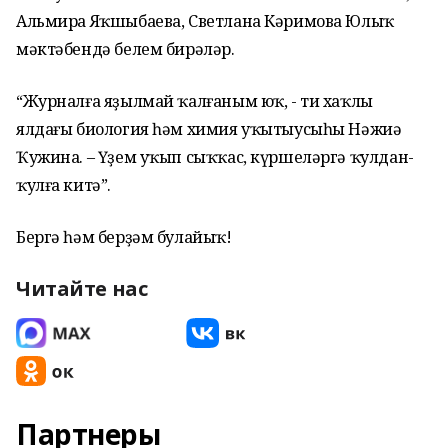
Альмира Яҡшыбаева, Светлана Кәримова Юлыҡ
мәктәбендә белем бирәләр.
“Журналға яҙылмай ҡалғаным юҡ, - ти хаҡлы
ялдағы биология һәм химия уҡытыусыһы Нәжиә
Ҡужина. – Үҙем уҡып сыҡҡас, күршеләргә ҡулдан-
ҡулға китә”.
Бергә һәм берҙәм булайыҡ!
Читайте нас
Партнеры