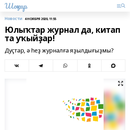
Шоңҡар
Новости
4 НОЯБРЯ 2020, 11:55
Юлыҡтар журнал да, китап
та уҡыйҙар!
Дуҫтар, ә һеҙ журналға яҙылдығыҙмы?