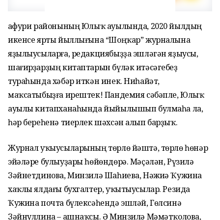
Ғафури районының Юлыҡ ауылында, 2020 йылдың
икенсе ярты йыллығына “Шоңҡар” журналына
яҙылыусыларға, редакциябыҙҙа эшләгән яҙыусы,
шағирҙарҙың китаптарын бүләк итәсәгебеҙ
тураһында хәбәр иткән инек. Ниһайәт,
маҡсатыбыҙға ирештек! Пандемия сәбәпле, Юлыҡ
ауылы китапханаһында йыйылышып булмаһа ла,
һәр береһенә тиерлек шәхсән алып барҙыҡ.
Журнал уҡыусыларының төрлө йәштә, төрлө һөнәр
эйәләре булыуҙары һөйөндөрә. Мәҫәлән, Рүзилә
Зәйнетдинова, Минзилә Шаһиева, Нәжиә Ҡужина
хаҡлы ялдағы бухгалтер, уҡытыусылар. Резида
Ҡужина почта бүлексәһендә эшләй, Гөлсинә
Зәйнуллина – ашнаҡсы. Ә Минзилә Мәмәтҡолова,