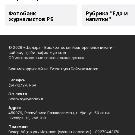
Фотобанк
Рубрика "Еда и
журналистов РБ
напитки"
© 2026 «Шоңҡар» - Башҡортостан йәштәренәң ижтимағи-
сәйәси, әҙәби-нәфис журналы
Об использовании персональных данных
Баш мөхәррир: Айгиз Ғиззәт улы Баймөхәмәтов
Телефон
(347)272-61-64
Эл. почта
Shonkar@yandex.ru
Адрес
450079, Республика Башкортостан, г. Уфа, ул. 50 летия
Октября, 13, каб. 910
Приемная
Венер Айҙар улы Исхаҡов (яуаплы сәркәтип) - 89279443170