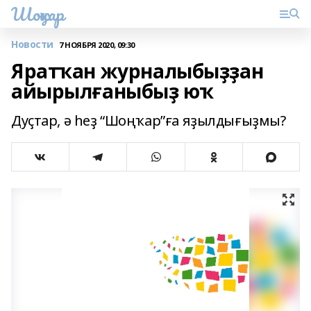
Шоңҡар
Новости
7 НОЯБРЯ 2020, 09:30
Яратҡан журналыбыҙҙан
айырылғаныбыҙ юҡ
Дуҫтар, ә һеҙ “Шоңҡар”ға яҙылдығыҙмы?