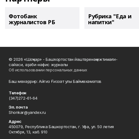
Фотобанк
Рубрика "Еда и
журналистов РБ
напитки"
© 2026 «Шоңҡар» - Башҡортостан йәштәренәң ижтимағи-
сәйәси, әҙәби-нәфис журналы
Об использовании персональных данных
Баш мөхәррир: Айгиз Ғиззәт улы Баймөхәмәтов
Телефон
(347)272-61-64
Эл. почта
Shonkar@yandex.ru
Адрес
450079, Республика Башкортостан, г. Уфа, ул. 50 летия
Октября, 13, каб. 910