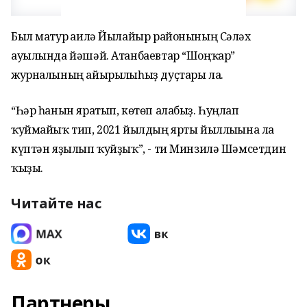
Был матур ғаилә Йылайыр районының Сәләх
ауылында йәшәй. Атанбаевтар “Шоңҡар”
журналының айырылғыһыҙ дуҫтары ла.
“Һәр һанын яратып, көтөп алабыҙ. Һуңлап
ҡуймайыҡ тип, 2021 йылдың ярты йыллығына ла
күптән яҙылып ҡуйҙыҡ”, - ти Минзилә Шәмсетдин
ҡыҙы.
Читайте нас
Партнеры