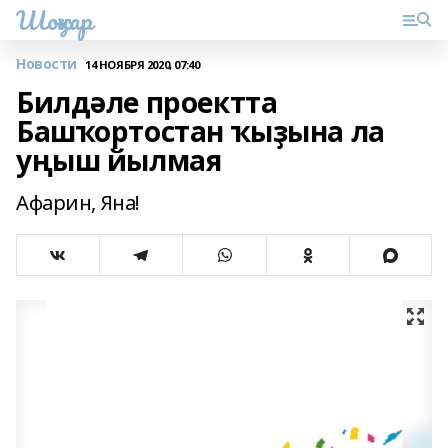
Шоңҡар
Новости
14 НОЯБРЯ 2020, 07:40
Билдәле проектта
Башҡортостан ҡыҙына ла
уңыш йылмая
Афарин, Яна!