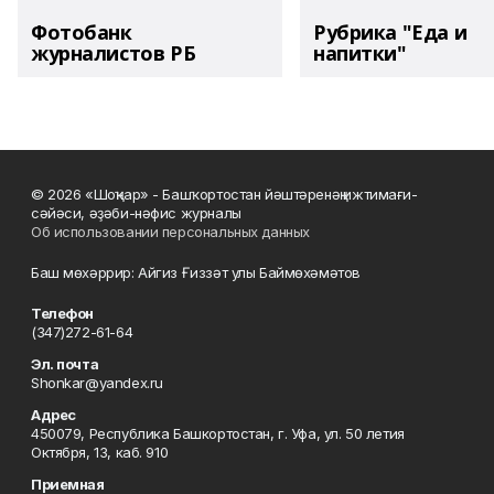
Фотобанк
Рубрика "Еда и
журналистов РБ
напитки"
© 2026 «Шоңҡар» - Башҡортостан йәштәренәң ижтимағи-
сәйәси, әҙәби-нәфис журналы
Об использовании персональных данных
Баш мөхәррир: Айгиз Ғиззәт улы Баймөхәмәтов
Телефон
(347)272-61-64
Эл. почта
Shonkar@yandex.ru
Адрес
450079, Республика Башкортостан, г. Уфа, ул. 50 летия
Октября, 13, каб. 910
Приемная