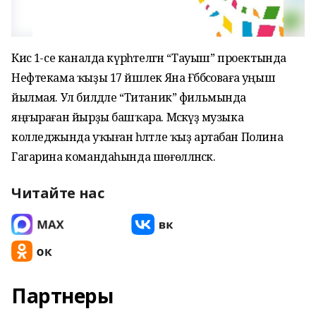
Кисә 1-се каналда күрһәтелгән “Тауыш” проектында
Нефтекама ҡыҙы 17 йәшлек Яна Ғәббәсоваға уңыш
йылмая. Ул билдәле “Титаник” фильмында
яңғыраған йырҙы башҡара. Мәскәүҙә музыка
колледжында уҡыған һәләтле ҡыҙ артабан Полина
Гагарина командаһында шөғөлләнәсәк.
Читайте нас
Партнеры