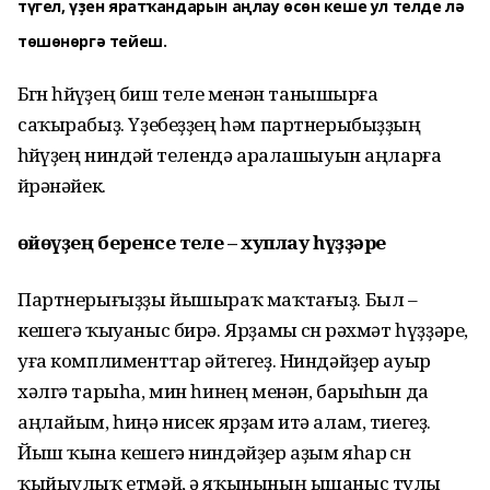
түгел, үҙен яратҡандарын аңлау өсөн кеше ул телде лә
төшөнөргә тейеш.
Бөгөн һөйөүҙең биш теле менән танышырға
саҡырабыҙ. Үҙебеҙҙең һәм партнерыбыҙҙың
һөйөүҙең ниндәй телендә аралашыуын аңларға
өйрәнәйек.
Һөйөүҙең беренсе теле – хуплау һүҙҙәре
Партнерығыҙҙы йышыраҡ маҡтағыҙ. Был –
кешегә ҡыуаныс бирә. Ярҙамы өсөн рәхмәт һүҙҙәре,
уға комплименттар әйтегеҙ. Ниндәйҙер ауыр
хәлгә тарыһа, мин һинең менән, барыһын да
аңлайым, һиңә нисек ярҙам итә алам, тиегеҙ.
Йыш ҡына кешегә ниндәйҙер аҙым яһар өсөн
ҡыйыулыҡ етмәй, ә яҡынының ышаныс тулы