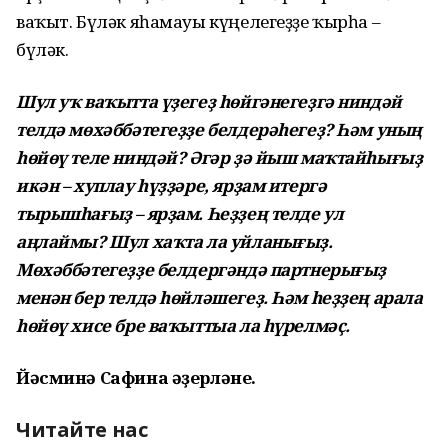
ваҡыт. Бүләк яһамауы күңелегеҙҙе ҡырһа –
бүләк.
Шул уҡ ваҡытта үҙегеҙ һөйгәнегеҙгә ниндәй
телдә мөхәббәтегеҙҙе белдерәһегеҙ? Һәм уның
һөйөү теле ниндәй? Әгәр ҙә йыш маҡтайһығыҙ
икән – хуплау һүҙҙәре, ярҙам итергә
тырышһағыҙ – ярҙам. Һеҙҙең телде ул
аңлаймы? Шул хаҡта ла уйланығыҙ.
Мөхәббәтегеҙҙе белдергәндә партнерығыҙ
менән бер телдә һөйләшегеҙ. Һәм һеҙҙең арала
һөйөү хисе бре ваҡыттыа ла һүрелмәҫ.
Йәсминә Сафина әҙерләне.
Читайте нас