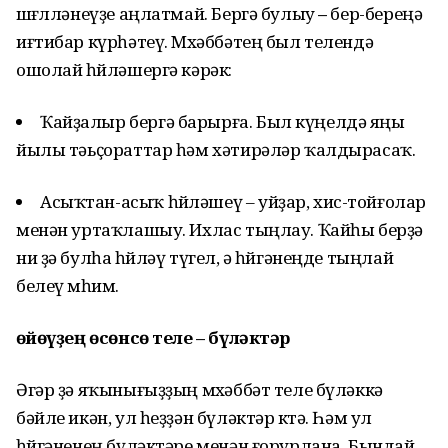
шөғөлләнеүҙе аңлатмай. Бергә булыу
–
бер-береңә
иғтибар күрһәтеү. Мөхәббәтең был телендә
ошолай һөйләшергә кәрәк:
Ҡайҙалыр бергә барырға. Был күңелдә яңы
йылы тәьҫораттар һәм хәтирәләр ҡалдырасаҡ.
Асыҡтан-асыҡ һөйләшеү – уйҙар, хис-тойғолар
менән уртаҡлашыу. Ихлас тыңлау. Ҡайһы берҙә
ни ҙә булһа һөйләү түгел, ә һөйгәнеңде тыңлай
белеү мөһим.
Һөйөүҙең өсөнсө теле
–
бүләктәр
Әгәр ҙә яҡынығыҙҙың мөхәббәт теле бүләккә
бәйле икән, ул һеҙҙән бүләктәр көтә. Һәм ул
һөйгәненең бүләктәре менән ғорурлана. Бындай