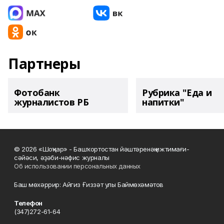
Партнеры
Фотобанк
Рубрика "Еда и
журналистов РБ
напитки"
© 2026 «Шоңҡар» - Башҡортостан йәштәренәң ижтимағи-
сәйәси, әҙәби-нәфис журналы
Об использовании персональных данных
Баш мөхәррир: Айгиз Ғиззәт улы Баймөхәмәтов
Телефон
(347)272-61-64