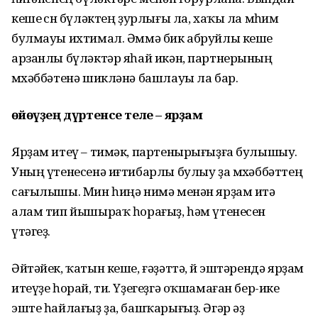
кеше өсөн бүләктең ҙурлығы ла, хаҡы ла мөһим
булмауы ихтимал. Әммә бик абруйлы кеше
арзанлы бүләктәр яһай икән, партнерының
мөхәббәтенә шикләнә башлауы ла бар.
Һөйөүҙең дүртенсе теле
–
ярҙам
Ярҙам итеү – тимәк, партенырығыҙға булышыу.
Уның үтенесенә иғтибарлы булыу ҙа мөхәббәттең
сағылышы. Мин һиңә нимә менән ярҙам итә
алам тип йышыраҡ һорағыҙ, һәм үтенесен
үтәгеҙ.
Әйтәйек, ҡатын кеше, ғәҙәттә, өй эштәрендә ярҙам
итеүҙе һорай, ти. Үҙегеҙгә оҡшамаған бер-ике
эште һайлағыҙ ҙа, башҡарығыҙ. Әгәр әҙ