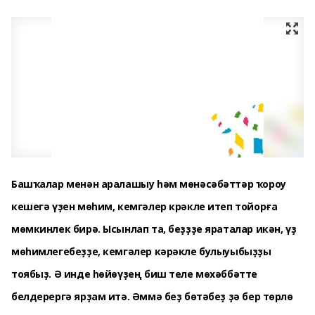
Башҡалар менән аралашыу һәм мөнәсәбәттәр ҡороу
кешегә үҙен мөһим, кемгәлер крәкле итеп тойорға
мөмкинлек бирә. Ысынлап та, беҙҙҙе яраталар икән, үҙ
мөһимлегебеҙҙе, кемгәлер кәрәкле булыуыбыҙҙы
тоябыҙ. Ә инде һөйөүҙең биш теле мөхәббәтте
белдерергә ярҙам итә. Әммә беҙ бөтәбеҙ ҙә бер төрлө