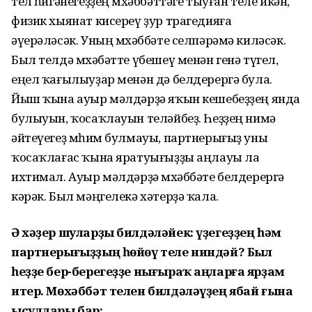
тел һөйгәнегеҙҙең мөхәббәттәге тыуған теле икән,
физик хыянат кисереү ҙур трагедияға
әүерәләсәк. Уның мөхәббәте селпәрәмә киләсәк.
Был телдә мөхәбәтте үбешеү менән генә түгел,
еңел ҡағылыуҙар менән дә белдерергә була.
Йыш ҡына ауыр мәлдәрҙә яҡын кешебеҙҙең янда
булыуын, ҡосаҡлауын теләйбеҙ. Һеҙҙең нимә
әйтеүегеҙ мөһим булмауы, партнерығыҙ уны
ҡосаҡлағас ҡына яратуығыҙҙы аңлауы ла
ихтимал. Ауыр мәлдәрҙә мөхәббәте белдерергә
кәрәк. Был мәңгелекә хәтерҙә ҡала.
Ә хәҙер шуларҙы билдәләйек: үҙегеҙҙең һәм
партнерығыҙҙың һөйөү теле ниндәй? Был
һеҙҙе бер-берегеҙҙе нығыраҡ аңларға ярҙам
итер. Мөхәббәт телен билдәләүҙең ябай ғына
ысулдары бар: