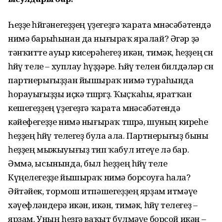
Һеҙҙе һөйгәнегеҙҙең үҙегеҙгә ҡарата мөнәсәбәтендә
нимә барыһынан да нығыраҡ яралай? Әгәр ҙә
тәнҡитте ауыр кисерәһегеҙ икән, тимәк, һеҙҙең өсөн
һөйөү теле – хуплау һүҙҙәре. Һөйөү телен билдәләр өсөн
партнерығыҙҙан йышыраҡ нимә тураһында
һорауығыҙҙы иҫкә төшөрөгөҙ. Ҡыҫҡаһы, яратҡан
кешегеҙҙең үҙегеҙгә ҡарата мөнәсәбәтендә
кәйефегеҙҙе нимә нығыраҡ төшөрә, шуның киреһе
һеҙҙең һөйөү телегеҙ була ала. Партнерығыҙ быны
һеҙҙең мыжыуығыҙ тип ҡабул итеүе лә бар.
Әммә, ысынында, был һеҙҙең һөйөү теле
Күңелегеҙҙе йышыраҡ нимә борсоуға һала?
Әйтәйек, тормош итпәшегеҙҙең ярҙам итмәүе
хәүефләндерә икән, икән, тимәк, һөйөү телегеҙ –
ярҙам. Уның һеҙгә ваҡыт бүлмәүе борсой икән –