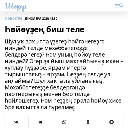
Шоңҡар
Новости
25 НОЯБРЯ 2020, 15:30
Һөйөүҙең биш теле
Шул уҡ ваҡытта үҙегеҙ һөйгәнегеҙгә
ниндәй телдә мөхәббәтегеҙҙе
белдерәһегеҙ? Һәм уның һөйөү теле
ниндәй? Әгәр ҙә йыш маҡтайһығыҙ икән –
хуплау һүҙҙәре, ярҙам итергә
тырышһағыҙ – ярҙам. Һеҙҙең телде ул
аңлаймы? Шул хаҡта ла уйланығыҙ.
Мөхәббәтегеҙҙе белдергәндә
партнерығыҙ менән бер телдә
һөйләшегеҙ. Һәм һеҙҙең арала һөйөү хисе
бре ваҡытта ла һүрелмәҫ.