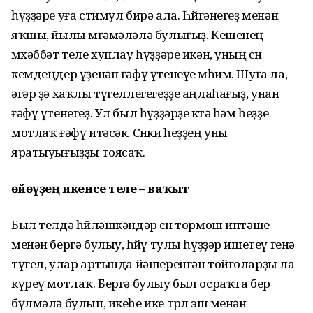
һүҙҙәре уға стимул бирә ала. Һөйгәнегеҙ менән
яҡшы, йылы мөғәмәләлә булығыҙ. Кешенең
мөхәббәт теле хуплау һүҙҙәре икән, уның өсөн
кемдеңдер үҙенән ғәфү үтенеүе мөһим. Шуға ла,
әгәр ҙә хаҡлы түгеллегегеҙҙе аңлаһағыҙ, унан
ғәфү үтенегеҙ. Ул был һүҙҙәрҙе көтә һәм һеҙҙе
мотлаҡ ғәфү итәсәк. Сөнки һеҙҙең уны
яратыуығыҙҙы тоясаҡ.
Һөйөүҙең икенсе теле
–
ваҡыт
Был телдә һөйләшкәндәр өсөн тормош иптәше
менән бергә булыу, һөйөү тулы һүҙҙәр ишетеү генә
түгел, улар артында йәшеренгән тойғоларҙы ла
күреү мотлаҡ. Бергә булыу был осраҡта бер
бүлмәлә булып, икеһе ике төрлө эш менән