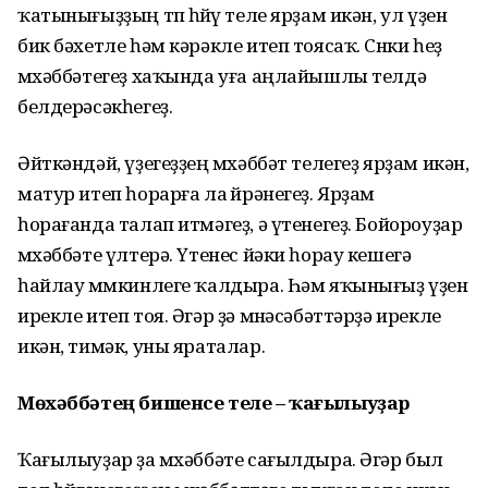
ҡатынығыҙҙың төп һөйөү теле ярҙам икән, ул үҙен
бик бәхетле һәм кәрәкле итеп тоясаҡ. Сөнки һеҙ
мөхәббәтегеҙ хаҡында уға аңлайышлы телдә
белдерәсәкһегеҙ.
Әйткәндәй, үҙегеҙҙең мөхәббәт телегеҙ ярҙам икән,
матур итеп һорарға ла өйрәнегеҙ. Ярҙам
һорағанда талап итмәгеҙ, ә үтенегеҙ. Бойороуҙар
мөхәббәте үлтерә. Үтенес йәки һорау кешегә
һайлау мөмкинлеге ҡалдыра. Һәм яҡынығыҙ үҙен
ирекле итеп тоя. Әгәр ҙә мөнәсәбәттәрҙә ирекле
икән, тимәк, уны яраталар.
Мөхәббәтең бишенсе теле
–
ҡағылыуҙар
Ҡағылыуҙар ҙа мөхәббәте сағылдыра. Әгәр был