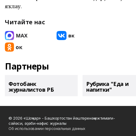
яҡлау.
Читайте нас
Партнеры
Фотобанк
Рубрика "Еда и
журналистов РБ
напитки"
© 2026 «Шоңҡар» - Башҡортостан йәштәренәң ижтимағи-
сәйәси, әҙәби-нәфис журналы
Об использовании персональных данных