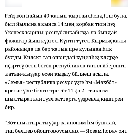
Рәсәйҙә көн һайын 40 ҡатын-ҡыҙ ғаиләһендә һәләк була,
был йылына яҡынса 14 мең ҡорбан тигән һүҙ.
Үкенескә ҡаршы, республикабыҙҙа ла бындай
фажиғәләр йыш күҙәтелә. Күптән түгел Ҡырмыҫҡалы
районында ла бер ҡатын ире ҡулынан һәләк
булды. Киләсәктә тап ошондай күңелһеҙ хәлдәрҙе
иҫкәртеү өсөн бөгөн республикла ғаиләлә йәберләнгән
ҡатын-ҡыҙҙар өсөн ҡыҙыу бәйләнеш асыла.
«Семья» республика ресурс үҙәге һәм «Мөхәббәт»
кризис үҙәге белгестәре сәғәт 11-ҙән 2-гә тиклем
шылтыратҡан гүзәл заттарға үҙҙәренең кәңәштәрен
бирә.
“Бөтә шылтыратыуҙар ҙа аноним һәм бушлай, —
тип белдерә ойоштороусылар. — Ярҙам һорау оят