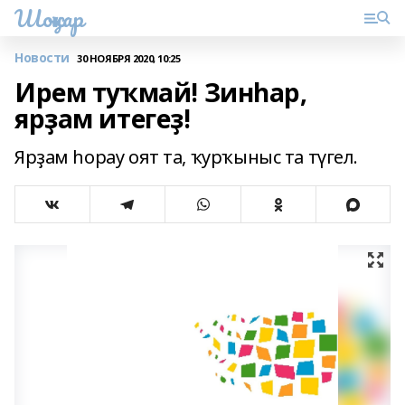
Шоңҡар
Новости
30 НОЯБРЯ 2020, 10:25
Ирем туҡмай! Зинһар,
ярҙам итегеҙ!
Ярҙам һорау оят та, ҡурҡыныс та түгел.