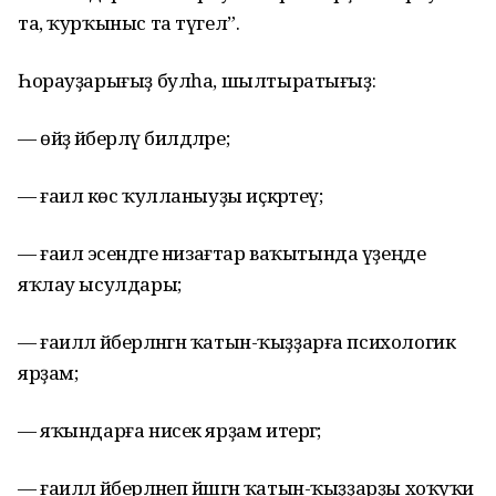
та, ҡурҡыныс та түгел”.
Һорауҙарығыҙ булһа, шылтыратығыҙ:
— өйҙә йәберләү билдәләре;
— ғаилә көс ҡулланыуҙы иҫкәртеү;
— ғаилә эсендәге низағтар ваҡытында үҙеңде
яҡлау ысулдары;
— ғаиләлә йәберләнгән ҡатын-ҡыҙҙарға психологик
ярҙам;
— яҡындарға нисек ярҙам итергә;
— ғаиләлә йәберләнеп йәшәгән ҡатын-ҡыҙҙарҙы хоҡуҡи