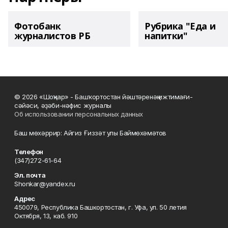
Фотобанк
Рубрика "Еда и
журналистов РБ
напитки"
© 2026 «Шоңҡар» - Башҡортостан йәштәренәң ижтимағи-
сәйәси, әҙәби-нәфис журналы
Об использовании персональных данных
Баш мөхәррир: Айгиз Ғиззәт улы Баймөхәмәтов
Телефон
(347)272-61-64
Эл. почта
Shonkar@yandex.ru
Адрес
450079, Республика Башкортостан, г. Уфа, ул. 50 летия
Октября, 13, каб. 910