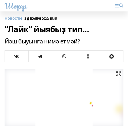
Шоңҡар
Новости
2 ДЕКАБРЯ 2020, 15:45
“Лайк” йыябыҙ тип...
Йәш быуынға нимә етмәй?