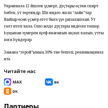
Украинала 12 йәшлек үҫмергә, дуҫтары өҫтөнә спирт
һибеп, ут төрткәндәр. Шәп видео эшләп “лайк”тар
йыйыр өсөн үҫмер егет быға үҙе ризалашҡан. Ут
гөлт итеп ҡала. Ошо мәлде дуҫтары видеоға төшөрә.
Һуңынан ғүмеренә хәүеф янағанын аңлап ҡалып, утты
көскә һүндерәләр.
Замана “герой”ының 30% тәне бешеп, реанимацияла
ята.
Читайте нас
Партнеры