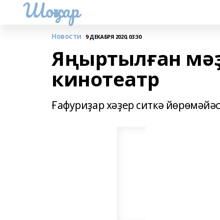
Шоңҡар
Новости
9 ДЕКАБРЯ 2020, 03:30
Яңыртылған мәҙ
кинотеатр
Ғафуриҙар хәҙер ситкә йөрөмәйәс