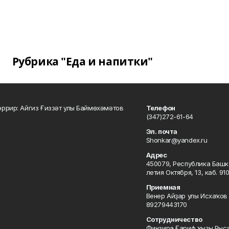
Рубрика "Еда и напитки"
ррир: Айгиз Ғиззәт улы Баймөхәмәтов
Телефон
(347)272-61-64
Эл. почта
Shonkar@yandex.ru
Адрес
450079, Республика Башкор
летия Октября, 13, каб. 91
Приемная
Венер Айҙар улы Исхаҡов 
89279443170
Сотрудничество
Финзира Ғариф ҡыҙы Рыса