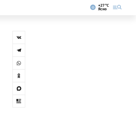
+27 °С
Ясно