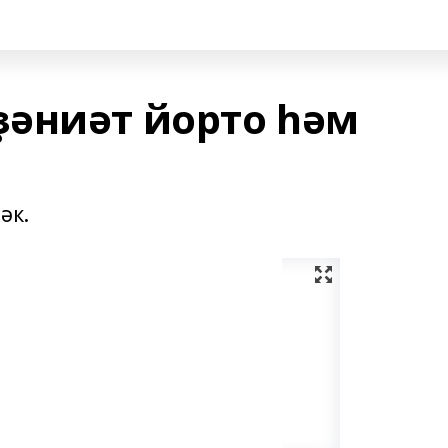
әниәт йорто һәм
әк.