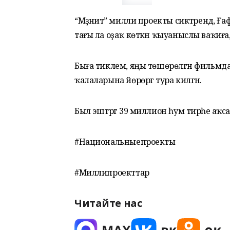
“Мәҙәниәт” милли проекты сиктәрендә, Ға
тағы ла оҙаҡ көткән ҡыуаныслы ваҡиға
Быға тиклем, яңы төшөрөлгән фильмда
ҡалаларына йөрөргә тура килгән.
Был эштәргә 39 миллион һум тирәһе аҡс
#Национальныепроекты
#Миллипроекттар
Читайте нас