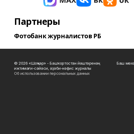
Партнеры
Фотобанк журналистов РБ
© 2026 «Шоңҡар» - Башҡортостан йәштәренәң
Баш мөхә
ижтимағи-сәйәси, әҙәби-нәфис журналы
Об использовании персональных данных