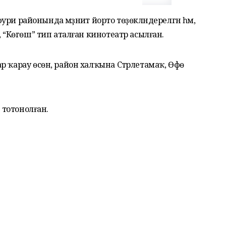
фури районында мәҙәниәт йорто төҙөкләндерелгән һәм,
, “Көгөш” тип аталған кинотеатр асылған.
р ҡарау өсөн, район халҡына Стәрлетамаҡ, Өфө
а тотонолған.