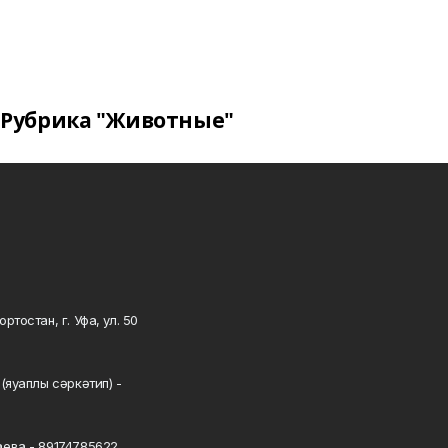
Рубрика "Животные"
тостан, г. Уфа, ул. 50
0
(яуаплы сәркәтип) -
ева - 89174785622