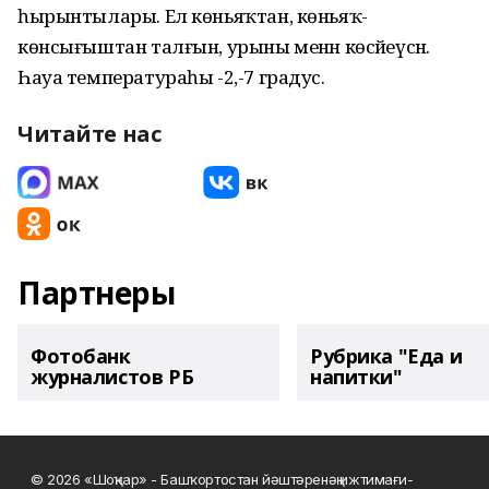
һырынтылары. Ел көньяҡтан, көньяҡ-
көнсығыштан талғын, урыны менән көсәйеүсән.
Һауа температураһы -2,-7 градус.
Читайте нас
Партнеры
Фотобанк
Рубрика "Еда и
журналистов РБ
напитки"
© 2026 «Шоңҡар» - Башҡортостан йәштәренәң ижтимағи-