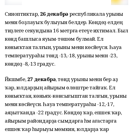
Синоптиктар,
26 декабрҙә
республикала урыны
менән боҙлауыҡ булыуын белдерә. Көндөҙ елдең
тиҙлеге секундына 16 метрға етеүе ихтимал. Был
көндә башлыса яуым-төшөм булмай. Ел
көньяҡтан талғын, урыны менән көсәйеүсән. Һауа
температураһы төндә -13,-18, урыны менән -23,
көндөҙ -8,-13 градус.
Йәкшәмбе,
27 декабрҙә
, төндә урыны менән бер аҙ
ҡар, юлдарҙың айырым өлөштәре тайғаҡ. Ел
көньяҡтан, көньяҡ-көнсығыштан талғын, урыны
менән көсәйеүсән. Һауа температураһы -12,-17,
аяҙытҡанда -22 градус. Көндөҙ ҡар, епшек ҡар,
айырым райондарҙа сымдарға һәм ағастарға
епшек ҡар һырыуы мөмкин, юлдарҙа ҡар