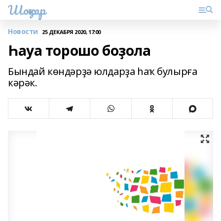
Шоңҡар
Новости
25 ДЕКАБРЯ 2020, 17:00
Һауа торошо боҙола
Бындай көндәрҙә юлдарҙа һаҡ булырға
кәрәк.