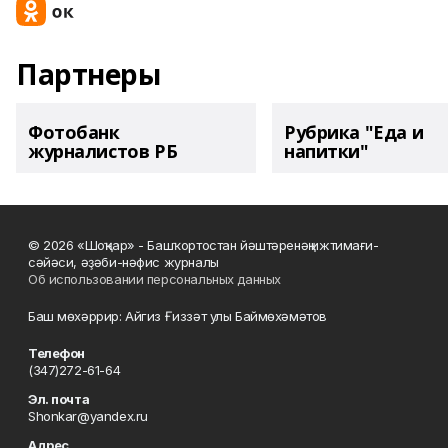
Партнеры
Фотобанк
Рубрика "Еда и
журналистов РБ
напитки"
© 2026 «Шоңҡар» - Башҡортостан йәштәренәң ижтимағи-
сәйәси, әҙәби-нәфис журналы
Об использовании персональных данных
Баш мөхәррир: Айгиз Ғиззәт улы Баймөхәмәтов
Телефон
(347)272-61-64
Эл. почта
Shonkar@yandex.ru
Адрес