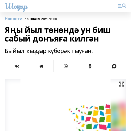
Шоңҡар
Новости
1 ЯНВАРЯ 2021, 13:00
Яңы йыл төнөндә ун биш
сабый донъяға килгән
Быйыл ҡыҙҙар күберәк тыуған.