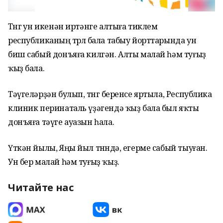
Төнгө ун икенән иртәнге алтыға тиклем
республиканың төрлө бала табыу йорттарында ун
биш сабый донъяға килгән. Алты малай һәм туғыҙ
ҡыҙ бала.
Тәүгеләрҙән булып, төнгө беренсе яртыла, Республика
клиник перинаталь үҙәгендә ҡыҙ бала был яҡты
донъяға тәүге ауазын һала.
Үткән йылы, Яңы йыл төнөндә, егерме сабый тыуған.
Ун бер малай һәм туғыҙ ҡыҙ.
Читайте нас