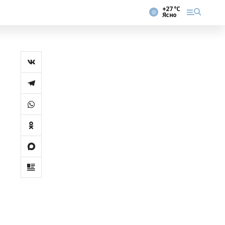
+27 °С
Ясно