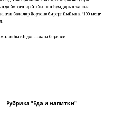
ында йөрөгән ир йыйылған һумдарын ҡалала
лған балалар йортона бирергә йыйына. “100 меңгә
л.
милияһы иһә донъялағы беренсе
Рубрика "Еда и напитки"