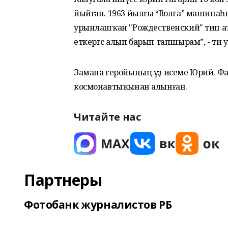
йыйған. 1963 йылғы “Волга” машинаһ
урынлашҡан "Рождественский" тип ата
еткергәс алып барып тапшырам”, - ти у
Замана геройының үҙ исеме Юрий. Фа
космонавтыҡынан алынған.
Читайте нас
Партнеры
Фотобанк журналистов РБ