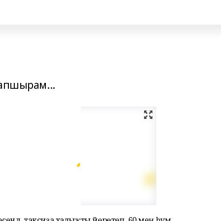
тапшырам...
эсендә, таксиҙа халыҡты йөрөтөп, 60 мең һум