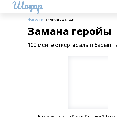
Шоңҡар
Новости
8 ЯНВАРЯ 2021, 10:25
Замана геройы
100 меңгә еткергәс алып барып 
Калугала йәшәүсе Юрий Гагарин 10 көн 