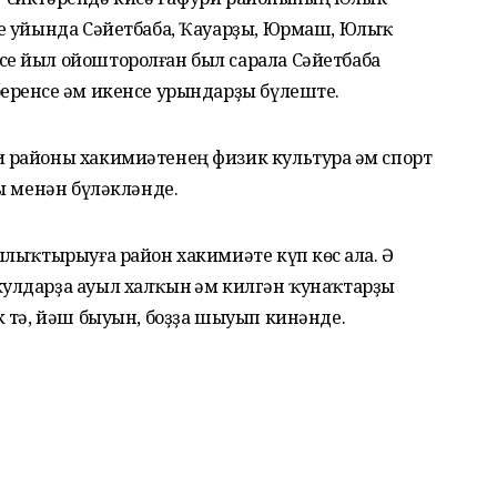
е уйында Сәйетбаба, Ҡауарҙы, Юрмаш, Юлыҡ
е йыл ойошторолған был сарала Сәйетбаба
ренсе һәм икенсе урындарҙы бүлеште.
районы хакимиәтенең физик культура һәм спорт
ы менән бүләкләнде.
лыҡтырыуға район хакимиәте күп көс һала. Ә
лдарҙа ауыл халҡын һәм килгән ҡунаҡтарҙы
 тә, йәш быуын, боҙҙа шыуып кинәнде.