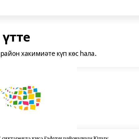
 үтте
айон хакимиәте күп көс һала.
ры” сиктәрендә кисә Ғафури районының Юлыҡ