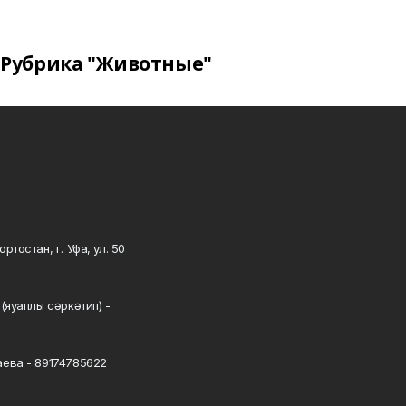
Рубрика "Животные"
тостан, г. Уфа, ул. 50
0
(яуаплы сәркәтип) -
ева - 89174785622