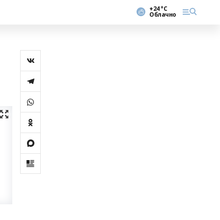
+24 °С
Облачно