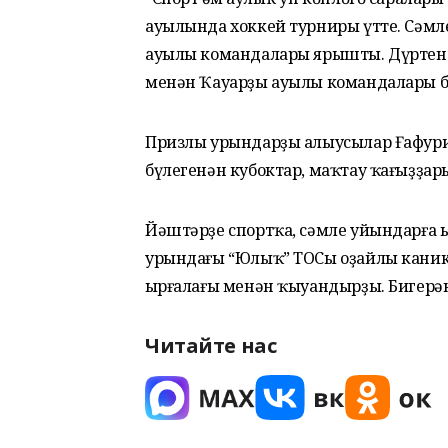
ауылында хоккей турниры үтте. Сәмл
ауылы командалары ярышты. Дүртенс
менән Ҡауарҙы ауылы командалары бе
Призлы урындарҙы алыусылар Ғафури 
бүлегенән кубоктар, маҡтау ҡағыҙҙар
Йәштәрҙе спортҡа, сәмле уйындарға ы
урындағы “Юлыҡ” ТОСы оҙайлы канику
һырғалағы менән ҡыуандырҙы. Бигерәк
Читайте нас