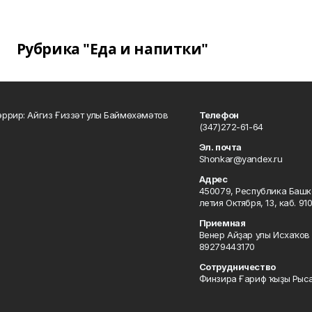
Рубрика "Еда и напитки"
ррир: Айгиз Ғиззәт улы Баймөхәмәтов
Телефон
(347)272-61-64
Эл. почта
Shonkar@yandex.ru
Адрес
450079, Республика Башкор
летия Октября, 13, каб. 91
Приемная
Венер Айҙар улы Исхаҡов 
89279443170
Сотрудничество
Финзира Ғариф ҡыҙы Рыса