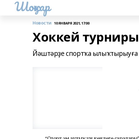
Шоңҡар
Новости
10 ЯНВАРЯ 2021, 17:00
Хоккей турниры
Йәштәрҙе спортҡа ылыҡтырыуға р
“Спорт һәм һаулыҡ ун көнлөгө сарала