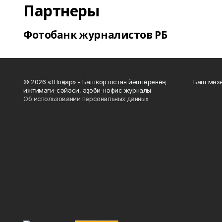
Партнеры
Фотобанк журналистов РБ
© 2026 «Шоңҡар» - Башҡортостан йәштәренәң
Баш мөхә
ижтимағи-сәйәси, әҙәби-нәфис журналы
Об использовании персональных данных