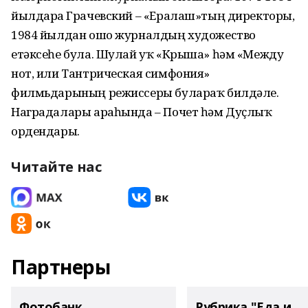
йылдарҙа Грачевский – «Ералаш»тың директоры,
1984 йылдан ошо журналдың художество
етәксеһе була. Шулай уҡ «Крыша» һәм «Между
нот, или Тантрическая симфония»
филмьдарының режиссеры булараҡ билдәле.
Наградалары араһында – Почет һәм Дуҫлыҡ
ордендары.
Читайте нас
Партнеры
Фотобанк
Рубрика "Еда и