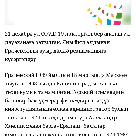
21 декабрҙә ул COVID-19 йоҡторған, бер аҙнанан ул
дауаханаға оҙатылған. Яңы йыл алдынан
Грачевскийҙы ауыр хәлдә реанимацияға
күсергәндәр.
Грачевский 1949 йылдың 18 мартында Мәскәүҙә
тыуған. 1968 йылда Калининград механика
техникумын тамамлаған. Горький исемендәге
балалар һәм үҫмерҙәр фильмдарының үҙәк
киностудияһында өлкән администратор булып
эшләгән. 1974 йылда драматург Александр
Хмелик менән бергә «Ералаш» балалар
юмористик киножурналын ойоштора. 1974-1984