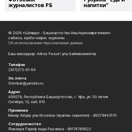
журналистов РБ
напитки"
© 2026 «Шоңҡар» - Башҡортостан йәштәренәң ижтимағи-
сәйәси, әҙәби-нәфис журналы
Об использовании персональных данных
Баш мөхәррир: Айгиз Ғиззәт улы Баймөхәмәтов
Телефон
(347)272-61-64
Эл. почта
Shonkar@yandex.ru
Адрес
450079, Республика Башкортостан, г. Уфа, ул. 50 летия
Октября, 13, каб. 910
Приемная
Венер Айҙар улы Исхаҡов (яуаплы сәркәтип) - 89279443170
Сотрудничество
Финзира Ғариф ҡыҙы Рысаева - 89174785622