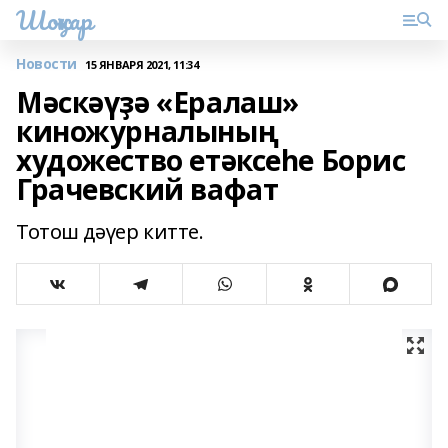
Шоңҡар
Новости
15 ЯНВАРЯ 2021, 11:34
Мәскәүҙә «Ералаш»
киножурналының
художество етәксеһе Борис
Грачевский вафат
Тотош дәүер китте.