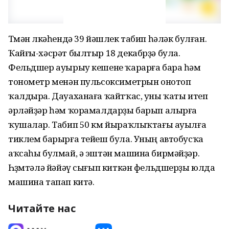
Төмән өлкәһендә 39 йәшлек табип һәләк булған.
Ҡайғы-хәсрәт былтыр 18 декабрҙә була.
Фельдшер ауырыу кешене ҡарарға бара һәм
тонометр менән пульсоксиметрын онотоп
ҡалдыра. Дауаханаға ҡайтҡас, уны ҡаты итеп
әрләйҙәр һәм ҡорамалдарҙы барып алырға
ҡушалар. Табип 50 км йыраҡлыҡтағы ауылға
тиклем барырға тейеш була. Уның автобусҡа
аҡсаһы булмай, ә эштән машина бирмәйҙәр.
Һөҙөмтәлә йәйәү сығып киткән фельдшерҙы юлда
машина тапап китә.
Читайте нас