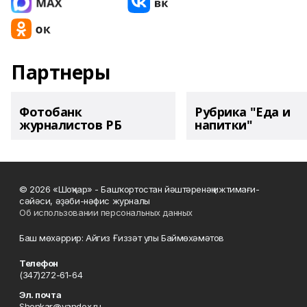
Партнеры
Фотобанк
Рубрика "Еда и
журналистов РБ
напитки"
© 2026 «Шоңҡар» - Башҡортостан йәштәренәң ижтимағи-
сәйәси, әҙәби-нәфис журналы
Об использовании персональных данных
Баш мөхәррир: Айгиз Ғиззәт улы Баймөхәмәтов
Телефон
(347)272-61-64
Эл. почта
Shonkar@yandex.ru