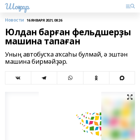
Шоңҡар
Новости
16 ЯНВАРЯ 2021, 08:26
Юлдан барған фельдшерҙы
машина тапаған
Уның автобусҡа аҡсаһы булмай, ә эштән
машина бирмәйҙәр.