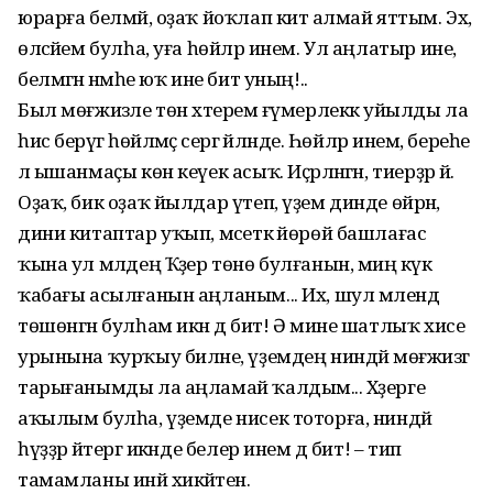
юрарға белмәй, оҙаҡ йоҡлап китә алмай яттым. Эх,
өләсәйем булһа, уға һөйләр инем. Ул аңлатыр ине,
белмәгән нәмәһе юҡ ине бит уның!..
Был мөғжизәле төн хәтеремә ғүмерлеккә уйылды ла
һис берәүгә һөйләмәҫ сергә әйләнде. Һөйләр инем, береһе
лә ышанмаҫы көн кеүек асыҡ. Иҫәрләнгән, тиерҙәр йә.
Оҙаҡ, бик оҙаҡ йылдар үтеп, үҙем динде өйрәнә,
дини китаптар уҡып, мәсеткә йөрөй башлағас
ҡына ул мәлдең Ҡәҙер төнө булғанын, миңә күк
ҡабағы асылғанын аңланым... Их, шул мәлендә
төшөнгән булһам икән дә бит! Ә мине шатлыҡ хисе
урынына ҡурҡыу биләне, үҙемдең ниндәй мөғжизәгә
тарығанымды ла аңламай ҡалдым... Хәҙерге
аҡылым булһа, үҙемде нисек тоторға, ниндәй
һүҙҙәр әйтергә икәнде белер инем дә бит! – тип
тамамланы инәй хикәйәтен.