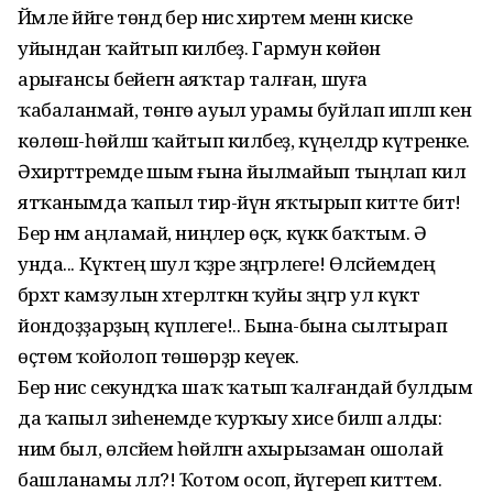
Йәмле йәйге төндә бер нисә әхирәтем менән киске
уйындан ҡайтып киләбеҙ. Гармун көйөнә
арығансы бейегән аяҡтар талған, шуға
ҡабаланмай, төнгө ауыл урамы буйлап ипләп кенә
көлөшә-һөйләшә ҡайтып киләбеҙ, күңелдәр күтәренке.
Әхирәттәремде шым ғына йылмайып тыңлап килә
ятҡанымда ҡапыл тирә-йүн яҡтырып китте бит!
Бер нәмә аңламай, ниңәлер өҫкә, күккә баҡтым. Ә
унда... Күктең шул ҡәҙәре зәңгәрлеге! Өләсәйемдең
бәрхәт камзулын хәтерләткән ҡуйы зәңгәр ул күктә
йондоҙҙарҙың күплеге!.. Бына-бына сылтырап
өҫтөмә ҡойолоп төшөрҙәр кеүек.
Бер нисә секундҡа шаҡ ҡатып ҡалғандай булдым
да ҡапыл зиһенемде ҡурҡыу хисе биләп алды:
нимә был, өләсәйем һөйләгән ахырызаман ошолай
башланамы әллә?! Ҡотом осоп, йүгереп киттем.