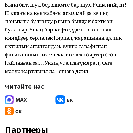
Бына бит, шул бер хикмәте бар шул Ғәлимә инәйҙең!
Юҡҡа ғына күк ҡабағы асылмай ҙа кешегә,
лайыҡлы булғандар ғына бындай бәхеткә эйә
булалыр. Уның бар ҡиәфәте, үҙен тотошонан
ниндәйҙер серлелек һирпелә, ҡарашынан да тик
яҡтылыҡ ағылғандай. Күктәр тарафынан
фатихаланып, изгелеккә, игелеккә өйрәтер өсөн
һайланған зат... Уның үтелгән ғүмере лә, әлеге
матур ҡартлығы ла - ошоға дәлил.
Читайте нас
Партнеры