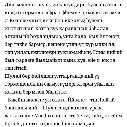
Дин, кешелеклелек, әҙәп ҡанундары буйынса йәшәгән
инәйҙең тормошо ифрат фәһемле лә, бай йөкмәткеле
лә. Кешене уның әйткән бер-ике ауыҙ һүҙенән,
ҡылығынан, хатта күҙ ҡарашынан баһалай
алғаны иһә һоҡландыра, уйға һала. Был һәләтенең
бер әтнәкәһе барҙыр, кешене үтәнән-үтә күрә микән әллә,
тип уйлап, ғәжәпләнеүҙән туҡтамайһың. Ғәлимә инәй иһә
был фаразға йылмайып ҡына ҡуя, эйе лә, юҡ та
тип әйтмәй.
Шулай бер һөйләшеп ултырғанда инәй үҙ
тормошоноң иң сағыу, ғүмергә хәтеренә уйылып
ҡалған бер мәлен бәйән итте.
– Бик йәш инек әле ул саҡта. Йәй мәле, – тип һөйләй
башланы инәй. – Шул иҫемдә ҡалған: ураҙа
ваҡыты ине. Уныһын нилектән беләм, тиһәң, өләсәйем
һәр саҡ дин тотто, көнөнә биш намаҙын