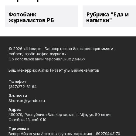
Фотобанк
Рубрика "Еда и
журналистов РБ
напитки"
© 2026 «Шоңҡар» - Башҡортостан йәштәренәң ижтимағи-
сәйәси, әҙәби-нәфис журналы
Об использовании персональных данных
Баш мөхәррир: Айгиз Ғиззәт улы Баймөхәмәтов
Телефон
(347)272-61-64
Эл. почта
Shonkar@yandex.ru
Адрес
450079, Республика Башкортостан, г. Уфа, ул. 50 летия
Октября, 13, каб. 910
Приемная
Венер Айҙар улы Исхаҡов (яуаплы сәркәтип) - 89279443170