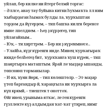
уйлап, бер килке ни әйтергә белмәй торғас:
– Әлләсе, анау тау буйына киткән һуҡмаҡта әллә нимә
ҡыбырҙаған һымаҡ булды ла, ҡурҡыштан
торҙом да йүгерҙем, – тип башҡа килгән беренсе
нәмәне ләпелдәнем. – Һеҙ ҙә күрҙегеҙ, тип
уйлағайным...
– Юҡ, – ти әхирәттәрем. – Бер ни ҙә күренмәнесе...
– Улайһа, күҙгә күренгән инде. Минең ҡурҡағыраҡ
икәнде беләһегеҙ бит, ә ҡурҡҡанға ҡуш күренә, – тип
шаяртырға маташтым. Ярай әле ҡыҙҙар ышанды,
төпсөнөп торманылар.
– И-их, ҡуян йөрәк, – тип көлөштөләр. – Эт-маҙар
үтеп барғандыр йә, ҡараңғыла ни ҡурҡырға ла
күп кәрәкмәй, – тиештек тә оноттоҡ.
Өйгә инеп, урыныма ятҡас, әле генә күренгән
гүзәллекте күҙ алдымдан ҡат-ҡат үткәреп, нимәгә