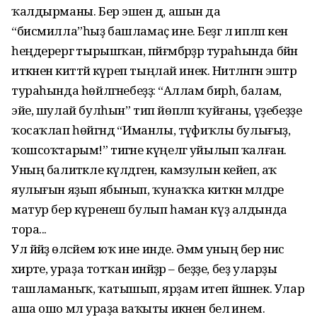
ҡалдырманы. Бер эшен дә, ашын да
“бисмилла”һыҙ башламаҫ ине. Беҙгә лә ипләп кенә
һеңдерергә тырышҡан, пәйғәмбәрҙәр тураһында бәйән
иткәнен әкиәттәй күреп тыңлай инек. Ниәтләнгән эштәр
тураһында һөйләгәнебеҙҙә: “Аллам бирһә, балам,
эйе, шулай булһын” тип йөпләп ҡуйғаны, үҙебеҙҙе
ҡосаҡлап һөйгәндә “Иманлы, тәүфиҡлы булығыҙ,
ҡошсоҡтарым!” тигәне күңелгә уйылып ҡалған.
Уның балитәкле күлдәген, камзулын кейеп, аҡ
яулығын яҙып ябынып, ҡунаҡҡа киткән мәлдәре
матур бер күренеш булып һаман күҙ алдында
тора...
Ул йәйҙә өләсәйем юҡ ине инде. Әммә уның бер нисә
әхирәте, ураҙа тотҡан инәйҙәр – беҙҙе, беҙ уларҙы
ташламаныҡ, ҡатышып, ярҙам итеп йәшәнек. Улар
аша ошо мәл ураҙа ваҡыты икәнен белә инем.