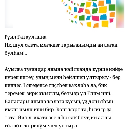
Рәүилә Ғатауллина
Их, шул саҡта мөғжизәгә тарығанымды аңлаған
булһам!..
Ауылға туғандар янына ҡайтҡанда күрше инәйҙе
күреп китеү, уның менән һөйләшеп ултырыу - бер
кинәнес. Һигеҙенсе тиҫтәһен ваҡлаһа ла, бик
теремек, зирәк аҡыллы, бөтмөр ул Ғәлимә инәй.
Балалары янына ҡалаға күсмәй, үҙ донъяһын
имләп-йәмләп йәшәй бирә. Ҡош-ҡорт та, һыйыр ҙа
тота. Өйө лә, ихата эсе лә һәр саҡ бөхтә, йәй аллы-
гөллө сәскәләргә күмелеп ултыра.