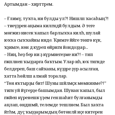
Артымдан – әхирәттәрем.
– Ғәлимәү, туҡта, ни булды ул?! Нишләп ҡасаһың?!
– тиеүҙәренә аңыма килгәндәй булдым. Ә теге
мөғжизә нисек ҡапыл барлыҡҡа килһә, шулай
юҡҡа сыҡҡайны инде. Ҡәҙимге йәйге төнгө күк,
ҡәҙимге, көн дә күреп өйрәнгән йондоҙҙар...
– Ниңә, һеҙ бер ни ҙә күрмәнегеҙме ни?! – тип
ғәжәпләнеп ҡыҙҙарға баҡтым. Улар иһә, юҡ тигәнде
белдереп, баш сайҡаны, күҙҙәре ҙур асылған,
хатта һөйләшә алмай торалар.
“Төн яҡтырҙы бит! Шуны шәйләмәҫкә мөмкинме?!”
тигән уй йүгерҙе башымдан. Шунан ҡапыл, был
ғәжәйеп күренешкә үҙем генә шаһит булғанымды
аңлап, өндәшмәй, телемде тешләнем. Был хаҡта
әйтһәм, дуҫ ҡыҙҙарымдың бөтөнләй иҫе китерен