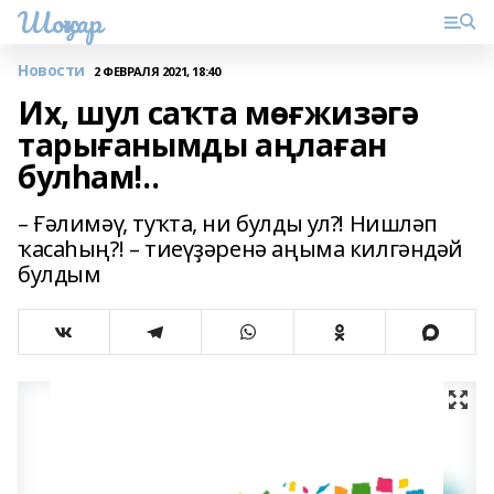
Шоңҡар
Новости
2 ФЕВРАЛЯ 2021, 18:40
Их, шул саҡта мөғжизәгә
тарығанымды аңлаған
булһам!..
– Ғәлимәү, туҡта, ни булды ул?! Нишләп
ҡасаһың?! – тиеүҙәренә аңыма килгәндәй
булдым