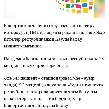
Башҡортостанда һуңғы тәүлектә коронавирус
йоҡтороуҙың 164 яңы осрағы раҫланған, тип хәбәр
иттеләр республиканың Һаулыҡ һаҡлау
министрлығынан.
Пандемия башланғандан алып республикала 25
меңдән ашыу сирле теркәлгән.
Әле 343 пациент – стационарҙа (47-һе – ауыр
хәлдә), 5,5 меңе өйҙә дауалана. «Һуңғы тәүлектә
республикала коронавирустан тағы бер үлем
осрағы теркәлгән, — тип белдерҙеләр
Башҡортостандың Һаулыҡ һаҡлау