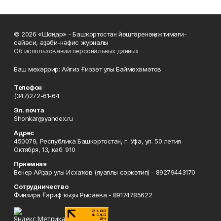
© 2026 «Шоңҡар» - Башҡортостан йәштәренәң ижтимағи-
сәйәси, әҙәби-нәфис журналы
Об использовании персональных данных
Баш мөхәррир: Айгиз Ғиззәт улы Баймөхәмәтов
Телефон
(347)272-61-64
Эл. почта
Shonkar@yandex.ru
Адрес
450079, Республика Башкортостан, г. Уфа, ул. 50 летия
Октября, 13, каб. 910
Приемная
Венер Айҙар улы Исхаҡов (яуаплы сәркәтип) - 89279443170
Сотрудничество
Финзира Ғариф ҡыҙы Рысаева - 89174785622