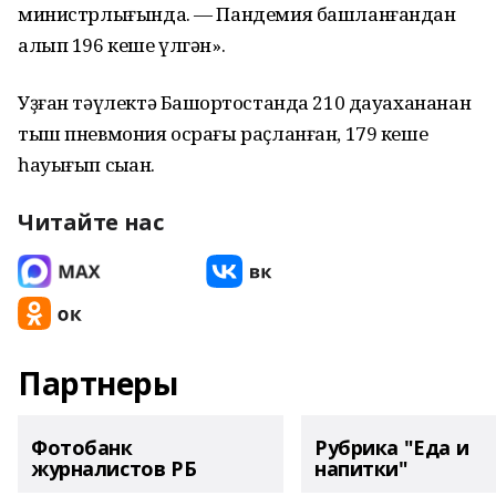
министрлығында. — Пандемия башланғандан
алып 196 кеше үлгән».
Уҙған тәүлектә Башҡортостанда 210 дауахананан
тыш пневмония осрағы раҫланған, 179 кеше
һауығып сыҡҡан.
Читайте нас
Партнеры
Фотобанк
Рубрика "Еда и
журналистов РБ
напитки"