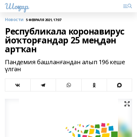
Шоңҡар
Новости
5 ФЕВРАЛЯ 2021, 17:07
Республикала коронавирус
йоҡторғандар 25 меңдән
артҡан
Пандемия башланғандан алып 196 кеше
үлгән