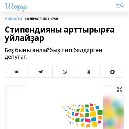
Шоңҡар
Новости
6 ФЕВРАЛЯ 2021, 17:00
Стипендияны арттырырға
уйлайҙар
Беҙ быны аңлайбыҙ тип белдергән
депутат.