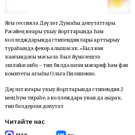
Яҙғы сессияла Дәүләт Думаһы депутаттары
Рәсәйҙең юғары уҡыу йорттарында һәм
колледждарында стипендияларҙы арттырыу
тураһында фекер алышасаҡ. «Был көн
ҡаҙағындағы мәсьәлә. Был йүнәлештә
эшләйәсәкбеҙ, – тип билдәләгән мәғариф һәм фән
комитеты ағзаһы Ольга Пилипенко.
Дәүләт юғары уҡыу йорттарында стипендия 2
мең һум тирәһе, ә коллеждарҙа унан да аҙыраҡ,
тип белдергән депутат.
Читайте нас