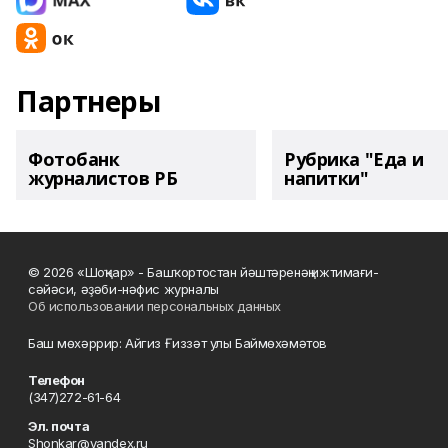
Партнеры
Фотобанк
Рубрика "Еда и
журналистов РБ
напитки"
© 2026 «Шоңҡар» - Башҡортостан йәштәренәң ижтимағи-
сәйәси, әҙәби-нәфис журналы
Об использовании персональных данных
Баш мөхәррир: Айгиз Ғиззәт улы Баймөхәмәтов
Телефон
(347)272-61-64
Эл. почта
Shonkar@yandex.ru