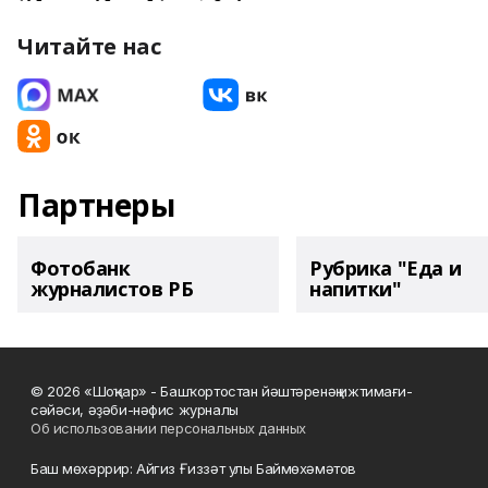
Читайте нас
Партнеры
Фотобанк
Рубрика "Еда и
журналистов РБ
напитки"
© 2026 «Шоңҡар» - Башҡортостан йәштәренәң ижтимағи-
сәйәси, әҙәби-нәфис журналы
Об использовании персональных данных
Баш мөхәррир: Айгиз Ғиззәт улы Баймөхәмәтов