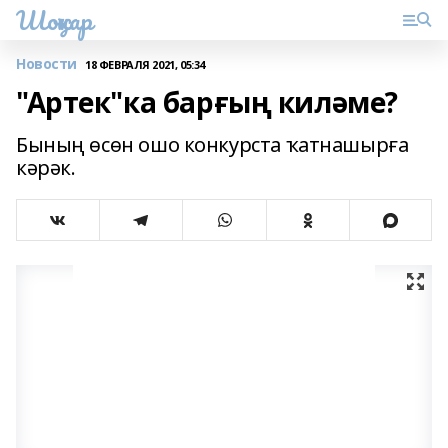
Шоңҡар
Новости
18 ФЕВРАЛЯ 2021, 05:34
"Артек"ка барғың киләме?
Бының өсөн ошо конкурста ҡатнашырға
кәрәк.