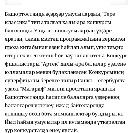
Башҡортостанда әҫәрҙәр уҡыусыларҙың "Тере
классика" тип аталған халыҡ-ара конкурсы
башланды. Унда ҡатнашыусыларҙан үҙҙәре
яратҡан, ләкин мәктәп программаһына кермәгән
проза китабынан өҙөк һайлап алып, уны тәьҫир
итерлек итеп яттан һөйләү талап ителә. Конкурс
финалистары "Артек" халыҡ-ара балалар үҙәгенә
юлламалар менән бүләкләнәсәк. Конкурсының
суперфиналы беренсе тапҡыр Санкт-Петербургта
уҙасаҡ. "Мәғариф" милли проектына ярашлы
Башҡортостанда һәләтле балаларға үҙҙәренең
һәләттәрен үҫтереү, ижад бәйгеләрендә
ҡатнашыу өсөн бөтә мөмкинлектәр булдырыла.
Йыл һайын уҡыусылар ил күләмендә үткәрелгән
ҙур конкурстарҙа еңеү яулай.