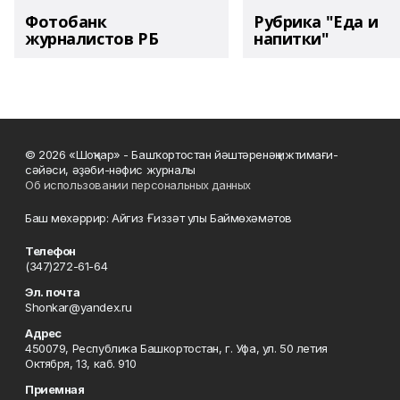
Фотобанк
Рубрика "Еда и
журналистов РБ
напитки"
© 2026 «Шоңҡар» - Башҡортостан йәштәренәң ижтимағи-
сәйәси, әҙәби-нәфис журналы
Об использовании персональных данных
Баш мөхәррир: Айгиз Ғиззәт улы Баймөхәмәтов
Телефон
(347)272-61-64
Эл. почта
Shonkar@yandex.ru
Адрес
450079, Республика Башкортостан, г. Уфа, ул. 50 летия
Октября, 13, каб. 910
Приемная