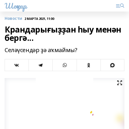
Шоңҡар
Новости
2 МАРТА 2021, 11:00
Крандарығыҙҙан һыу менән
бергә...
Селәүсендәр ҙә аҡмаймы?