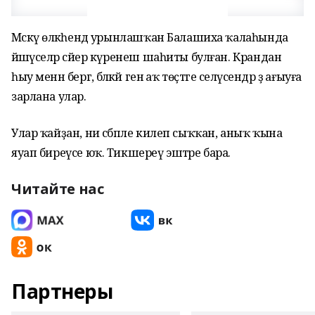
Мәскәү өлкәһендә урынлашҡан Балашиха ҡалаһында
йәшәүселәр сәйер күренеш шаһиты булған. Крандан
һыу менән бергә, бәләкәй генә аҡ төҫтәге селәүсендәр ҙә ағыуға
зарлана улар.
Улар ҡайҙан, ни сәбәпле килеп сыҡҡан, аныҡ ҡына
яуап биреүсе юҡ. Тикшереү эштәре бара.
Читайте нас
Партнеры