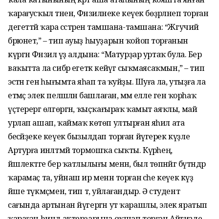
ҡарағусҡыл тәненә, Фәнзиләнеке кеүек бөҙрәләнеп торған
дегеттәй ҡара сәстәренә тамшана-тамшана: “Жгучий
брюнет,” – тип ауыҙ һыуҙарын ҡойоп торғанын
күргән Фәнзилә үҙ алдына: “Матурҙар уртаҡ була. Бер
ваҡытта ла сибәр егеткә кейәүгә сыҡмаясаҡмын,” – тип
эстән генә һығымта яһап та ҡуйҙы. Шуға ла, утыҙға ла
етмәҫ элек пеләшләнә башлаған, әммә елле генә ҡорһаҡ
үҫтерергә өлгөргән, ҡыҫҡағыраҡ ҡамыт аяҡлы, май
урлап ашап, ҡаймаҡ көтөп ултырған яһил ата
бесәйҙеке кеүек бызылдап торған йүгерек күҙле
Артурға инәлтмәй тормошҡа сыҡты. Күрәһең,
йәшлектәге бер ҡатлылығы менән, был төпәнәйгә бүтәндәр
ҡарамаҫ та, уйнаш ир менән торған әсәһе кеүек күҙ
йәше түкмәҫмен, тип тә, уйлағандыр. Ә студент
сағында артынан йүгергән ут ҡарашлы, элек яратып
ҡараған һинд актерҙарына оҡшап торған Айгизде