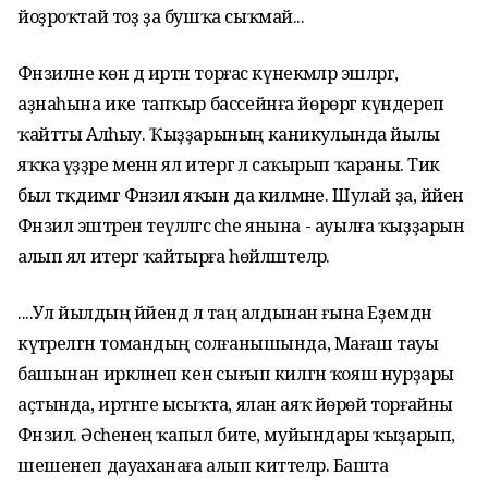
йоҙроҡтай тоҙ ҙа бушҡа сыҡмай...
Фәнзиләне көн дә иртән торғас күнекмәләр эшләргә,
аҙнаһына ике тапҡыр бассейнға йөрөргә күндереп
ҡайтты Алһыу. Ҡыҙҙарының каникулында йылы
яҡҡа үҙҙәре менән ял итергә лә саҡырып ҡараны. Тик
был тәҡдимгә Фәнзилә яҡын да килмәне. Шулай ҙа, йәйен
Фәнзилә эштәрен теүәлләгәс әсәһе янына - ауылға ҡыҙҙарын
алып ял итергә ҡайтырға һөйләштеләр.
....Ул йылдың йәйендә лә таң алдынан ғына Еҙемдән
күтәрелгән томандың солғанышында, Мағаш тауы
башынан иркәләнеп кенә сығып килгән ҡояш нурҙары
аҫтында, иртәнге ысыҡта, ялан аяҡ йөрөй торғайны
Фәнзилә. Әсәһенең ҡапыл бите, муйындары ҡыҙарып,
шешенеп дауаханаға алып киттеләр. Башта