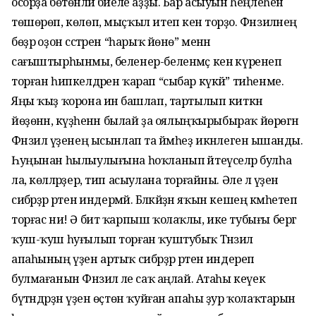
осорҙа бөтөнләй бәйеле аҙҙы. Бар асыуын һеңлеһенә
төшөрөп, көлөп, мыҫҡыл итеп кенә торҙо. Фәнзиләнең
бөҙрә оҙон сәстәрен “һарыҡ йөнө” менән
сағыштырһынмы, беленер-беленмәҫ кенә күренеп
торған һипкелдәрен ҡарап “сыбар күкәй” тиһенме.
Яңы ҡыҙ ҡорона инә башлап, тартылып киткән
йөҙөнән, кәүҙәһенән былай ҙа оялыңҡырыбыраҡ йөрөгән
Фәнзилә үҙенең ысынлап та йәмһеҙ икәнлегенә ышанды.
Һуңынан һылыулығына һоҡланып әйтеүселәр булһа
ла, көләләрҙер, тип асыулана торғайны. Әле лә үҙен
сибәрҙәр рәтенә индермәй. Бәләкәйҙән яҡын кешең кәмһетеп
торғас ни! Ә бит ҡарпыш ҡолаҡлы, ике тубығы бергә
ҡуш-ҡуш һуғылып торған ҡуштубыҡ Тәнзилә
апаһының үҙен артыҡ сибәрҙәр рәтенә индереп
булмағанын Фәнзилә әле саҡ аңлай. Атаһы кеүек
бүтәндәрҙән үҙен өҫтөн ҡуйған апаһы ҙур ҡолаҡтарын