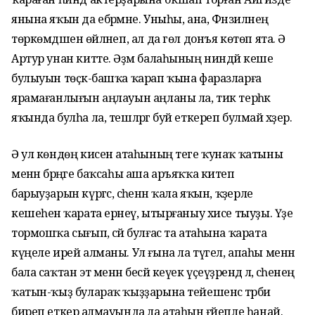
янына яҡын да ебәрмәне. Уныһы, ана, Фәнзиләнең
төркөмдәшенә өйләнеп, ал да гөл донъя көтөп ята. Ә
Артур унан китте. Әҙәм балаһының ниндәй кеше
булыуын төҫкә-башҡа ҡарап ҡына фаразларға
ярамағанлығын аңлауын аңланы ла, тик терһәк
яҡында булһа ла, тешләргә буй еткереп булмай хәҙер.
Ә ул көндөң кисенә атаһының теге ҡунаҡ ҡатыны
менән бәрәңге баҡсаһы аша аръяҡҡа китеп
барыуҙарын күргәс, әсәһенән ҡала яҡын, ҡәҙерле
кешеһенә ҡарата ерәнеү, ытырғаныу хисе тыуҙы. Үҙе
тормошҡа сығып, әсәй булғас та атаһына ҡарата
күңеле ирей алманы. Ул ғына ла түгел, апаһы менән
бала саҡтан эт менән бесәй кеүек үҫеүҙәрендә лә, әсәһенең
ҡатын-ҡыҙ булараҡ ҡыҙҙарына тейешенсә тәрбиә
биреп еткерә алмауында ла атаһын ғәйепле һанай.