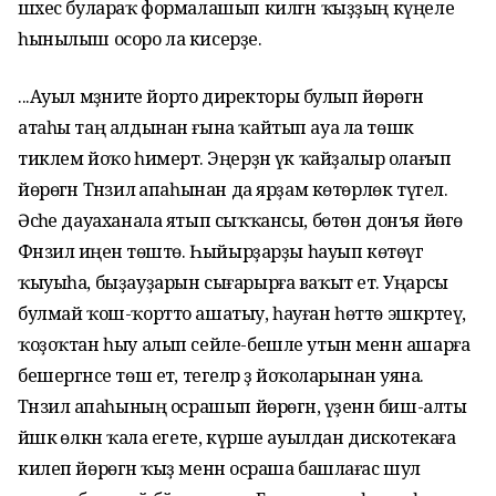
шәхес булараҡ формалашып килгән ҡыҙҙың күңеле
һынылыш осоро ла кисерҙе.
...Ауыл мәҙәниәте йорто директоры булып йөрөгән
атаһы таң алдынан ғына ҡайтып ауа ла төшкә
тиклем йоҡо һимертә. Эңерҙән үк ҡайҙалыр олағып
йөрөгән Тәнзилә апаһынан да ярҙам көтөрлөк түгел.
Әсәһе дауаханала ятып сыҡҡансы, бөтөн донъя йөгө
Фәнзилә иңенә төштө. Һыйырҙарҙы һауып көтөүгә
ҡыуыһа, быҙауҙарын сығарырға ваҡыт етә. Уңарсы
булмай ҡош-ҡортто ашатыу, һауған һөттө эшкәртеү,
ҡоҙоҡтан һыу алып сейле-бешле утын менән ашарға
бешергәнсе төш етә, тегеләр ҙә йоҡоларынан уяна.
Тәнзилә апаһының осрашып йөрөгән, үҙенән биш-алты
йәшкә өлкән ҡала егете, күрше ауылдан дискотекаға
килеп йөрөгән ҡыҙ менән осраша башлағас шул