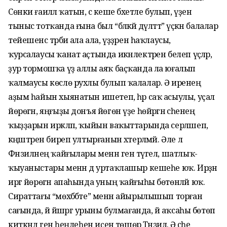
Сөнки ғаиләлә ҡатын, әсә кеше бәхетле булып, үҙен
тыныс тотҡанда ғына был “бәләкәй дәүләттә” үҫкән балалар
тейешенсә тәрбиә ала ала, үҙҙәрен һаҡлаусы,
ҡурсалаусы ҡанат аҫтында икәнлектәрен белеп үҫәләр,
ҙур тормошҡа үҙ аллы аяҡ баҫҡанда ла юғалып
ҡалмаусы көслө рухлы булып ҡалалар. Ә иренең
аҙым һайын хыянатын ишетеп, һәр саҡ асыулы, уҫал
йөрөгән, яңғыҙы донъя йөгөн үҙе һөйрәгән әсәһенең
ҡыҙҙарын иркәләп, ҡыйын ваҡыттарында серләшеп,
кәңәштәрен биреп ултырғанын хәтерләмәй. Әле лә
Фәнзиләнең ҡайғылары менән генә түгел, шатлыҡ-
ҡыуаныстары менән дә уртаҡлашыр кешеһе юҡ. Ирҙән
иргә йөрөгән апаһында уның ҡайғыһы бөтөнләй юҡ.
Сираттағы “мөхәббәте” менән айырылышып торған
сағында, йә йәшәргә урыны булмағанда, йә аҡсаһы бөтөп
киткәндә генә һеңлеһен иҫенә төшөрә Тәнзилә. Ә әсәһе