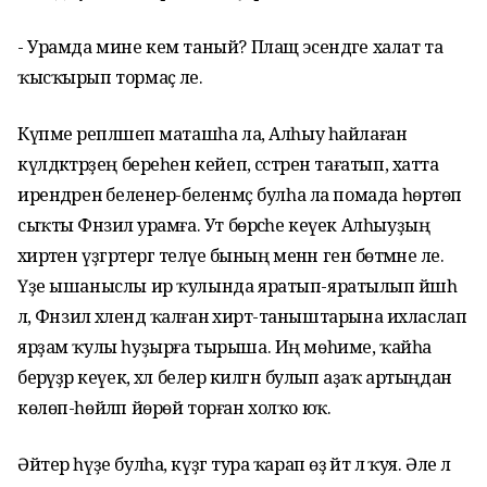
- Урамда мине кем таный? Плащ эсендәге халат та
ҡысҡырып тормаҫ әле.
Күпме әрепләшеп маташһа ла, Алһыу һайлаған
күлдәктәрҙең береһен кейеп, сәстәрен тағатып, хатта
ирендәренә беленер-беленмәҫ булһа ла помада һөртөп
сыҡты Фәнзилә урамға. Ут бөрсәһе кеүек Алһыуҙың
әхирәтен үҙгәртергә теләүе бының менән генә бөтмәне әле.
Үҙе ышаныслы ир ҡулында яратып-яратылып йәшәһә
лә, Фәнзилә хәлендә ҡалған әхирәт-таныштарына ихласлап
ярҙам ҡулы һуҙырға тырыша. Иң мөһиме, ҡайһа
берәүҙәр кеүек, хәл белерә килгән булып аҙаҡ артыңдан
көлөп-һөйләп йөрөй торған холҡо юҡ.
Әйтер һүҙе булһа, күҙгә тура ҡарап өҙә әйтә лә ҡуя. Әле лә