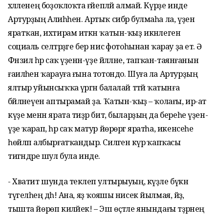
хәләленең боҙоҡлоҡта ғәйепләй алмай. Күрҙе инде
Артурҙың Алиһәһен. Артыҡ сибәр булмаһа ла, үҙен
яратҡан, ихтирам иткән ҡатын-ҡыҙ икәнлеген
социаль селтәрҙәге бер нисә фотоһынан ҡарау ҙа етә. Ә
Фәнзилә һәр саҡ үҙенән-үҙе йәлләне, тапҡан-таянғанын
ғаиләһен ҡарауға ғына тотондо. Шуға ла Артурҙың
ялтыр уйынсыҡҡа әүрәгән балалай тәтәй ҡатынға
бәйләнеүен аптырамай ҙа. Ҡатын-ҡыҙ – ҡолағы, ир-ат
күҙе менән ярата тиҙәр бит, быларҙың да береһе үҙен-
үҙе ҡарап, һәр саҡ матур йөрөргә яратһа, икенсеһе
һөйләп албырғатҡандыр. Силәгенә күрә ҡапҡасы
тигәндәре шул була инде.
- Хватит шунда текәлеп ултырыуың, күҙле бүкән
түгелһең дәһә! Ана, яҙ ҡояшы нисек йылмая, әйҙә,
тышта йөрөп киләйек! – Эш өҫтәле янындағы тәҙрәнең