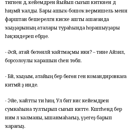
тигәнен дә, кейемдәрен йыйып сығып киткәнен дә
һиҙмәй ҡалды. Бары ашыҡ-бошоҡ вермишель менән
фарштан бешерелгән киске ашты ашағанда
ҡыҙҙарының аталары тураһында һорашыуҙары
һиҫкәндереп ебәрҙе.
- Әсәй, атай бөтөнләй ҡайтмаҫмы икән? – тине Айзилә,
борсолоулы ҡарашын әсәһенә төбәп.
- Бәй, ҡыҙым, атайың бер бөгөн генә командировкаға
китмәй ҙә инде.
- Эйе, ҡайтты ти һиңә. Ул бит вис кейемдәрен
сумкаһына тултырып сығып китте. Кәштәһендә бер
нимә лә ҡалманы, ышанмаһағыҙ, үҙегеҙ барып
ҡарағыҙ.