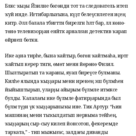
Бәләкәс ҡыҙы Йәзиләне бөгөндән тот та следователь итеп
ҡуй инде. Иғтибарлығына, күҙәтә белеүсәнлегенә иҫең
китәр. Әллә балала тәбиғәттән бирелгән һәләт бар, әллә көнө-
төнө телевизорҙан енәйәткә арналған детектив ҡарап
өйрәнеп бөткән.
Ике аҙна тирәһе, бына ҡайтыр, бөгөн ҡайтмаһа, иртәгә
ҡайтып керер тигән, өмөт менән йөрөнө Фәнзилә.
Шылтыратып та ҡараны, яуап биреүсе булманы.
Киләһе ялында ҡыҙҙары менән иренең эш бүлмәһен
йыйыштырып, уларҙы айырым бүлмәле итмәксе
булды. Ҡалалағы ике бүлмәле фатирҙарында был
бүлмә тәүҙән үк ҡыҙҙарыныҡы ине. Тик Артур: “Һин
машинаң менән тыҡылдатып нервыма тейәһең,
ҡыҙҙарың сыр-сыу килеп йонсотоп, фекеремде
тарҡата,” - тип мыжығас, залдағы диванды