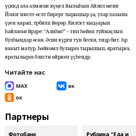
үҫкәндә ала алмаған күңел йылыһын Айзилә менән
Йәзиләгә икеләтә-өсләтә бирергә тырышыр ҙа, улар хаҡына
үҙен ҡарап, тәрбиәләп йөрөр. Киләсәктә ҡыҙҙарын
һайлаған йәрҙәре: “Алиһәм!” – тип һөйөп туймаҫлыҡ
булһындар өсөн. Әсәнән күргән тун бескән, тиҙәр бит. Һәр
ваҡыт матур, һөйкөмлә булырға тырышып, яратырға,
яратылырға бәләкәстән өйрәнеп үҫһендәр.
Читайте нас
Партнеры
Фотобанк
Рубрика "Еда и