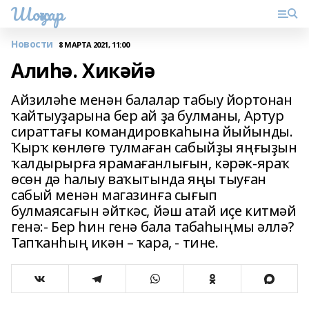
Шоңҡар
Новости
8 МАРТА 2021, 11:00
Алиһә. Хикәйә
Айзиләһе менән балалар табыу йортонан
ҡайтыуҙарына бер ай ҙа булманы, Артур
сираттағы командировкаһына йыйынды.
Ҡырҡ көнлөгө тулмаған сабыйҙы яңғыҙын
ҡалдырырға ярамағанлығын, кәрәк-яраҡ
өсөн дә һалыу ваҡытында яңы тыуған
сабый менән магазинға сығып
булмаясағын әйткәс, йәш атай иҫе китмәй
генә:- Бер һин генә бала табаһыңмы әллә?
Тапҡанһың икән – ҡара, - тине.