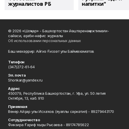
журналистов РБ
напитки"
© 2026 «Шоңҡар» - Башҡортостан йәштәренәң ижтимағи-
сәйәси, әҙәби-нәфис журналы
Об использовании персональных данных
Баш мөхәррир: Айгиз Ғиззәт улы Баймөхәмәтов
Телефон
(347)272-61-64
Эл. почта
Shonkar@yandex.ru
Адрес
450079, Республика Башкортостан, г. Уфа, ул. 50 летия
Октября, 13, каб. 910
Приемная
Венер Айҙар улы Исхаҡов (яуаплы сәркәтип) - 89279443170
Сотрудничество
Финзира Ғариф ҡыҙы Рысаева - 89174785622