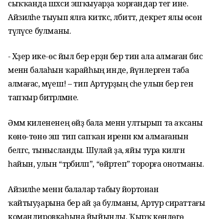
сыҡҡанда шәхси эшҡыуарҙа ҡорғандар тегә ине.
Айзиләһе тыуып ялға киткәс, әлбиттә, декрет ялы өсөн
түләүсе булманы.
- Хәҙер ике-өс йыл бер ерҙән бер тин ала алмаған бисә
менән балаһын ҡарайһың инде, йүнлерәген таба
алмағас, мәүеш! – тип Артурҙың әсәһе улын бер генә
тапҡыр битәрләмәне.
Әммә килененең өйҙә бала менән ултырып та аҡсаны
көнө-төнө эш тип сапҡан иренән кәм алмағанын
белгәс, тынысланды. Шулай ҙа, яйы тура килгән
һайын, улын “тәрбиәләп”, “өйрәтеп” торорға онотманы.
Айзиләһе менән балалар табыу йортонан
ҡайтыуҙарына бер ай ҙа булманы, Артур сираттағы
командировкаһына йыйынды. Ҡырҡ көнлөгө