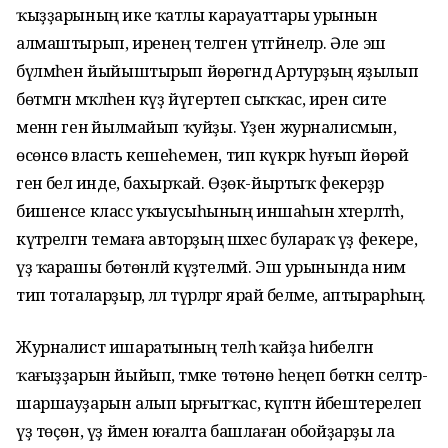
ҡыҙҙарының ике ҡатлы карауаттары урынын
алмаштырып, иренең теләген үтәгәйнеләр. Әле эш
бүлмәһен йыйыштырып йөрөгәндә Артурҙың яҙылып
бөтмәгән мәҡәләһенә күҙ йүгертеп сыҡҡас, ирен сите
менән генә йылмайып ҡуйҙы. Үҙен журналисмын,
өсөнсө власть кешеһемен, тип күкрәк һуғып йөрөй
генә белә инде, бахырҡай. Өҙөк-йыртыҡ фекерҙәр
бишенсе класс уҡыусыһының иншаһын хәтерләтһә,
күтәрелгән темаға авторҙың шәхес булараҡ үҙ фекере,
үҙ ҡарашы бөтөнләй күҙәтелмәй. Эш урынында нимә
тип тоталарҙыр, әллә түрәләргә ярай беләме, аптырарһың.
Журналист ишаратының теләһә ҡайҙа һибелгән
ҡағыҙҙарын йыйып, тәмәке төтөнө һеңеп бөткән селтәр-
шаршауҙарын алып ырғытҡас, күптән йәбештерелеп
үҙ төҫөн, үҙ йәмен юғалта башлаған обойҙарҙы ла