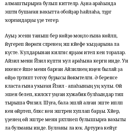
алмаштырырға булып киттеләр. Аҙна араһында
эштән бушаған ваҡытта обойҙар һайлаһа, тәҙрәгә
ҡорғандарҙы үҙе тегер.
Ауыҙ эсенән таныш бер көйҙө моңло ғына көйләп,
йүгереп йөрөгән әсәләренең эш кәйефе ҡыҙҙарына ла
күсте. Ҡулдарынан килгәнсә ярҙам итеп кенә торалар.
Айзилә менән Йәзилә күптән ҡул араһына кергән инде. Ун
икенсе йәше менән барған Айзиләнең иңенә былай ҙа
өйҙө тәртиптә тотоу бурысы йөкмәтелгән. Ә беренсе
класта ғына уҡыған Йәзилә - апаһының уң ҡулы. Өй
эшен белеп, киләсәктә уңған хужабикә булһындар тип
тырыша Фәнзилә. Шуға, бала эшләй алған эште ипләп
кенә өйрәтеп, бәләкәс кенә эштәрен хуплап барҙы. Хәйер,
үҙенең өй эштәре менән рәхәтләнеп булышырға ваҡыты
ла булманы инде. Булғаны ла юҡ. Артурға кейәүгә