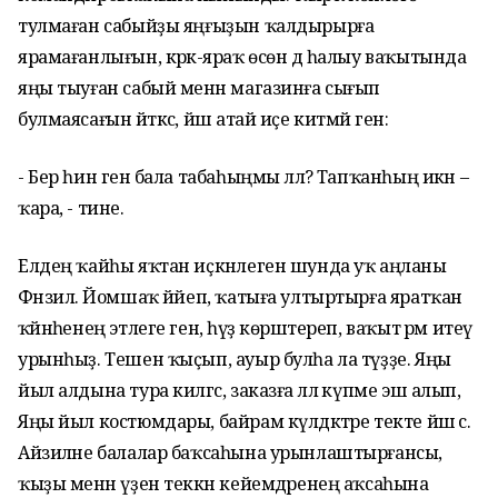
тулмаған сабыйҙы яңғыҙын ҡалдырырға
ярамағанлығын, кәрәк-яраҡ өсөн дә һалыу ваҡытында
яңы тыуған сабый менән магазинға сығып
булмаясағын әйткәс, йәш атай иҫе китмәй генә:
- Бер һин генә бала табаһыңмы әллә? Тапҡанһың икән –
ҡара, - тине.
Елдең ҡайһы яҡтан иҫкәнлеген шунда уҡ аңланы
Фәнзилә. Йомшаҡ йәйеп, ҡатыға ултыртырға яратҡан
ҡәйнәһенең этлеге генә, һүҙ көрәштереп, ваҡыт әрәм итеү
урынһыҙ. Тешен ҡыҫып, ауыр булһа ла түҙҙе. Яңы
йыл алдына тура килгәс, заказға әллә күпме эш алып,
Яңы йыл костюмдары, байрам күлдәктәре текте йәш әсә.
Айзиләне балалар баҡсаһына урынлаштырғансы,
ҡыҙы менән үҙен теккән кейемдәренең аҡсаһына