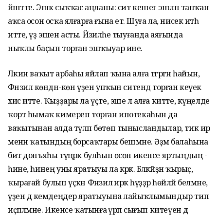
йәшәтте. Эшкә сыҡҡас аңланы: сит кешегә эшләп тапҡан
аҡса осон осҡа ялғарға ғына етә. Шуға ла, нисек итһә
итте, үҙ эшен асты. Йәзиләһе тыуғанда аяғында
ныҡлы баҫып торған эшҡыуар ине.
Ләкин ваҡыт арбаһы яйлап ҡына алға тәгәрәгән һайын,
Фәнзилә көндән-көн үҙен упҡын ситендә торған кеүек
хис итте. Ҡыҙҙары ла үҫте, эше лә алға китте, күңелде
ҡорт һымаҡ кимереп торған ипотекаһын да
ваҡытынан алда түләп бөтөп тынысландылар, тик ир
менән ҡатындың борсаҡтары бешмәне. Әҙәм балаһына
бит донъяһы түңәрәк булһын өсөн икенсе яртыңдың -
һине, һинең уны яратыуы ла кәрәк. Бәләкәйҙән ҡырыҫ,
ҡырағай булып үҫкән Фәнзилә иркә һүҙҙәр һөйләй белмәне,
үҙен дә кемдеңдер яратыуына лайыҡлымындыр тип
иҫәпләмәне. Икенсе ҡатынға әүрәп сығып китеүен дә