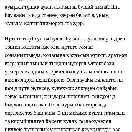
ауырып түшәккә ауған атаһынан бушай алмай. Шәп,
һау ваҡытында әсәһенең ҡәҙерен белмәһә лә, уның
ҡулына ҡалып тилмереп ята хәҙер.
Иртәнге саф һауаны һулай-һулай, тыуған яҡ үләндәренә
төшкән ысыҡты кисә-кисә, иртәнге томан
солғанышында, ҡолағына ҡолаҡсын ҡуйып, яратҡан
йырҙарын тыңлай-тыңлай йүгергән Фәнзилә бала,
үҫмер сағындағы хәтерендә ныҡ уйылып ҡалған ошо
ваҡиғаларҙы иҫләп йөрөнө. Әллә һауаһы килеште, әллә
көн дә иртән йүгереү, күнекмәләр эшләүҙең файҙаһы
тейҙе Фәнзиләнең тындары иркенәйеп, төндәрен дә
һыҙлап йонсотҡан беләк, яурын баштарында
еңеллек тоя башланы. Ә иң мөһиме күптән саҡырып
та килмәй инәлтеп йөрөгән ҡунаҡ төҫлө күңеленә
һиллек, тыныслыҡ урынлашҡан кеүек булды. Үҙе