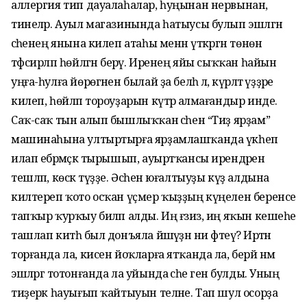
аллергия тип дауалаһалар, һуңынан нервынан,
тинеләр. Ауыл магазинында һатыусы булып эшләгән
әсәһенең янына килеп атаһы менән үткәргән төнөн
тәфсирләп һөйләгән берәү. Иренең яйы сыҡҡан һайын
уңға-һулға йөрөгәнен былай ҙа белһә лә, күрәләтә үҙҙәре
килеп, һөйләп тороуҙарын күтәрә алмағандыр инде.
Саҡ-саҡ тын алып бышлыҡҡан әсәһен “Тиҙ ярҙам”
машинаһына ултыртырға ярҙамлашҡанда үкһеп
илап ебәрмәҫкә тырышып, ауыртҡансы ирендәрен
тешләп, көскә түҙҙе. Әсәһен юғалтыуҙы күҙ алдына
килтереп ҡото осҡан үҫмер ҡыҙҙың күңелен беренсе
тапҡыр ҡурҡыу биләп алды. Иң ғәзиз, иң яҡын кешеһе
ташлап китһә был донъяла йәшәүҙән ни фәтеүә? Иртән
торғанда ла, кисен йоҡларға ятҡанда ла, берәй нәмә
эшләргә тотонғанда ла уйында әсәһе генә булды. Уның
тиҙерәк һауығып ҡайтыуын теләне. Тап шул осорҙа