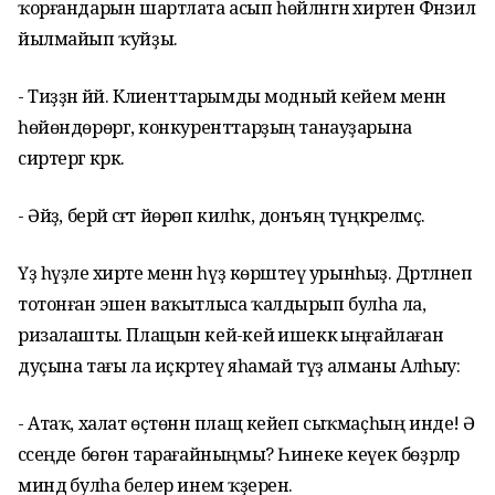
ҡорғандарын шартлата асып һөйләнгән әхирәтенә Фәнзилә
йылмайып ҡуйҙы.
- Тиҙҙән йәй. Клиенттарымды модный кейем менән
һөйөндөрөргә, конкуренттарҙың танауҙарына
сиртергә кәрәк.
- Әйҙә, берәй сәғәт йөрөп килһәк, донъяң түңкәрелмәҫ.
Үҙ һүҙле әхирәте менән һүҙ көрәштеү урынһыҙ. Дәртләнеп
тотонған эшен ваҡытлыса ҡалдырып булһа ла,
ризалашты. Плащын кейә-кейә ишеккә ыңғайлаған
дуҫына тағы ла иҫкәртеү яһамай түҙә алманы Алһыу:
- Атаҡ, халат өҫтөнән плащ кейеп сыҡмаҫһың инде! Ә
сәсеңде бөгөн тарағайныңмы? Һинеке кеүек бөҙрәләр
миндә булһа белер инем ҡәҙерен.