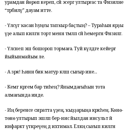
урамдан йөрөп кереп, сәй эсергә ултырғас та Фәнзиләне
“тәрбиәләү” дауам итте.
- Үлсәүгә ҡасан һуңғы тапҡыр баҫтың? – Тураһын ярҙы
үҙе алып килгән торт менән тәмләп сәй һемергән Фәнзиләгә.
- Үлсәнеп эш бошороп тормаға. Туй күлдәге кейергә
йыйынмайым әле.
- А зря! Һинән бик матур кәләш сығыр ине...
- Кемгә кәрәгем бар тиһең? Янымдағыһын тота
алмағында инде.
- Иң беренсе сиратта үҙеңә, ҡыҙҙарыңа кәрәкһең. Көнө-
төнө ултырып эшләп бер-нисә йылдан инсульт йә
инфаркт үткәреүең дә ихтимал. Елкәңә сығып килгән