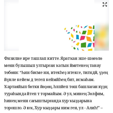
Фәнзиләне ире ташлап китте. Яратҡан эше-шөғөлө
менән булышып ултырған ҡатын йәмәғәтенең танау
төбөнән: “Һин бисәме ни, итекһеҙ итексе, тигәндәй, үҙеңә
йүнле кейем дә тегеп кеймәйһең бит, исмаһам.
Ҡартаяйып бөткән йөҙөң, һәлпәйеп төшә башлаған кәүҙәң
тураһында әйтеп тә тормайым. Ә ул, минең Зөлфиәм,
һинең менән сағыштырғанда хур ҡыҙҙарына
торошло. Ә юҡ, Хур ҡыҙҙары нимә генә, ул - Алиһә!” –