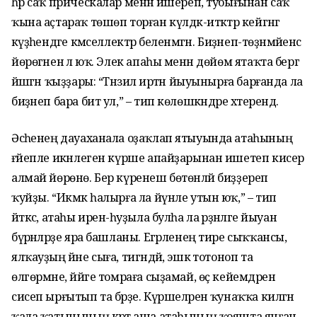
һәр саҡ прическалар менән йәшереп, тубығынан саҡ
ҡына аҫтараҡ төшөп торған күлдәк-итәктәр кейгәнгә
кәүҙәһендәге кәмселлектәр беленмәгән. Биҙәнеп-төҙәнмәйенсә
йөрөгәненә лә юҡ. Элек апаһы менән дөйөм ятаҡта бергә
йәшәгән ҡыҙҙары: “Тәнзилә иртән йыуынырға барғанда ла
биҙәнеп бара бит ул,” – тип көлөшкәндәре хәтерендә.
Әсәһенең дауаханала оҙаҡлап ятыуында атаһының
ғәйепле икәнлеген күрше апайҙарынан ишетеп кисерә
алмай йөрөнө. Бер күренеш бөтөнләй биҙҙереп
ҡуйҙы. “Икмәк һалырға ла йүнле утын юҡ,” – тип
әйткәс, атаһы иренә-һуҙыла булһа ла әрҙәнәләге йыуан
бүрәнәләрҙе яра башланы. Егәрленең тире сыҡҡансы,
ялҡауҙың йәне сыға, тигәндәй, эшкә тотоноп та
өлгөрмәне, йәйге томраға сыҙамай, өҫ кейемдәрен
сисеп ырғытып та бәрҙе. Күршеләренә ҡунаҡҡа килгән
ҡала ҡатынының кәртә аша атаһының ҡояшта янған