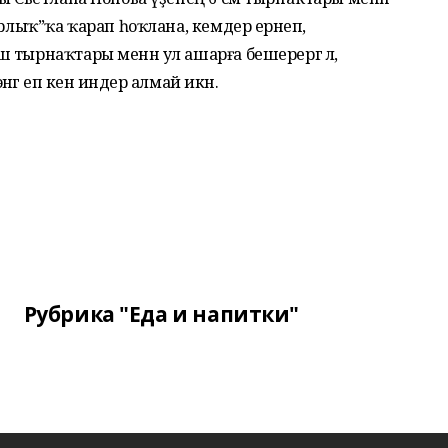
урлыҡ”ҡа ҡарап һоҡлана, кемдер ерәнеп,
 тырнаҡтары менән ул ашарға бешерергә лә,
әгә еп кенә индерә алмай икән.
Рубрика "Еда и напитки"