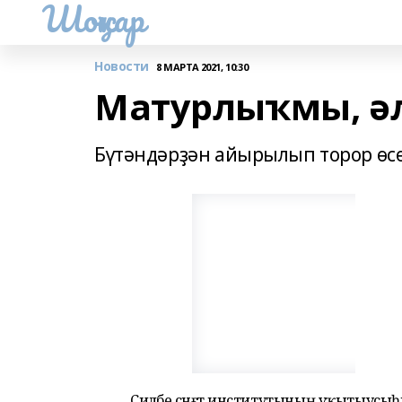
Шоңҡар
Новости
8 МАРТА 2021, 10:30
Матурлыҡмы, әл
Бүтәндәрҙән айырылып торор өсө
Силәбе сәнғәт институтының уҡытыусы