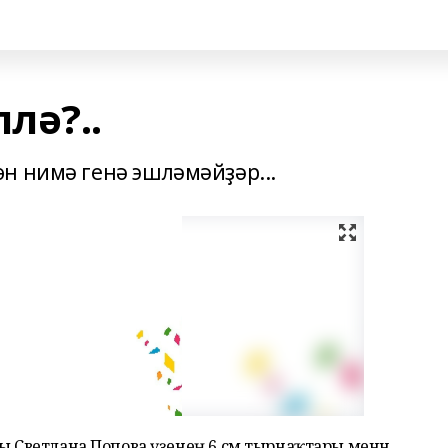
лә?..
н нимә генә эшләмәйҙәр...
һы Светлана Попова үҙенең 6 см тырнаҡтары менән