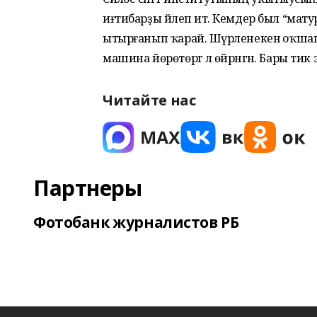
иғтибарҙы йәлеп итә. Кемдер был “мат
ытырғанып ҡарай. Шүрәленекенә оҡшаш
машина йөрөтөргә лә өйрәнгән. Бары тик эн
Читайте нас
Партнеры
Фотобанк журналистов РБ