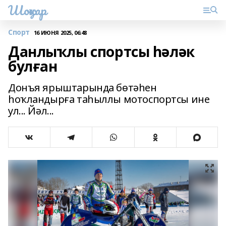
Шоңҡар
Спорт
16 ИЮНЯ 2025, 06:48
Данлыҡлы спортсы һәләк
булған
Донъя ярыштарында бөтәһен
һоҡландырға таһыллы мотоспортсы ине
ул... Йәл...