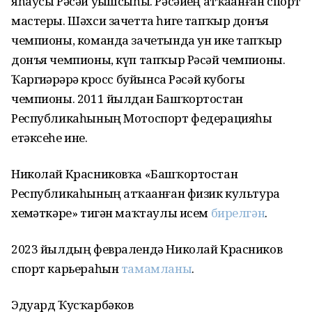
яһаусы Рәсәй уҙышсыһы. Рәсәйҙең атҡаҙанған спорт
мастеры. Шәхси зачетта һигеҙ тапҡыр донъя
чемпионы, команда зачетында ун ике тапҡыр
донъя чемпионы, күп тапҡыр Рәсәй чемпионы.
Ҡаргиҙәрҙәрҙә кросс буйынса Рәсәй кубогы
чемпионы. 2011 йылдан Башҡортостан
Республикаһының Мотоспорт федерацияһы
етәксеһе ине.
Николай Красниковҡа «Башҡортостан
Республикаһының атҡаҙанған физик культура
хеҙмәткәре» тигән маҡтаулы исем
бирелгән
.
2023 йылдың февралендә Николай Красников
спорт карьераһын
тамамланы
.
Эдуард Ҡусҡарбәков