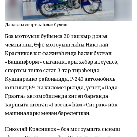
Данлыҡлы спортсы һәләк булған
Боҙҙа мотоуҙыш буйынса 20 тапҡыр донъя
чемпионы, Өфө мотоуҙышсыһы Николай
Красников юл фажиғәһендә һәләк булған.
«Башинформ» сығанаҡтары хәбәр итеүенсә,
спортсы төнгө сәғәт 3-тәр тирәһендә
Кушнаренко районында, Р-240 автомобиль
юлының 69-сы километрында, үҙенең «Лада
Гранта» автомобилендә китеп барғанда
ҡаршыға килгән «Газель» һәм «Ситрак» йөк
машиналары менән бәрелешкән.
Николай Красников – боҙҙа мотоуҙышта сығыш