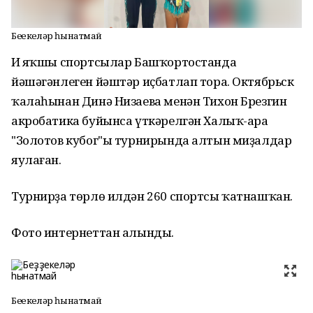
Беҙҙекеләр һынатмай
Иң яҡшы спортсылар Башҡортостанда
йәшәгәнлеген йәштәр иҫбатлап тора. Октябрьск
ҡалаһынан Динә Низаева менән Тихон Брезгин
акробатика буйынса үткәрелгән Халыҡ-ара
"Золотов кубог"ы турнирында алтын миҙалдар
яулаған.
Турнирҙа төрлө илдән 260 спортсы ҡатнашҡан.
Фото интернеттан алынды.
Беҙҙекеләр һынатмай