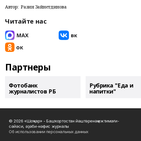
Автор:
Разинә Зайнетдинова
Читайте нас
Партнеры
Фотобанк
Рубрика "Еда и
журналистов РБ
напитки"
© 2026 «Шоңҡар» - Башҡортостан йәштәренәң ижтимағи-
сәйәси, әҙәби-нәфис журналы
Об использовании персональных данных