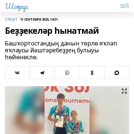
Шоңҡар
Спорт
11 СЕНТЯБРЯ 2025, 14:31
Беҙҙекеләр һынатмай
Башҡортостандың данын төрлө яҡлап
яҡлаусы йәштәребеҙҙең булыуы
һөйөнөслө.