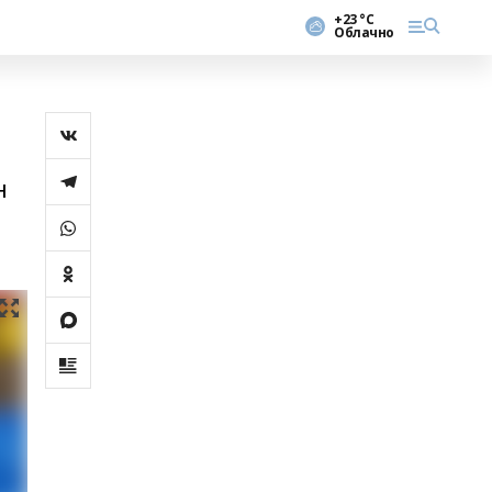
+23 °С
Облачно
н