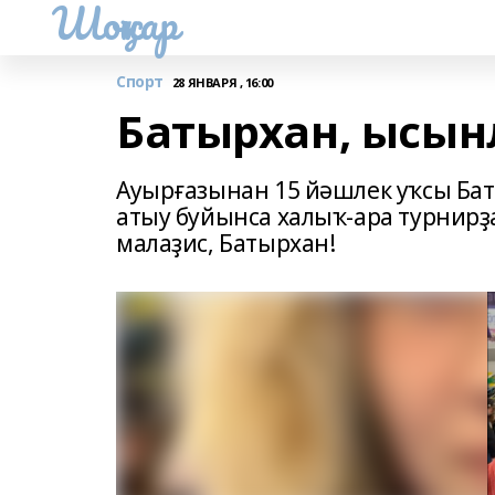
Шоңҡар
Спорт
28 ЯНВАРЯ , 16:00
Батырхан, ысынл
Ауырғазынан 15 йәшлек уҡсы Бат
атыу буйынса халыҡ-ара турнирҙ
малаҙис, Батырхан!