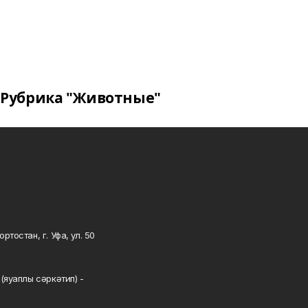
Рубрика "Животные"
тостан, г. Уфа, ул. 50
0
(яуаплы сәркәтип) -