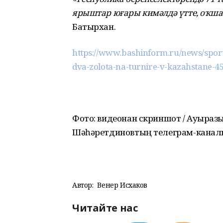
ярыштар юғары кимәлдә үтте, оҡша
Батырхан.
https://www.bashinform.ru/news/sport
dva-zolota-na-turnire-v-kazahstane-4
Фото: видеонан скриншот / Ауырға
Шәһәретдиновтың телеграм-канал
Автор:
Венер Исхаков
Читайте нас