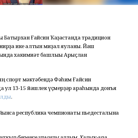
ы Батырхан Ғайсин Ҡаҙағстанда традицион
нирҙа ике алтын миҙал яуланы. Йәш
һында хакимиәт башлығы Арыҫлан
ң спорт мәктәбендә Фәһим Ғайсин
да ул 13-15 йәшлек үҫмерҙәр араһында донъя
улды
.
уйынса республика чемпионаты пьедесталына
тапҡыр беренсе урынды алдым. Халыҡ-ара