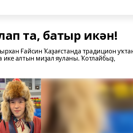
ап та, батыр икән!
ырхан Ғайсин Ҡаҙағстанда традицион уҡта
а ике алтын миҙал яуланы. Ҡотлайбыҙ,