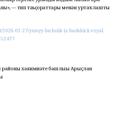
ны»,
— тип тәьҫораттары менән уртаҡлашты
/2026-01-27/yunyy-luchnik-iz-bashkirii-vzyal-
552477
зы районы хакимиәте башлығы Арыҫлан
ы