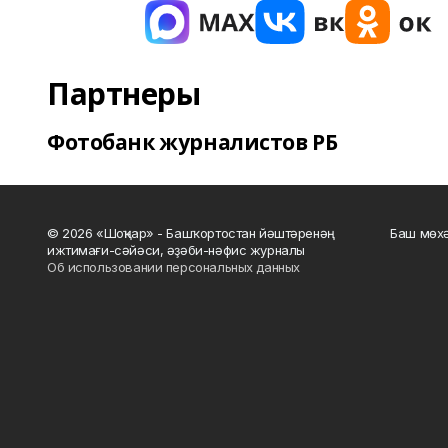
Партнеры
Фотобанк журналистов РБ
© 2026 «Шоңҡар» - Башҡортостан йәштәренәң
Баш мөхә
ижтимағи-сәйәси, әҙәби-нәфис журналы
Об использовании персональных данных