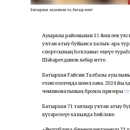
Батырхан, ысынлап та, батыр икән!
Ауырғазы районынан 15 йәшлек уҡс
уҡтан атыу буйынса халыҡ-ара тур
спортсының һоҡланғыс еңеүе тура
Шәһәретдинов хәбәр итте.
Батырхан Ғайсин Талбазы ауылыны
етәкселегендә шөғөлләнә. 2024 йыл
чемпионатының бронза призеры
б
Батырхан 71 тапҡыр уҡтан атыу б
күтәрелеүе хаҡында һөйләне.
«Республика беренселектәрендә 71 