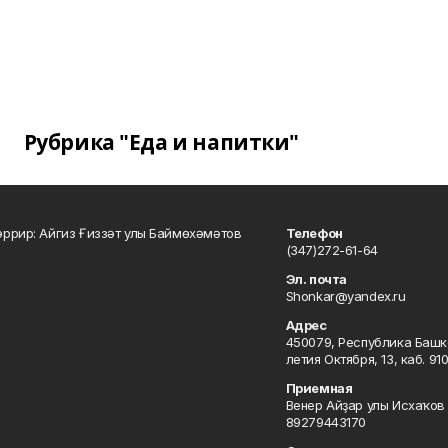
Рубрика "Еда и напитки"
ррир: Айгиз Ғиззәт улы Баймөхәмәтов
Телефон
(347)272-61-64
Эл. почта
Shonkar@yandex.ru
Адрес
450079, Республика Башкор
летия Октября, 13, каб. 91
Приемная
Венер Айҙар улы Исхаҡов 
89279443170