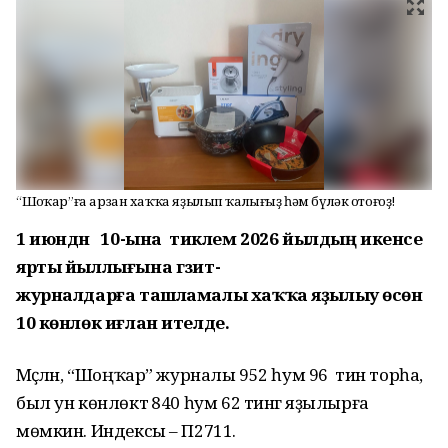
“Шоңҡар”ға арзан хаҡҡа яҙылып ҡалығыҙ һәм бүләк отоғоҙ!
1
июндән 1
0-ына
тиклем 202
6
йылдың икенсе
ярты йыллығына гәзит-
журналдарға ташламалы хаҡҡа яҙылыу өсөн
10 көнлөк иғлан ителде.
Мәҫәлән, “Шоңҡар” журналы 952 һум 96 тин торһа,
был ун көнлөктә 840 һум 62 тингә яҙылырға
мөмкин. Индексы – П2711.