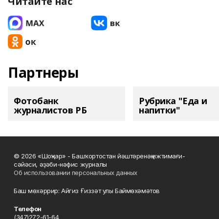
Читайте нас
Партнеры
Фотобанк
Рубрика "Еда и
журналистов РБ
напитки"
© 2026 «Шоңҡар» - Башҡортостан йәштәренәң ижтимағи-
сәйәси, әҙәби-нәфис журналы
Об использовании персональных данных
Баш мөхәррир: Айгиз Ғиззәт улы Баймөхәмәтов
Телефон
(347)272-61-64