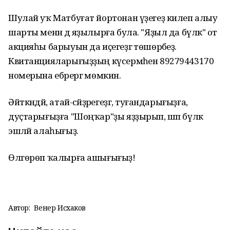
Шулай уҡ Матбуғат йортонан үҙегеҙ килеп алыу
шарты менән дә яҙылырға була. "Яҙыл да бүләк" от
акцияһы барыуын да иҫегеҙгә төшөрәбеҙ.
Квитанцияларығыҙҙың күсермәһен 89279443170
номерына ебәрергә мөмкин.
Әйткәндәй, атай-әсәйҙәрегеҙгә, туғандарығыҙға,
дуҫтарығыҙға "Шоңҡар"ҙы яҙҙырып, шәп бүләк
эшләй алаһығыҙ.
Өлгөрөп ҡалырға ашығығыҙ!
Автор:
Венер Исхаков