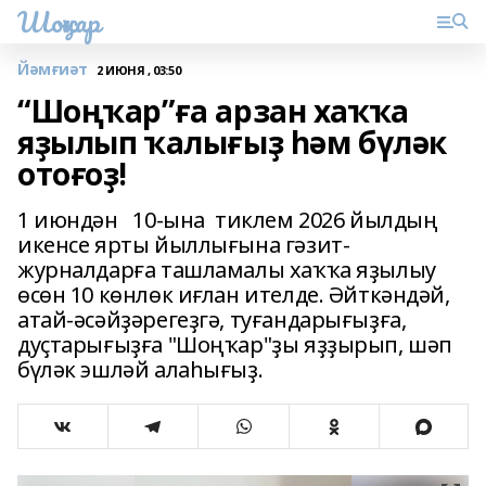
Шоңҡар
Йәмғиәт
2 ИЮНЯ , 03:50
“Шоңҡар”ға арзан хаҡҡа
яҙылып ҡалығыҙ һәм бүләк
отоғоҙ!
1 июндән 10-ына тиклем 2026 йылдың
икенсе ярты йыллығына гәзит-
журналдарға ташламалы хаҡҡа яҙылыу
өсөн 10 көнлөк иғлан ителде. Әйткәндәй,
атай-әсәйҙәрегеҙгә, туғандарығыҙға,
дуҫтарығыҙға "Шоңҡар"ҙы яҙҙырып, шәп
бүләк эшләй алаһығыҙ.