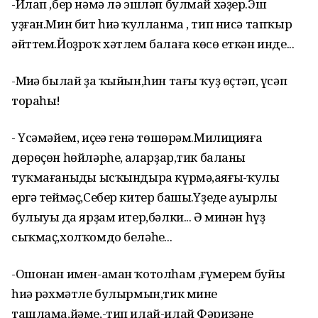
-Илап ,бер нәмә лә эшләп булмай хәҙер.Эш
уҙған.Мин бит һиңә ҡулланма , тип нисә тапҡыр
әйттем.Йоҙроҡ хәтлем балаға көсөң еткән инде...
-Миңә былай ҙа ҡыйын,һин тағы ҡуҙ өҫтәп, үсәп
тораһың!
- Үсәмәйем, иҫеңә генә төшөрәм.Милицияға
дөрөҫөн һөйләрһең, аңларҙар,тик баланы
туҡмағаныңды ысҡындыра күрмә,аяғың-ҡулың
ергә теймәҫ,Себер китер башың.Үҙеңдең ауырлы
булыуың да ярҙам итер,бәлки... Ә минән һүҙ
сыҡмаҫ,холҡомдо беләһең...
-Ошонан имен-аман ҡотолһам ,ғүмерем буйы
һиңә рәхмәтле булырмын,тик мине
ташлама,йәме,-тип илай-илай Фәриҙәнең