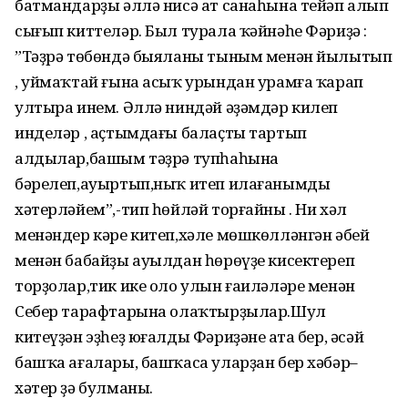
батмандарҙы әллә нисә ат санаһына тейәп алып
сығып киттеләр. Был турала ҡәйнәһе Фәриҙә :
”Тәҙрә төбөндә быяланы тыным менән йылытып
, уймаҡтай ғына асыҡ урындан урамға ҡарап
ултыра инем. Әллә ниндәй әҙәмдәр килеп
инделәр , аҫтымдағы балаҫты тартып
алдылар,башым тәҙрә тупһаһына
бәрелеп,ауыртып,ныҡ итеп илағанымды
хәтерләйем”,-тип һөйләй торғайны . Ни хәл
менәндер кәре китеп,хәле мөшкөлләнгән әбей
менән бабайҙы ауылдан һөрөүҙе кисектереп
торҙолар,тик ике оло улын ғаиләләре менән
Себер тарафтарына олаҡтырҙылар.Шул
китеүҙән эҙһеҙ юғалды Фәриҙәнең ата бер, әсәй
башҡа ағалары, башҡаса уларҙан бер хәбәр–
хәтер ҙә булманы.