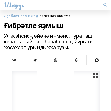
Шоңҡар
Әҙәбиәт һәм ижад
19 ОКТЯБРЯ 2020, 07:10
Ғибрәтле яҙмыш
Ул әсәһенең өйөнә инмәне, тура таш
келәткә ҡайтып, балаһының йүргәген
ҡосаҡлап,урындыҡҡа ауҙы.