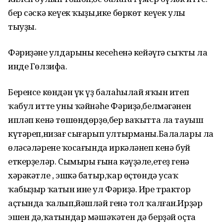
бер сәскә кеүек ҡыҙы,ике бөркөт кеүек улы
тыуҙы.
Фәриҙәнең улдарының кесеһенә кейәүгә сыҡты ла
инде Гөлзифа.
Беренсе көндән үк үҙ балаһылай яҡын итеп
ҡабул итте уны ҡәйнәһе Фәриҙә,белмәгәнен
ипләп кенә төшөндөрҙө,бер ваҡытта ла тауыш
күтәреп,низағ сығарып ултырманы.Балалары ла
өләсәләренең ҡосағында иркәләнеп кенә буй
еткерҙеләр. Сымыры ғына кәүҙәле,етеҙ генә
хәрәкәтле , эшкә батыр,ҡар өҫтөндә усаҡ
ҡабыҙыр ҡатын ине ул Фәриҙә. Ире трактор
аҫтында ҡалып,йәшләй генә тол ҡалған.Ирҙәр
эшен дә,ҡатындар мәшәҡәтен дә берҙәй оҫта