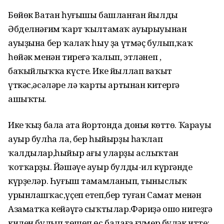
Бөйөк Ватан һуғышы башланған йылды
Әбделнәғим ҡарт ҡылтамаҡ ауырыуынан
ауыҙына бер ҡалаҡ һыу ҙа үтмәҫ булып,ҡаҡ
һөйәк менән тирегә ҡалып, этләнеп ,
баҡыйлыҡҡа күсте. Ике йыллап ваҡыт
үткәс,әсәләре лә ҡарты артынан китергә
ашыҡты.
Ике ҡыҙ бала ата йортонда донья көттө. Ҡарауы
ауыр булһа ла, бер һыйырҙы һаҡлап
ҡалдылар,һыйыр ағы уларҙы аслыҡтан
ҡотҡарҙы. Йәшәүе ауыр булды-ил күргәнде
күрҙеләр. Һуғыш тамамланып, тыныслыҡ
урынлашҡас,үҫеп етеп,бер туған Самат менән
Азаматҡа кейәүгә сыҡтылар.Фәриҙә ошо нигеҙгә
килен булып төшөп,өс балаға ғүмер бүләк итте: