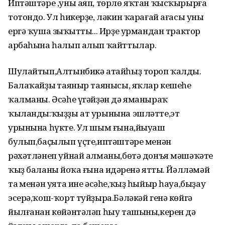
Иптәштәре ,уны аяп, төрлө яҡтан ҡысҡырырға
тотондо. Ул һикерҙе, ләкин ҡарағай ағасы уны
ергә ҡуша зыңҡытты... Ирҙе урмандан трактор
арбаһына һалып алып ҡайттылар.
Шулайтып,Алтынбикә атайһыҙ тороп ҡалды.
Балаҡайҙың таяныр таянысы, яҡлар кешеһе
ҡалманы. Әсәһе үгәйҙән дә яманыраҡ
ҡыланды:ҡыҙҙы ат урынына эшләтте,эт
урынына һүкте. Ул шым ғына,йыуаш
булып,баҫылып үҫте,иптәштәре менән
рәхәтләнеп уйнай алманы,бөтә донъя мәшәҡәте
ҡыҙ баланың йоҡа ғына иңдәренә ятты. Йәлләмәй
таң менән уята ине әсәһе,ҡыҙ һыйыр һауа,быҙау
эсерә,ҡош-ҡорт туйҙыра.Бәләкәй генә көйгә
йылғанан көйәнтәләп һыу ташыны,керен дә