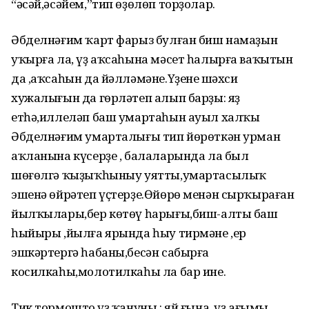
“әсәй,әсәйем,”тип өҙөлөп торҙолар.
Әбделнәғим ҡарт фарыз булған биш намаҙын
уҡырға ла, үҙ аҡсаһына мәсет һалырға ваҡытын
да ,аҡсаһын да йәлләмәне.Үҙенең шәхси
хужалығын да гөрләтеп алып барҙы: яҙ
етһә,иллеләп баш умартаһын ауыл халҡы
Әбделнәғим умарталығы тип йөрөткән урман
аҡланына күсерҙе , балаларында ла был
шөғөлгә ҡыҙыҡһыныу уятты,умартасылыҡ
эшенә өйрәтеп үҫтерҙе.Өйөрө менән сырҡыраған
йылҡылары,бер көтөү һарығы,биш-алты баш
һыйыры ,йылға ярында һыу тирмәне ,ер
эшкәртергә һабаны,бесән сабырға
косилкаһы,молотилкаһы ла бар ине.
Тик тормоштоң үҙ ҡануны : яй ғына, үҙ ағымы