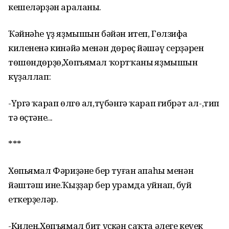
кешеләрҙән араланы.
Ҡәйнәһе үҙ яҙмышын бәйән итеп, Гөлзифа
килененә кинәйә менән дөрөҫ йәшәү серҙәрен
төшөндөрҙө,Хөпъямал ҡортҡаның яҙмышын
күҙаллап:
-Үргә ҡарап өлгө ал,түбәнгә ҡарап ғибрәт ал-,тип
тә өҫтәне...
***
Хөпьямал Фәриҙәнең бер туған апаһы менән
йәштәш ине.Ҡыҙҙар бер урамда уйнап, буй
еткерҙеләр.
-Килен,Хөпъямал бит үҫкән саҡта әлеге кеүек