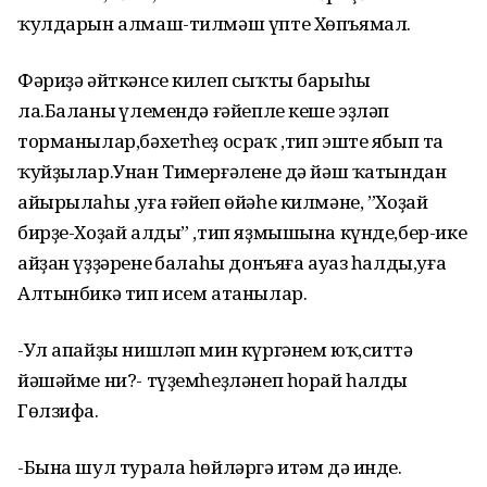
ҡулдарын алмаш-тилмәш үпте Хөпъямал.
Фәриҙә әйткәнсе килеп сыҡты барыһы
ла.Баланың үлемендә ғәйепле кеше эҙләп
торманылар,бәхетһеҙ осраҡ ,тип эште ябып та
ҡуйҙылар.Унан Тимерғәленең дә йәш ҡатындан
айырылаһы ,уға ғәйеп өйәһе килмәне, ”Хоҙай
бирҙе-Хоҙай алды” ,тип яҙмышына күнде,бер-ике
айҙан үҙҙәренең балаһы донъяға ауаз һалды,уға
Алтынбикә тип исем атанылар.
-Ул апайҙы нишләп мин күргәнем юҡ,ситтә
йәшәйме ни?- түҙемһеҙләнеп һорай һалды
Гөлзифа.
-Бына шул турала һөйләргә итәм дә инде.