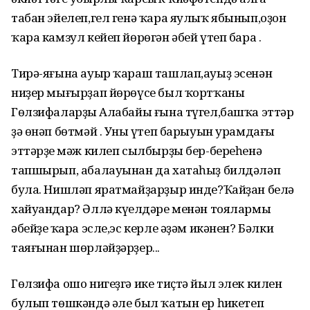
табан эйелеп,гел генә ҡара яулыҡ ябынып,оҙон
ҡара камзул кейеп йөрөгән әбей үтеп бара .
Тирә-яғына ауыр ҡараш ташлап,ауыҙ эсенән
ниҙер мығырҙап йөрөүсе был ҡортҡаны
Гөлзифаларҙың Алабайы ғына түгел,башҡа эттәр
ҙә өнәп бөтмәй . Уның үтеп барыуын урамдағы
эттәрҙең мәж килеп сылбырҙы бер-береһенә
тапшырып, абалауынан да хатаһыҙ билдәләп
була. Нишләп яратмайҙарҙыр инде?Ҡайҙан белә
хайуандар? Әллә күңелдәре менән тоялармы
әбейҙең ҡара эсле,эс керле әҙәм икәнен? Бәлки
таяғынан шөрләйҙәрҙер...
Гөлзифа ошо нигеҙгә ике тиҫтә йыл элек килен
булып төшкәндә әле был ҡатын ер һиңкетеп