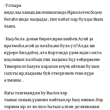
-Ултыра
инде,ҡыланып,килешмәгәнде.Иркәләтеп,боҙоп
бөтәһең инде ҡыҙыңды-,тип ҡабатлар булды йыш
ҡына.
-Ҡыҙ бала-донья биҙәге,иркәләнһен.Атай ҙа
яратмаһа,әсәй ҙә ҡаҡһа,ни була ул?Алда ни
күрере билдәһеҙ ,ата йортонда үҙем иҫән саҡта
наҙланып ҡалһын,тип ҡыҙына һүҙ тейҙермәне
Тимерғәле.Һыуға ҡараған кеүек әйткән булып
сыҡты ир,ҡыҙының буй еткергәнен генә күрә
алманы...
Яҙғы ташҡындан һуң йылғалар
тынысланып,үҙәненә ҡайтып,ер-һыу кипкәс,бер
төркөм ир-ат колхоз һатып алған делянканан