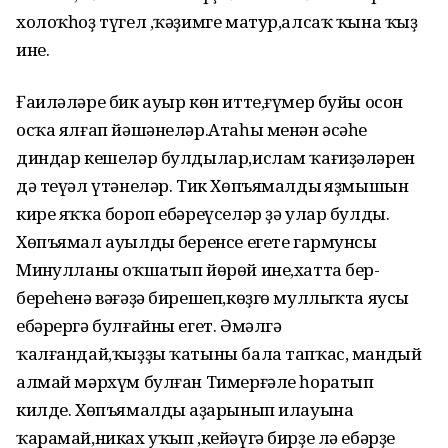
холоҡһоҙ түгел ,ҡәҙимге матур,алсаҡ ҡына ҡыҙ
ине.
Ғаиләләре бик ауыр көн итте,ғүмер буйы осон
осҡа ялғап йәшәнеләр.Атаһы менән әсәһе
диндар кешеләр булдылар,ислам ҡағиҙәләрен
дә теүәл үтәнеләр. Тик Хөпъямалдың яҙмышын
кире яҡҡа бороп ебәреүселәр ҙә улар булды.
Хөпъямал ауылдың беренсе егете гармунсы
Миңнулланы оҡшатып йөрөй ине,хатта бер-
береһенә вәғәҙә бирешеп,көҙгө муллыҡта яусы
ебәрергә булғайны егет. Әмәлгә
ҡалғандай,ҡыҙҙы ҡатыны бала тапҡас, мандый
алмай мәрхүм булған Тимерғәле һоратып
килде. Хөпъямалдың аҙарынып илауына
ҡарамай,никах уҡып ,кейәүгә бирҙе лә ебәрҙе