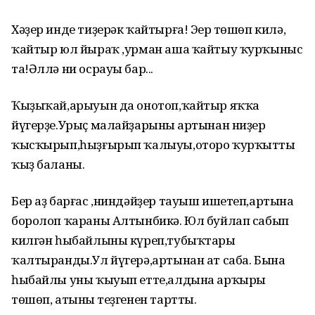
Хәҙер инде тиҙерәк ҡайтырға! Эңер төшөп килә,
ҡайтыр юл йыраҡ ,урман аша ҡайтыу ҡурҡыныс
та!Әллә ни осрауы бар...
Ҡыҙыҡай,арыуын да онотоп,ҡайтыр яҡҡа
йүгерҙе.Урыҫ малайҙарының артынан ниҙер
ҡысҡырып,һыҙғырып ҡалыуы,оторо ҡурҡытты
ҡыҙ баланы.
Бер аҙ барғас ,ниндәйҙер тауыш ишетеп,артына
боролоп ҡараны Алтынбикә. Юл буйлап сабып
килгән һыбайлыны күреп,тубыҡтары
ҡалтыранды.Ул йүгерә,артынан ат саба. Бына
һыбайлы уны ҡыуып етте,алдына арҡыры
төшөп, атының теҙгенен тартты.