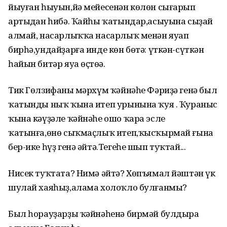
йыуған һыуын,йә мейесенән көлөн сығарып
артыңдан һибә. Ҡайһы ҡатындар,асыуына сыҙай
алмай, насарлыҡҡа насарлыҡ менән яуап
бирһә,ундайҙарға инде көн бөтә: үткән-сүткән
һайын битәр яуа өҫтөңә.
Тик Гөлзифаның мәрхүм ҡәйнәһе Фәриҙә генә был
ҡатынды ныҡ ҡына итеп урынына ҡуя . Ҡураныс
ҡына кәүҙәле ҡәйнәһе ошо ҡара эсле
ҡатынға,өнө сыҡмаҫлыҡ итеп,ҡысҡырмай ғына
бер-ике һүҙ генә әйтә.Тегеһе шып туҡтай...
Нисек туҡтата? Нимә әйтә? Хөпъямал йәштән үк
шулай хаяһыҙ,алама холоҡло булғанмы?
Был һорауҙарҙы ҡәйнәһенә бирмәй булдыра