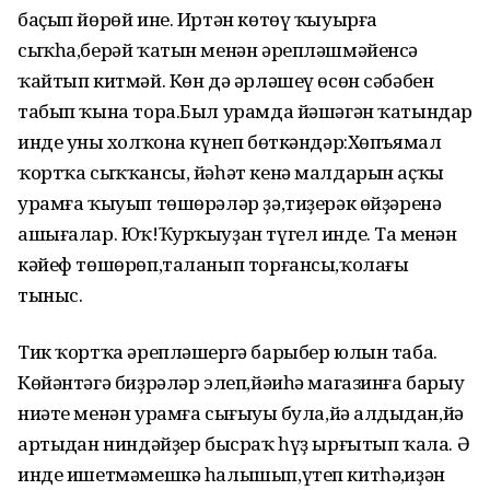
баҫып йөрөй ине. Иртән көтөү ҡыуырға
сыҡһа,берәй ҡатын менән әрепләшмәйенсә
ҡайтып китмәй. Көн дә әрләшеү өсөн сәбәбен
табып ҡына тора.Был урамда йәшәгән ҡатындар
инде уның холҡона күнеп бөткәндәр:Хөпъямал
ҡортҡа сыҡҡансы, йәһәт кенә малдарын аҫҡы
урамға ҡыуып төшөрәләр ҙә,тиҙерәк өйҙәренә
ашығалар. Юҡ!Ҡурҡыуҙан түгел инде. Таң менән
кәйеф төшөрөп,таланып торғансы,ҡолағың
тыныс.
Тик ҡортҡа әрепләшергә барыбер юлын таба.
Көйәнтәгә биҙрәләр элеп,йәиһә магазинға барыу
ниәте менән урамға сығыуың була,йә алдыңдан,йә
артыңдан ниндәйҙер бысраҡ һүҙ ырғытып ҡала. Ә
инде ишетмәмешкә һалышып,үтеп китһәң,иҙән