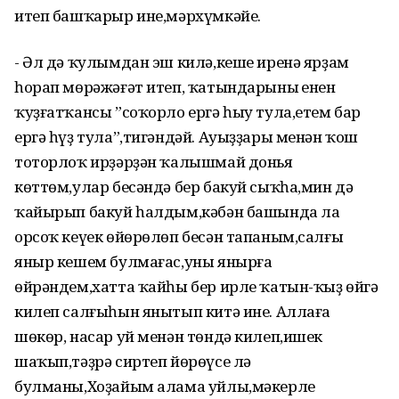
итеп башҡарыр ине,мәрхүмкәйең.
- Әл дә ҡулымдан эш килә,кеше иренә ярҙам
һорап мөрәжәғәт итеп, ҡатындарының енен
ҡуҙғатҡансы ”соҡорло ергә һыу тула,етем бар
ергә һүҙ тула”,тигәндәй. Ауыҙҙары менән ҡош
тоторлоҡ ирҙәрҙән ҡалышмай донья
көттөм,улар бесәндә бер бакуй сыҡһа,мин дә
ҡайырып бакуй һалдым,кәбән башында ла
орсоҡ кеүек өйөрөлөп бесән тапаным,салғы
яныр кешем булмағас,уны янырға
өйрәндем,хатта ҡайһы бер ирле ҡатын-ҡыҙ өйгә
килеп салғыһын янытып китә ине. Аллаға
шөкөр, насар уй менән төндә килеп,ишек
шаҡып,тәҙрә сиртеп йөрөүсе лә
булманы,Хоҙайым алама уйлы,мәкерле