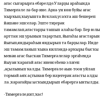
ағас сығарырға ебәрелде.Уларҙың араһында
Тимерғәле лә бар ине. Аҙна-ун көн буйы ағас
ҡырҡып,ҡыуышта йоҡлап,усаҡта аш бешереп
йәшәне эшселәр. Эште тиҙерәк
тамамлап,ағастарҙы ташып алаһы бар. Бер юлы
арттан эш урынын таҙартып, йығаһы ағастарын
йығып,яндыраһын яндырып та барҙылар. Инде
эш тамамланып ҡына килгәндә арҡыры бысҡы
менән ағас бысҡан Тимерғәлеләр эргәһендә
йыуан ҡарағай ағас икенсеһенә эләгеп
,аҫылынып ҡалды. Тимерғәле аңын-тоңон уйлап
тормай аяҡ аҫтынан бер нәҙегерәк ағасты алды
ла ,ҡарағайҙы ысҡындырып ебәрергә ынтылды.
-Тимерғәле,кит,ҡас!