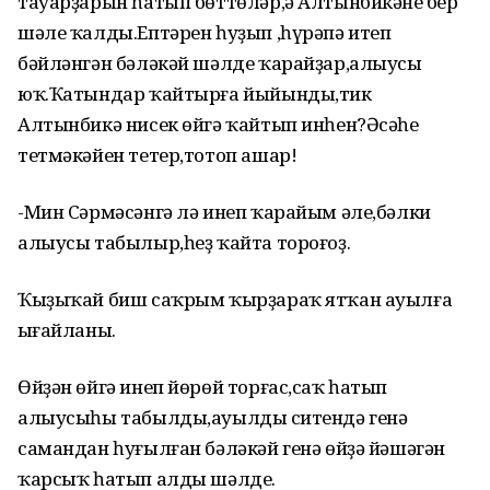
тауарҙарын һатып бөттөләр,ә Алтынбикәнең бер
шәле ҡалды.Ептәрен һуҙып ,һүрәпә итеп
бәйләнгән бәләкәй шәлде ҡарайҙар,алыусы
юҡ.Ҡатындар ҡайтырға йыйынды,тик
Алтынбикә нисек өйгә ҡайтып инһен?Әсәһе
тетмәкәйен тетер,тотоп ашар!
-Мин Сәрмәсәнгә лә инеп ҡарайым әле,бәлки
алыусы табылыр,һеҙ ҡайта тороғоҙ.
Ҡыҙыҡай биш саҡрым ҡырҙараҡ ятҡан ауылға
ыңғайланы.
Өйҙән өйгә инеп йөрөй торғас,саҡ һатып
алыусыһы табылды,ауылдың ситендә генә
самандан һуғылған бәләкәй генә өйҙә йәшәгән
ҡарсыҡ һатып алды шәлде.