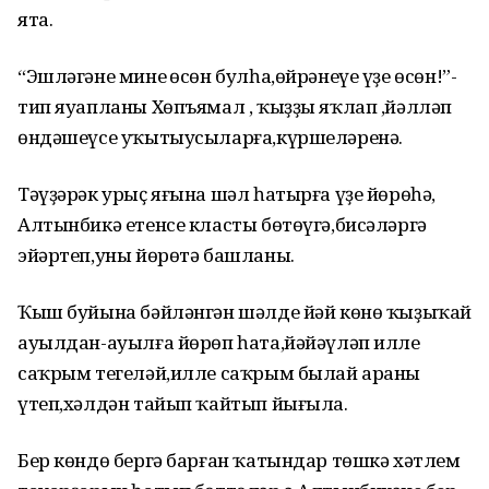
ята.
“Эшләгәне минең өсөн булһа,өйрәнеүе үҙе өсөн!”-
тип яуапланы Хөпъямал , ҡыҙҙы яҡлап ,йәлләп
өндәшеүсе уҡытыусыларға,күршеләренә.
Тәүҙәрәк урыҫ яғына шәл һатырға үҙе йөрөһә,
Алтынбикә етенсе класты бөтөүгә,бисәләргә
эйәртеп,уны йөрөтә башланы.
Ҡыш буйына бәйләнгән шәлде йәй көнө ҡыҙыҡай
ауылдан-ауылға йөрөп һата,йәйәүләп илле
саҡрым тегеләй,илле саҡрым былай араны
үтеп,хәлдән тайып ҡайтып йығыла.
Бер көндө бергә барған ҡатындар төшкә хәтлем