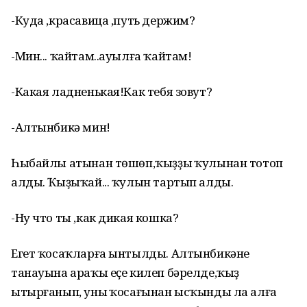
-Куда ,красавица ,путь держим?
-Мин... ҡайтам..ауылға ҡайтам!
-Какая ладненькая!Как тебя зовут?
-Алтынбикә мин!
Һыбайлы атынан төшөп,ҡыҙҙың ҡулынан тотоп
алды. Ҡыҙыҡай... ҡулын тартып алды.
-Ну что ты ,как дикая кошка?
Егет ҡосаҡларға ынтылды. Алтынбикәнең
танауына араҡы еҫе килеп бәрелде,ҡыҙ
ытырғанып, уның ҡосағынан ысҡынды ла алға