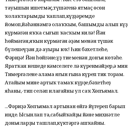
тауышын ишетмәҫ,түшәгенә ятмаҫ өсөн
ҡолаҡтарымды ҡаплап,күҙҙәремде
йомоп,йәһәннәмгә олаҡҡым, башымды алып күҙ
күрмәгән яҡҡа сығып ҡасҡым килә! Йән
һөймәгән,яҡын күрмәгән әҙәм менән түшәк
бүлешеүҙән дә ауыры юҡ! Һин бәхетлеһең,
Фәриҙә! Йән һөйгәнең,үҙ тиңең менән донъя көтәһең.
Яратҡан кешеңдең кәмселеге лә күренмәйҙер,ә мин
Тимерғәленең алама яғын ғына күреп тик торам.
Атайым мине артыҡ тамаҡ күрҙе,бәхетһеҙ
яһаны,-тип сеңләп илағайны ул саҡ Хөпъямал.
...Фәриҙә Хөпъямал артынан өйгә йүгереп барып
инде. Ысынлап та,сабыйҡайҙың йәне михнәтле
доньяларҙы ташлап,күктәргә ашҡайны.