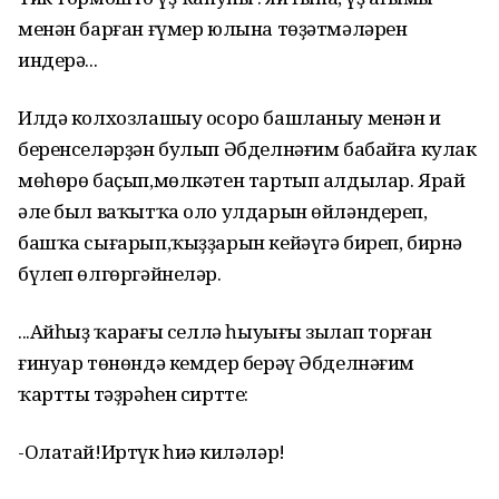
менән барған ғүмер юлына төҙәтмәләрен
индерә...
Илдә колхозлашыу осоро башланыу менән иң
беренселәрҙән булып Әбделнәғим бабайға кулак
мөһөрө баҫып,мөлкәтен тартып алдылар. Ярай
әле был ваҡытҡа оло улдарын өйләндереп,
башҡа сығарып,ҡыҙҙарын кейәүгә биреп, бирнә
бүлеп өлгөргәйнеләр.
...Айһыҙ ҡараңғы селлә һыуығы зыңлап торған
ғинуар төнөндә кемдер берәү Әбделнәғим
ҡарттың тәҙрәһен сиртте:
-Олатай!Иртүк һиңә киләләр!