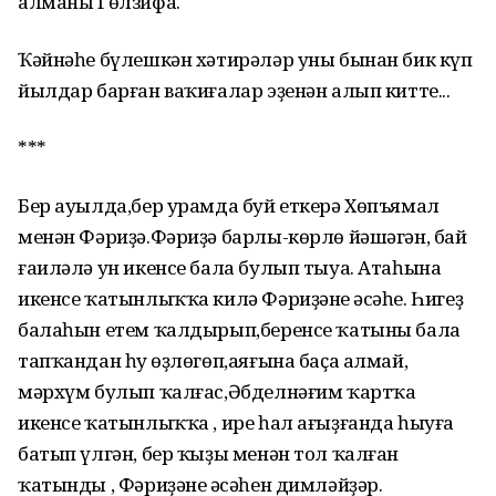
алманы Гөлзифа.
Ҡәйнәһе бүлешкән хәтирәләр уны бынан бик күп
йылдар барған ваҡиғалар эҙенән алып китте...
***
Бер ауылда,бер урамда буй еткерә Хөпъямал
менән Фәриҙә.Фәриҙә барлы-көрлө йәшәгән, бай
ғаиләлә ун икенсе бала булып тыуа. Атаһына
икенсе ҡатынлыҡҡа килә Фәриҙәнең әсәһе. Һигеҙ
балаһын етем ҡалдырып,беренсе ҡатыны бала
тапҡандан һуң өҙлөгөп,аяғына баҫа алмай,
мәрхүм булып ҡалғас,Әбделнәғим ҡартҡа
икенсе ҡатынлыҡҡа , ире һал ағыҙғанда һыуға
батып үлгән, бер ҡыҙы менән тол ҡалған
ҡатынды , Фәриҙәнең әсәһен димләйҙәр.