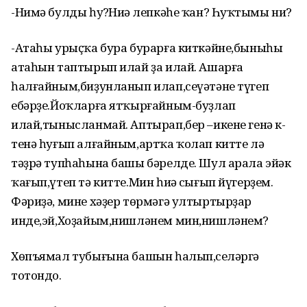
-Нимә булды һуң?Ниңә лепкәһе ҡан? Һуҡтыңмы ни?
-Атаһы урыҫҡа бура бурарға киткәйне,быныһы
атаһын таптырып илай ҙа илай. Ашарға
һалғайным,биҙунланып илап,сеүәтәне түгеп
ебәрҙе.Йоҡларға ятҡырғайным-буҙлап
илай,тынысланмай. Аптырап,бер –икене генә к-
тенә һуғып алғайным,артҡа ҡолап китте лә
тәҙрә тупһаһына башы бәрелде. Шул арала эйәк
ҡағып,үтеп тә китте.Мин һиңә сығып йүгерҙем.
Фәриҙә, мине хәҙер төрмәгә ултыртырҙар
инде,эй,Хоҙайым,нишләнем мин,нишләнем?
Хөпъямал тубығына башын һалып,сеңләргә
тотондо.