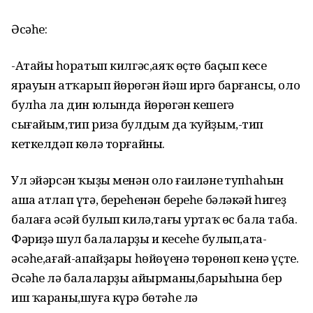
Әсәһе:
-Атайың һоратып килгәс,аяҡ өҫтө баҫып кесе
ярауын атҡарып йөрөгән йәш иргә барғансы, оло
булһа ла дин юлында йөрөгән кешегә
сығайым,тип риза булдым да ҡуйҙым,-тип
кеткелдәп көлә торғайны.
Ул эйәрсән ҡыҙы менән оло ғаиләнең тупһаһын
аша атлап үтә, береһенән береһе бәләкәй һигеҙ
балаға әсәй булып килә,тағы уртаҡ өс бала таба.
Фәриҙә шул балаларҙың иң кесеһе булып,ата-
әсәһе,ағай-апайҙары һөйөүенә төрөнөп кенә үҫте.
Әсәһе лә балаларҙы айырманы,барыһына бер
иш ҡараны,шуға күрә бөтәһе лә