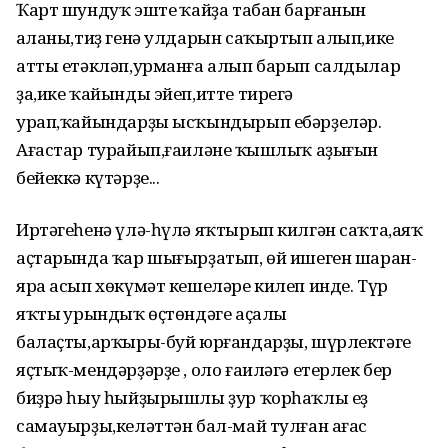
Ҡарт шундуҡ эштең ҡайҙа табан барғанын
аңланы,тиҙ генә улдарын саҡыртып алып,ике
атты етәкләп,урманға алып барып салдылар
ҙа,ике ҡайынды эйеп,итте тирегә
урап,ҡайындарҙы ысҡындырып ебәрҙеләр.
Ағастар турайып,ғаиләнең ҡышлыҡ аҙығын
бейеккә күтәрҙе...
Иртәгеһенә үлә-һүлә яҡтырып килгән саҡта,аяҡ
аҫтарында ҡар шығырҙатып, өй ишеген шаран-
яра асып хөкүмәт кешеләре килеп инде. Түр
яҡтың урындыҡ өҫтөндәге аҫалы
балаҫты,арҡыры-буй юрғандарҙы, шүрлектәге
яҫтыҡ-мендәрҙәрҙе , оло ғаиләгә етерлек бер
биҙрә һыу һыйҙырышлы ҙур ҡорһаҡлы еҙ
самауырҙы,келәттән бал-май тулған ағас