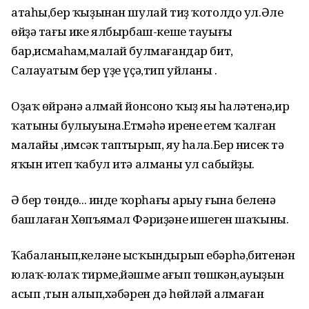
атаһы,бер ҡыҙынан шулай тиҙ ҡотолдо ул.Әле
өйҙә тағы ике ялбырбаш-кеше тауығы
бар,исмаһам,малай булмағандар бит,
Салауатым бер үҙе үҫә,тип уйланы .
Оҙаҡ өйрәнә алмай йонсоно ҡыҙ яңы һаләтенә,ир
ҡатыны булыуына.Етмәһә иренең етем ҡалған
малайы ,имсәк таптырып, яу һала.Бер нисек тә
яҡын итеп ҡабул итә алманы ул сабыйҙы.
Ә бер төндө... инде ҡорһағы арыу ғына беленә
башлаған Хөпъямал Фәриҙәнең ишеген шаҡыны.
Ҡабаланып,келәне ысҡындырып ебәрһә,битенән
юлаҡ-юлаҡ тирме,йәшме ағып төшкән,ауыҙын
асып ,тын алып,хәбәрен дә һөйләй алмаған