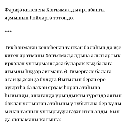
Фәриҙә килененә Хөпъямалдың артабанғы
яҙмышын һөйләргә тотондо.
***
Тик һөймәгән кешеһенән тапҡан балаһын да иҫе
китеп яратманы Хөпъямал,алдына алып артыҡ
иркәләп ултырманы,әсә булараҡ ҡыҙ балаға
яғымлы һүҙҙәр әйтмәне. Ә Тимерғәле балаға
атай ҙа,әсәй ҙә булды. Йығылып,берәй ере
ауыртһа,балаҡай ярҙам һорап атаһына
һыйынды, ашағанда урындыҡтың түрендә аяғын
бөкләп ултырған атаһының уң тубығына бер ҡулы
менән таянып ултырыуҙы ғәҙәт итеп алды. Был
да оҡшаманы ҡатынға: