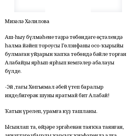
Миңзәлә Хәлилова
Аш-һыу бүлмәһенең тәҙрә төбөндәге өҫтәлендә
һалма йәйеп тороусы Гөлзифаның осо-ҡырыйы
булмаған уйҙарын ҡапҡа төбөндә бәйле торған
Алабайҙың ярһып-ярһып кемгәлер абалауы
бүлде.
-Эй ,тағы Хөпъямал әбей үтеп баралыр
инде,бигерәк шуны яратмай бит Алабай!
Ҡатын үрелеп, урамға күҙ ташланы.
Ысынлап та, өйҙәре эргәһенән таяҡҡа таянған,
әкиәттәге убырлы ҡарсыҡ ҡиәфәтендә алға