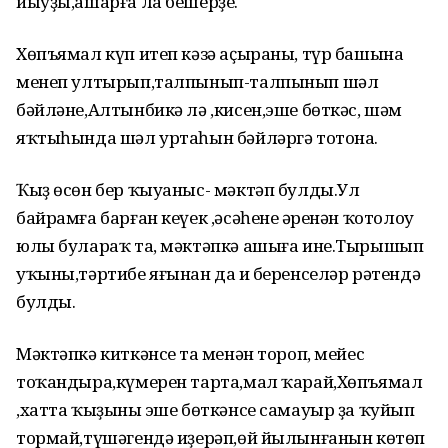
йыуҙы,ашарға ла бешерҙе.
Хөпъямал күп итеп кәзә аҫыраны, түр башына
менеп ултырып,талпынып-талпынып шәл
бәйләне,Алтынбикә лә ,кисен,эше бөткәс, шәм
яҡтыһында шәл уртаһын бәйләргә тотона.
Ҡыҙ өсөн бер ҡыуаныс- мәктәп булды.Ул
байрамға барған кеүек ,әсәһенең әренән ҡотолоу
юлы булараҡ та, мәктәпкә ашыға ине.Тырышып
уҡыны,тәртибе яғынан да иң беренселәр рәтендә
булды.
Мәктәпкә киткәнсе таң менән тороп, мейес
тоҡандыра,күмерен тарта,мал ҡарай,Хөпъямал
,хатта ҡыҙының эше бөткәнсе самауыр ҙа ҡуйып
тормай,түшәгендә иҙерәп,өй йылынғанын көтөп