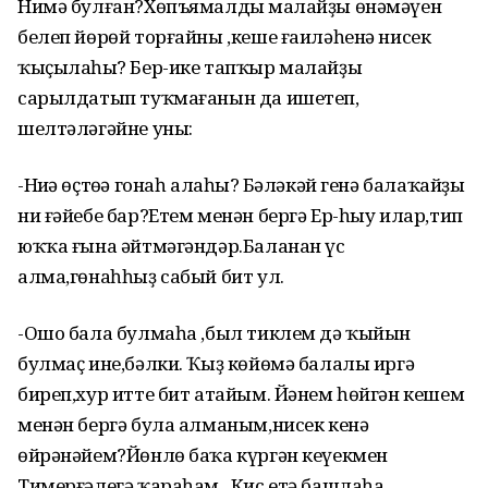
Нимә булған?Хөпъямалдың малайҙы өнәмәүен
белеп йөрөй торғайны ,кеше ғаиләһенә нисек
ҡыҫылаһың? Бер-ике тапҡыр малайҙы
сарылдатып туҡмағанын да ишетеп,
шелтәләгәйне уны:
-Ниңә өҫтөңә гонаһ алаһың? Бәләкәй генә балаҡайҙың
ни ғәйебе бар?Етем менән бергә Ер-һыу илар,тип
юҡҡа ғына әйтмәгәндәр.Баланан үс
алма,гөнаһһыҙ сабый бит ул.
-Ошо бала булмаһа ,был тиклем дә ҡыйын
булмаҫ ине,бәлки. Ҡыҙ көйөмә балалы иргә
биреп,хур итте бит атайым. Йәнем һөйгән кешем
менән бергә була алманым,нисек кенә
өйрәнәйем?Йөнлө баҡа күргән кеүекмен
Тимерғәлегә ҡараһам . Кис етә башлаһа,