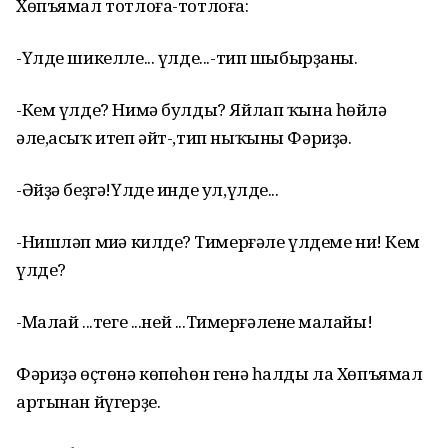
Хөпъямал тотлоға-тотлоға:
-Үлде шикелле... үлде...-тип шыбырҙаны.
-Кем үлде? Нимә булды? Яйлап ҡына һөйлә
әле,асыҡ итеп әйт-,тип ныҡыны Фәриҙә.
-Әйҙә беҙгә!Үлде инде ул,үлде...
-Нишләп миңә килдең? Тимерғәле үлдеме ни! Кем
үлде?
-Малай ...теге ...ней ...Тимерғәленең малайы!
Фәриҙә өҫтөнә көпөһөн генә һалды ла Хөпъямал
артынан йүгерҙе.