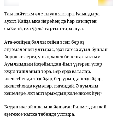
Тағы ҡайттым әле тыуған яҡтарға. Һағындыра
ауыл. Ҡайҙа ғына йөрөһәң дә һәр саҡ иҫтән
сыҡмай, гел үҙенә тартып тора шул.
Ата-әсәйҙең баллы сәйен эсеп, бер аҙ
әңгәмәләшеп ултырғас, ғәҙәттәгесә ауыл буйлап
йөрөп килергә, уның хәлен белергә сыҡтым.
Ауылымдың йөҙөйылдан-йыл үҙгәреп, улар
күҙгә ташланып тора. Бер ерҙә ваталар,
икенсеһендә төҙөйҙәр, бер урында ҡаҙыйҙар,
икенсеһендә күмәләр, тигәндәй. Ә ауылым
кешеләре, яҡташтарымдың хәле нисек һуң?
Беҙҙән ике өй аша ғына йәшәгән Ғилметдин ағай
ғәҙәтенсә ҡапҡа төбөндә ултыра.