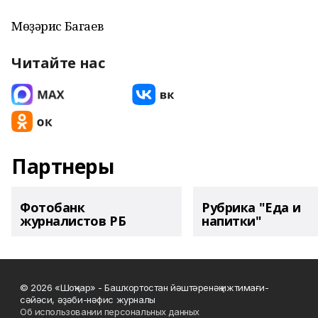
Мөҙәрис Багаев
Читайте нас
Партнеры
Фотобанк
Рубрика "Еда и
журналистов РБ
напитки"
© 2026 «Шоңҡар» - Башҡортостан йәштәренәң ижтимағи-
сәйәси, әҙәби-нәфис журналы
Об использовании персональных данных