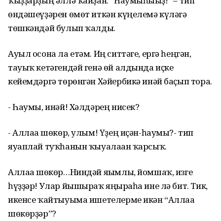
ҡыҙҙарҙың әллә ҡайҙан: ”Һаумыһығыҙ!” – тип
өндәшеүҙәрен өмөт иткән күңелемә күләгә
төшкәндәй булып ҡалды.
Ауыл осона ла етәм. Иң ситтәге, ергә һеңгән,
тауыҡ кетәгендәй генә өй алдында иҫке
кейемдәргә төрөнгән Хәйербикә инәй баҫып тора.
- Һаумы, инәй! Хәлдәрең нисек?
- Аллаға шөкөр, улым! Үҙең иҫән-һаумы?- тип
яуаплай туҡһанын ҡыуалаған ҡарсыҡ.
Аллаға шөкөр…Ниндәй яғымлы, йомшаҡ, изге
һүҙҙәр! Улар йышыраҡ яңғыраһа ине лә бит. Тик,
икенсе ҡайтыуыма ишетелерме икән “Аллаға
шөкөрҙәр”?