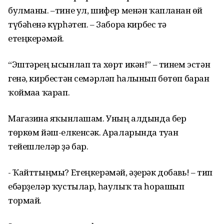
булманы. –тине ул, шифер менән ҡапланған өй
түбәһенә күрһәтеп. – Заборға кирбес тә
етеңкерәмәй.
“Эштәрең ысынлап та хөрт икән!” – тинем эстән
генә, кирбестән семәрләп һалынып бөтөп барған
ҡоймаға ҡарап.
Магазинға яҡынлашам. Уның алдында бер
төркөм йәш-елкенсәк. Араларында туған
тейешлеләр ҙә бар.
- Ҡайттыңмы? Етеңкерәмәй, әҙерәк добавь! – тип
ебәрҙеләр ҡустылар, һаулыҡ та һорашып
тормай.