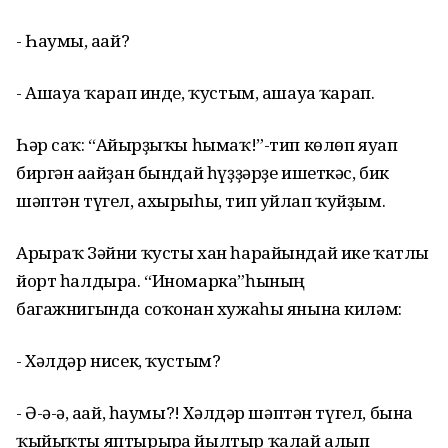
- Һаумы, ағай?
- Ашауға ҡарап инде, ҡустым, ашауға ҡарап.
Һәр саҡ: “Айғырҙыҡы һымаҡ!”-тип көлөп яуап
биргән ағайҙан бындай һүҙҙәрҙе ишеткәс, бик
шәптән түгел, ахырыһы, тип уйлап ҡуйҙым.
Арыраҡ Зәйни ҡусты хан һарайындай ике ҡатлы
йорт һалдыра. “Иномарка”һының
багажнигында соҡонған хужаһы янына киләм:
- Хәлдәр нисек, ҡустым?
- Ә-ә-ә, ағай, һаумы?! Хәлдәр шәптән түгел, бына
ҡыйыҡты яптырырға йылтыр ҡалай алып