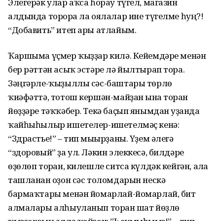
Элегерәк улар аҡса һорау түгел, магазин
алдында торорға ла оялалар ине түгелме һуң?!
“Добавить” итеп ары атлайым.
Ҡаршыма үҫмер ҡыҙҙар килә. Кейемдәре менән
бер рәттән асыҡ эстәре лә йылтырап тора.
Зәңгәрле-ҡыҙыллы сәс-баштары төрлө
ҡиәфәттә, тотош кершән-майҙан ғына торған
йөҙҙәре тәҡҡәбер. Текә баҫып янымдан уҙғанда
ҡайһыһылыр ишетелер-ишетелмәҫ кенә:
“Здрастье!” – тип мығырҙаны. Үҙем әлегә
“здоровый” ҙа ул. Ләкин элеккесә, билдәре
өҙөлөп торған, килешле ситса күлдәк кейгән, алға
ташланған оҙон сәс толомдарын нескә
бармаҡтары менән йомарлай-йомарлай, бит
алмалары алһыуланып торған шат йөҙлө