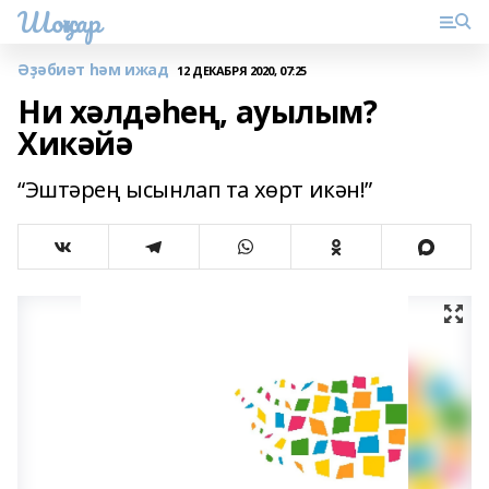
Шоңҡар
Әҙәбиәт һәм ижад
12 ДЕКАБРЯ 2020, 07:25
Ни хәлдәһең, ауылым?
Хикәйә
“Эштәрең ысынлап та хөрт икән!”