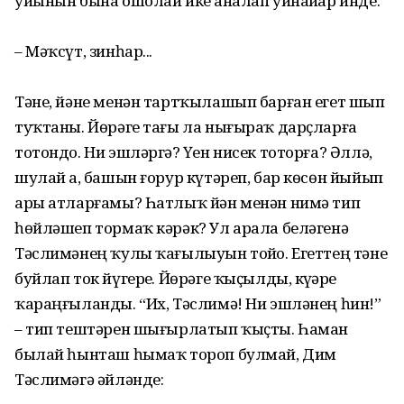
уйынын бына ошолай ике аҙналап уйнайҙар инде.
– Мәҡсүт, зинһар...
Тәне, йәне менән тартҡылашып барған егет шып
туҡтаны. Йөрәге тағы ла нығыраҡ дарҫларға
тотондо. Ни эшләргә? Үҙен нисек тоторға? Әллә,
шулай ҙа, башын ғорур күтәреп, бар көсөн йыйып
ары атларғамы? Һатлыҡ йән менән нимә тип
һөйләшеп тормаҡ кәрәк? Ул арала беләгенә
Тәслимәнең ҡулы ҡағылыуын тойҙо. Егеттең тәне
буйлап ток йүгерҙе. Йөрәге ҡыҫылды, күҙҙәре
ҡараңғыланды. “Их, Тәслимә! Ни эшләнең һин!”
– тип тештәрен шығырлатып ҡыҫты. Һаман
былай һынташ һымаҡ тороп булмай, Дим
Тәслимәгә әйләнде: