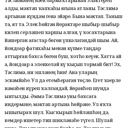
Тәслимәнең нәҙек бармаҡтарынан эләктереп
алды, мәктәп ҡапҡаһы яғына атланы. Тәслимә
артынан күндәм генә эйәрҙе. Бына мәктәп. Таныш
та, ят та. Элек һөйгән йөрәктәрҙе шыбыр-шыбыр
килеп серләшеп ҡаршы алған, үҙ ҡосаҡтарына
йәшергән ағастар бөгөн үпкәләгәндәй шым. Ай,
йондоҙҙар фатихаһы менән күпме таңдар
аттырған баҡса бөгөн буш, ҡотһоҙ кеүек. Хатта ай
ҙа, йондоҙҙар ҙа элеккеләй күҙ ҡыҫып тормай бит! Эх,
Тәслимә, ни эшләнең һин! Ана уларҙың
эскәмйәһе. Ул да етемһерәгән төҫлө. Егет ҡәҙерле
нәмәһен күреп ҡалғандай, йөрәкһеп шунда
ынтылды. Әммә Тәслимә уны баҡсаға
индермәне, мәктәп артына һөйрәне. Ул яҡта
ышығыраҡ шул. Ҡысҡырып һөйләшһәң дә,
кемдер ишетер тип шикләнәһе түгел. Шулай