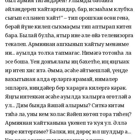
был армия тигәндәрен! Улымды бабайға
әйләндереп ҡайтарғандар, бар, исмаһам клубҡа
сығып елләнеп ҡайт!” – тип орошҡан өсөн генә,
берәй йүне килеп сыҡмаҫмы тип аптырап китеп
бара. Былай булһа, ятыр ине әле өйҙә телевизорға
текәлеп. Армиянан ашҡынып ҡайтыу менәнме
ни... ауылда толҡа тапмағас. Нимәгә тотонһа ла
эсе боша. Үҙен донъялағы иң бәхетһеҙ, иң яңғыҙаҡ
ир итеп хис итә. Әммә, әсәһе әйтмешләй, үҙеңде
ваҡытынан алда ерләргә ярамай, нимәлер
эшләргә, ниндәйҙер бер ҡарарға килергә кәрәк.
Яңғыҙ интеккән әсәһе ауылда ҡалырға өгөтләй ҙә
ул... Дим бында йәшәй алырмы? Ситкә китәм
тиһә лә, уны кем ҡолас йәйеп көтөп тора тиһең?
Армиянан ҡайтҡанына үкенеп тә ҡуя ул. Әллә
кире китергәме? Бәлки, иң дөрөҫ юл шулдыр ҙа...