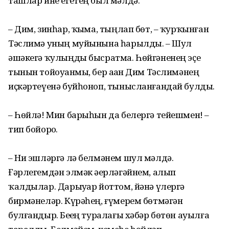
ташлар ине егетең был мәлдә.
– Дим, зинһар, ҡыҙма, тыңлап бөт, – ҡурҡынған
Тәслимә уның муйынына һарылды. – Шул
әшәкегә ҡулыңды бысратма. Һөйгәненең эҫе
тынын тойоуҙанмы, бер аҙҙан Дим Тәслимәнең
иҫкәртеүенә буйһоноп, тынысланғандай булды.
– Һөйлә! Мин барыһын да белергә тейешмен! –
тип бойорҙо.
– Ни эшләргә лә белмәнем шул мәлдә.
Ғәрлегемдән элмәк әҙерләгәйнем, алып
ҡалдылар. Дарыуҙар йоттом, йәнә үлергә
бирмәнеләр. Күрәһең, ғүмерем бөтмәгән
булғандыр. Беҙҙең туралағы хәбәр бөтөн ауылға