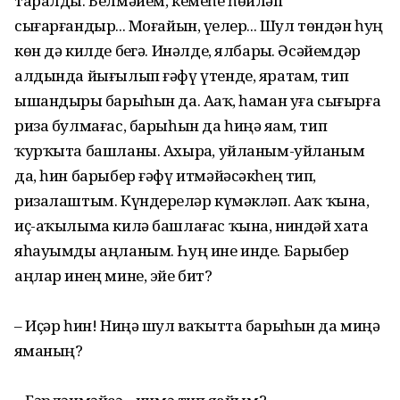
таралды. Белмәйем, кемеһе һөйләп
сығарғандыр... Моғайын, үҙелер... Шул төндән һуң
көн дә килде беҙгә. Инәлде, ялбарҙы. Әсәйемдәр
алдында йығылып ғәфү үтенде, яратам, тип
ышандырҙы барыһын да. Аҙаҡ, һаман уға сығырға
риза булмағас, барыһын да һиңә яҙам, тип
ҡурҡыта башланы. Ахырҙа, уйланым-уйланым
да, һин барыбер ғәфү итмәйәсәкһең тип,
ризалаштым. Күндерҙеләр күмәкләп. Аҙаҡ ҡына,
иҫ-аҡылыма килә башлағас ҡына, ниндәй хата
яһауымды аңланым. Һуң ине инде. Барыбер
аңлар инең мине, эйе бит?
– Иҫәр һин! Ниңә шул ваҡытта барыһын да миңә
яҙманың?