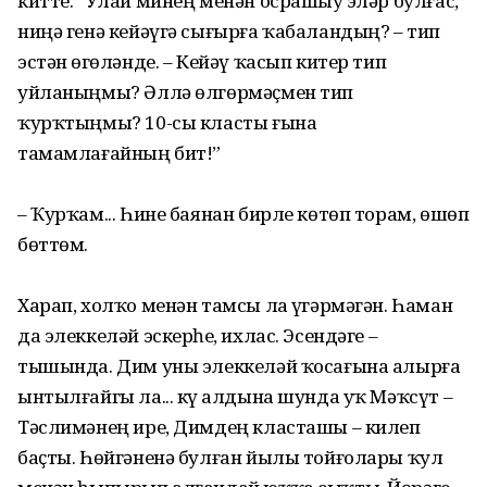
китте. “Улай минең менән осрашыу эҙләр булғас,
ниңә генә кейәүгә сығырға ҡабаландың? – тип
эстән өҙгөләнде. – Кейәү ҡасып китер тип
уйланыңмы? Әллә өлгөрмәҫмен тип
ҡурҡтыңмы? 10-сы класты ғына
тамамлағайның бит!”
– Ҡурҡам... Һине баянан бирле көтөп торам, өшөп
бөттөм.
Харап, холҡо менән тамсы ла үҙгәрмәгән. Һаман
да элеккеләй эскерһеҙ, ихлас. Эсендәге –
тышында. Дим уны элеккеләй ҡосағына алырға
ынтылғайгы ла... күҙ алдына шунда уҡ Мәҡсүт –
Тәслимәнең ире, Димдең класташы – килеп
баҫты. Һөйгәненә булған йылы тойғолары ҡул