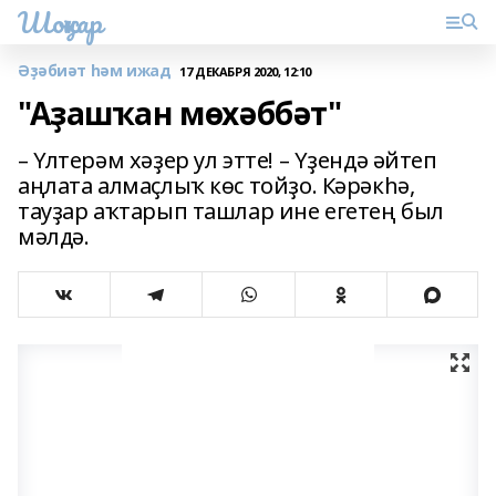
Шоңҡар
Әҙәбиәт һәм ижад
17 ДЕКАБРЯ 2020, 12:10
"Аҙашҡан мөхәббәт"
– Үлтерәм хәҙер ул этте! – Үҙендә әйтеп
аңлата алмаҫлыҡ көс тойҙо. Кәрәкһә,
тауҙар аҡтарып ташлар ине егетең был
мәлдә.