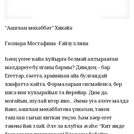
"Аҙашҡан мөхәббәт" Хикәйә
Гөлнара Мостафина -Ғәйзуллина
Һеҙҙең үҙегеҙҙе ҡайҙа ҡуйырға белмәй аптыранған
мәлдәрегеҙ булғаны бармы? Димдең – бар.
Егеттәр, ғәҙәттә, армиянан айҙа булғандай
ҡиәфәттә ҡайта. Формаларын сисмәйенсә, бер
нисә көн ҡуҡырайып та йөрөйҙәр. Дим дә,
моғайын, шулай итер ине... Әммә уға әлеге мәлдә
йәне, аҙашҡан мөхәббәтенә үпкәләп, тәнен
ташлап сығып киткән төҫлө. Һәм хәҙер егет
тәненә йән эҙләй. Әле лә клубҡа әсәһе: “Кит инде