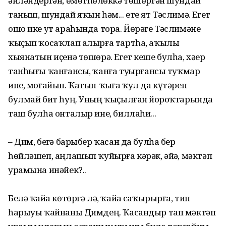
әйләндергән, өмөтһөҙлөккә төшөргән шундай
таныш, шундай яҡын һәм... ете ят Тәслимә. Егет
ошо ике ут араһында тора. Йөрәге Тәслимәне
ҡыҫып ҡосаҡлап алырға тартһа, аҡылы
хыянатын иҫенә төшөрә. Егет кеше булһа, хәҙер
танһығы ҡанғансы, ҡанға туҙҙырғансы туҡмар
ине, моғайын. Ҡатын-ҡыҙға ҡул да күтәреп
булмай бит һуң. Уның ҡыҫылған йоҙроҡтарында
таш булһа онталыр ине, биллаһи...
– Дим, беҙгә барыбер ҡасан да булһа бер
һөйләшеп, аңлашып ҡуйырға кәрәк, әйҙә, мәктәп
урамына инәйек?..
Белә ҡайҙа көтөргә лә, ҡайҙа саҡырырға, тип
һарыуы ҡайнаны Димдең. Ҡасандыр тап мәктәп