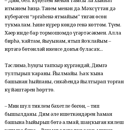
– Дим, бел: күңелем менән тамсы ла хыянат
итмәнем һиңә. Тәнем менән дә. Мәҡсүттән дә
күберәген “эргәһенә ятмайым” тигән өсөн
туҡмалам. Һине күрер көндө генә көттөм. Түҙҙем.
Хәҙер инде бар тормошомдо үҙгәртәсәкмен. Алла
бирһә, ҡайтам, йыуынам, ятып йоҡлайым –
иртәгә бөтөнләй икенсе донъя буласаҡ...
Тәслимә, һуңғы тапҡыр күргәндәй, Димгә
тултырып ҡараны. Йылмайҙы. Һаҡ ҡына
башынан һыйпаны, сикәһендә йылтырап торған
күҙ йәштәрен һөрттө.
– Мин шул тиклем бәхетле бөгөн, – тип
бышылданы. Дим әле ишеткәндәрен һаман
башына һыйҙырып бөтә алмай, шаңҡыған килеш