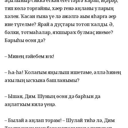
аҫылыныр сиккә еткән егеттәргә ҡарап, иҫәрҙәр,
тип көлә торғайны, хәҙер генә аңланы уларҙың
хәлен. Ҡасан ғына үҙе лә әжәлгә аҙым яһарға әҙер
ине түгелме? Ярай ҙа дуҫтары тотоп ҡалды. Ә,
бәлки, тотмаһалар, яҡшыраҡ булмаҫ инеме?
Барыһы өсөн дә?
– Минең ғәйебем юҡ!
– Һа-һа! Ҡолағым яңылыш ишетәме, әллә һинең
аҡылың ысҡына башланымы?
– Ышан, Дим. Шуның өсөн дә барһын да
аңлатҡым килә үҙеңә.
– Былай ҙа аңлап торам! – Шулай тиһә лә, Дим