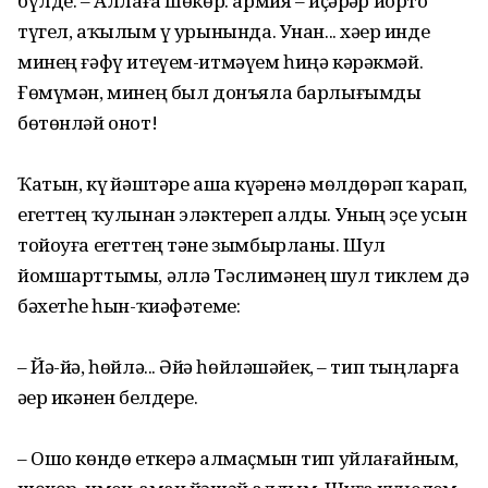
бүлде. – Аллаға шөкөр: армия – иҫәрҙәр йорто
түгел, аҡылым үҙ урынында. Унан... хәҙер инде
минең ғәфү итеүем-итмәүем һиңә кәрәкмәй.
Ғөмүмән, минең был донъяла барлығымды
бөтөнләй онот!
Ҡатын, күҙ йәштәре аша күҙҙәренә мөлдөрәп ҡарап,
егеттең ҡулынан эләктереп алды. Уның эҫе усын
тойоуға егеттең тәне зымбырланы. Шул
йомшарттымы, әллә Тәслимәнең шул тиклем дә
бәхетһеҙ һын-ҡиәфәтеме:
– Йә-йә, һөйлә... Әйҙә һөйләшәйек, – тип тыңларға
әҙер икәнен белдерҙе.
– Ошо көндө еткерә алмаҫмын тип уйлағайным,