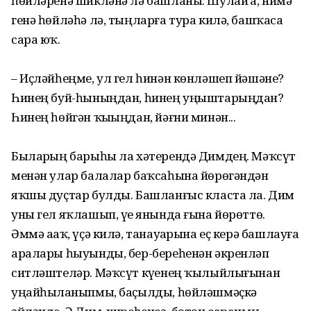
һөйләренә шикләнә лә башланы. Шулай ҙа, нимә
генә һөйләһә лә, тыңларға тура килә, башҡаса
сара юҡ.
– Иҫләйһеңме, ул гел һинән көнләшеп йәшәне?
Һинең буй-һыныңдан, һинең уңыштарыңдан?
Һинең һөйгән ҡыҙыңдан, йәғни минән...
Быларҙың барыһы ла хәтерендә Димдең. Мәҡсүт
менән улар балалар баҡсаһына йөрөгәндән
яҡшы дуҫтар булды. Башланғыс класта ла. Дим
уны гел яҡлашып, үҙе янында ғына йөрөттө.
Әммә аҙаҡ, үҫә килә, танауҙарына еҫ керә башлауға
аралары һыуынды, бер-береһенән әкренләп
ситләштеләр. Мәҡсүт күҙенең ҡылыйлығынан
уңайһыҙланыпмы, баҫылды, һөйләшмәҫкә