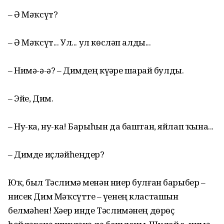
– Ә Мәҡсүт?
– Ә Мәҡсүт... Ул... ул көсләп алды...
– Нимә-ә-ә? – Димдең күҙҙәре шарҙай булды.
– Эйе, Дим.
– Ну-ка, ну-ка! Барыһын да баштан, яйлап ҡына...
– Димде иҫләйһеңдер?
Юҡ, был Тәслимә менән ниҙер булған барыбер –
нисек Дим Мәҡсүтте – үҙенең класташын
белмәһен! Хәҙер инде Тәслимәнең дөрөҫ