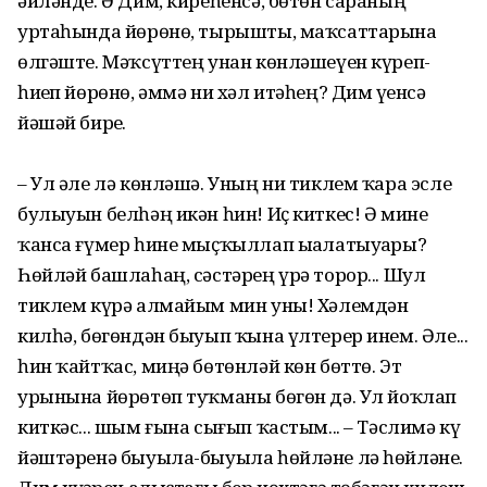
әйләнде. Ә Дим, киреһенсә, бөтөн сараның
уртаһында йөрөнө, тырышты, маҡсаттарына
өлгәште. Мәҡсүттең унан көнләшеүен күреп-
һиҙеп йөрөнө, әммә ни хәл итәһең? Дим үҙенсә
йәшәй бирҙе.
– Ул әле лә көнләшә. Уның ни тиклем ҡара эсле
булыуын белһәң икән һин! Иҫ киткес! Ә мине
ҡанса ғүмер һине мыҫҡыллап ыҙалатыуҙары?
Һөйләй башлаһаң, сәстәрең үрә торор... Шул
тиклем күрә алмайым мин уны! Хәлемдән
килһә, бөгөндән быуып ҡына үлтерер инем. Әле...
һин ҡайтҡас, миңә бөтөнләй көн бөттө. Эт
урынына йөрөтөп туҡманы бөгөн дә. Ул йоҡлап
киткәс... шым ғына сығып ҡастым... – Тәслимә күҙ
йәштәренә быуыла-быуыла һөйләне лә һөйләне.