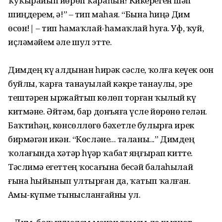
ҡуҡырайып йөрөп ҡараһын! Кикереген шәп
шиңдерҙем, ә!” – тип маһая. “Бына һиңә Дим
өсөн!| – тип һамаҡлай-һамаҡлай һуға. Уф, ҡуй,
иҫләмәйем әле шул этте.
Димдең күҙ алдынан һирәк сәсле, ҡолға кеүек оҙон
буйлы, ҡарға танауылай кәкре танаулы, эре
тештәрен ыржайтып көлөп торған ҡылый күҙ
китмәне. Әйтәм, бар донъяға үсле йөрөнө гелән.
Баҡтиһәң, көнсөллөгө бәхетле булырға ирек
бирмәгән икән. “Көсләне... таланы...” Димдең
ҡолағында хәтәр һүҙҙәр ҡабат яңғырап китте.
Тәслимә егеттең ҡосағына бесәй балаһылай
ғына һыйынып ултырған да, ҡатып ҡалған.
Аҙмы-күпме тынысланғайны ул.