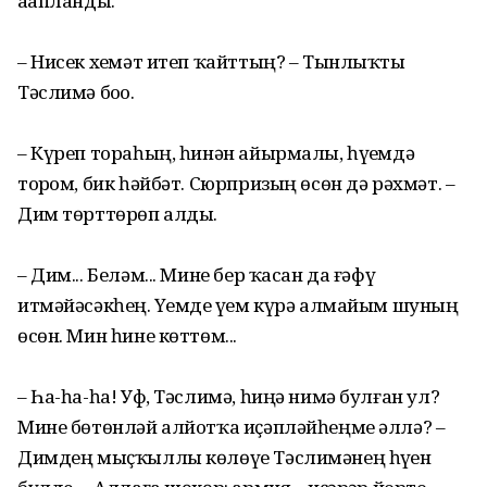
аҙапланды.
– Нисек хеҙмәт итеп ҡайттың? – Тынлыҡты
Тәслимә боҙҙо.
– Күреп тораһың, һинән айырмалы, һүҙемдә
торҙом, бик һәйбәт. Сюрпризың өсөн дә рәхмәт. –
Дим төрттөрөп алды.
– Дим... Беләм... Мине бер ҡасан да ғәфү
итмәйәсәкһең. Үҙемде үҙем күрә алмайым шуның
өсөн. Мин һине көттөм...
– Һа-һа-һа! Уф, Тәслимә, һиңә нимә булған ул?
Мине бөтөнләй алйотҡа иҫәпләйһеңме әллә? –
Димдең мыҫҡыллы көлөүе Тәслимәнең һүҙен