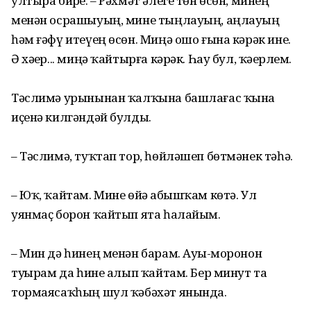
ултыра бирҙе. – Рәхмәт әлеге төн өсөн, минең
менән осрашыуың, мине тыңлауың, аңлауың
һәм ғәфү итеүең өсөн. Миңә ошо ғына кәрәк ине.
Ә хәҙер... миңә ҡайтырға кәрәк. Һау бул, ҡәҙерлем.
Тәслимә урынынан ҡалҡына башлағас ҡына
иҫенә килгәндәй булды.
– Тәслимә, туҡтап тор, һөйләшеп бөтмәнек тәһә.
– Юҡ, ҡайтам. Мине өйҙә абышҡам көтә. Ул
уянмаҫ борон ҡайтып ята һалайым.
– Мин дә һинең менән барам. Ауыҙ-моронон
туҙҙырам да һине алып ҡайтам. Бер минут та
тормаясаҡһың шул ҡәбәхәт янында.