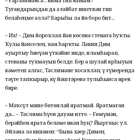
– Ғәрләнмәйсә... нимә тип яҙайым?
Туғандарыңдан да әҙ ғәйбәт ишеткән тип
беләһеңме әллә? Барыһы ла йөҙ борҙо бит...
– Их! – Дим йоҙроҡлап йән көсөнә стенаға һуҡты.
Ҡулы йәнселеп, ҡан һарҡты. Ләкин Дим
ауыртыу һиҙеүҙән үткәйне инде, иламһырап,
стенаны туҡмауын белде. Бер аҙ шулай ярһыуын
кәметеп алғас, Тәслимәне ҡосаҡлап, үҙ ғүмерендә
тәүге тапҡырҙыр, күҙ йәштәренә тулыһынса ирек
бирҙе.
– Мәҡсүт мине бөтөнләй яратмай. Яратмаған
да... – Тәслимә һүҙен дауам итте. – Ғөмүмән,
берәйһен ярата беләме икән һуң? Йыртҡыс ул.
Әйләнә лә кинәнеп: “Бына хәҙер Димең