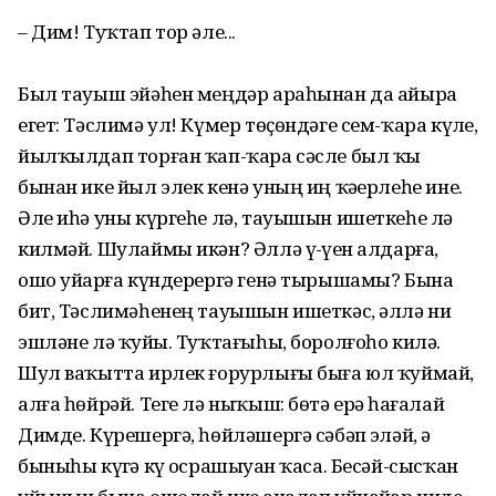
– Дим! Туҡтап тор әле...
Был тауыш эйәһен меңдәр араһынан да айыра
егет: Тәслимә ул! Күмер төҫөндәге сем-ҡара күҙле,
йылҡылдап торған ҡап-ҡара сәсле был ҡыҙ
бынан ике йыл элек кенә уның иң ҡәҙерлеһе ине.
Әле иһә уны күргеһе лә, тауышын ишеткеһе лә
килмәй. Шулаймы икән? Әллә үҙ-үҙен алдарға,
ошо уйҙарға күндерергә генә тырышамы? Бына
бит, Тәслимәһенең тауышын ишеткәс, әллә ни
эшләне лә ҡуйҙы. Туҡтағыһы, боролғоһо килә.
Шул ваҡытта ирлек ғорурлығы быға юл ҡуймай,
алға һөйрәй. Теге лә ныҡыш: бөтә ерҙә һағалай
Димде. Күрешергә, һөйләшергә сәбәп эҙләй, ә
быныһы күҙгә күҙ осрашыуҙан ҡаса. Бесәй-сысҡан