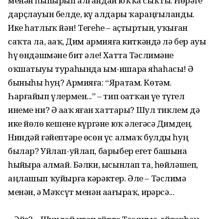
менән һыпырып алғандай юҡҡа сыҡты. Йөрәге
дарҫлауын белде, күҙ алдары ҡараңғыланды.
Ике һатлыҡ йән! Тегеһе – аҫтыртын, уҡыған
саҡта ла, аҙаҡ, Дим армияға киткәндә лә бер ауыҙ
һүҙ өндәшмәне бит әле! Хатта Тәслимәне
оҡшатыуы тураһында ым-ишара яһаһасы! Ә
быныһы һуң? Армияға: “Яратам. Көтәм.
Һарғайып үлермен...” – тип оҙатҡан үҙе түгел
инеме ни? Ә аҙаҡ яҙған хаттары? Шул тиклем дә
ике йөҙлө кешене күргәне юҡ әлегәсә Димдең.
Ниндәй ғәйептәре өсөн үс алмаҡ булды һуң
былар? Уйлап-уйлап, барыбер егет башына
һыйҙыра алмай. Бәлки, ысынлап та, һөйләшеп,
аңлашып ҡуйырға кәрәктер. Әле – Тәслимә
менән, ә Мәҡсүт менән аҙағыраҡ, ирҙәрсә...