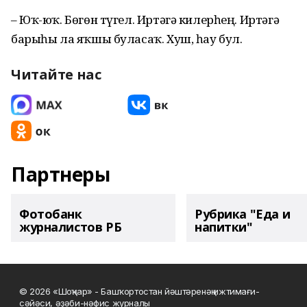
– Юҡ-юҡ. Бөгөн түгел. Иртәгә килерһең. Иртәгә
барыһы ла яҡшы буласаҡ. Хуш, һау бул.
Читайте нас
Партнеры
Фотобанк
Рубрика "Еда и
журналистов РБ
напитки"
© 2026 «Шоңҡар» - Башҡортостан йәштәренәң ижтимағи-
сәйәси, әҙәби-нәфис журналы