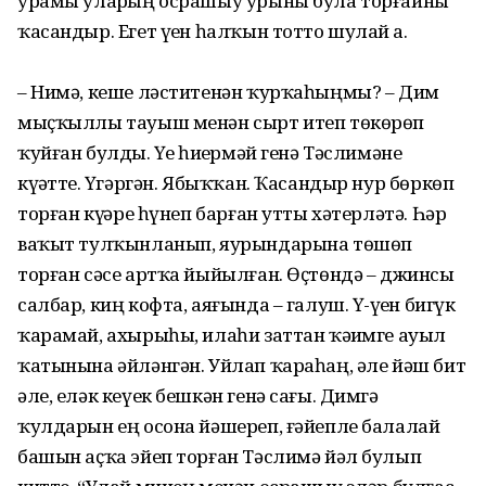
урамы уларҙың осрашыу урыны була торғайны
ҡасандыр. Егет үҙен һалҡын тотто шулай ҙа.
– Нимә, кеше ләститенән ҡурҡаһыңмы? – Дим
мыҫҡыллы тауыш менән сырт итеп төкөрөп
ҡуйған булды. Үҙе һиҙҙермәй генә Тәслимәне
күҙәтте. Үҙгәргән. Ябыҡҡан. Ҡасандыр нур бөркөп
торған күҙҙәре һүнеп барған утты хәтерләтә. Һәр
ваҡыт тулҡынланып, яурындарына төшөп
торған сәсе артҡа йыйылған. Өҫтөндә – джинсы
салбар, киң кофта, аяғында – галуш. Үҙ-үҙен бигүк
ҡарамай, ахырыһы, илаһи заттан ҡәҙимге ауыл
ҡатынына әйләнгән. Уйлап ҡараһаң, әле йәш бит
әле, еләк кеүек бешкән генә сағы. Димгә
ҡулдарын ең осона йәшереп, ғәйепле балалай
башын аҫҡа эйеп торған Тәслимә йәл булып