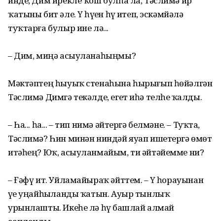
инде, Дим ирекле ҡош булһа ла, Тәслимә ир
ҡатыны бит әле. Үҙ һүҙен һүҙ итеп, эскәмйәлә
туҡтарға булыр ине лә...
– Дим, миңә асыуланаһыңмы?
Мәктәптең һыуыҡ стенаһына һырығып һөйәлгән
Тәслимә Димгә текәлде, егет иһә телһеҙ ҡалды.
– Һа... һа... – тип нимә әйтергә белмәне. – Туҡта,
Тәслимә? Һин минән ниндәй яуап ишетергә өмөт
итәһең? Юҡ, асыуланмайым, ти әйтәйемме ни?
– Ғәфү ит. Уйламайыраҡ әйттем. – Үҙ һорауынан
үҙе уңайһыҙланды ҡатын. Ауыр тынлыҡ
урынлашты. Икеһе лә һүҙ башлай алмай