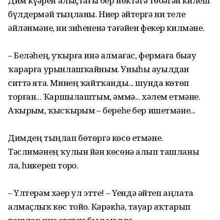
Дим күҙҙәрен алыҫтағы бер нөктәгә төбәгән килеш
бүлдермәй тыңланы. Ниҙер әйтергә ни теле
әйләнмәне, ни зиһененә тәғәйен фекер килмәне.
– Беләһең, уҡырға инә алмағас, фермаға быҙау
ҡарарға урынлашҡайным. Уныһы ауылдан
ситтә ята. Минең ҡайтҡанды... шунда көтөп
торған... Ҡаршылаштым, әммә... хәлем етмәне.
Аҡырҙым, ҡысҡырҙым – береһе бер ишетмәне...
Димдең тыңлап бөтөргә көсө етмәне.
Тәслимәнең ҡулын йән көсөнә алып ташланы
ла, һикереп торҙо.
– Үлтерәм хәҙер ул этте! – Үҙендә әйтеп аңлата
алмаҫлыҡ көс тойҙо. Кәрәкһә, тауҙар аҡтарып