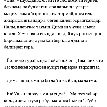
– Әйҙә? – Шундай итеп әйтте Тәслимә, әйтерһең,
бер нәмә лә булмаған, араларында уларҙы
мәңгелеккә айырған кәртә тормай, кисә генә
айырылышҡандар ҙа, бөгөн килеп осрашҡандар.
Наҙлы, илерткес тауыш. Димдең үҙ-үҙенә асыуы
килде. Хеҙмәт ваҡытында ниндәй ауырлыҡтарға
бирешмәгәнде, аумаҡай бер ҡыҙ алдында
бәлйерәп тора.
– Йә, нимә тураһында һөйләшәбеҙ? – Дим нисек тә
Тәслимәнең күңелен ауырттырырға тырышты.
– Дим, зинһар, миңә былай ҙа ҡыйын, ыҙалатма.
– Һа! Уның ҡарауы миңә еңел!.. – Мәҡсүт зәһәр
көлә, ә эстән ғүмерҙә булмағанса һыҡтай. Гүйә,