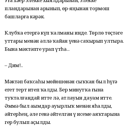
Уға хәҙер элекке хыялдарынан, элекке
пландарынан арынып, өр-яңынан тормош
башларға кәрәк.
Клубҡа етергә күп ҡалманы инде. Төрлө төҫтәге
уттары менән әллә ҡайҙан үҙенә саҡырып ултыра.
Бына мәктәпте урап үтһә...
– Дим!..
Мәктәп баҡсаһы мөйөшөнән сыҡҡан был һүҙгә
егет терт итеп ҡалды. Бер минутҡа ғына
туҡталғандай итте лә, атлауын дауам итте.
Әммә был аҙымдар ауырлыҡ менән яһалды,
әйтерһең, әле генә әйтелгән үҙ исеме аяҡтарына
гер булып аҫылды.