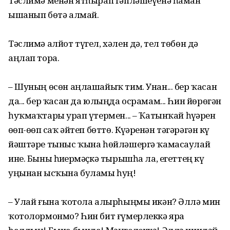
Тәслимә менән ятһырап гәпләшеүенә һаман
ышанып бөтә алмай.
Тәслимә алйот түгел, хәлен дә, тел төбөн дә
аңлап тора.
– Шуның өсөн аңлашайыҡ тим. Унан... бер ҡасан
да... бер ҡасан да юлыңда осрамам... Һин йөрөгән
һуҡмаҡтарҙы урап үтермен... – Ҡатынҡай һүҙҙәрен
өҙөп-өҙөп саҡ әйтеп бөттө. Күҙҙәренән тәгәрәгән күҙ
йәштәре тыныс ҡына һөйләшергә ҡамасаулай
ине. Быны һиҙҙермәҫкә тырышһа ла, егеттең күҙ
уңынан ысҡына буламы һуң!
– Улай ғына ҡотола алырһыңмы икән? Әллә мин
ҡотолормонмо? Һин бит ғүмерлеккә яра