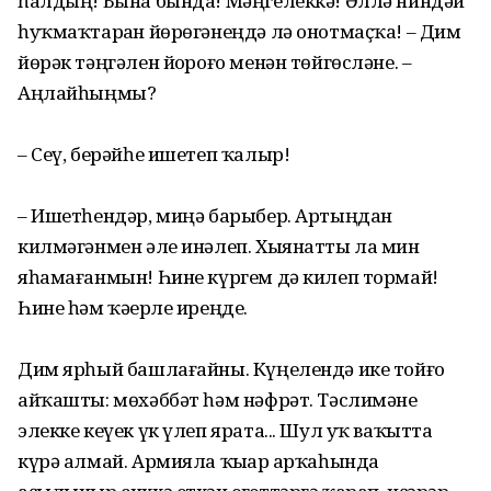
һалдың! Бына бында! Мәңгелеккә! Әллә ниндәй
һуҡмаҡтарҙан йөрөгәнеңдә лә онотмаҫҡа! – Дим
йөрәк тәңгәлен йоҙроғо менән төйгөсләне. –
Аңлайһыңмы?
– Сеү, берәйһе ишетеп ҡалыр!
– Ишетһендәр, миңә барыбер. Артыңдан
килмәгәнмен әле инәлеп. Хыянатты ла мин
яһамағанмын! Һине күргем дә килеп тормай!
Һине һәм ҡәҙерле иреңде.
Дим ярһый башлағайны. Күңелендә ике тойғо
айҡашты: мөхәббәт һәм нәфрәт. Тәслимәне
элекке кеүек үк үлеп ярата... Шул уҡ ваҡытта
күрә алмай. Армияла ҡыҙҙар арҡаһында