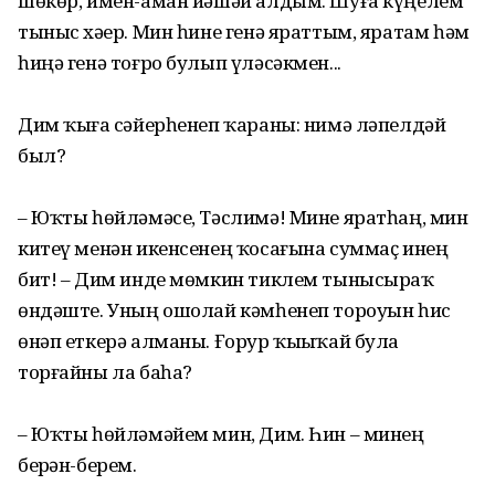
шөкөр, имен-аман йәшәй алдым. Шуға күңелем
тыныс хәҙер. Мин һине генә яраттым, яратам һәм
һиңә генә тоғро булып үләсәкмен...
Дим ҡыҙға сәйерһенеп ҡараны: нимә ләпелдәй
был?
– Юҡты һөйләмәсе, Тәслимә! Мине яратһаң, мин
китеү менән икенсенең ҡосағына суммаҫ инең
бит! – Дим инде мөмкин тиклем тынысыраҡ
өндәште. Уның ошолай кәмһенеп тороуын һис
өнәп еткерә алманы. Ғорур ҡыҙыҡай була
торғайны ла баһа?
– Юҡты һөйләмәйем мин, Дим. Һин – минең
берҙән-берем.