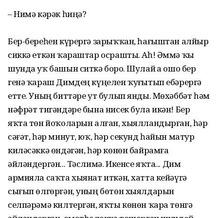
– Нимә кәрәк һиңә?
Бер-береһен күрергә зарыҡҡан, һағыштан алйыр
сиккә еткән ҡараштар осрашты. Аһ! Әммә ҡыҙ
шунда уҡ башын ситкә борҙо. Шулай ҙа ошо бер
генә ҡараш Димдең күңелен ҡуҙғытып ебәрергә
етте. Уның биттәре ут булып янды. Мөхәббәт һәм
нәфрәт тигәндәре бына нисек була икән! Бер
яҡта төн йоҡоларын алған, хыялландырған, һәр
сәғәт, һәр минут, юҡ, һәр секунд һайын матур
киләсәккә өндәгән, һәр көнөн байрамға
әйләндергән... Тәслимә. Икенсе яҡта... Дим
армияла саҡта хыянат иткән, хатта кейәүгә
сығып өлгөргән, уның бөтөн хыялдарын
селпәрәмә килтергән, яҡты көнөн ҡара төнгә