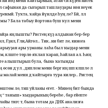
и йөҙ менән ҡайтырмын, атай-әсәй күҙенә нисек
л сафынан да сығарып ташлауҙары көн кеүек
нмәй. Туҡта, ҡайҙа йүнәлде һуң әле? Бәй, әллә
ы ? Бала табыу йортона буш ҡул менән
Ҡайҙа яңлышты? Рәистең күҙ алдынан бер-бер
 Ғәҙилә, Ғәлиә,Айгөл... Тик...ни бит әле, киноға
а барыуҙан ары уҙманы лаһа был ҡыҙҙар менән
, кәләште төрлө яҡлап ҡарап, һайлап ал. Һиңә
дәкте алыштырып була, ә бына ҡатынды
н дә ул , диплом менән бергә иң шәп кәләшле лә
малай менән дә ҡайтырға тура килер... Рәистең
төштөм әле, тип уйланы егет. - Минең бит бында
 “ таныш» ҡыҙҙарының береһе , бар ғәйепте
айы тигәс тә, бына тотам да ДНК анализға