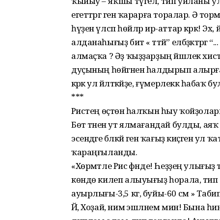
ҡыйыу – яҡшы түгел, тип уйланы ул.
егеттәргә генә ҡарарға торалар. Ә то
һүҙен үлсәп һөйләр ир-аттар кәрәк! Э
алданаһығыҙ бит « тәтәй” елбәҙәктәргә 
алмаҫҡа ? Әҙ ҡыҙҙарҙың йәшлек хис
дуҫының һөйгәнен һалдырып алырға
кәрәк ул йәлтәкәйҙе, ғүмерлеккә һабаҡ бу
***
Рәистең өҫтөнә һалҡын һыу ҡойҙолар
Бөтә тәнен ут ялмағандай булды, ая
эсендәге бәләкәй генә ҡағыҙ киҫәген 
ҡараңғыланды.
«Хөрмәтле Рәис әфәнде! Һеҙҙең улығыҙ
көндө килеп алыуығыҙ һорала, тип да
ауырлығы-3,5 кг, буйы-60 см » Таби
Йә, Хоҙай, нимә эшләнем мин! Бына һ