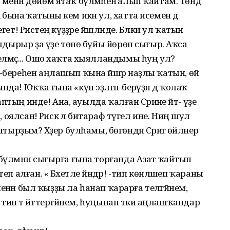
менән дөйөм ятаҡ бүлмәһенә алып ҡайтам. Төндә
 бына ҡатыны кем икән ул, хатта исемен дә
ет! Рәистең күҙҙәре йәшләнде. Бәлки ул ҡатын
ҡалдырыр ҙа үҙе төнө буйы йөрөп сығыр. Аҡса
белмәҫ... Ошо хаҡта хыялландымы һуң ул?
р-береһен аңлашып ҡына йәшәр наҙлы ҡатын, өй
да! Юҡҡа ғына «күп эҙләгән-берәүҙән дә ҡолаҡ
таптың инде! Ана, ауылда ҡалған Сәриәне әйт- үҙе
, оялсан! Рәискә лә битараф түгел ине. Ниңә шул
ҙым? Хәҙер булһамы, бөгөндән Сәриәгә өйләнер
бүлмәнән сығырға ғына торғанда Азат ҡайтып
еп алған. « Бәхетле йәндәр! -тип көнләшеп ҡараны
 менән был ҡыҙҙы ла һанап ҡарарға теләгәйнем,
, тип тә әйттергәйнем, һуңынан тәки аңлашҡандар