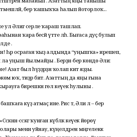
иптәштәренә маһайып . Азаттың яңы танышы
 әйтмешләй, бер ҡашыҡҡа һалып йоторлоҡ...
не ул Әлиәгә серле ҡараш ташлап.
аһынан ҡара бесәй үтте ләһә. Бығаса дуҫ булып
лде .
 икән! Һәр осраған ҡыҙ алдында “уңышҡа» ирешеп,
ы ла уңыш йылмайҙы . Берҙән-бер көндө Әлиә:
ме! Азат был һүҙҙәрҙән ҡолап китә яҙҙы.
көм юҡ, тиҙәр бит. Азаттың да яңы ғына
е ҡырауға бирешкән гөл кеүек һулыны .
ҡаға күҙ атмаҫ ине. Рәис тә, Әлиә лә – бер
әскәнән-сәскәгә ҡунған күбәләк кеүек йөрөү
лары менән уйнау, күңелдәрен мәңгелеккә