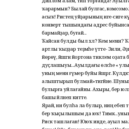
диплом алам, тип торғанда! Ауылға н
ҡарармын? Былай булғас, комсомо
асыҡ! Рәистең уйҙарының иге-сиге күре
конверт тышындағы адрес буйынсам
бармайҙар, буғай...
Ҡайсан булды был хәл? Кем менән? 
артлы ҡыҙҙар теҙмәһе үтте- Зилиә, Әҙилә,
йөрөү, йәшәгән йортона тиклем оҙат
дуҫлашыуы...Ауылдағы өләсәһе « улым
уның менән ғүмер буйы йәшәргә. Күл
алыштырып булмай»тигәйне. Шуның өсө
булырға уйлағайны. Ахыры, бер юлы 
башы әйләнеп китте.
Ярай, ни булһа ла булыр, ниңә ебеп 
бер ҡыҫылышым да юҡ! Тимәк...уның
Рәискә ташлаған! Ююҡ инде, ауыл мал