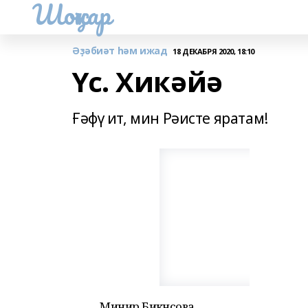
Шоңҡар
Әҙәбиәт һәм ижад
18 ДЕКАБРЯ 2020, 18:10
Үс. Хикәйә
Ғәфү ит, мин Рәисте яратам!
Минирә Бикәнәсова