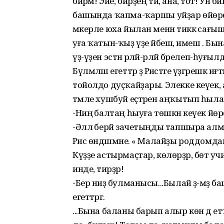
бирәм! Эйе, бирҙең ти, ана, тот! Ун
башында ҡапма-ҡаршы уйҙар өйөрө
мәкерле юха йылан менән тиккә са
уға ҡатын-ҡыҙ үҙе йәбешә, имеш . Бына
үҙ-үҙен эстән әрләй-әрләй бәрелеп-һуғыл
Бүлмәләш егеттәр ҙә Рәистәге үҙгәрешкә
тойолдо дуҫҡайҙары. Элекке кеүек, ау
тәмле хушбуй еҫтәрен аңҡытып һылан
-Ниңә балтаң һыуға төшкән кеүек йө
-Әллә берәй зачетыңды тапшыра а
Рәис өндәшмәне. « Малайҙы роддомда
Күҙҙе астырмаҫтар, көлөрҙәр, бөтә
инде, тиәрҙәр!
-Бер ниҙә булманысы...Былай әҙ-мәҙ баш
егеттәргә.
...Бына баланы барып алыр көн дә етте