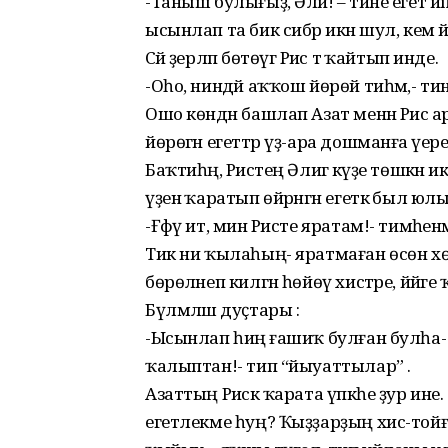
-Таныш булығыҙ, Әлиә! – тине егет 
ысынлап та бик сибәр икән шул, кем
Сәй әҙерләп бөтөүгә Рәис тә ҡайтып инде.
-Оһо, ниндәй аҡҡош йөрөй тиһәм,- ти
Ошо көндән башлап Азат менән Рәис ар
йөрөгән егеттәр үҙ-ара дошманға әүере
Баҡтиһәң, Рәистең Әлиәгә күҙе төшкән
үҙенә ҡаратып өйрәнгән егеткә был юл
-Ғәфү ит, мин Рәисте яратам!- тимәһен
Тик ни ҡылаһың- яратмаған өсөн хө
бөрөләнеп килгән һөйөү хистәре, йәйг
Бүлмәләш дуҫтары :
-Ысынлап һиңә ғашиҡ булған булһа- баш
ҡалыптан!- тип “йыуаттылар” .
Азаттың Рәискә ҡарата үпкәһе ҙур ине. «С
егетлекме һуң? Ҡыҙҙарҙың хис-тойғо