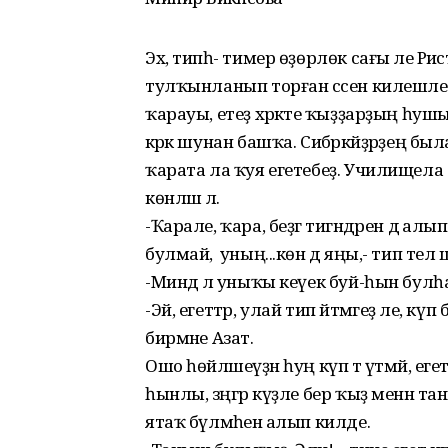
Эх, типһә- тимер өҙөрлөк сағы әле Рә
тулҡынланып торған сәсен килешле
ҡарауы, етеҙ хәрәкәте ҡыҙҙарҙың һушы
кәрәк шунан башҡа. Сибәркәйҙәрҙең был
ҡарата ла ҡуя егетебеҙ. Училищела б
көнләшә лә.
-Ҡарале, ҡара, беҙгә тигәндәрен дә а
булмай, ә уның...көн дә яңы,- тип те
-Миндә лә уныҡы кеүек буй-һын булһ
-Эй, егеттәр, улай тип әйтмәгеҙ әле, кү
бирмәне Азат.
Ошо һөйләшеүҙән һуң күп тә үтмәй, ег
һынлы, зәңгәр күҙле бер ҡыҙ менән т
ятаҡ бүлмәһенә алып килде.