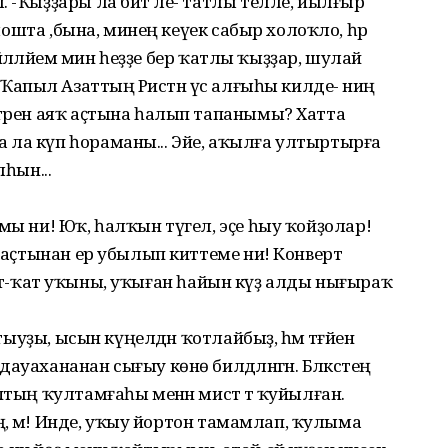
 -Ҡыҙҙары ла бит әле- татлы телле, йылғыр
рмошта ,бына, минең кеүек сабыр холоҡло, һәр
х, йәлләйем мин һеҙҙе бер ҡатлы ҡыҙҙар, шулай
“... Ҡапыл Азаттың Рәистән үс алғыһы килде-ә ниңә
тәрен аяҡ аҫтына һалып тапанымы? Хатта
 ла күп һораманы... Эйе, аҡылға ултыртырға
лһын...
мы ни! Юҡ, һалҡын түгел, эҫе һыу ҡойҙолар!
ҡ аҫтынан ер убылып киттеме ни! Конверт
ул ҡат-ҡат уҡыны, уҡыған һайын күҙ алды нығыраҡ
 тыуҙы, ысын күңелдән ҡотлайбыҙ, һәм тәғәйен
уахананан сығыу көнө билдәләнгән. Бәләкәстең
птың ҡултамғаһы менән мисәт тә ҡуйылған.
иңә, мә! Инде, уҡыу йортон тамамлап, ҡулыма