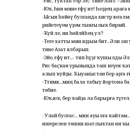
-Рәис, туҡтап тор әле,- тине Азат. –Зин
-Юҡ, һин мине ғәфү ит! Һеҙҙең араға к
-Ысын һөйөү булғанда хистәр юғалма
рәнйетеүем үҙемә тынғылыҡ бирмәй.
-Ҡуй әле, ни һөйләйһең ул?
-Теге хатты мин яҙҙым бит...Әлиә эш 
тине Азат ялбарып.
-Эйе, ғәфү ит...- тип һүҙгә ҡушылды Әли
Рәис баҫҡан урынында таш кеүек ҡатып
алып ҡуйҙы. Ҡыуаныстан бер аҙға ғ
-Ттимәк...миңә бала табыу йортона б
төбәне.
-Юҡ,юҡ, бер ҡайҙа ла барырға түгел
- Улай булғас... мин ауылға ҡайтам..
ишерелеп төшкән шатлыҡтан ни ҡылырға 