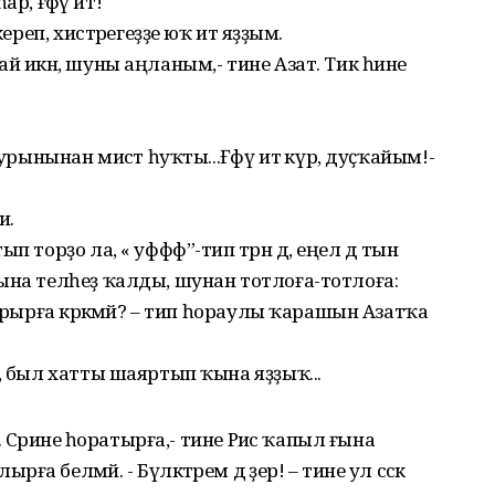
һар, ғәфү ит!
ереп, хистәрегеҙҙе юҡ итә яҙҙым.
й икән, шуны аңланым,- тине Азат. Тик һине
урынынан мисәт һуҡты...Ғәфү итә күр, дуҫҡайым!-
ә.
 торҙо ла, « уффф”-тип тәрән дә, еңел дә тын
ына телһеҙ ҡалды, шунан тотлоға-тотлоға:
арырға кәрәкмәй? – тип һораулы ҡарашын Азатҡа
, был хатты шаяртып ҡына яҙҙыҡ...
. Сәриәне һоратырға,- тине Рәис ҡапыл ғына
белмәй. - Бүләктәрем дә әҙер! – тине ул сәскә