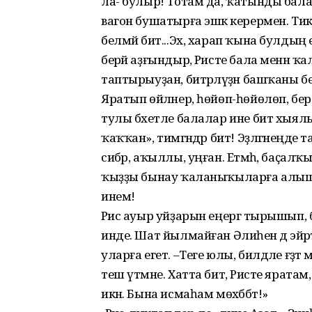
ла- булыр! Тотам да, ҡатынды бала 
вагон бушатырға эшкә керермен. Тик
белмәй бит...Эх, харап ҡына булдың ег
берәй аҙғындыр, Рәисте бала менән 
таптырыуҙан, битәрләүҙән башҡаны 
Яратып өйләнер, һөйөп-һөйөлөп, бе
тулы бәхетле балалар ине бит хыялын
ҡаҡҡан», тимәгәндәр бит! Эҙләгәнеңде 
сибәр, аҡыллы, уңған. Етмәһә, баҫалҡы
ҡыҙҙы бынау ҡаланыҡыларға алыштыр
инем!
Рәис ауыр уйҙарын еңергә тырышып, 
инде. Шат йылмайған Әлиәһен дә эйәрт
уларға егет. –Теге юлы, билдәле ғәҙәт
теш үтмәне. Хатта бит, Рәисте яратам
икән. Бына исмаһам мөхәббәт!»