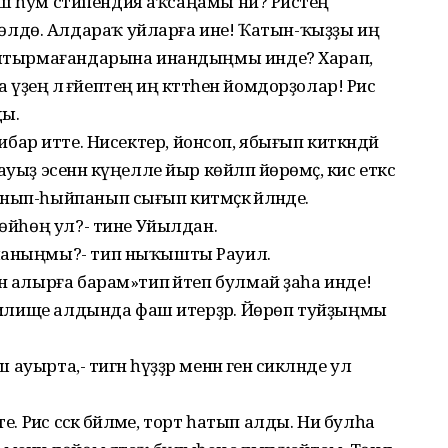
 биш һум стипендия аҡсаңамы ни? Рәистең
лдө. Алдараҡ уйларға ине! Ҡатын-ҡыҙҙы иң
ғыштырмағандарына инандыңмы инде? Харап,
 үҙеңә лә ғәйептең иң кәттәһен йомдорҙолар! Рәис
ды.
 иғтибар итте. Нисектер, йонсоп, ябығып киткәндәй
ыҙ эсенән күңелле йыр көйләп йөрөмәҫ, кис еткәс
ып-һыйпанып сығып китмәҫкә әйләнде.
рөйһөң ул?- тине Уйылдан.
лманыңмы?- тип ныҡышты Рауил.
н алырға барам»тип әйтеп булмай ҙаһа инде!
 училище алдында фаш итерҙәр. Йөрөп туйҙыңмы
 ауырта,- тигән һүҙҙәр менән генә сикләнде ул
. Рәис сәскә бәйләме, торт һатып алды. Ни булһа