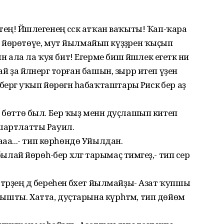
истең! Йәшлегенең сәскә атҡан ваҡыты! Ҡап-ҡара
 йөрөтөүе, мут йылмайып күҙҙәрен ҡыҫып
н ала ла ҡуя бит! Егерме биш йәшлек егеткә ни
ай ҙа әйләнергә торған башын, зырр итеп үҙенә
ергә уҡып йөрөгән һабаҡташтары Рәискә бер аҙ
лып бөттө был. Бер ҡыҙ менән дуҫлашып китеп
л шартлатты Рауил.
ааа...- тип көрһөндө Уйылдан.
п былай йөрөһә-бер хәлгә тарымаҫ тимәгеҙ,- тип сер
еттәрҙең дә береһенә бәхет йылмайҙы- Азат ҡупшы
анышты. Хатта, дуҫтарына күрһәтәм, тип дөйөм