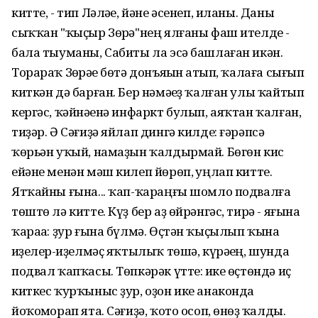
китте, - тип Ләләһе, йәне әсенеп, иланы. Даны
сыҡҡан "ҡыҫыр Зөһрә"нең ялғаны фаш ителде -
бала тыуманы, Сабиты ла эсә башлаған икән.
Торараҡ Зөһрәһе бөтә донъяһын һатып, ҡалаға сығып
киткән дә барған. Бер нәмәһеҙ ҡалған улы ҡайтып
кергәс, ҡәйнәһенә инфаркт булып, аяҡтан ҡалған,
тиҙәр. Ә Сәғиҙә яйлап дингә килде: ғәрәпсә
ҡөрьән уҡый, намаҙын ҡалдырмай. Бөгөн кис
ейәне менән мәш килеп йөрөп, һуңлап китте.
Ятҡайны ғына... ҡап-ҡараңғы шомло подвалға
төштө лә китте. Күҙ бер аҙ өйрәнгәс, тирә - яғына
ҡараһа: ҙур ғына бүлмә. Өҫтән ҡыҫылып ҡына
һиҙелер-һиҙелмәҫ яҡтылыҡ төшә, күрәһең, шунда
подвал ҡапҡасы. Төпкәрәк үтте: һике өҫтөндә иҫ
киткес ҡурҡыныс ҙур, оҙон ике анаконда
йоҡомһорап ята. Сәғиҙә, ҡото осоп, өнһөҙ ҡалды.