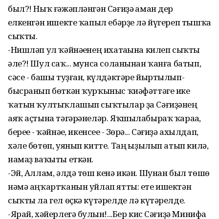
был?! Ныҡ ғәжәпләнгән Сәғиҙә һаман дер
һелкенгән ишекте ҡапыл ебәрҙе лә йүгереп тышҡа
сыҡты.
-Нишләп ул ҡәйнәһенең ихатаһына килеп сыҡты
әле?! Шул саҡ... мунса соланынан ҡанға батып,
сәсе - башы туҙған, күлдәктәре йыртылып-
бысранып бөткән ҡурҡыныс ҡиәфәттәге ике
ҡатын ҡултыҡлашып сыҡтылар ҙа Сәғиҙәнең
аяҡ аҫтына тәгәрәнеләр. Яҡшылабыраҡ ҡараһа,
береһе - ҡәйнәһе, икенсеһе - Зөһрә... Сәғиҙә ахылдап,
хәле бөтөп, уянып китте. Таң һыҙылып атып килә,
намаҙ ваҡыты еткән.
-Эй, Аллам, әлдә төш кенә икән. Шунан был төшө
нәмә аңҡартҡанын уйлап ятты: ете ишектән
сыҡты ла гел өҫкә күтәрелде лә күтәрелде.
-Ярай, хәйерлегә булһын!...Бер кис Сәғиҙә Минифа