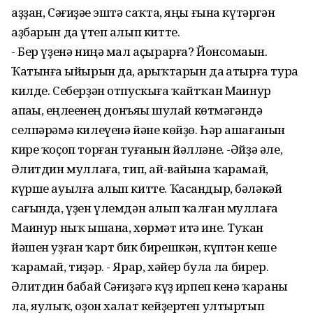
аҙҙан, Сәғиҙәһе эштә саҡта, яңы ғына күтәргән
аҙбарын да һүтеп алып китте.
- Бер үҙенә ниңә мал аҫырарға? Йонсомаһын.
Ҡатынға һыйырын да, һарыҡтарын да һатырға тура
килде. Себерҙән отпускыға ҡайтҡан Маһинур
апаһы, һеңлеһенең донъяһы шулай көтмәгәндә
селпәрәмә килеүенә йәне көйҙө. Һәр ашағанын
кире ҡоҫоп торған туғанын йәлләне. -Әйҙә әле,
Әһлитдин муллаға, тип, ай-вайына ҡарамай,
күрше ауылға алып китте. Ҡасандыр, бәләкәй
сағында, үҙен үлемдән алып ҡалған муллаға
Маһинур ныҡ ышана, хөрмәт итә ине. Туҡһан
йәшен уҙған ҡарт бик бирешкән, күптән кеше
ҡарамай, тиҙәр. - Ярар, хәйер булһа ла бирер.
Әһлитдин бабай Сәғиҙәгә күҙ һирпеп кенә ҡараны
ла, яулыҡ, оҙон халат кейҙертеп ултыртып