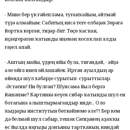
- Мине бер үк ғәйепләмә, туғанҡайым, әйтмәй
түҙә алмайым: Са
бит
ың кисә теге елбәҙәк Зөһрәгә
йортҡа кергән, тиҙәр
бит
. Төҫө ҡасҡан,
иҫәңгерәгән ҡатынды иңенән ҡосаҡлап алды
ғәҙел апай.
- Аштың майы, һүҙҙең яйы була, тигәндәй, - әйҙә
әле өйгә инеп һөйләшәйек. Иртән ауылдың һәр
өйөндә шул хәбәрҙе сурытып- сурыттылар.
-Әстәғин! Ни булған? Шунсама йыл бергә
йәшәпме? Кәртинкә кеүек сибәр ҡатынды шул ен
ботағына алыштырмағандыр инде... Оло
ҡыҙҙары институтын бөткәйнеме әле?! Бер кем
дә белмәй шул сабыр, тешәк Сәғиҙәнең аҙаҡҡы
өс йылда яңғыҙы донъяны тартҡанын, ниндәй