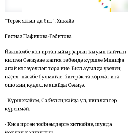
"Терһәк яҡын да бит". Хикәйә
Гөлназ Нафикова-Ғәбитова
Йәкшәмбе көн иртән һыйырҙарын ҡыуып ҡайтып
килгән Сәғиҙәне ҡапҡа төбөндә күршеһе Минифа
апай көтәүелләп тора ине. Был ауылда үҙенең
нәҫел- нәсәбе булмағас, бигерәк тә хөрмәт итә
ошо киң күңелле апайҙы Сәғиҙә.
- Күршекәйем, Са
бит
ың ҡайҙа ул, нишләптер
күренмәй.
- Кисә иртән ҡәйнәмдәргә киткәйне, шунда
йоҡлап ҡалғандыр.