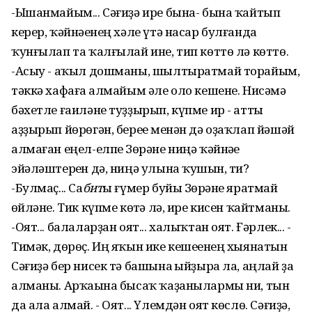
-Ышанмайым... Сәғиҙә ире бына- бына ҡайтып
керер, ҡәйнәһенең хәле үтә насар булғанда
ҡунғылап та ҡалғылай ине, тип көттө лә көттө.
-Асыу - аҡыл дошманы, шылтыратмай торайым,
тәккә хафаға һалмайым әле оло кешене. Нисәмә
бәхетле ғаиләне туҙҙырып, күпме ир - атты
аҙҙырып йөрөгән, береһе менән дә оҙаҡлап йәшәй
алмаған еңел-елпе Зөһрәне ниңә ҡәйнәһе
эйәләштерһен дә, ниңә улына ҡушһын, ти?
-Булмаҫ... Са
бит
ы ғүмер буйы Зөһрәне яратмай
һөйләне. Тик күпме көтһә лә, ире кисен ҡайтманы.
-Оят... балаларҙан оят... халыҡтан оят. Ғәрлек... -
Тимәк, дөрөҫ. Иң яҡын ике кешеһенең хыянатын
Сәғиҙә бер нисек тә башына һыйҙыра ла, аңлай ҙа
алманы. Арҡаһына бысаҡ ҡаҙанылармы ни, тын
да ала алмай. - Оят... Үлемдән оят көслө. Сәғиҙә,