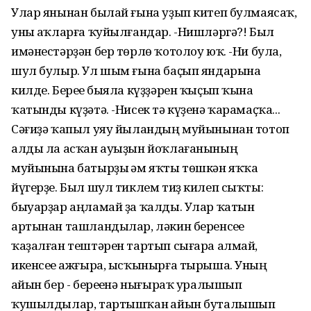
Улар янынан былай ғына уҙып китеп булмаясаҡ,
уны һаҡларға ҡуйылғандар. -Нишләргә?! Был
имәнестәрҙән бер төрлө ҡотолоу юҡ. -Ни булһа,
шул булыр. Ул шым ғына баҫып яндарына
килде. Береһе быяла күҙҙәрен ҡыҫып ҡына
ҡатынды күҙәтә. -Нисек тә күҙенә ҡарамаҫҡа...
Сәғиҙә ҡапыл уяу йыландың муйынынан тотоп
алды ла асҡан ауыҙын йоҡлағанының
муйынына батырҙы һәм яҡты төшкән яҡҡа
йүгерҙе. Был шул тиклем тиҙ килеп сыҡты:
быуарҙар аңламай ҙа ҡалды. Улар ҡатын
артынан ташландылар, ләкин беренсеһе
ҡаҙалған тештәрен тартып сығара алмай,
икенсеһе ажғыра, ысҡынырға тырыша. Уның
һайын бер - береһенә нығыраҡ уралышып
ҡушылдылар, тартышҡан һайын буталышып