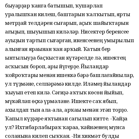
быуарҙар ҡанға батышып, ҡушарлап
уралышҡан килеш, баштарын ҡалҡытып, ярты
метрҙай телдәрен сығарып, һаҫыҡ шайыҡтарын
ағыҙып, шыуышып киләләр. Нисектер беренсеһе
ауыҙын тартып сығарған, икенсеһенең умырылып
алынған яраһынан ҡан һарҡый. Ҡатын бер
ынтылыуҙа баҫҡыстан күтәрелде лә, ишектең
асҡысын бороп, ары йүгерҙе. Йыландар
ҡойроҡтары менән ишеккә бәрә башлағайнылар,
ул түҙмәне, селпәрәмә килде. Иләмһеҙ йыландар
ҡыуып етеп килә. Сәғиҙә аҡтыҡ көсөн йыйып,
мүкәйләп өҫкә үрмәләне. Ишекте саҡ ябып,
ахылдап тын ала-ала, арҡаһы менән этәп торҙо.
Ҡапыл күҙҙәре яҡтынан сағылып китте. -Ҡайҙа
ул? Ихтибарлабыраҡ ҡараһа, ҡәйнәһенең мунса
соланына килеп сыҡҡан. -Ни хикмәт булды