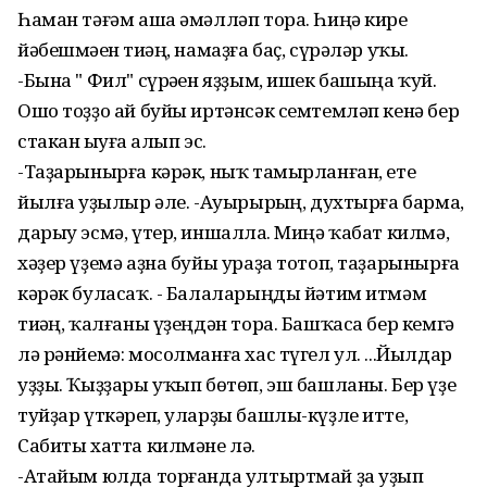
Һаман тәғәм аша әмәлләп тора. Һиңә кире
йәбешмәһен тиһәң, намаҙға баҫ, сүрәләр уҡы.
-Бына " Фил" сүрәһен яҙҙым, ишек башыңа ҡуй.
Ошо тоҙҙо ай буйы иртәнсәк семтемләп кенә бер
стакан һыуға һалып эс.
-Таҙарынырға кәрәк, ныҡ тамырланған, ете
йылға һуҙылыр әле. -Ауырырһың, духтырға барма,
дарыу эсмә, үтер, иншаллаһ. Миңә ҡабат килмә,
хәҙер үҙемә аҙна буйы ураҙа тотоп, таҙарынырға
кәрәк буласаҡ. - Балаларыңды йәтим итмәм
тиһәң, ҡалғаны үҙеңдән тора. Башҡаса бер кемгә
лә рәнйемә: мосолманға хас түгел ул. ...Йылдар
уҙҙы. Ҡыҙҙары уҡып бөтөп, эш башланы. Бер үҙе
туйҙар үткәреп, уларҙы башлы-күҙле итте,
Сабиты хатта килмәне лә.
-Атайым юлда торғанда ултыртмай ҙа уҙып