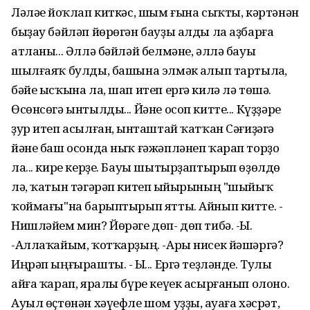
Ләләһе йоҡлап киткәс, шым ғына сыҡты, кәртәнән
быҙау бәйләп йөрөгән бауҙы алды ла аҙбарға
атланы... Әллә бәйләй белмәне, әллә бауы
шылғаяҡ булды, башына элмәк һалып тартылһа,
бәйе ысҡына ла, шап итеп ергә килә лә төшә.
Өсөнсөгә ынтылды... Йәне осоп китте... Күҙҙәре
ҙур итеп асылған, һынташтай ҡатҡан Сәғиҙәгә
йәне баш осонда ныҡ ғәжәпләнеп ҡарап торҙо
ла... кире керҙе. Бауы шытырҙаптырып өҙөлдө
лә, ҡатын тәгәрәп китеп һыйырының "шыйыҡ
ҡоймағы"на барыптырып ятты. Айнып китте. -
Нишләйем мин? Йөрәге дөп- дөп тибә. -Ыһ.
-Аллаҡайым, ҡотҡарҙың. -Ары нисек йәшәргә?
Иңрәп ыңғырашты. - Ыһ... Ергә теҙләнде. Тулы
айға ҡарап, яралы бүре кеүек асырғанып олоно.
Ауыл өҫтөнән хәүефле шом уҙҙы, һауаға хәсрәт,