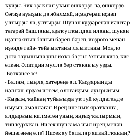
ҡуйҙы. Бик оҙаҡлап уҡып өшкөрҙө лә, өшкөрҙө.
Сәғиҙә ауыҙын да ябалмай, иҫәңгерәп иҫнәп
ултырҙы ла, ултырҙы. Шунан күҙҙәренән йәштәр
тәгәрәй башланы, аҙаҡ һулҡылдап иланы, шунан
иҙәнгә ятып башын бәреп-бәреп, йоҙроғо менән
иҙәнде төйә- төйә һыҡтаны ла һыҡтаны. Моңло
доға тауышына уны йоҡо баҫты. Уянып китһә, кис
еткән. Әһлитдин мулла бер стакан һыу һуҙҙы.
-Бөткәнсе эс!
- Балам, тыңла, хәтереңә һал. Ҡыҙҙарыңды
йәлләп, ярҙам иттем, олоғайҙым, ауырыйым.
-Ҡыҙым, ҡәйнәң туйығыҙҙа уҡ туй күлдәгеңде
йыуып, әмәлләгән. Ирең һине ныҡ яратҡанға,
алдырғыһы килмәгән уның, яңғыҙ ҡалырмын,
тип ҡурҡҡан. Нисек шунсама йыл ирең менән
йәшәгәнһең әле? Нисек һау балалар апҡайтҡанһың?