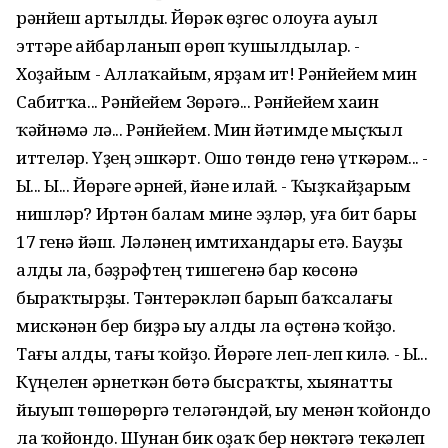
рәнйеш артылды. Йөрәк өҙгөс олоуға ауыл
эттәре айбарланып өрөп ҡушылдылар. -
Хоҙайым - Аллаҡайым, ярҙам ит! Рәнйейем мин
Сабитҡа... Рәнйейем Зөһрәгә... Рәнйейем хаин
ҡәйнәмә лә... Рәнйейем. Мин йәтимде мыҫҡыл
иттеләр. Үҙең эшкәрт. Ошо төндө генә үткәрһәм... -
Ыһ... Ыһ... Йөрәге әрней, йәне илай. - Ҡыҙҡайҙарым
нишләр? Иртән балам мине эҙләр, уға бит бары
17 генә йәш. Ләләнең имтихандары етә. Бауҙы
алды ла, бәҙрәфтең тишегенә бар көсөнә
быраҡтырҙы. Тәнтерәкләп барып баҡсалағы
мискәнән бер биҙрә һыу алды ла өҫтөнә ҡойҙо.
Тағы алды, тағы ҡойҙо. Йөрәге леп-леп килә. - Ыһ...
Күңелен әрнеткән бөтә бысраҡты, хыянатты
йыуып төшөрөргә теләгәндәй, һыу менән ҡойондо
ла ҡойондо. Шунан бик оҙаҡ бер нөктәгә текәлеп