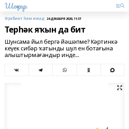
Шоңҡар
Әҙәбиәт һәм ижад
24 ДЕКАБРЯ 2020, 11:37
Терһәк яҡын да бит
Шунсама йыл бергә йәшәпме? Кәртинкә
кеүек сибәр ҡатынды шул ен ботағына
алыштырмағандыр инде...