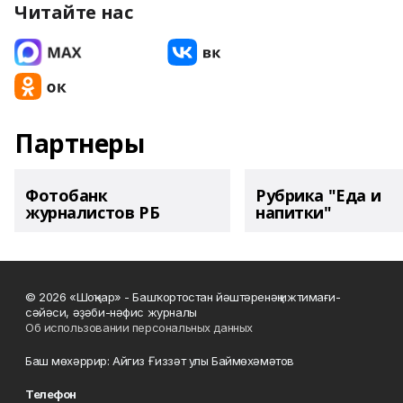
Читайте нас
Партнеры
Фотобанк
Рубрика "Еда и
журналистов РБ
напитки"
© 2026 «Шоңҡар» - Башҡортостан йәштәренәң ижтимағи-
сәйәси, әҙәби-нәфис журналы
Об использовании персональных данных
Баш мөхәррир: Айгиз Ғиззәт улы Баймөхәмәтов
Телефон