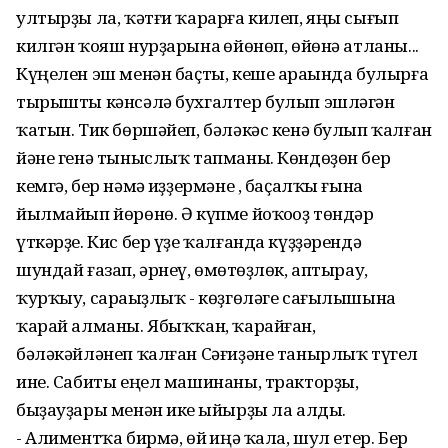
ултырҙы ла, ҡәтғи ҡарарға килеп, яңы сығып
килгән ҡояш нурҙарына һөйөнөп, өйөнә атланы...
Күңелен эш менән баҫты, кеше араһында булырға
тырышты кәнсәлә бухгалтер булып эшләгән
ҡатын. Тик бөршәйеп, бәләкәс кенә булып ҡалған
йәне генә тыныслыҡ тапманы. Көндөҙөн бер
кемгә, бер нәмә һиҙҙермәне , баҫалҡы ғына
йылмайып йөрөнө. Ә күпме йоҡоһоҙ төндәр
үткәрҙе. Кис бер үҙе ҡалғанда күҙҙәрендә
шундай ғазап, әрнеү, өмөтһөҙлөк, аптырау,
ҡурҡыу, сараһыҙлыҡ - көҙгөләге сағылышына
ҡарай алманы. Ябыҡҡан, ҡарайған,
бәләкәйләнеп ҡалған Сәғиҙәне танырлыҡ түгел
ине. Сабиты еңел машинаны, тракторҙы,
быҙауҙары менән ике һыйырҙы ла алды.
- Алиментҡа бирмә, өй һиңә ҡала, шул етер. Бер