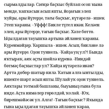
сырмалдылар. Сәғиҙә баҫҡыс буйлап осоп ҡына
менде, ҡапҡасын асып япты, йоҙағын элеп
ҡуйҙы, ары йүгерҙе, тағы баҫҡыс, күтәрелһә - ишек.
Этеп ҡараны. - Уффф! Бикле түгел икән. Келәһен
элеп, ары йүгерҙе, тағын баҫҡыс. Хәле бөттө.
Ыҫылдаған тауышҡа артына әйләнеп ҡараны.
Күренмәйҙәр. Ҡаршыла - ишек. Асып, бикләне лә
ары йүгерҙе. Оҙон туннель. -Ҡайҙа һуң ул?! Бында
яҡтыраҡ, аяҡ аҫты шөйлә күренә. -Ниндәй
бөтмәҫ баҫҡыстар ул? Ҡайҙа күтәрелә икән?
Артта дөбөр-шатыр килә. Ҡатын алға ынтылды,
ишекте шарт асып япты. Шулай уҡ оҙон туннель.
Аяҡтары тотмай башланы, быуынһыҙ ғына була
инде. Аҫта нимәлер гөрһөлдәй, ҡолай. -Юҡ,
бирешмәйәсәк ул. Алға! -Тағын баҫҡыс? Яҡында
ғына ыҫылдаған тауышҡа әйләнеп ҡараһа,