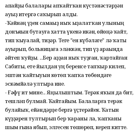
апайҙы балалары апҡайтҡан күстәнәстәрҙән
ауыҙ итергә саҡырып алды.
-Ҡәйнәң үҙен самаһыҙ ныҡ ыҙалатҡан улының
донъяһын бутауға хатта үкенә икән, өйөңә ҡайт,
тип ҡыуалай, тиҙәр. Теге "ен күбәләге" лә ҡаты
ауырып, больницаға эләккән, тип һүҙ араһында
әйтеп ҡуйҙы. ...Бер аҙҙан ныҡ туҙған, ҡартайған
Сабиты, ете йылдан һуң беренсе тапҡыр килеп,
эштән ҡайтыуын көтөп ҡапҡа төбөндәге
эскәмйәлә ултыра ине.
- Ғәфү ит мине... Яңылыштым. Терһәк яҡын да бит,
тешләп булмай. Ҡайтайым. Балаларға терәк
булайыҡ, ейәндәрҙе бергә үҫтерәйек. Ҡатын
күҙҙәрен тултырып бер ҡараны ла, ҡапҡаны
шым ғына ябып, элгесен төшөрөп, кереп китте.