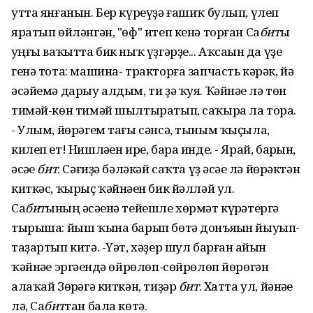
утта янғанын. Бер күреүҙә ғашиҡ булып, үлеп
яратып өйләнгән, "өф" итеп кенә торған Са
бит
ы
һуңғы ваҡытта бик ныҡ үҙгәрҙе... Аҡсаһын да үҙе
генә тота: машина- тракторға запчасть кәрәк, йә
әсәйемә дарыу алдым, ти ҙә ҡуя. Ҡәйнәһе лә төн
тимәй-көн тимәй шылтыратып, саҡыра ла тора.
- Улым, йөрәгем тағы сәнсә, тыным ҡыҫыла,
килеп ет! Нишләһен ире, бара инде. - Ярай, барһын,
әсәһе
бит
. Сәғиҙә бәләкәй саҡта үҙ әсәһе лә йөрәктән
киткәс, ҡырыҫ ҡәйнәһен бик йәлләй ул.
Са
бит
ының әсәһенә тейешле хөрмәт күрһәтергә
тырыша: йыш ҡына барып бөтә донъяһын йыуып-
таҙартып китә. -Үәт, хәҙер шул барған һайын
ҡәйнәһе эргәһендә өйрөлөп-сөйрөлөп йөрөгән
алаҡай Зөһрәгә киткән, тиҙәр
бит
. Хатта ул, йәнәһе
лә, Са
бит
тан бала көтә.