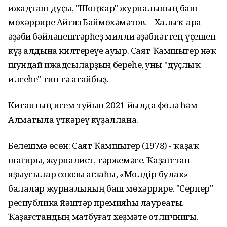
ижадташ дуҫы, "Шоңҡар" журналының баш
мөхәррире Айгиз Баймөхәмәтов. – Халыҡ-ара
әҙәби бәйләнештәрһеҙ милли әҙәбиәттең үҫешен
күҙ алдына килтереүе ауыр. Саят Ҡамшыгер нәҡ
шундай ижадсыларҙың береһе, уны "дуҫлыҡ
илсеһе" тип тә атайбыҙ.
Китаптың исем туйын 2021 йылда Өфөлә һәм
Алматыла үткәреү күҙаллана.
Белешмә өсөн: Саят Ҡамшыгер (1978) - ҡаҙаҡ
шағиры, журналист, тәржемәсе. Ҡаҙағстан
яҙыусылар союзы ағзаһы, «Молдір булак»
балалар журналының баш мөхәррире. "Серпер"
республика йәштәр премияһы лауреаты.
Ҡаҙағстандың матбуғат хеҙмәте отличнигы.