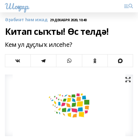
Шоңҡар
Әҙәбиәт һәм ижад
29 ДЕКАБРЯ 2020, 10:40
Китап сыҡты! Өс телдә!
Кем ул дуҫлыҡ илсеһе?