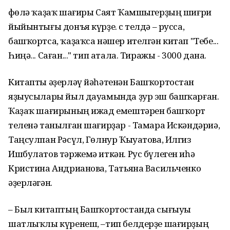
Өфөлә ҡаҙаҡ шағиры Саят Ҡамшыгерҙың шиғри
йыйынтығы донъя күрҙе. Өс телдә – русса,
башҡортса, ҡаҙаҡса нәшер ителгән китап "Тебе...
Һиңә... Саған..." тип атала. Тиражы - 3000 дана.
Китапты әҙерләү йәһәтенән Башҡортостан
яҙыусылары йыл дауамында ҙур эш башҡарған.
Ҡаҙаҡ шағирының ижад емештәрен башҡорт
теленә танылған шағирҙар - Тамара Искәндәриә,
Таңсулпан Рәсүл, Гөлнур Ҡыуатова, Илгиз
Ишбулатов тәржемә иткән. Рус бүлеген иһә
Кристина Андрианова, Татьяна Васильченко
әҙерләгән
.
– Был китаптың Башҡортостанда сығыуы
шатлыҡлы күренеш, –тип белдерҙе шағирҙың