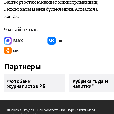
Башҡортостан Мәҙәниәт министрлығының
Рәхмәт хаты менән бүләкләнгән. Алматыла
йәшәй.
Читайте нас
Партнеры
Фотобанк
Рубрика "Еда и
журналистов РБ
напитки"
© 2026 «Шоңҡар» - Башҡортостан йәштәренәң ижтимағи-