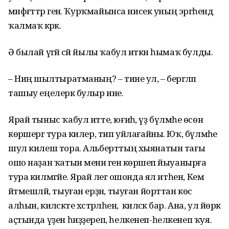
мәнфәғәттәр генә. Ҡурҡмайынса нисек уның эргәһендә
ҡалмаҡ кәрәк.
Ә былай үгәй әсәй йылы ҡабул иткән һымаҡ булды.
– Ниңә шылтыратманың? – тине ул, – бергәләп
ташыу еңелерәк булыр ине.
Ярай тыныс ҡабул итте, юғиһә, үҙ бүлмәһе өсөн
көрәшергә тура килер, тип уйлағайны. Юҡ, бүлмәһе
шул килеш тора. Альберттың хыянатын тағы
ошо наҙан ҡатын менән генә көрәшеп йыуанырға
тура килмәгәйе. Ярай әлегә ошонда ял итһен, Кем
әйтмешләй, тыуған ерҙән, тыуған йорттан көс
алһын, киләсәкте хәстәрләһен, ә киләсәк бар. Ана, ул йөрәк
аҫтында үҙен һиҙҙереп, һелкенеп-һелкенеп ҡуя.