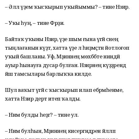
– Әллә үҙем ҡысҡырып уҡыйыммы? – тине Нәзирә.
– Уҡы һуң, – тине Фәрҙиә.
Байтаҡ уҡыны Нәзирә, үҙе шым ғына үгәй әсәнең
тыңлағанын күҙәтә, хатта үҙе лә һиҙмәҫтән йотлоғоп
уҡый башланы. Уф, Мәҙинәнең мөхәббәте ниндәй
ауыр һынауға дусар булған. Нәзирәнең күҙҙәрендә
йәш тамсылары барлыҡҡа килде.
Шул ваҡыт үгәй әсә ҡысҡырып илап ебәрмәһенме,
хатта Нәзирә дерт итеп ҡалды.
– Нимә булды һеҙгә? – тине ул.
– Нимә булһын, Мәҙинәнең кисергәндәрен йәлләп