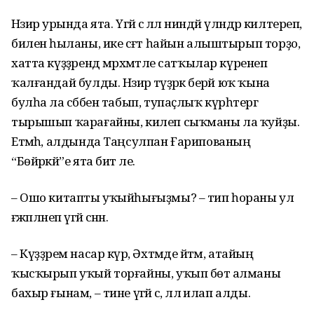
Нәзирә урында ята. Үгәй әсә әллә ниндәй үләндәр килтереп,
биленә һыланы, ике сәғәт һайын алыштырып торҙо,
хатта күҙҙәрендә мәрхәмәтле сатҡылар күренеп
ҡалғандай булды. Нәзирә тәүҙәрәк берәй юҡ ҡына
булһа ла сәбәбен табып, тупаҫлыҡ күрһәтергә
тырышып ҡарағайны, килеп сыҡманы ла ҡуйҙы.
Етмәһә, алдында Таңсулпан Ғарипованың
“Бөйрәкәй”е ята бит әле.
– Ошо китапты уҡыйһығыҙмы? – тип һораны ул
ғәжәпләнеп үгәй әсәнән.
– Күҙҙәрем насар күрә, Әхтәмде әйтәм, атайың
ҡысҡырып уҡый торғайны, уҡып бөтә алманы
бахыр ғынам, – тине үгәй әсә, әллә илап алды.