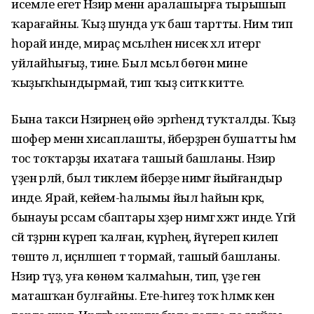
исемле егет Нәзирә менән аралашырға тырышып
ҡарағайны. Ҡыҙ шунда уҡ баш тартты. Нимә тип
һорай инде, мираҫ мәсьәләһен нисек хәл итергә
уйлайһығыҙ, тине. Был мәсьәлә бөгөн мине
ҡыҙыҡһындырмай, тип ҡыҙ ситкә китте.
Бына такси Нәзирәнең өйө эргәһендә туҡталды. Ҡыҙ
шофер менән хисаплашты, әйберҙәрен бушатты һәм
тос тоҡтарҙы ихатаға ташый башланы. Нәзирә
үҙен әрләй, был тиклем әйберҙе нимәгә йыйғандыр
инде. Ярай, кейем-һалымы йыл һайын кәрәк, ә
бынауы рәссам әсбаптары хәҙер нимәгә хәжәт инде. Үгәй
әсәй тәҙрәнән күреп ҡалған, күрәһең, йүгереп килеп
төштө лә, иҫәнләшеп тә тормай, ташый башланы.
Нәзирә тәүҙә, уға көнөм ҡалмаһын, тип, үҙе генә
маташҡан булғайны. Ете-һигеҙ тоҡ һәлмәк кенә