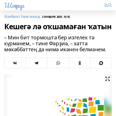
Шоңҡар
Әҙәбиәт һәм ижад
3 ЯНВАРЯ 2021, 15:15
Кешегә лә оҡшамаған ҡатын
– Мин бит тормошта бер изгелек тә
күрмәнем, – тине Фәрҙиә, – хатта
мөхәббәттең дә нимә икәнен белмәнем.