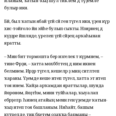
илайым, ҡатын-ҡыҙ шул тиклем дә түҙемле
булыр икән.
Бәй, был ҡатын ябай үгәй әсәй генә түгел икән, үҙенә күрә
хис-тойғоло йән эйәһе булып сыҡты. Нәзирәнең дә
күҙҙәре йәшләнде, үрелеп үгәй әсәйҙең арҡаһынан
яратты.
– Мин бит тормошта бер изгелек тә күрмәнем, –
тине Фәрҙиә, – хатта мөхәббәттең дә нимә икәнен
белмәнем. Ирҙәр түгел, кешеләр ҙә миңә ситләтеп
ҡараны. Үҙемде кеше итеп түгел, хатта эт итеп
тоя инем. Ҡайҙа арҡамдан яраттылар, шунда
йөрөнөм, йөҙәтһәм, минән туйһалар, ҡыуалап
ебәрҙеләр. Һинең атайың менән генә үҙемде ҡатын-
ҡыҙ итеп тоя башланым. Ниһайәт, башым
күтәрелде, тик бәхетем оҙаҡҡа барманы –