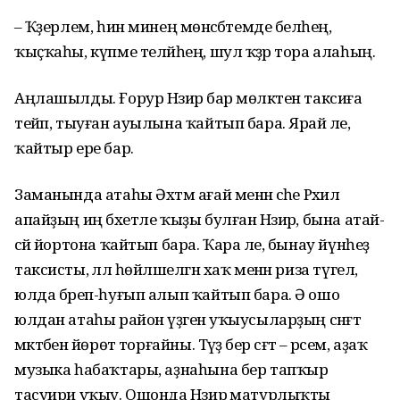
– Ҡәҙерлем, һин минең мөнәсәбәтемде беләһең,
ҡыҫҡаһы, күпме теләйһең, шул ҡәҙәр тора алаһың.
Аңлашылды. Ғорур Нәзирә бар мөлкәтен таксиға
тейәп, тыуған ауылына ҡайтып бара. Ярай әле,
ҡайтыр ере бар.
Заманында атаһы Әхтәм ағай менән әсәһе Рәхилә
апайҙың иң бәхетле ҡыҙы булған Нәзирә, бына атай-
әсәй йортона ҡайтып бара. Ҡара әле, бынау йүнһеҙ
таксисты, әллә һөйләшелгән хаҡ менән риза түгел,
юлда бәреп-һуғып алып ҡайтып бара. Ә ошо
юлдан атаһы район үҙәгенә уҡыусыларҙың сәнғәт
мәктәбенә йөрөтә торғайны. Тәүҙә бер сәғәт – рәсем, аҙаҡ
музыка һабаҡтары, аҙнаһына бер тапҡыр
тасуири уҡыу. Ошонда Нәзирә матурлыҡты