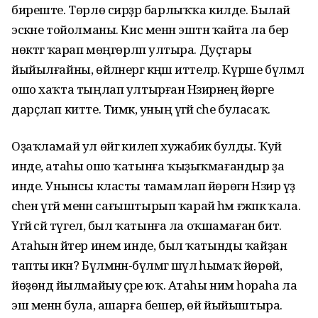
биреште. Төрлө сирҙәр барлыҡҡа килде. Былай
эскәне тойолманы. Кис менән эштән ҡайта ла бер
нөктәгә ҡарап мөңгөрләп ултыра. Дуҫтары
йыйылғайны, өйләнергә кәңәш иттеләр. Күрше бүлмәлә
ошо хаҡта тыңлап ултырған Нәзирәнең йөрәге
дарҫлап китте. Тимәк, уның үгәй әсәһе буласаҡ.
Оҙаҡламай ул өйгә килеп хужабикә булды. Ҡуй
инде, атаһы ошо ҡатынға ҡыҙыҡмағандыр ҙа
инде. Унынсы класты тамамлап йөрөгән Нәзирә үҙ
әсәһен үгәй менән сағыштырып ҡарай һәм ғәжәпкә ҡала.
Үгәй әсәй түгел, был ҡатынға ла оҡшамаған бит.
Атаһын әйтер инем инде, был ҡатынды ҡайҙан
тапты икән? Бүлмәнән-бүлмәгә шәүлә һымаҡ йөрөй,
йөҙөндә йылмайыу әҫәре юҡ. Атаһы нимә һораһа ла
эш менән була, ашарға бешерә, өй йыйыштыра.