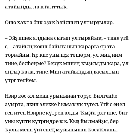
атайыңды ла юғалттыҡ.
Ошо хаҡта бик оҙаҡ һөйләшеп ултырҙылар.
– Әйҙә ишек алдына сығып ултырайыҡ, – тине үгәй
әсә, – атайың ҡояш байығанын ҡарарға ярата
торғайны. Һәр кис уны иҫкә төшөрәм, ул миңә нимә
тине, беләһеңме? Берүк минең ҡыҙымды ҡара, ул
яңғыҙ ҡала, тине. Мин атайыңдың васыятын
үтәргә теләйем.
Нәзирә көс-хәл менән урынынан торҙо. Билгенәһе
ауырта, ләкин элекке һымаҡ уҡ түгел. Үгәй әсә еңел
генә итеп Нәзирәне күтәреп алды. Ҡыҙға рәхәт ине, ә бит
уны күптән күтәргәндәре юҡ. Ҡыҙ йылмайҙы, бер
ҡулы менән үгәй әсәнең муйынынан ҡосаҡланы.