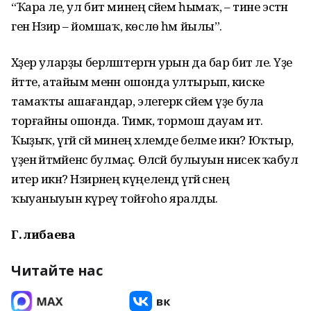
“Ҡара әле, ул бит минең әсәйем һымаҡ, – тине эстән
генә Нәзирә – йомшаҡ, көслө һәм йылы”.
Хәҙер уларҙы берләштергән урын да бар бит әле. Үҙе
әйтте, атайым менән ошонда ултырып, киске
тамаҡты ашағандар, элегерәк әсәйем үҙе була
торғайны ошонда. Тимәк, тормош дауам итә.
Ҡыҙыҡ, үгәй әсәй минең хәлемде беләме икән? Юҡтыр,
үҙенә әйтмәйенсә булмаҫ. Өләсәй булыуын нисек ҡабул
итер икән? Нәзирәнең күңелендә үгәй әсәнең
ҡыуаныуын күреү тойғоһо яралды.
Г. Әлибаева
Читайте нас