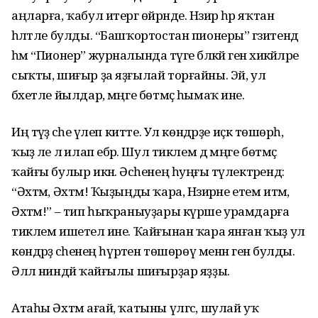
аңларға, ҡабул итергә өйрәнде. Нәзирә һәр яҡтан
һәләтле булды. “Башҡортостан пионеры” гәзитендә
һәм “Пионер” журналында тәүге бәләкәй генә хикәйәләре
сыҡты, шиғыр ҙа яҙғылай торғайны. Эй, ул
бәхетле йылдар, мәңге бөтмәҫ һымаҡ ине.
Иң тәүҙә әсәһе үлеп китте. Ул көндәрҙе иҫкә төшөрһә,
ҡыҙ әле лә илап ебәрә. Шул тиклем дә мәңге бөтмәҫ
ҡайғы булыр икән. Әсәһенең һуңғы тәүлектәрендә:
“Әхтәм, Әхтәм! Ҡыҙыңды ҡара, Нәзирәне етем итмә,
Әхтәм!” – тип һыҡраныуҙары күрше урамдарға
тиклем ишетелә ине. Ҡайғынан ҡара янған ҡыҙ ул
көндәрҙә әсәһенең һүрәтен төшөрөү менән генә булды.
Әллә ниндәй ҡайғылы шиғырҙар яҙҙы.
Атаһы Әхтәм ағай, ҡатыны үлгәс, шулай уҡ