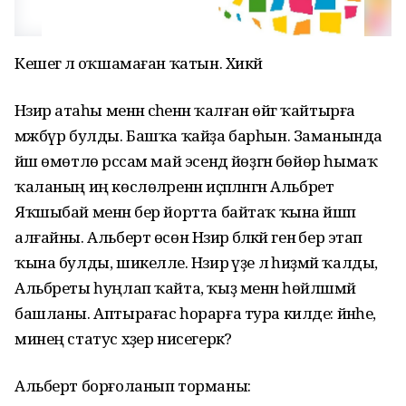
Кешегә лә оҡшамаған ҡатын. Хикәйә
Нәзирә атаһы менән әсәһенән ҡалған өйгә ҡайтырға
мәжбүр булды. Башҡа ҡайҙа барһын. Заманында
йәш өмөтлө рәссам май эсендә йөҙгән бөйөр һымаҡ
ҡаланың иң көслөләренән иҫәпләнгән Альбрет
Яҡшыбай менән бер йортта байтаҡ ҡына йәшәп
алғайны. Альберт өсөн Нәзирә бәләкәй генә бер этап
ҡына булды, шикелле. Нәзирә үҙе лә һиҙмәй ҡалды,
Альбреты һуңлап ҡайта, ҡыҙ менән һөйләшмәй
башланы. Аптырағас һорарға тура килде: йәнәһе,
минең статус хәҙер нисегерәк?
Альберт борғоланып торманы: