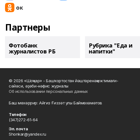
Партнеры
Фотобанк
Рубрика "Еда и
журналистов РБ
напитки"
© 2026 «Шоңҡар» - Башҡортостан йәштәренәң ижтимағи-
сәйәси, әҙәби-нәфис журналы
Об использовании персональных данных
Баш мөхәррир: Айгиз Ғиззәт улы Баймөхәмәтов
Телефон
(347)272-61-64
Эл. почта
Shonkar@yandex.ru