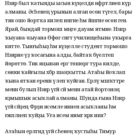
Нәзирә был ҡатынды ысын күңелдән нәфрәтләнеп күрә
алманы. Әсәһенең урынын алған өсөн түгел, бары
тик ошо йортҡа килеп ингәне һәм йәшәгәне өсөн генә.
Ярай, бындай тормош мәңге дауам итмәне. Нәзирә
ҡыуана-ҡыуана Өфөгә сәнғәт училищеһына уҡырға
китте. Тынғыһыҙ һәм күңелле студент тормошо
Нәзирәне үҙ ҡосағына алды, байтаҡ бәүелтеп
йөрөттө. Тик яңынан ергә төшөргә тура килде,
сөнки ҡайғылы хәбәр шаңҡытты. Атаһы йоҡлап
ҡына ятҡан еренән үлеп ҡуйған. Ерләү мәшәҡәттәре
менән булып Нәзирә үгәй әсәй менән атай йортоноң
яҙмышын асыҡлай алманы. Шунда ғына Нәзирә
үгәй әсәйҙең Фәрҙиә исемле икәнен асыҡланы һәм
ғәжәпләнеп ҡуйҙы. Уға исем нимәгә кәрәк икән?
Атаһын ерләгәндә үгәй әсәһенең ҡустыһы Тимур