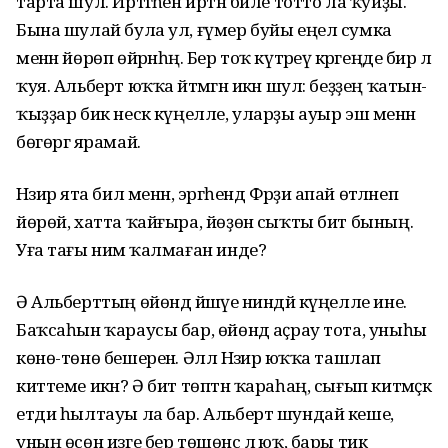
тарта шул. Иртәгәһен иртән биле тотто ла ҡуйҙы.
Бына шулай була ул, ғүмер буйы еңел сумка
менән йөрөп өйрәнһәң. Бер тоҡ күтәреү кәрәгеңде бирә лә
ҡуя. Альберт юҡҡа әйтмәгән икән шул: беҙҙең ҡатын-
ҡыҙҙар бик нескә күңелле, уларҙы ауыр эш менән
бөгөргә ярамай.
Нәзирә ята бил менән, эргәһендә Фәрҙиә апай өтәләнеп
йөрөй, хатта ҡайғыра, йөҙөнә сыҡты бит бының.
Уға тағы нимә ҡалмаған инде?
Ә Альберттың өйөндә йәшәүе ниндәй күңелле ине.
Баҡсаһын ҡараусы бар, өйөндә аҫрау тота, уныһы
көнө-төнө бешеренә. Әллә Нәзирә юҡҡа ташлап
киттеме икән? Ә бит төптән ҡараһаң, сығып китмәҫкә
етди һылтауы ла бар. Альберт шундай кеше,
уның өсөн изге бер төшөнсә лә юҡ, бары тик