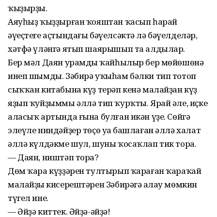
ҡыҙырҙы.
Аяуһыҙ ҡыҙҙырған ҡояштан ҡасып һарай
әүеҫтеге аҫтындағы бәүелсәктә лә бәүелделәр,
хәтфә үләнгә ятып шаярышып та алдылар.
Бер мәл Даян урамдың ҡайһылыр бер мөйөшөнә
инеп шымды. Зәбирә уҡыһам бәлки тип тотоп
сыҡҡан китабына күҙ терәп кенә малайҙан күҙ
яҙып ҡуйҙыммы әллә тип ҡурҡты. Ярай әле, иҫке
аласыҡ артында ғына булған икән үҙе. Сөйгә
элеүле ниндәйҙер төҫө уңа башлаған әллә халат
әллә күлдәкме шул, шуны ҡосаҡлап тик тора.
— Даян, ништәп тораң?
Дөм ҡара күҙҙәрен тултырып ҡараған ҡараҡай
малайҙың кисерештәрен Зәбирәгә аңлау мөмкин
түгел ине.
— Әйҙә киттек. Әйҙә-әйҙә!