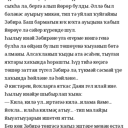
сыҡһа ла, бергә алып йөрөр булды. Әллә был
бәләкәс ауырыу микән, тип тә уйлап ҡуйғайны
Зәбирә. Баш бармағын юҡ юҡта ауыҙына ҡабып
йөрөүе лә сәйер күренде шул.
Һылыу инәй Зәбирәнең уға егерме көнгә генә
булһа ла өйҙәш булып төшөүенә ҡыуанып бөтә
алманы. Алсаҡланып ҡыҙҙың ата әсәһен, тыуған
яҡтары хаҡында һорашты. Һүҙ тиһәң кеҫәгә
төшөр заттан түгел Зәбирә лә, түкмәй сәсмәй үҙе
хаҡында һөйләне лә һөйләне...
Ә кистәрен, йоҡларға ятҡас Даян гел илай ине.
Һылыу инәйҙең шыбырлап ҡына:
— Килә, килә ул...иртәгәә килә...илама йәме...
йоҡла... илаһаң килмәҫ атыу... -тип малайҙы
йыуатыуҙарын ишетеп ятты.
Бер көн Зәбирә төнгәсә ҡағыҙ эштәре менән өҫтәл