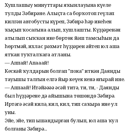
Хушлашыу минуттары яҡынлауына күңеле
тулды Зәбирәнең. Алыҫта саң борҡотоп геүләп
килгән автобусты күреп, Зәбирә һәр икеһен
ҡыҫып ҡосағына алып, хушлашты. Күҙҙәренән
атылып сыҡҡан ике бөртөк йәш тамсыһын да
һөртмәй, ихлас рәхмәт һүҙҙәрен әйтеп юл аша
ятҡан туҡталҡаға атланы.
— Аппай! Апааай!
Кескәй ҡулдарын болғап "пока" иткән Даяндың
тауышы талғын елгә йыр кеүек кенә яңғырай ине.
— Аппаай! Итәйәәәә әсәй титә, ти, ти, - Даяндың
был һүҙҙәренең дә айышына төшөндө Зәбирә.
Иртәгә әсәй килә, кил, кил, тип саҡыра ине ул
уны.
Эйе, эйе, тип ышандырған булып, юл аша ҡул
болғаны Зәбирә...