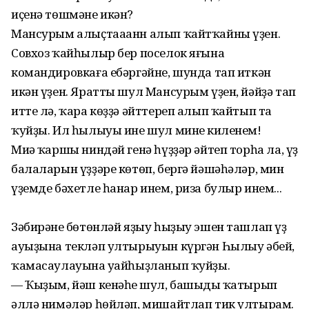
иҫенә төшмәне икән?
Мансурым алыҫтааанн алып ҡайтҡайны үҙен.
Совхоз ҡайһылыр бер поселок яғына
командировкаға ебәргәйне, шунда тап иткән
икән үҙен. Яратты шул Мансурым үҙен, йәйҙә тап
итте лә, ҡара көҙҙә әйттереп алып ҡайтып та
ҡуйҙы. Ил һылыуы ине шул минең киленем!
Миңә ҡаршы ниндәй генә һүҙҙәр әйтеп торһа ла, үҙ
балаларын үҙҙәре көтөп, бергә йәшәһәләр, мин
үҙемде бәхетле һанар инем, риза булыр инем...
Зәбирәнең бөтөнләй яҙыу һыҙыу эшен ташлап үҙ
ауыҙына текләп ултырыуын күргән Һылыу әбей,
ҡамасаулауына уңайһыҙланып ҡуйҙы.
— Ҡыҙым, йәш кенәһең шул, башыңды ҡатырып
әллә нимәләр һөйләп, мишайтлап тик ултырам.