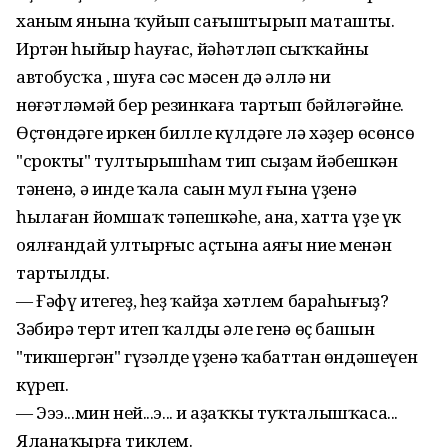
ханым янына ҡуйып сағыштырып маташты.
Иртән һыйыр һауғас, йәһәтләп сыҡҡайны
автобусҡа , шуға сәс мәсен дә әллә ни
нөғәтләмәй бер резинкаға тартып бәйләгәйне.
Өҫтөндәге иркен билле күлдәге лә хәҙер өсөнсө
"срокты" тултырышһам тип сыҙам йәбешкән
тәненә, ә инде ҡала саңын мул ғына үҙенә
һылаған йомшаҡ тәпешкәһе, ана, хатта үҙе үк
оялғандай ултырғыс аҫтына аяғы ние менән
тартылды.
— Ғәфү итегеҙ, һеҙ ҡайҙа хәтлем бараһығыҙ?
Зәбирә терт итеп ҡалды әле генә өҫ башын
"тикшергән" гүзәлдең үҙенә ҡабаттан өндәшеүен
күреп.
— Эээ...мин ней...э... иң аҙаҡҡы туҡталышҡаса...
Яланаҡырға тиклем.