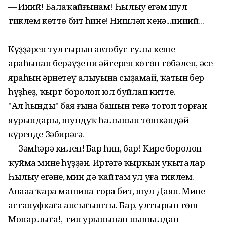
— Ииий! Балаҡайғынам! Һылыу еңгәм шул
тиклем көттө бит һине! Нишләп кенә...иииий...
Күҙҙәрен тултырып автобус тулы кеше
араһынан берәүҙең ни әйтерен көтөп төбәлеп, әсе
яраһын әрнетеү алыуына сыҙамай, ҡатын бер
һүҙһеҙ, ҡырт боролоп юл буйлап китте.
"Ал һындың" бая ғына башын текә тотоп торған
яурындары, шундуҡ һалынып төшкәндәй
күренде Зәбирәгә.
— Зәмһәрә килен! Бар һин, бар! Кире боролоп
ҡуйма минең һүҙҙән. Иртәгә ҡырҡын уҡыталар
Һылыу еңгәнең, мин дә ҡайтам ул уға тиклем.
Анааа ҡара машина тора бит, шул Даян. Мине
астануфкаға апсығышты. Бар, ултырып төш
Монарлыға!,-тип урынынан пышылдап