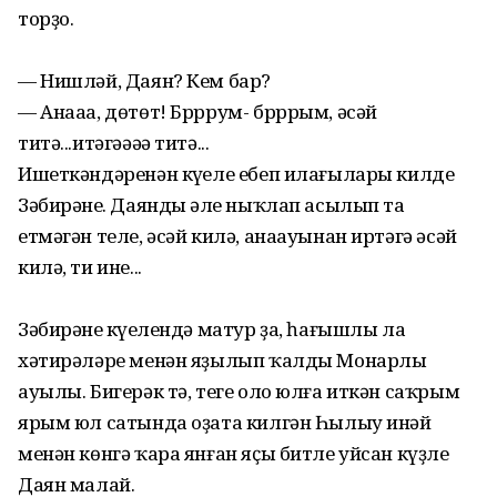
торҙо.
— Нишләй, Даян? Кем бар?
— Анааа, дөтөт! Брррум- брррым, әсәй
титә...итәгәәәә титә...
Ишеткәндәренән күңеле ебеп илағылары килде
Зәбирәнең. Даяндың әле ныҡлап асылып та
етмәгән теле, әсәй килә, анаауынан иртәгә әсәй
килә, ти ине...
Зәбирәнең күңелендә матур ҙа, һағышлы ла
хәтирәләре менән яҙылып ҡалды Монарлы
ауылы. Бигерәк тә, теге оло юлға иткән саҡрым
ярым юл сатында оҙата килгән Һылыу инәй
менән көнгә ҡара янған яҫы битле уйсан күҙле
Даян малай.