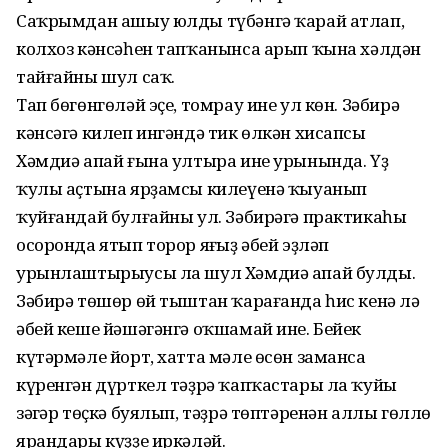
Саҡрымдан ашыу юлды түбәнгә ҡарай атлап,
колхоз кәнсәһен тапҡанынса арып ҡына хәлдән
тайғайны шул саҡ.
Тап бөгөнгөләй эҫе, томрау ине ул көн. Зәбирә
кәнсәгә килеп ингәндә тик өлкән хисапсы
Хәмдиә апай ғына ултыра ине урынында. Үҙ
ҡулы аҫтына ярҙамсы килеүенә ҡыуанып
ҡуйғандай булғайны ул. Зәбирәгә практикаһы
осоронда ятып торор яңғыҙ әбей эҙләп
урынлаштырыусы ла шул Хәмдиә апай булды.
Зәбирә төшөр өй тыштан ҡарағанда һис кенә лә
әбей кеше йәшәгәнгә оҡшамай ине. Бейек
күтәрмәле йорт, хатта мәле өсөн заманса
күренгән дүрткел тәҙрә ҡапҡастары ла ҡуйы
зәңгәр төҫкә буялып, тәҙрә төптәренән аллы гөллө
ярандары күҙҙе иркәләй.