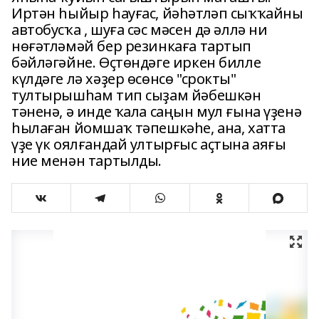
Иртән һыйыр һауғас, йәһәтләп сыҡҡайны
автобусҡа , шуға сәс мәсен дә әллә ни
нөғәтләмәй бер резинкаға тартып
бәйләгәйне. Өҫтөндәге иркен билле
күлдәге лә хәҙер өсөнсө "срокты"
тултырышһам тип сыҙам йәбешкән
тәненә, ә инде ҡала саңын мул ғына үҙенә
һылаған йомшаҡ тәпешкәһе, ана, хатта
үҙе үк оялғандай ултырғыс аҫтына аяғы
ние менән тартылды.