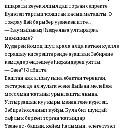
ишараты кеүек ялпылдап торған сепрәкте
йүнәтеп тартып ҡояштан ҡасып маташты. Ә
томрау йәй барыбер үҙенекен итте...
— Һаумыһығыҙ! Һеҙҙең янға ултырырға
мөмкинме?
Күҙҙәрен йомоп, шул арала алда көткән күңелле
осрашыу кисерештәрендә аҙашҡан Зәбирәне
кемдеңдер өндәшеүе һиҫкәндереп уятты.
— Әәәә?! Әлбиттә.
Баштан аяҡ алһыу ғына ебәктән төрөнгән,
сәстәрен дә ал яулыҡ эсенә йыйған мөләйем
мосолман ҡатыны урынлашты янына.
Ултырҙашын күҙ ҡыры менән генә күҙәтеп,
Зәбирә һоҡланып ҡуйҙы. Була бит шундай
сафлыҡ бөркөп торған ҡатындар!
Үҙенең өҫ - башын, кейем һалымын , әлеге гүзәл