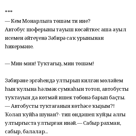
***
— Кем Монарлыға төшәм ти ине?
Автобус шоферының тауыш көсәйткес аша ауыл
исемен әйтеүенә Зәбирә саҡ урынынан
һикермәне.
— Мин-мин! Туҡтағыҙ, мин төшәм!
Зәбирәнең эргәһендә ултырып килгән мөләйем
һын ҡулына һәлмәк сумкаһын тотоп, автобустың
туҡтауын да көтмәй ишек төбөнә барып баҫты.
— Автобустың туҡтағанын көтһәңсе ҡыҙым?!
Ҡолап ҡуйһаң шунан?- тип өндәшеп ҡуйҙы алғы
ултырғыста ултырған инәй.— Сабыр рахман,
сабыр, балалар...