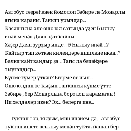
Автобус тәҙрәһенән йомолоп Зәбирә лә Монарлы
яғына ҡараны. Таныш урындар...
Ҡасан ғына әле ошо юл сатында үҙен Һылыу
инәй менән Даян оҙатҡайны...
Хәҙер Даян ҙурҙыр инде... Ә Һылыу инәй ...?
Ҡайтыр тип көткән килендәре нишләне икән...?
Бәлки ҡайтҡандыр ҙа... Тағы ла бәпәйҙәре
тыуғандыр...
Күпме ғүмер үткән? Егерме өс йыл...
Ошо юлдан өс ҡыҙын тапҡансы күпме үтте
Зәбирә , бер Монарлыға боролоп ҡарамаған !
Ни хәлдәләр икән? Эх... белергә ине...
— Туҡтап тор, ҡыҙым, мин инәйем дә, - автобус
туҡтап ишеге асылыу менән туҡталҡанан бер