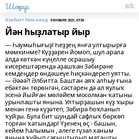
Шоңҡар
Әҙәбиәт һәм ижад
9 ЯНВАРЯ 2021, 07:30
Йән һыҙлатыр йыр
— Һаумыһығыҙ! Һеҙҙең янға ултырырға
мөмкинме? Күҙҙәрен йомоп, шул арала
алда көткән күңелле осрашыу
кисерештәрендә аҙашҡан Зәбирәне
кемдеңдер өндәшеүе һиҫкәндереп уятты.
— Әәәә?! Әлбиттә. Баштан аяҡ алһыу ғына
ебәктән төрөнгән, сәстәрен дә ал яулыҡ
эсенә йыйған мөләйем мосолман ҡатыны
урынлашты янына. Ултырҙашын күҙ ҡыры
менән генә күҙәтеп, Зәбирә һоҡланып
ҡуйҙы. Була бит шундай сафлыҡ бөркөп
торған ҡатындар! Үҙенең өҫ - башын,
кейем һалымын , әлеге гүзәл ханым
янына ҡуйып сағыштырып маташты.