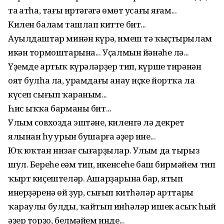
таң атһа, тағы иртәгәгә өмөт усағы яғам...
Килен балам ташлап китте бит...
Ауылдаштар минән күрә, имеш тә ҡыҫтырылам
икән тормоштарына... Уҫалмын йәнәһе лә...
Үҙемде артыҡ күрәләрҙер тип, күрше тирәнән
оят булһа ла, урамдағы анау иҫке йортҡа ла
күсеп сығып ҡараным...
Һис ыҡҡа барманы бит...
Улым совхозда эштәне, киленгә лә декрет
ялынан һуң урын бушарға әҙер ине...
Юҡ юҡтан низағ сығарҙылар. Улым да тырыз
шул. Береһе еңәм тип, икенсеһе баш бирмәйем тип
ҡырт киҫештеләр. Ашарҙарына бар, ятып
инерҙәренә өй ҙур, сығып китһәләр арттары
ҡараулы булды, ҡайтып инһәләр ишек асыҡ һый
әҙер торҙо, белмәйем инде...