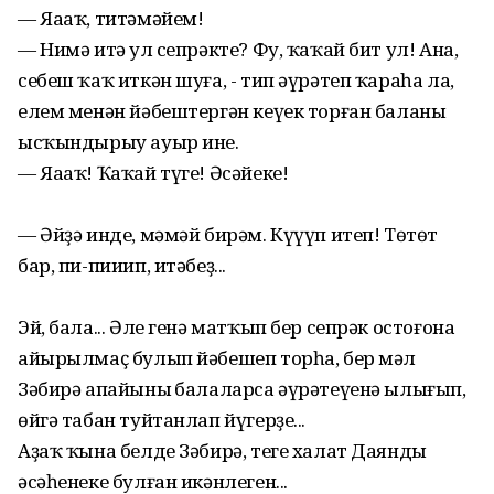
— Яааҡ, титәмәйем!
— Нимә итәң ул сепрәкте? Фу, ҡаҡай бит ул! Ана,
себеш ҡаҡ иткән шуға, - тип әүрәтеп ҡараһа ла,
елем менән йәбештергән кеүек торған баланы
ысҡындырыу ауыр ине.
— Яааҡ! Ҡаҡай түге! Әсәйеке!
— Әйҙә инде, мәмәй бирәм. Күүүп итеп! Төтөт
бар, пи-пииип, итәбеҙ...
Эй, бала... Әле генә матҡып бер сепрәк остоғона
айырылмаҫ булып йәбешеп торһа, бер мәл
Зәбирә апайының балаларса әүрәтеүенә ылығып,
өйгә табан туйтанлап йүгерҙе...
Аҙаҡ ҡына белде Зәбирә, теге халат Даяндың
әсәһенеке булған икәнлеген...