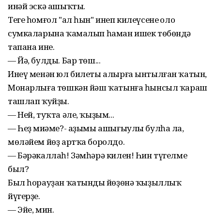
инәй эскә ашыҡты.
Теге һомғол "ал һын" инеп килеүсенең оло
сумкаларына ҡамалып һаман ишек төбөндә
тапана ине.
— Йә, булды. Бар төш...
Инеү менән юл билеты алырға ынтылған ҡатын,
Монарлыға төшкән йәш ҡатынға һынсыл ҡараш
ташлап ҡуйҙы.
— Ней, туҡта әле, ҡыҙым...
— Һеҙ миңәме?- аҙымы ашығыулы булһа ла,
мөләйем йөҙ артҡа боролдо.
— Бәрәкаллаһ! Зәмһәрә килен! Һин түгелме
был?
Был һорауҙан ҡатындың йөҙөнә ҡыҙыллыҡ
йүгерҙе.
— Эйе, мин.