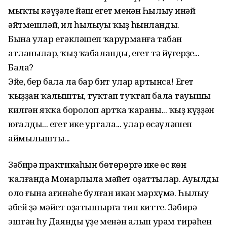
мыҡты кәүҙәле йәш егет менән Һылыу инәй
әйтмешләй, ил һылыуы ҡыҙ һынланды.
Бына улар етәкләшеп ҡарурманға табан
атланылар, ҡыҙ ҡабаланды, егет тә йүгерҙе...
Бала?
Эйе, бер бала ла бар бит улар артынса! Егет
ҡыҙҙан ҡалышты, туҡтап туҡтап бала тауышы
килгән яҡҡа боролоп артҡа ҡараны... ҡыҙ күҙҙән
юғалды... егет ике уртала... улар өсәүләшеп
аймылышты...
Зәбирә практикаһын бөтөрөргә ике өс көн
ҡалғанда Монарлыла мәйет оҙаттылар. Ауылдың
оло ғына ағинәһе булған икән мәрхүмә. Һылыу
әбей ҙә мәйет оҙатышырға тип китте. Зәбирә
эштән һуң Даянды үҙе менән алып урам тирәһен