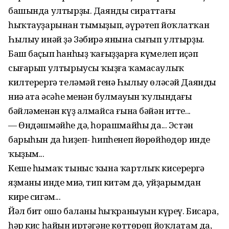
башында ултырҙы. Даяндың сираттағы
һыҡтауҙарынан тымыҙып, әүрәтеп йоҡлатҡан
Һылыу инәй ҙә Зәбирә янына сығып ултырҙы.
Баш баҫып һанһыҙ ҡағыҙҙарға күмелеп иҫәп
сығарып ултырыусы ҡыҙға ҡамасаулыҡ
килтерергә теләмәй генә Һылыу өләсәй Даяндың
ниңә ата әсәһе менән булмауын ҡулындағы
бәйләменән күҙ алмайса ғына бәйән итте...
— Өндәшмәйһең дә, һорашмайһың да... Эстән
барыһын да һиҙеп- һипһенеп йөрөйһөңдөр инде
ҡыҙым...
Кеше һымаҡ тыныс ҡына ҡартлыҡ кисерергә
яҙманы инде миңә, тип китәм дә, уйҙарымдан
кире сигәм...
Йәл бит ошо баланың һыҡраныуын күреү. Бисара,
һәр кис һайын иртәгәне көттөрөп йоҡлатам да,