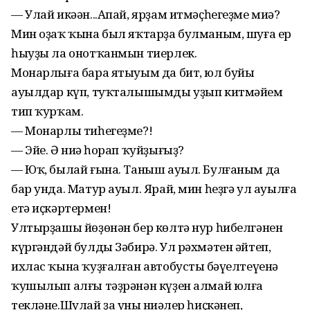
— Улай икәән...Апай, ярҙам итмәҫһегеҙме миңә?
Мин оҙаҡ ҡына был яҡтарҙа булманым, шуға ер
һыуҙы ла онотҡанмын тиерлек.
Монарлыға бара ятыуым да бит, юл буйы
ауылдар күп, туҡталышымды уҙып китмәйем
тип ҡурҡам.
— Монарлы тиһегеҙме?!
— Эйе. Ә ниңә һорап ҡуйҙығыҙ?
— Юҡ, былай ғына. Таныш ауыл. Булғаным да
бар унда. Матур ауыл. Ярай, мин һеҙгә ул ауылға
етә иҫкәртермен!
Ултырҙашы йөҙөнән бер көлтә нур һибелгәнен
күргәндәй булды Зәбирә. Ул рәхмәтен әйтеп,
ихлас ҡына ҡуҙғалған автобустың бәүелтеүенә
ҡушылып алғы тәҙрәнән күҙен алмай юлға
текләне.Шулай ҙа уның ниңәлер һиҫкәнеп,