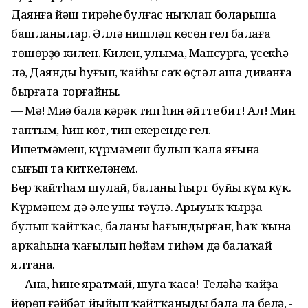
Даянға йәш тирәһе булғас ныҡлап боларыша
башланылар. Әллә нишләп көсөн гел балаға
төшөрҙө килен. Килен, улыма, Мансурға, үсекһә
лә, Даянды һуғып, ҡайһы саҡ өҫтәл аша диванға
бырғата торғайны.
— Мә! Миңә бала кәрәк тип һин әйттең бит! Ал! Мин
таптым, һин көт, тип екеренде гел.
Ишетмәмеш, күрмәмеш булып ҡала яғына
сығып та киткеләнем.
Бер ҡайтһам шулай, баланың һырт буйы күм күк.
Күрмәнем дә әле уны тәүлә. Арыуыҡ ҡырҙа
булып ҡайтҡас, баланы һағындырған, һаҡ ҡына
арҡаһына ҡағылып һөйәм тиһәм дә балаҡай
ялтана.
— Ана, һине яратмай, шуға ҡаса! Теләһә ҡайҙа
йөрөп ғәйбәт йыйып ҡайтҡаныңды бала ла белә, -