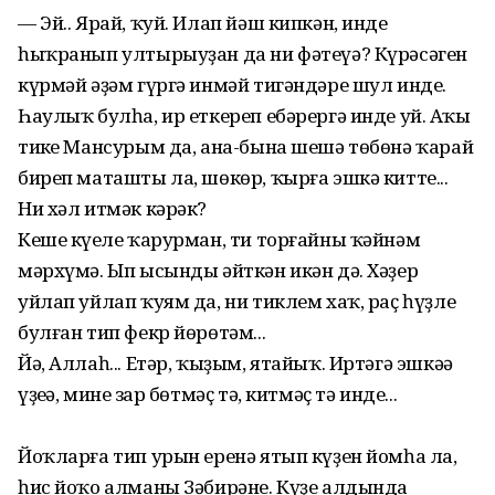
— Эй.. Ярай, ҡуй. Илап йәш кипкән, инде
һыҡранып ултырыуҙан да ни фәтеүә? Күрәсәген
күрмәй әҙәм гүргә инмәй тигәндәре шул инде.
Һаулыҡ булһа, ир еткереп ебәрергә инде уй. Аңҡы
тиңке Мансурым да, ана-бына шешә төбөнә ҡарай
биреп маташты ла, шөкөр, ҡырға эшкә китте...
Ни хәл итмәк кәрәк?
Кеше күңеле ҡарурман, ти торғайны ҡәйнәм
мәрхүмә. Ып ысынды әйткән икән дә. Хәҙер
уйлап уйлап ҡуям да, ни тиклем хаҡ, раҫ һүҙле
булған тип фекр йөрөтәм...
Йә, Аллаһ... Етәр, ҡыҙым, ятайыҡ. Иртәгә эшкәә
үҙеңә, минең зар бөтмәҫ тә, китмәҫ тә инде...
Йоҡларға тип урын еренә ятып күҙен йомһа ла,
һис йоҡо алманы Зәбирәне. Күҙе алдында