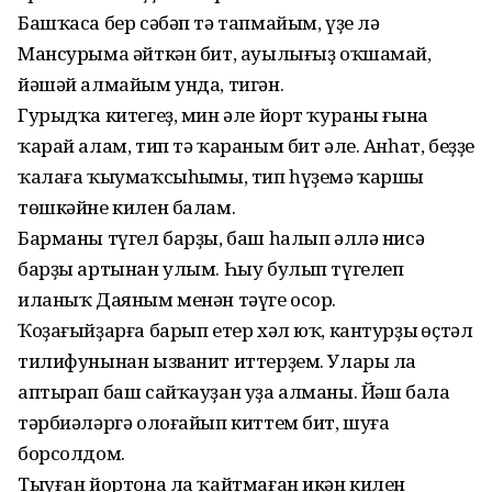
Башҡаса бер сәбәп тә тапмайым, үҙе лә
Мансурыма әйткән бит, ауылығыҙ оҡшамай,
йәшәй алмайым унда, тигән.
Гурыдҡа китегеҙ, мин әле йорт ҡураны ғына
ҡарай алам, тип тә ҡараным бит әле. Анһат, беҙҙе
ҡалаға ҡыумаҡсыһыңмы, тип һүҙемә ҡаршы
төшкәйне килен балам.
Барманы түгел барҙы, баш һалып әллә нисә
барҙы артынан улым. Һыу булып түгелеп
иланыҡ Даяным менән тәүге осор.
Ҡоҙағыйҙарға барып етер хәл юҡ, кантурҙың өҫтәл
тилифунынан ызванит иттерҙем. Улары ла
аптырап баш сайҡауҙан уҙа алманы. Йәш бала
тәрбиәләргә олоғайып киттем бит, шуға
борсолдом.
Тыуған йортона ла ҡайтмаған икән килен