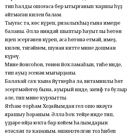
тип һалды ошоғаса бер ытырғанып ҡаршы һүҙ
әйтмәгән килен балам.
Тыуғас та, көс күреп, ризалыҡһыҙ ғына имеҙҙе
баланы. Әллә ниндәй шыптыр һауытлы һөтөн
иҙеп эсергәнен күреп, әсә һөтөнә етмәй, имеҙ,
килен, тигәйнем, шунан китте мине дошман
күреү.
Мине йонсоһон, төнөн йоҡламаһын, тиһең инде,
тип ауыҙ эсенән мыңғырҙаны.
Балаҡай саҡ ҡына йүткерһә лә, витаминлы һөт
эсертмәйегеҙ бына, ауырый инде, зәғиф тә булыр
әле, тип мине ҡурҡытты.
Ятһам-торһам Хоҙайымдан гел ошо икәүгә
ярашыу һораным. Әллә һоҡ тейҙе инде тип,
үҙҙәре өйҙә юҡта бар кейем һалымдарын
өтәҫләп тә ҡараным, өшкөртөлгән тоҙ һибеп