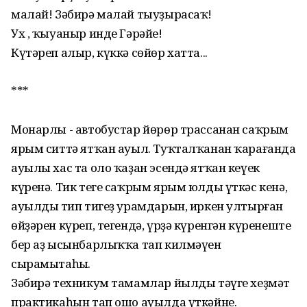
малай! Зәбирә малай тыуҙырасаҡ!
Ух , ҡыуаныр инде Гәрәйе!
Күтәреп алыр, күккә сөйөр хатта...
***
Монарлы - автобустар йөрөр трассанан саҡрым
ярым ситтә ятҡан ауыл. Туҡталҡанан ҡарағанда
ауылы хас та оло ҡаҙан эсендә ятҡан кеүек
күренә. Тик теге саҡрым ярым юлды үткәс кенә,
ауылдың тип тигеҙ урамдарын, иркен ултырған
өйҙәрен күреп, тегендә, үрҙә күренгән күренештең
бер аҙ ысынбарлыҡҡа тап килмәүен
сырамытаһың.
Зәбирә техникум тамамлар йылды тәүге хеҙмәт
практикаһын тап ошо ауылда үткәйне.