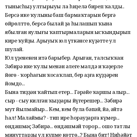
тынысһыҙ ултырыуы ла һиҙелә биреп ҡалды..
Берсә ике ҡулының баш бармаҡтарын бергә
өйрөлттө, берсә былай ҙа һылашып ҡына
ябылған яулығы ҡаптырмаларын ысҡындырып
кире ҡуйҙы. Арыуыҡ юл үткәнсе күҙәтте ул
шулай.
Юл үҙенекен итә барыбер. Арыған, талсыҡҡан
Зәбирә ике ҡулы менән әлеге мәлдә иң ҡәҙерле
йөгө - ҡорһағын ҡосаҡлап, бер аҙға күҙҙәрен
йомдо...
Бына тиҙҙән ҡайтып етер... Гәрәйе ҡаршы алыр...
сыр - сыу килгән ҡыҙҙары йүгерешер... Зәбирә
мут йылмайыр... Кем, кем була бәпәй, йә, әйтә
һал! Малаймы? - тип ире һорауҙарға күмер...
өндәшмәҫ Зәбирә... өндәшмәй торор... ошо татлы
минуттарҙы ул күпме көттө...? Бына бит! Ниһәйәт