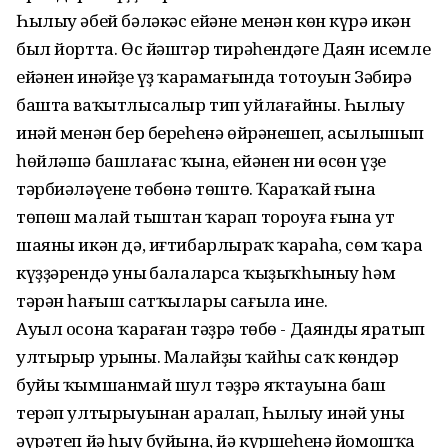
Һылыу әбей бәләкәс ейәне менән көн күрә икән
был йортта. Өс йәштәр тирәһендәге Даян исемле
ейәнен инәйҙең үҙ ҡарамағында тотоуын Зәбирә
башта ваҡытлысалыр тип уйлағайны. Һылыу
инәй менән бер береһенә өйрәнешеп, асылышып
һөйләшә башлағас ҡына, ейәнен ни өсөн үҙе
тәрбиәләүенең төбөнә төштө. Ҡараҡай ғына
төпөш малай тыштан ҡарап тороуға ғына ут
шаяны икән дә, иғтибарлыраҡ ҡараһаң, сөм ҡара
күҙҙәрендә уның балаларса ҡыҙыҡһыныу һәм
тәрән һағыш сатҡылары сағыла ине.
Ауыл осона ҡараған тәҙрә төбө - Даяндың яратып
ултырыр урыны. Малайҙың ҡайһы саҡ көндәр
буйы ҡымшанмай шул тәҙрә яҡтауына баш
терәп ултырыуынан аралап, Һылыу инәй уны
әүрәтеп йә һыу буйына, йә күршеһенә йомошҡа