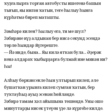
ҡуҙғалырға торған автобустың ишегенә башын
тығып, яңы ингән ҡатын, теге һылыу һынға
күрһәтмә биреп маташты.
Зәмһәрә килен? Һылыу еңгә, ти ме шул?
Зәбирәнең күҙ алдынан бер нисә секунд эсендә
төрлө һындар йүгереште.
— Йә инде, бына... Яңы килә ятҡан була... Әҙерәк
кенә алдараҡ ҡыбырҙарға булмай ине микән ни?
Һы!
Алһыу бөркәнсекле һын ултырып килеп, әле
бушатҡан урынға килеп сумған ҡатын, бер
туҡтауһыҙ ауыҙ эсенән һөйләнде.
Зәбирә тамам хәл айышына төшөндө. Уның ошо
минуттарҙың нисек үтеүен үҙе лә күргеһе килде.