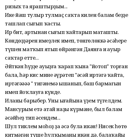
ризыҡ та яраштырҙым...
Ике йәш тулыр тулмаҫ саҡта килен балам беҙҙе
ташлап сығып ҡасты.
Ир бит, артынан сығып ҡайтарып маташты.
Көндөҙҙәрен имеҙлек имеп, төнгөлөккә әсәһерең
түшен матҡып ятып өйрәнгән Даянға иң ауыр
саҡтар етте...
Әйткән һүҙҙе ауыҙға ҡарап ҡына "йотоп" торған
бала, һәр кис минең әүрәтеп "әсәй иртәгә ҡайта,
иртәгәәәә " тигәнемә ышанып, баш бармағын
имеп йоҡлауға күнде.
Иланы барыбер. Уның ыңғайына үҙем түгелдем.
Мансурым етә атай наҙы күрмәне, был балам
әсәйһеҙ тип әсендем...
Шул тиклем моңһоҙ ҙа әсә була икән! Нисек һөтө
китмәгән түше һулҡыманы икән дә, балаҡайы