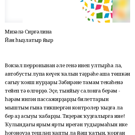
Миңзәлә Сирғәлина
Йән һыҙлатыр йыр
Вокзал перронынан әле генә инеп ултырһа ла,
автобустың лупа кеүек ҡалын тәҙрәһе аша төшкән
сағыу ҡояш нурҙары Зәбирәнең тамам теңкәһенә
тейеп тә өлгөрҙө. Эҫе, тынйыу салонға берәм -
һәрәм ингән пассажирҙарҙың билеттарын
мыштым ғына тикшергән контролер ҡыҙға ла
бер аҙ асыуы ҡабарҙы. Тиҙерәк ҡуҙғалырға ине!
Ҡулындағы ярым ярты ирегән туңдырмаһын ике
һоғоноуҙа тешләп ҡапты ла йәш ҡатын, ҡорған