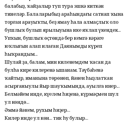
балабыҙ, ҡайҙалыр туп тура эшкә киткән
тинеләр. Балаларыбыҙ араһындағы сатнап ҡына
торған арауыҡтың, беҙ ямау һала алмаҫлыҡ оло
бушлыҡ булып ярылыуына ике яҡлап үкендек...
Упҡын, бушлыҡ өҫтөндә бер кемгә кәрәге
юҡлығын аңлап илаған Даянымды күреп
һыҡрандым...
Шулай ҙа, балам, мин киленемдем ҡасан да
булһа кире килеренә ышанам. Тәүбәһенә
ҡайтыр, иманына төрөнөп, йәнен һыҙлатҡан
асырғаныулы йыр шауҡымында, ауылға инер...
Белмәйем инде, күңелем һиҙенә, күрмәҫмен шул
ул көндө...
Әммә йәнем, рухым һиҙер...
Килер инде ул көн... тик һуң булыр...