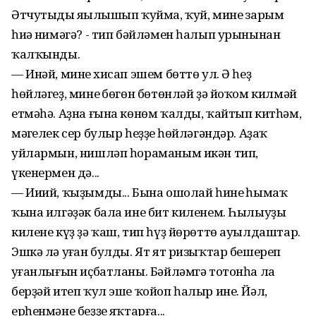
Әтчутыңды яңылышып ҡуйма, ҡуй, минең зарым
һиңә нимәгә? - тип бәйләмен һалып урынынан
ҡалҡынды.
— Инәй, минең хисап эшем бөттө ул. Ә һеҙ
һөйләгеҙ, минең бөгөн бөтөнләй ҙә йоҡом килмәй
етмәһә. Аҙна ғына көнөм ҡалды, ҡайтып китһәм,
мәңгелек сер булыр һеҙҙең һөйләгәндәр. Аҙаҡ
уйлармын, нишләп һораманым икән тип,
үкенермен дә...
— Ииий, ҡыҙымды... Бына ошолай һинең һымаҡ
ҡына илгәҙәк бала ине бит киленем. Һылыуҙың
килене күҙ ҙә ҡаш, тип һүҙ йөрөттө ауылдаштар.
Эшкә лә уңған булды. Ят ят ризыҡтар бешереп
уңғанлығын иҫбатланы. Бәйләмгә тотонһа ла
берҙәй итеп ҡул эше ҡойоп һалыр ине. Йәл,
ерһенмәне беҙҙең яҡтарға...