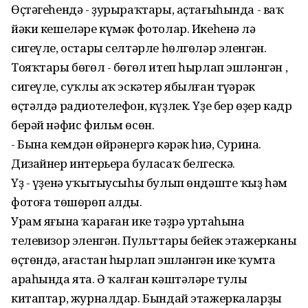
Өҫтәгеһендә - ҙурыраҡтары, аҫтағыһында - ваҡ
йәки кешеләре күмәк фотолар. Икеһенә лә
сигеүле, остары селтәрле һөлгөләр эленгән.
Тояҡтары бөгөл - бөгөл итеп һырлап эшләнгән ,
сигеүле, суҡлы аҡ эскәтер ябылған түңәрәк
өҫтәлдә радиотелефон, күҙлек. Үҙе бер өҙер кадр
берәй нәфис фильм өсөн.
- Бына кемдән өйрәнергә кәрәк һиңә, Сурина.
Дизайнер интерьера буласаҡ белгескә.
Үҙ - үҙенә уҡытыусыһы булып өндәште ҡыҙ һәм
фотоға төшөрөп алды.
Урам яғына ҡараған ике тәҙрә уртаһына
телевизор эленгән. Пульттары бейек этажерканың
өҫтөндә, ағастан һырлап эшләнгән ике ҡумта
араһында ята. Ә ҡалған кәштәләре тулы
китаптар, журналдар. Бындай этажеркаларҙы