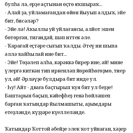
булһа ла, ерҙең аҫтынан өҫтө яҡшыраҡ...
- Алай ҙа, уйламағандан өйөн йыуып алдыҡ, эйе
бит, бисәләр?
- Эйе лә! Аҡыллы уй уйлағансы, алйот эшен
бөтөргән, тигәндәй, шәп иттек әле.
- Ҡарағай еҫтәре сығып ҡалды. Әтеү ни шыпа
әллә ҡайһылай ине бит...
- Эйе! Төҙәлеп алһа, кәрәккә бирер ине, әй! мине
үлергә киткән тип иркенләп йөрөйһөгөҙмө, тиер
ул, әй! Әрләүҙе булдыра бит инде ул.
- Һу! Айт - дваға баҫтырып ҡуя бит ул беҙҙе!
Баштарын баҫып, кәйефһеҙ генә һөйләшеп
барған ҡатындар йылмашыты, аҙымдары
етеҙләнде, күҙҙәре күңеллеләнде.
Ҡатындар Ҡоттой әбейҙең элек ҡот уйнаған, хәҙер