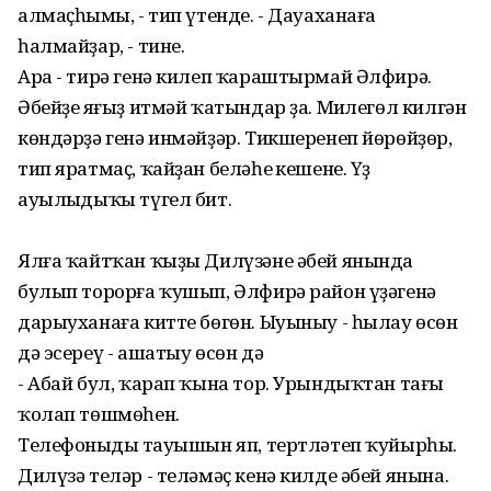
алмаҫһыңмы, - тип үтенде. - Дауаханаға
һалмайҙар, - тине.
Ара - тирә генә килеп ҡараштырмай Әлфирә.
Әбейҙе яңғыҙ итмәй ҡатындар ҙа. Миңлегөл килгән
көндәрҙә генә инмәйҙәр. Тикшеренеп йөрөйҙөр,
тип яратмаҫ, ҡайҙан беләһең кешене. Үҙ
ауылыңдыҡы түгел бит.
Ялға ҡайтҡан ҡыҙы Дилүзәне әбей янында
булып торорға ҡушып, Әлфирә район үҙәгенә
дарыуханаға китте бөгөн. Ыуыныу - һылау өсөн
дә эсереү - ашатыу өсөн дә
- Абай бул, ҡарап ҡына тор. Урындыҡтан тағы
ҡолап төшмөһен.
Телефоныңдың тауышын яп, тертләтеп ҡуйырһың.
Дилүзә теләр - теләмәҫ кенә килде әбей янына.