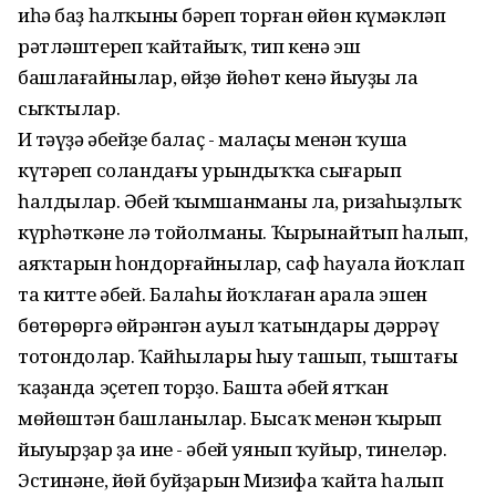
иһә баҙ һалҡыны бәреп торған өйөн күмәкләп
рәтләштереп ҡайтайыҡ, тип кенә эш
башлағайнылар, өйҙө йөһөт кенә йыуҙы ла
сыҡтылар.
Иң тәүҙә әбейҙе балаҫ - малаҫы менән ҡуша
күтәреп соландағы урындыҡҡа сығарып
һалдылар. Әбей ҡымшанманы ла, ризаһыҙлыҡ
күрһәткәне лә тойолманы. Ҡырынайтып һалып,
аяҡтарын һондорғайнылар, саф һауала йоҡлап
та китте әбей. Балаһы йоҡлаған арала эшен
бөтөрөргә өйрәнгән ауыл ҡатындары дәррәү
тотондолар. Ҡайһылары һыу ташып, тыштағы
ҡаҙанда эҫетеп торҙо. Башта әбей ятҡан
мөйөштән башланылар. Бысаҡ менән ҡырып
йыуырҙар ҙа ине - әбей уянып ҡуйыр, тинеләр.
Эстинәне, йөй буйҙарын Миңзифа ҡайта һалып