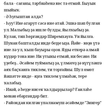
бала - сағаның, тәрбиәһенә көс тә етмәй. Быуын
шыйыҡ.
- Ә һуғыштан алда?
- Һуу! Ике агарут сәсә ине атай. Эшкә шәп булған
ул. Малыбыҙ ҙа ишле булды, йылҡыбыҙ ҙа.
Кулак, тип һөргәндәр Ширемхауға. Ун йылға.
Шунан башталды инде беҙҙең ыҙа. Йәйе - көҙө үтә
ине лә ул, ҡыш бауыры оҙон. Яҙҙы еткерә алмай
күҙҙәр тона ине. Ни утыны етмәй, ни бесәне. Ни
үҙебеҙ... Әсәйем туймағыҙ ҙа, үлмәгеҙ ҙә күгүләнгә
аяҡ баҫҡанға тиклем, ти торғайны. Шул өмөт
йәшәтте инде - яҙға тиклем үлмәһәк, тере
ҡалабыҙ.
- Инәй, ә һеҙҙе нисек ҡалдырҙылар? Ғаиләһе
менән ебәргәндәр бит.
- Райондан килгән упалнамуш әсәйемдең "Зингер"