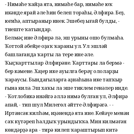
- Нимәһе ҡайҙа ята, нимәһе бар, нимәһе юҡ
икәнде ярай әле һин белеп тораһың, Әлфирә. Беҙ,
юғиһә, аптыраныр инек. Эшебеҙ ыңғай булды, -
тиеште ҡатындар.
Белмәҫ ине Әлфирә лә, эш урыны ошо булмаһа.
Ҡоттой әбейҙе оҙаҡ ҡараны ул. Ул эшләй
башлағанда ҡарты ла тере ине әле.
Ҡыҫҡарттылар Әлфирәне. Ҡарттары ла бермә -
бер кәмене. Хәҙер ике ауылға берәү ололарҙы
ҡараусы. Бындағыларға аҙнаһына ике тапҡыр
ғына килә. Эш хаҡы ла эше тиклем генәлер инде.
- Ҡотлобикә инәйгә әллә нимә булған ул, Әлфирә
апай, - тип шул Миңлегөл әйтте Әлфирәгә. - -
Иртәнсәк килһәм, иҙәнендә ята ине. Кейәүең менән
саҡ күтәреп һалдыҡ урындыҡҡа. Мин килмәгән
көндәрҙә ара - тирә килеп ҡараштырып китә