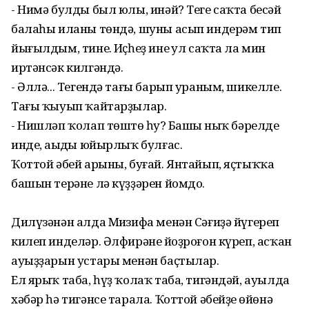
- Нимә булды был юлы, инәй? Теге саҡта бесәй
балаһы иланы төндә, шуны асып индерәм тип
йығылдым, тинең. Иҫһеҙ инең ул саҡта ла мин
иртәнсәк килгәндә.
- Әллә... Тегендә тағы барып ураным, шикелле.
Тағы ҡыуып ҡайтарҙылар.
- Нишләп ҡолап төштөң һуң? Башың ныҡ бәрелде
инде, аңыңды юйырлыҡ булғас.
Ҡоттой әбей арыны, буғай. Янтайып, яҫтыҡҡа
башын терәне лә күҙҙәрен йомдо.
Дилүзәнән алда Миңзифа менән Сәғиҙә йүгереп
килеп инделәр. Әлфирәнең йоҙроғон күреп, асҡан
ауыҙҙарын устары менән баҫтылар.
Ел ярыҡ таба, һүҙ ҡолаҡ таба, тигәндәй, ауылда
хәбәр һә тигәнсе тарала. Ҡоттой әбейҙең өйөнә