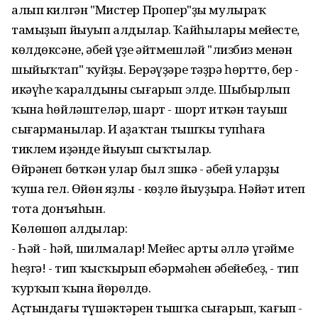
алып килгән "Мистер Пропер"ҙы мулыраҡ
тамыҙып йыуып алдылар. Ҡайһылары мейесте,
көлдөксәне, әбей үҙе әйтмешләй "лизбиз менән
шыйыҡтап" ҡуйҙы. Берәүҙәре тәҙрә һөрттө, бер -
икәүһе ҡаралдыны сығарып элде. Шыбырлып
ҡына һөйләштеләр, шарт - шорт иткән тауыш
сығарманылар. Иң аҙаҡтан тышҡы тупһаға
тиклем иҙәнде йыуып сыҡтылар.
Өйрәнеп бөткән улар был зшкә - әбей уларҙы
ҡуша гел. Өйөн яҙлы - көҙлө йыуҙыра. Нәйәт итеп
тота донъяһын.
Көлөшөп алдылар:
- Һәй - һәй, шилмалар! Мейес арты әллә үгәйме
һеҙгә! - тип ҡысҡырып ебәрмәһен әбейебеҙ, - тип
ҡурҡып ҡына йөрөлдө.
Аҫтындағы түшәктәрен тышҡа сығарып, ҡағып -