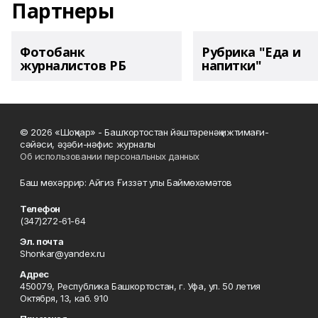
Партнеры
Фотобанк
Рубрика "Еда и
журналистов РБ
напитки"
© 2026 «Шоңҡар» - Башҡортостан йәштәренәң ижтимағи-
сәйәси, әҙәби-нәфис журналы
Об использовании персональных данных
Баш мөхәррир: Айгиз Ғиззәт улы Баймөхәмәтов
Телефон
(347)272-61-64
Эл. почта
Shonkar@yandex.ru
Адрес
450079, Республика Башкортостан, г. Уфа, ул. 50 летия
Октября, 13, каб. 910