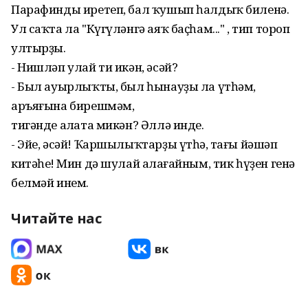
Парафинды иретеп, бал ҡушып һалдыҡ биленә.
Ул саҡта ла "Күгүләнгә аяҡ баҫһам..." , тип тороп
ултырҙы.
- Нишләп улай ти икән, әсәй?
- Был ауырлыҡты, был һынауҙы ла үтһәм,
аръяғына бирешмәм,
тигәнде аңлата микән? Әллә инде.
- Эйе, әсәй! Ҡаршылыҡтарҙы үтһәң, тағы йәшәп
китәһең! Мин дә шулай аңлағайным, тик һүҙен генә
белмәй инем.
Читайте нас