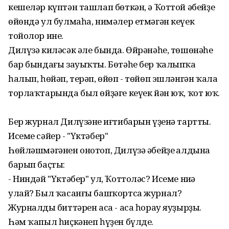
кешеләр күптән ташлап бөткән, ә Ҡоттой әбейҙең
өйөндә ул булмаһа, нимәлер етмәгән кеүек
тойолор ине.
Дилүзә киләсәк әле бында. Өйрәнәһе, төшөнәһе
бар бындағы зауыҡты. Бөтәһе бер ҡалыпҡа
һалып, һөйәп, терәп, өйөп - төйөп эшләнгән ҡала
торлаҡтарында был өйҙәге кеүек йән юҡ, ҡот юҡ.
Бер журнал Дилүзәнең иғтибарын үҙенә тартты.
Исеме сәйер - "Үктәбер"
Һөйләшмәгәнен онотоп, Дилүзә әбейҙең алдына
барып баҫты:
- Ниндәй "Үктәбер" ул, Ҡоттоләс? Исеме ниңә
улай? Был ҡасанғы башҡортса журнал?
Журналдың биттәрен аса - аса һорау яуҙырҙы.
Һәм ҡапыл һиҫкәнеп һүҙен бүлде.