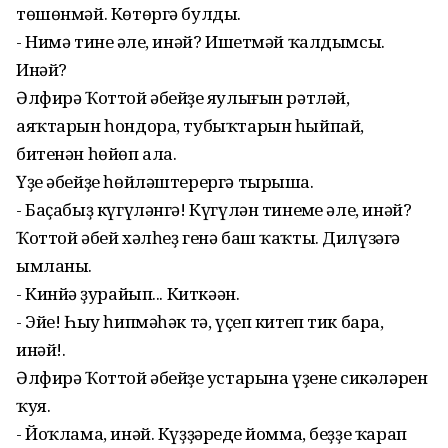
төшөнмәй. Көтөргә булды.
- Нимә тинең әле, инәй? Ишетмәй ҡалдымсы.
Инәй?
Әлфирә Ҡоттой әбейҙең яулығын рәтләй,
аяҡтарын һондора, тубыҡтарын һыйпай,
битенән һөйөп ала.
Үҙе әбейҙе һөйләштерергә тырыша.
- Баҫабыҙ күгүләнгә! Күгүлән тинеңме әле, инәй?
Ҡоттой әбей хәлһеҙ генә баш ҡаҡты. Дилүзәгә
ымланы.
- Кинйәң ҙурайып... Киткәән.
- Эйе! Һыу һипмәһәк тә, үҫеп китеп тик бара,
инәй!.
Әлфирә Ҡоттой әбейҙең устарына үҙенең сикәләрен
ҡуя.
- Йоҡлама, инәй. Күҙҙәреңде йомма, беҙҙе ҡарап