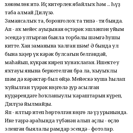
хөкөмлөк итә. Иҫ китерлек ябайлыҡ һәм ... Һүҙ
таба алмай Дилүзә.
Замансалыҡ та, боронғолоҡ та типә - тиң бында.
Ап - аҡ мейес ауыҙынан өҫтәрәк эшләнгән уйым
эсендә ултырған быяла торбалы шәмгә һушы
китте. Хан заманына ҡалған шәм! Ә бында ул
бына хәҙер үк кәрәк булсағын белгәндәй,
маһайып, күкрәк киреп ҡунаҡлаған. Ишектең уң
яҡтауы янына беркетелгән бра ла, ҡыуыҡлы
шәм дә кәрәктәр был өйҙә. Мейескә ҡуша һылап
ҡуйылған түңәрәк көҙгөлә ҙур асылған
күҙҙәрендәге һоҡланыулы ҡараштарын күреп,
Дилүзә йылмайҙы.
Яп - ялтыр итеп һөртөлгән көҙгө лә үҙ урынында.
Ике тәҙрә араһында түбәнән алып аҫлы - өҫлө
эленгән быялалы рамдар эсендә - фотолар.