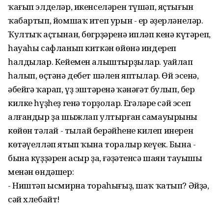
ҡағып элделәр, икенселәрен түшәп, яҫтығын
ҡабартып, йомшаҡ итеп урын - ер әҙерләнеләр.
Ҡултыҡ аҫтынан, бөгрҙәренә ипләп кенә күтәреп,
һауаһы сафланып киткән өйөнә индереп
һалдылар. Кейемен алыштырҙылар. уңайлап
һалып, өҫтәнә дебет шәлен яптылар. Өй эсенә,
әбейгә ҡарап, үҙ эштәренә ҡәнәғәт булып, бер
килке һүҙһеҙ генә торҙолар. Еңгәләре сәй эсеп
алғандыр ҙа шыжлап ултырған самауырының
көйөн тәңлай - тыңлай берәйһенең килеп инерен
көтәүелләп ятып ҡына торалыр кеүек. Бына -
бына күҙҙәрен асыр ҙа, ғәҙәтенсә шаян тауышы
менән өндәшер:
- Ништәп ысмирна тораһығыҙ, шаҡ ҡатып? Әйҙә,
сәй хлебайт!