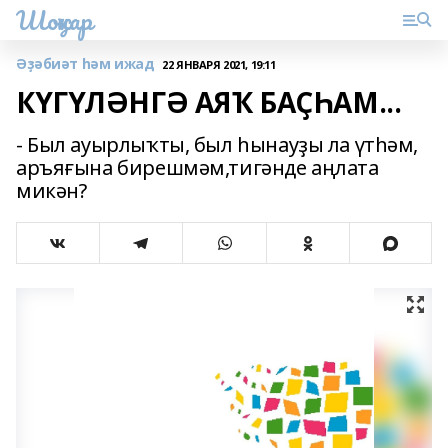
Шоңҡар
Әҙәбиәт һәм ижад
22 ЯНВАРЯ 2021, 19:11
КҮГҮЛӘНГӘ АЯҠ БАҪҺАМ...
- Был ауырлыҡты, был һынауҙы ла үтһәм,
аръяғына бирешмәм,тигәнде аңлата
микән?