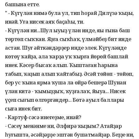
башына етте.
" - Күгүлән нимә була ул, тип һорай Дилүзә ҡыҙың,
инәй. Уға нисек аяҡ баҫаһың, ти.
- Күгүлән ни...Шул ыуыҙ үлән инде, яңы ғына баш
төртөп сыҡҡан. Яҙға сыҡһаҡ, үлмәйбеҙ бит инде
астан. Шуғ әйткәндәрҙер инде элек. Күгүләнде
көтөү ҡайҙа, ала ҡарҙа уҡ ҡырға йөрөй башлай
инек. Кәсер бысаҡ алып. Ҡыштаған һарына
табып, ҡаҙып алып ҡайтабыҙ. Әсәй төйөп - төйөп,
бер ус ҡына ярма ҡуша ла өйрә бешерә Шунан
үлән китә - ҡымыҙҙыҡ, ҡуҙғалаҡ, йыуа... Нисек
үҫеп сығып өлгөргәндер... Бөтә ауыл баллары
сыға инек бит.
- Картуф сәсә инегеҙме, инәй?
- Сәсеү менәнме ни, Әлфирә ҡыҙым.? Атайҙар
һуғышта, әсәйҙәрҙе эштән бушатмайҙар. Беҙҙең ни,