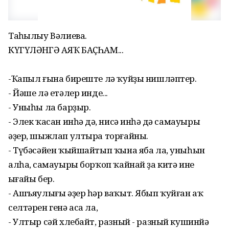
Таңһылыу Вәлиева.
КҮГҮЛӘНГӘ АЯҠ БАҪҺАМ...
-Ҡапыл ғына биреште лә ҡуйҙы нишләптер.
- Йәше лә етәлер инде...
- Уныһы ла барҙыр.
- Элек ҡасан инһәң дә, нисә инһәң дә самауыры
әҙер, шыжлап ултыра торғайны.
- Түбәсәйен ҡыйшайтып ҡына яба ла, уныһын
алһаң, самауыры борҡоп ҡайнай ҙа китә ине
ыңғайы бер.
- Ашъяулығы әҙер һәр ваҡыт. Ябып ҡуйған аҡ
селтәрен генә аса ла,
- Ултыр сәй хлебайт, разный - разный кушинйә