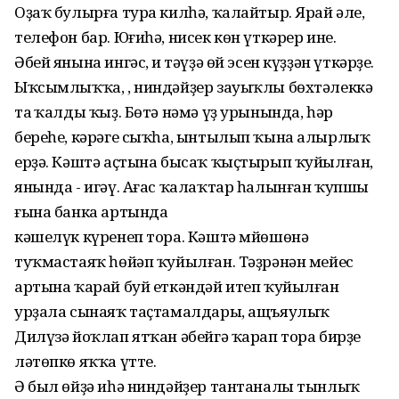
Оҙаҡ булырға тура килһә, ҡалайтыр. Ярай әле,
телефон бар. Юғиһә, нисек көн үткәрер ине.
Әбей янына ингәс, иң тәүҙә өй эсен күҙҙән үткәрҙе.
Ыҡсымлыҡҡа, , ниндәйҙер зауыҡлы бөхтәлеккә
таң ҡалды ҡыҙ. Бөтә нәмә үҙ урынында, һәр
береһе, кәрәге сыҡһа, ынтылып ҡына алырлыҡ
ерҙә. Кәштә аҫтына бысаҡ ҡыҫтырып ҡуйылған,
янында - игәү. Ағас ҡалаҡтар һалынған ҡупшы
ғына банка артында
кәшелүк күренеп тора. Кәштә мйөшөнә
туҡмастаяҡ һөйәп ҡуйылған. Тәҙрәнән мейес
артына ҡарай буй еткәндәй итеп ҡуйылған
урҙала сынаяҡ таҫтамалдары, ащъяулыҡ
Дилүзә йоҡлап ятҡан әбейгә ҡарап тора бирҙе
ләтөпкө яҡҡа үтте.
Ә был өйҙә иһә ниндәйҙер тантаналы тынлыҡ