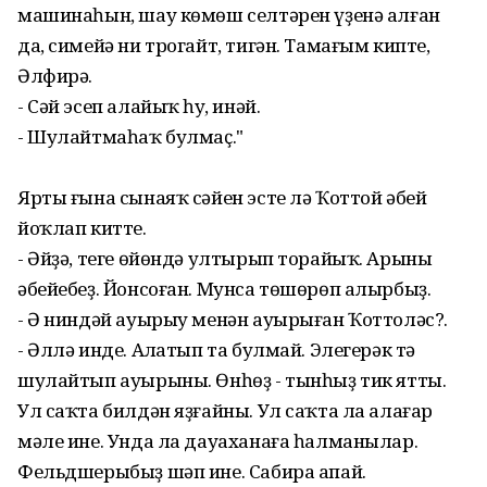
машинаһын, шау көмөш селтәрен үҙенә алған
да, симейә ни трогайт, тигән. Тамағым кипте,
Әлфирә.
- Сәй эсеп алайыҡ һуң, инәй.
- Шулайтмаһаҡ булмаҫ."
Ярты ғына сынаяҡ сәйен эсте лә Ҡоттой әбей
йоҡлап китте.
- Әйҙә, теге өйөндә ултырып торайыҡ. Арыны
әбейебеҙ. Йонсоған. Мунса төшөрөп алырбыҙ.
- Ә ниндәй ауырыу менән ауырыған Ҡоттоләс?.
- Әллә инде. Аңлатып та булмай. Элегерәк тә
шулайтып ауырыны. Өнһөҙ - тынһыҙ тик ятты.
Ул саҡта билдән яҙғайны. Ул саҡта ла алағар
мәле ине. Унда ла дауаханаға һалманылар.
Фельдшерыбыҙ шәп ине. Сабира апай.