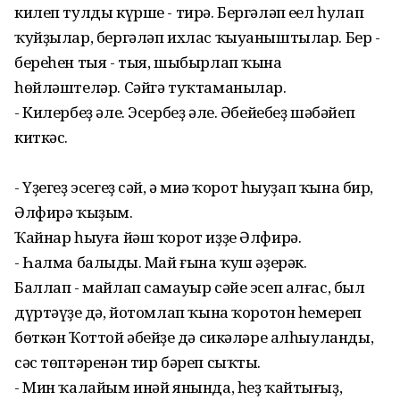
килеп тулды күрше - тирә. Бергәләп еңел һулап
ҡуйҙылар, бергәләп ихлас ҡыуаныштылар. Бер -
береһен тыя - тыя, шыбырлап ҡына
һөйләштеләр. Сәйгә туҡтаманылар.
- Килербеҙ әле. Эсербеҙ әле. Әбейебеҙ шәбәйеп
киткәс.
- Үҙегеҙ эсегеҙ сәй, ә миңә ҡорот һыуҙап ҡына бир,
Әлфирә ҡыҙым.
Ҡайнар һыуға йәш ҡорот иҙҙе Әлфирә.
- Һалма балыңды. Май ғына ҡуш әҙерәк.
Баллап - майлап самауыр сәйе эсеп алғас, был
дүртәүҙең дә, йотомлап ҡына ҡоротон һемереп
бөткән Ҡоттой әбейҙең дә сикәләре алһыуланды,
сәс төптәренән тир бәреп сыҡты.
- Мин ҡалайым инәй янында, һеҙ ҡайтығыҙ,