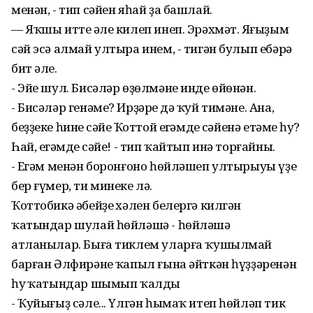
менән, - тип сәйен яһай ҙа башлай.
— Яҡшы иттең әле килеп инеп. Эрәхмәт. Яңғыҙым
сәй эсә алмай ултыра инем, - тигән булып ебәрә
бит әле.
- Эйе шул. Бисәләр өҙөлмәне инде өйөнән.
- Бисәләр генәме? Ирҙәрең дә ҡуй тимәне. Ана,
беҙҙеке һинең сәйең Ҡоттой еңгәмдең сәйенә етәме һуң?
Һай, еңгәмдең сәйе! - тип ҡайтып инә торғайны.
- Еңгәм менән боронғоно һөйләшеп ултырыуы үҙе
бер ғүмер, ти минеке лә.
Ҡоттобикә әбейҙең хәлен белергә килгән
ҡатындар шулай һөйләшә - һөйләшә
атланылар. Быға тиклем уларға ҡушылмай
барған Әлфирәнең ҡапыл ғына әйткән һүҙҙәренән
һуң ҡатындар шымып ҡалды
- Ҡуйығыҙ сәле... Үлгән һымаҡ итеп һөйләп тик