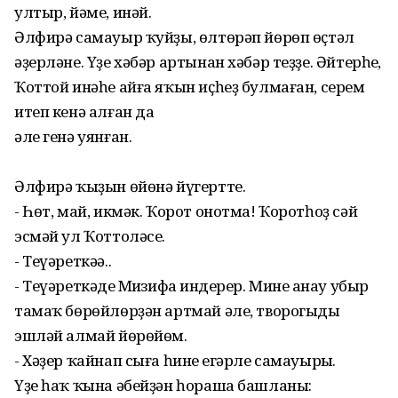
ултыр, йәме, инәй.
Әлфирә самауыр ҡуйҙы, өлтөрәп йөрөп өҫтәл
әҙерләне. Үҙе хәбәр артынан хәбәр теҙҙе. Әйтерһең,
Ҡоттой инәһе айға яҡын иҫһеҙ булмаған, серем
итеп кенә алған да
әле генә уянған.
Әлфирә ҡыҙын өйөнә йүгертте.
- Һөт, май, икмәк. Ҡорот онотма! Ҡоротһоҙ сәй
эсмәй ул Ҡоттоләсең.
- Теүәреткәә..
- Теүәреткәңде Миңзифаң индерер. Минең анау убыр
тамаҡ бөрөйлөрҙән артмай әле, творогыңды
эшләй алмай йөрөйөм.
- Хәҙер ҡайнап сыға һинең егәрле самауырың.
Үҙе һаҡ ҡына әбейҙән һораша башланы: