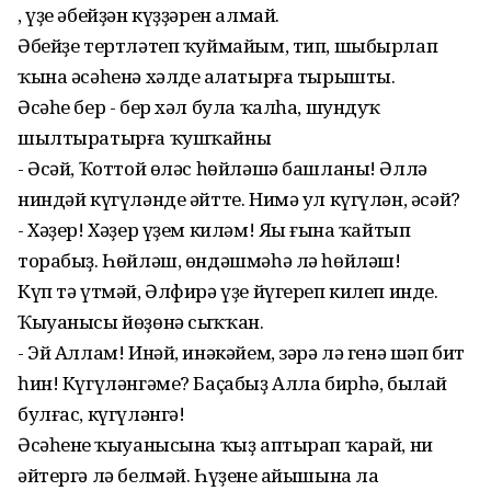
, үҙе әбейҙән күҙҙәрен алмай.
Әбейҙе тертләтеп ҡуймайым, тип, шыбырлап
ҡына әсәһенә хәлде аңлатырға тырышты.
Әсәһе бер - бер хәл була ҡалһа, шундуҡ
шылтыратырға ҡушҡайны
- Әсәй, Ҡоттой өләс һөйләшә башланы! Әллә
ниндәй күгүләнде әйтте. Нимә ул күгүлән, әсәй?
- Хәҙер! Хәҙер үҙем киләм! Яңы ғына ҡайтып
торабыҙ. Һөйләш, өндәшмәһә лә һөйләш!
Күп тә үтмәй, Әлфирә үҙе йүгереп килеп инде.
Ҡыуанысы йөҙөнә сыҡҡан.
- Эй Аллам! Инәй, инәкәйем, зәрә лә генә шәп бит
һин! Күгүләнгәме? Баҫабыҙ Алла бирһә, былай
булғас, күгүләнгә!
Әсәһенең ҡыуанысына ҡыҙ аптырап ҡарай, ни
әйтергә лә белмәй. Һүҙенең айышына ла