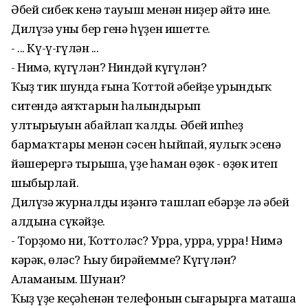
Әбей сибек кенә тауыш менән ниҙер әйтә ине.
Дилүзә уның бер генә һүҙен ишетте.
- ... Кү-ү-гүлән ...
- Нимә, күгүлән? Ниндәй күгүлән?
Ҡыҙ тик шунда ғына Ҡоттой әбейҙең урындыҡ
ситендә аяҡтарын һалындырып
ултырыуын абайлап ҡалды. Әбей ипһеҙ
бармаҡтары менән сәсен һыйпай, яулыҡ эсенә
йәшерергә тырыша, үҙе һаман өҙөк - өҙөк итеп
шыбырлай.
Дилүзә журналды иҙәнгә ташлап ебәрҙе лә әбей
алдына сүкәйҙе.
- Торҙоңмо ни, Ҡоттоләс? Урра, урра, урра! Нимә
кәрәк, өләс? Һыу бирәйемме? Күгүлән?
Аңламаным. Шунан?
Ҡыҙ үҙе кеҫәһенән телефонын сығарырға маташа