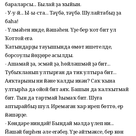
бараларсы... Былай ҙа ҡыйын.
- У-у-й... Ы-ы-ста... Тәүбә, тәүбә. Шулайтабыҙ ҙа
баһа!
- Үлмәһен инде, йәшәһен. Үҙе бер ҡот бит ул
Ҡоттой еңгә.
Ҡатындарҙың тауышында өмөт ишетелде,
борсоулы йөҙҙөре асылды.
- Ашамай ҙа, эсмәй ҙә, һөйләшмәй ҙә бит...
Тубыҡланып ултырған да тик ултыра бит...
Аяҡтарының ни йәне ҡалды икән? Саҡ ҡына
ултырһаң да ойой бит аяҡ. Башын да ҡалҡытмай
бит. Тын да тартмай һымаҡ бит. Шуға
аптырайбыҙ шул. Иремәгән ҡар иреп бөттө, ер
йәшәрҙе.
- Көндәре ниндәй! Бындай мәлдә үлеп ни...
Йәшәй бирһен әле еңгәбеҙ. Үҙе әйтмәксе, бер көн