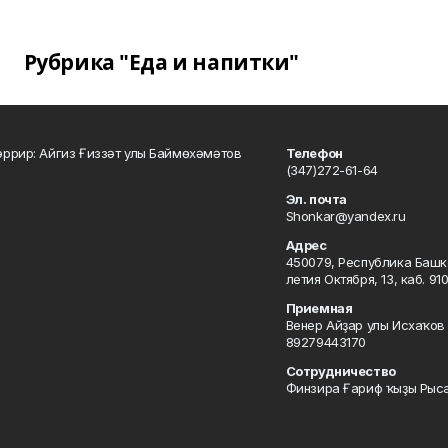
Рубрика "Еда и напитки"
ррир: Айгиз Ғиззәт улы Баймөхәмәтов
Телефон
(347)272-61-64
Эл. почта
Shonkar@yandex.ru
Адрес
450079, Республика Башкор
летия Октября, 13, каб. 91
Приемная
Венер Айҙар улы Исхаҡов 
89279443170
Сотрудничество
Финзира Ғариф ҡыҙы Рыса