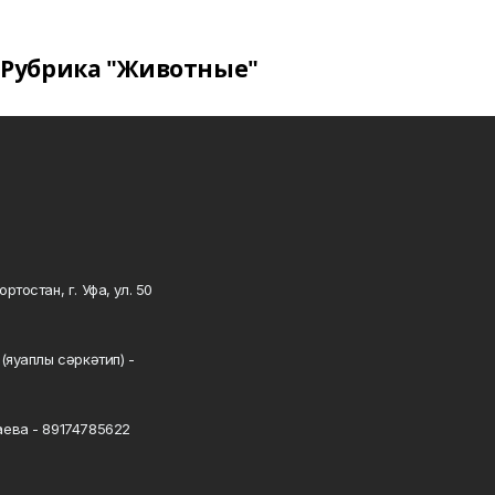
Рубрика "Животные"
тостан, г. Уфа, ул. 50
0
(яуаплы сәркәтип) -
ева - 89174785622