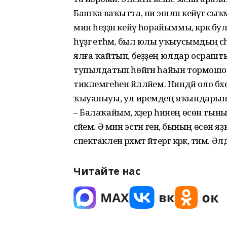
Башҡа ваҡытта, ни эшләп кейәүгә сыҡ
мин һеҙҙән кейәү һорайыммы, кәрәк бул
һүҙгә етһәм, был юлы уҡыусымдың әсә
ялға ҡайтып, беҙҙең юлдар осрашты. Х
тупылдатып һөйгән һайын тормошомд
тиклемгеһен йәлләйем. Ниндәй оло бәхе
ҡыуаныуы, ул иремдең яҡындары
– Балаҡайым, хәҙер һинең өсөн тыны
әсәйем. Ә мин эстән генә, бының өсөн 
спектакленә рәхмәт әйтергә кәрәк, тим
Читайте нас