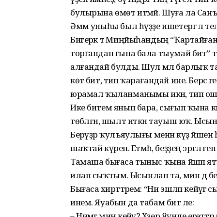
булырына өмөт итмәй. Шуға ла Санъя
Әммә уныһы был һүҙҙе ишетергә лә тел
Бигерәк тә Миңйыһандың “Ҡартайған 
торғандан ғына бала тыумай бит” ти
алғандай булды. Шул мәл барлыҡ т
көтә бит, тип ҡарағандай ине. Берсә ге
юрамал ҡыланманымы икән, тип ошо 
Ике битем янып бара, сығып ҡына ки
төбәлгән, шылт иткән тауыш юҡ. Ысын
Берәүҙәр ҡулъяулығы менән күҙ йәшен
шаҡтай күренә. Етмәһә, беҙҙең эргәлә ген
Тамаша бығаса тыныс ҡына йәшәп ятҡ
илап сыҡтым. Ысынлап та, мин дә 
Бығаса әхирәттәрем: “Ни эшләп кейәүг
инем. Яуабын да табам бит әле:
– Нимәгә миңә кейәү? Хәҙер йүнле егетт