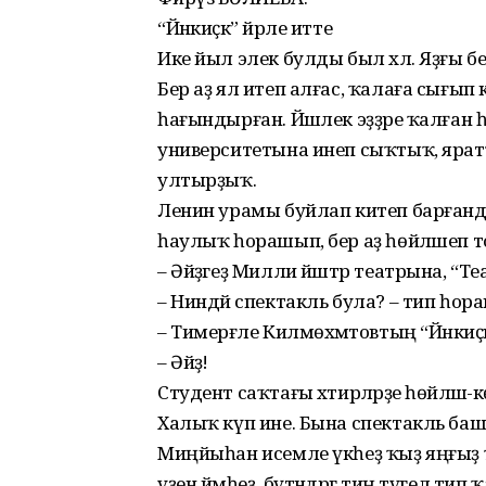
“Йәнкиҫәк” йәрле итте
Ике йыл элек булды был хәл. Яҙғы бер
Бер аҙ ял итеп алғас, ҡалаға сығып
һағындырған. Йәшлек эҙҙәре ҡалған һ
университетына инеп сыҡтыҡ, яра
ултырҙыҡ.
Ленин урамы буйлап китеп барғанда
һаулыҡ һорашып, бер аҙ һөйләшеп то
– Әйҙәгеҙ Милли йәштәр театрына, “Те
– Ниндәй спектакль була? – тип һор
– Тимерғәле Килмөхәмәтовтың “Йәнкиҫәк”
– Әйҙә!
Студент саҡтағы хәтирәләрҙе һөйләшә-
Халыҡ күп ине. Бына спектакль баш
Миңйыһан исемле үкһеҙ ҡыҙ яңғыҙ 
үҙен йәмһеҙ, бүтәндәргә тиң түгел тип 