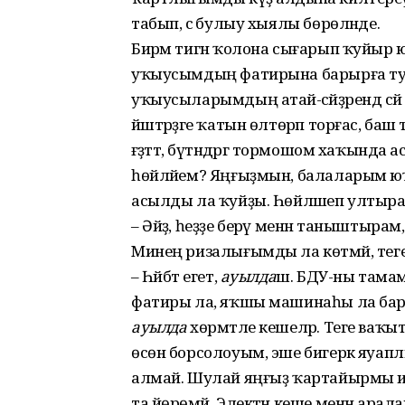
табып, әсә булыу хыялы бөрөләнде.
Бирәм тигән ҡолона сығарып ҡуйыр юлы
уҡыусымдың фатирына барырға тура 
уҡыусыларымдың атай-әсәйҙәрендә с
йәштәрҙәге ҡатын өлтөрәп торғас, ба
ғәҙәттә, бүтәндәргә тормошом хаҡынд
һөйләйем? Яңғыҙмын, балаларым юҡ,
асылды ла ҡуйҙы. Һөйләшеп ултыра т
– Әйҙә, һеҙҙе берәү менән таныштырам,
Минең ризалығымды ла көтмәй, тег
– Һәйбәт егет,
ауылда
ш. БДУ-ны тамамла
фатиры ла, яҡшы машинаһы ла бар, ти
ауылда
хөрмәтле кешеләр. Теге ваҡы
өсөн борсолоуым, эше бигерәк яуаплы,
алмай. Шулай яңғыҙ ҡартайырмы икән
та йөрөмәй. Электән кеше менән арал