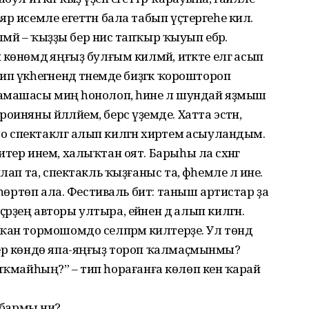
р исемле егеттән бала табып үҫтергеһе килә.
әмәй – ҡыҙҙы бер нисә тапҡыр ҡыуып ебәрә.
көнөмдә яңғыҙ булғым килмәй, итәкте елгә асып
п үкһегәнендә тәнемде биҙгәк ҡороштороп
амашасы миңә һонолоп, һине лә шундай яҙмыш
роиняны йәлләйем, берсә үҙемде. Хатта эстән,
спектаклгә алып килгән әхирәтемә асыуландым.
тер инем, халыҡтан оят. Барыһы ла сәхнәгә
лап та, спектакль ҡыҙғаныс та, фәһемле лә ине.
 һөртөп ала. Фестиваль бит: таныш артистар ҙа
ә әҫәрҙең авторы ултыра, ейәнен дә алып килгән.
ан тормошомдо селпәрәмә килтерҙе. Ул төндә
бер көндө япа-яңғыҙ тороп ҡалмаҫмынмы?
ә сыҡмайһың?” – тип һорағанға көлөп кенә ҡарай
әр бармы ни?