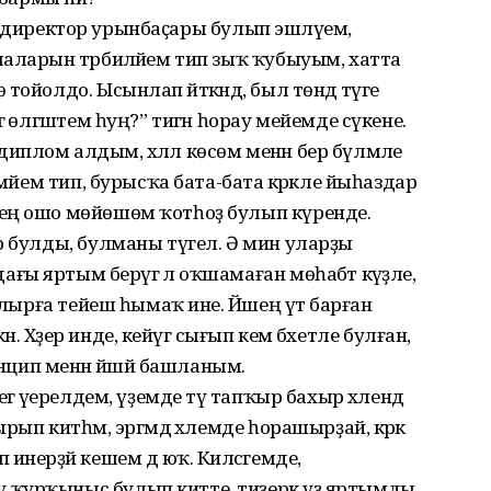
әптә директор урынбаҫары булып эшләүем,
аларын тәрбиәләйем тип зыҡ ҡубыуым, хатта
ойолдо. Ысынлап әйткәндә, был төндә тәүге
ә өлгәштем һуң?” тигән һорау мейемде сүкене.
, диплом алдым, хәләл көсөм менән бер бүлмәле
мәйем тип, бурысҡа бата-бата кәрәкле йыһаздар
ең ошо мөйөшөм ҡотһоҙ булып күренде.
р булды, булманы түгел. Ә мин уларҙы
 яртым берәүгә лә оҡшамаған мөһабәт кәүҙәле,
улырға тейеш һымаҡ ине. Йәшең үтә барған
ән. Хәҙер инде, кейәүгә сығып кем бәхетле булған,
инцип менән йәшәй башланым.
ә әүерелдем, үҙемде тәү тапҡыр бахыр хәлендә
ып китһәм, эргәмдә хәлемде һорашырҙай, кәрәк
нерҙәй кешем дә юҡ. Киләсәгемде,
 ҡурҡыныс булып китте, тиҙерәк үҙ яртымды