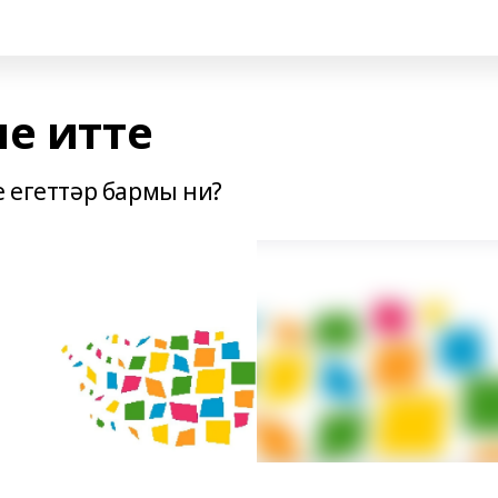
е итте
е егеттәр бармы ни?