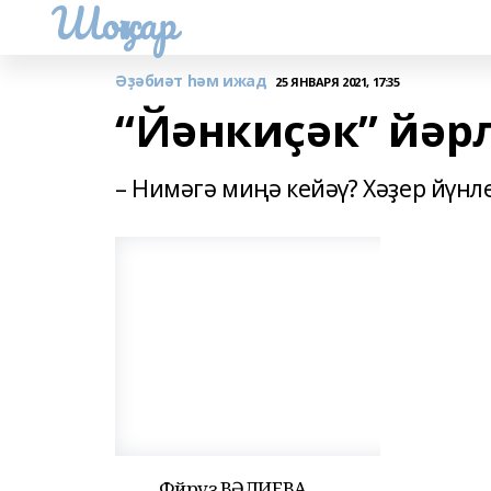
Шоңҡар
Әҙәбиәт һәм ижад
25 ЯНВАРЯ 2021, 17:35
“Йәнкиҫәк” йәрл
– Нимәгә миңә кейәү? Хәҙер йүнл
Фәйрүзә ВӘЛИЕВА.