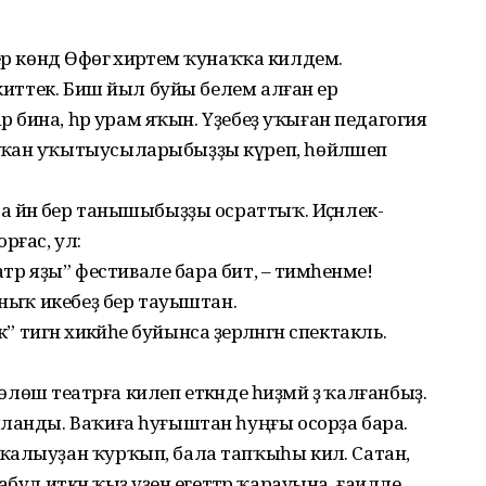
 көндә Өфөгә әхирәтемә ҡунаҡҡа килдем.
 киттек. Биш йыл буйы белем алған ер
әр бина, һәр урам яҡын. Үҙебеҙ уҡыған педагогия
тҡан уҡытыусыларыбыҙҙы күреп, һөйләшеп
 йәнә бер танышыбыҙҙы осраттыҡ. Иҫәнлек-
рғас, ул:
атр яҙы” фестивале бара бит, – тимәһенме!
аныҡ икебеҙ бер тауыштан.
 тигән хикәйәһе буйынса әҙерләнгән спектакль.
көлөшә театрға килеп еткәнде һиҙмәй ҙә ҡалғанбыҙ.
ланды. Ваҡиға һуғыштан һуңғы осорҙа бара.
ҡалыуҙан ҡурҡып, бала тапҡыһы килә. Сатан,
ҡабул иткән ҡыҙ үҙенә егеттәр ҡарауына, ғаиләле