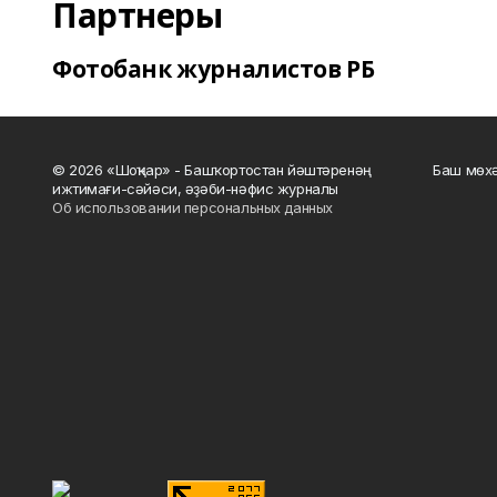
Партнеры
Фотобанк журналистов РБ
© 2026 «Шоңҡар» - Башҡортостан йәштәренәң
Баш мөхә
ижтимағи-сәйәси, әҙәби-нәфис журналы
Об использовании персональных данных