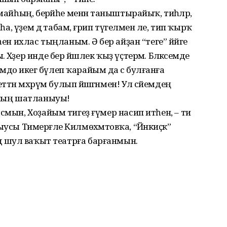
майһың, берәйһе менән таныштырайыҡ, тиһәләр,
һа, үҙем дә табам, ғәрип түгелмен әле, тип ҡырҡ
һен ихлас тыңланым. Ә бер айҙан “теге” йәйге
әҙер инде бер йәшлек ҡыҙ үҫтерәм. Бәләкәсемде
о икегә бүлеп ҡарайым да әсә булғанға
ттән мәхрүм булып йәшәгәнмен! Ул әсәйемдең
ның шатланыуы!
смын, Хоҙайым тигеҙ ғүмер насип итһен, – ти
яҙыусы Тимерғәле Килмөхәмәтовҡа, “Йәнкиҫәк”
. Әлдә шул ваҡыт театрға барғанмын.