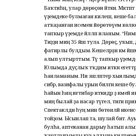
Баҡтиһәң, улар дөрөҫөн әйткән. Мәкт
үҙемдеке булмаған килеш, кеше бал
атҡаҙанған исемен йөрөтөүем көлкө т
тапҡыр үҙемде йәлләп иланым. “Нимәг
Тиҙҙән миңә 35 йәш тула. Дөрөҫ, уҡып
фатирлы булдым. Кешеләрҙән кәм йәшә
алып ултырттым. Тәү тапҡыр үҙемд
Юлымда дуҫлыҡ тәҡдим иткән егеттә
һанламаным. Ни эшләптер хыялымдағы
сибәр, вазифалы урын биләгән кеше б
һайын һиңә иғтибар иткәндәр ҙә кәмей ик
миңә былай ҙа насар түгел, тигән пр
Спектаклдән һуң мин бөтөнләй икенсег
тойҙом. Ысынлап та, шулай бит. Ауыр
булһа, аптеканан дарыу һатып алып и
ҡартлығымды күҙ алдына килтереү