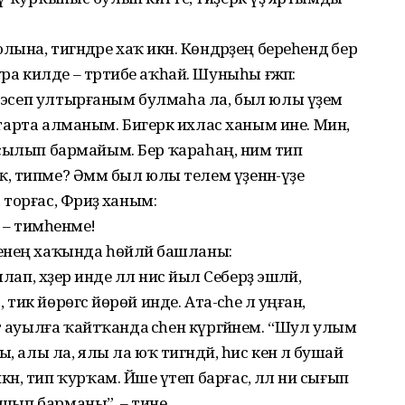
на, тигәндәре хаҡ икән. Көндәрҙең береһендә бер
килде – тәртибе аҡһай. Шуныһы ғәжәп:
әй эсеп ултырғаным булмаһа ла, был юлы үҙем
ш тарта алманым. Бигерәк ихлас ханым ине. Мин,
а асылып бармайым. Бер ҡараһаң, нимә тип
 типме? Әммә был юлы телем үҙенән-үҙе
орғас, Фәриҙә ханым:
 – тимәһенме!
енең хаҡында һөйләй башланы:
п, хәҙер инде әллә нисә йыл Себерҙә эшләй,
к йөрөгәс йөрөй инде. Ата-әсәһе лә уңған,
т ауылға ҡайтҡанда әсәһен күргәйнем. “Шул улым
 алы ла, ялы ла юҡ тигәндәй, һис кенә лә бушай
, тип ҡурҡам. Йәше үтеп барғас, әллә ни сығып
ашып барманы”, – тине.