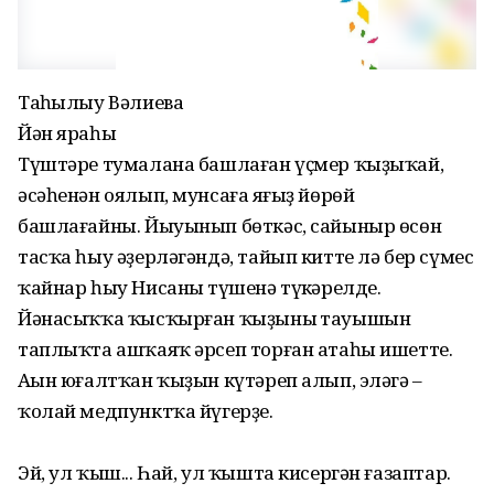
Таңһылыу Вәлиева
Йән яраһы
Түштәре тумалана башлаған үҫмер ҡыҙыҡай,
әсәһенән оялып, мунсаға яңғыҙ йөрөй
башлағайны. Йыуынып бөткәс, сайыныр өсөн
тасҡа һыу әҙерләгәндә, тайып китте лә бер сүмес
ҡайнар һыу Нисаның түшенә түңкәрелде.
Йәнасыҡҡа ҡысҡырған ҡыҙының тауышын
таплыҡта ашҡаяҡ әрсеп торған атаһы ишетте.
Аңын юғалтҡан ҡыҙын күтәреп алып, эләгә –
ҡолай медпунктҡа йүгерҙе.
Эй, ул ҡыш... Һай, ул ҡышта кисергән ғазаптар.