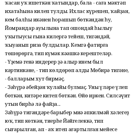
ҡасан уҡ ишеткән ҡатындар, бала - саға мәктәп
ихатаһына килеп тулды. Ихлас күрешеп, ҡайҙан,
кем балһы икәнен һорашып бөткәндән һуң,
Йомрандар ауылына тап ошондай һылыу
уҡытыусы ғына килергә тейеш, тигәндәй,
ҡыуанып риза булдылар. Кемгә фатирға
төшөрөргә, тип күмәк кәңәшкә керештеләр.
- Үҙемә генә индерер ҙә алыр инем был
кәртинкәне, - тип көлдөрөп алды Мөбирә тигәне,
- балларым хут бирмәҫ.
- Зәһүрә әбейҙән ҡулайы булмаҫ. Уның үләре үлеп
бөткән, китәре китеп бөткән. Өйө иркен. Силсәүит
утын бирһә лә файҙа...
Зәһүрә тигәндәре барыбер миңә әпкилмәй хәлегеҙ
юҡ, тип көткән, тиерһең Йәйгелеккә, тип
сығарылған, ап - аҡ итеп ағартылған мейесе