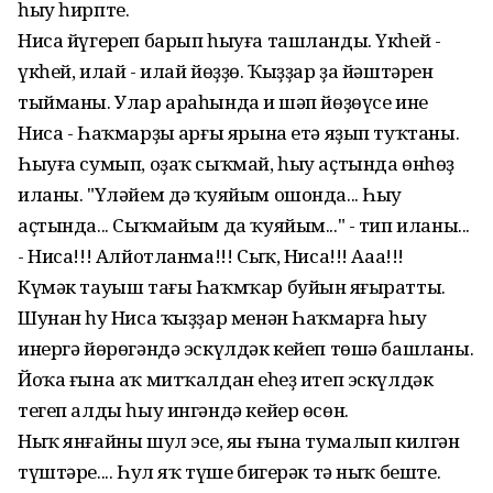
һыу һирпте.
Ниса йүгереп барып һыуға ташланды. Үкһей -
үкһей, илай - илай йөҙҙө. Ҡыҙҙар ҙа йәштәрен
тыйманы. Улар араһында иң шәп йөҙөүсе ине
Ниса - Һаҡмарҙың арғы ярына етә яҙып туҡтаны.
Һыуға сумып, оҙаҡ сыҡмай, һыу аҫтында өнһөҙ
иланы. "Үләйем дә ҡуяйым ошонда... Һыу
аҫтында... Сыҡмайым да ҡуяйым..." - тип иланы...
- Ниса!!! Алйотланма!!! Сыҡ, Ниса!!! Ааа!!!
Күмәк тауыш тағы Һаҡмҡар буйын яңғыратты.
Шунан һуң Ниса ҡыҙҙар менән Һаҡмарға һыу
инергә йөрөгәндә эскүлдәк кейеп төшә башланы.
Йоҡа ғына аҡ митҡалдан еңһеҙ итеп эскүлдәк
тегеп алды һыу ингәндә кейер өсөн.
Ныҡ янғайны шул эсе, яңы ғына тумалып килгән
түштәре.... Һул яҡ түше бигерәк тә ныҡ беште.