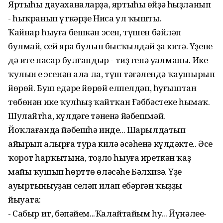
Яртыһы дауаханаларҙа, яртыһы өйҙә һыҙланып
- һыҡранып үткәрҙе Ниса ул ҡышты.
Ҡайнар һыуға бешкән эсен, түшен бәйләп
булмай, сей яра булып бысҡылдай ҙа китә. Үҙенең
дә ите насар булғандыр - тиҙ генә уңалманы. Ике
ҡулын ең эсенән ала ла, түш тәңгәлендә ҡаушырып
йөрөй. Буш еңдәре йөрөй елпелдәп, һуғыштан
төбөнән ике ҡулһыҙ ҡайтҡан Ғәббәстеке һымаҡ.
Шулайтһа, күлдәге тәненә йәбешмәй.
Йоҡлағанда йәбешһә инде... Шарылдатып
айырып алырға тура килә әсәһенә күлдәкте.. Әсе
ҡорот һарҡытына, тоҙло һыуға иреткән ҡаҙ
майы ҡушып һөрттө өләсәһе Бәлхизә. Үҙе
ауыртыныуҙан сеңләп илап ебәргән ҡыҙҙы
йыуата:
- Сабыр ит, бәпәйем...Ҡалайтайым һуң... Йүнәлее-