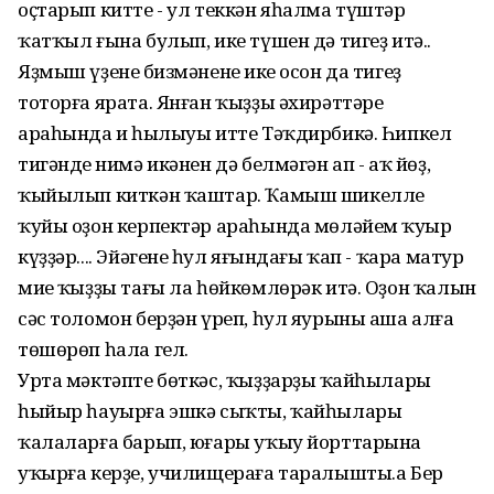
оҫтарып китте - ул теккән яһалма түштәр
ҡатҡыл ғына булып, ике түшен дә тигеҙ итә..
Яҙмыш үҙенең бизмәненең ике осон да тигеҙ
тоторға ярата. Янған ҡыҙҙы әхирәттәре
араһында иң һылыуы итте Тәҡдирбикә. Һипкел
тигәндең нимә икәнен дә белмәгән ап - аҡ йөҙ,
ҡыйылып киткән ҡаштар. Ҡамыш шикелле
ҡуйы оҙон керпектәр араһында мөләйем ҡуңыр
күҙҙәр.... Эйәгенең һул яғындағы ҡап - ҡара матур
миңе ҡыҙҙы тағы ла һөйкөмлөрәк итә. Оҙон ҡалын
сәс толомон берҙән үреп, һул яурыны аша алға
төшөрөп һала гел.
Урта мәктәпте бөткәс, ҡыҙҙарҙың ҡайһылары
һыйыр һауырға эшкә сыҡты, ҡайһылары
ҡалаларға барып, юғары уҡыу йорттарына
уҡырға керҙе, училищераға таралышты.а Бер