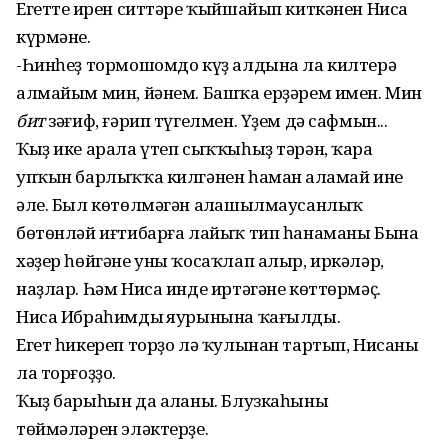
Егеттең ирен ситтәре ҡыйшайып киткәнен Ниса
күрмәне.
-Һинһеҙ тормошомдо күҙ алдына ла килтерә
алмайым мин, йәнем. Башҡа ерҙәрем имен. Мин
бит
зәғиф, ғәрип түгелмен. Үҙем дә сафмын...
Ҡыҙ ике арала үтеп сыҡҡыһыҙ тәрән, ҡара
упҡын барлыҡҡа килгәнен һаман аңламай ине
әле. Был көтөлмәгән аңлашылмаусанлыҡ
бөтөнләй иғтибарға лайыҡ тип һанаманы Бына
хәҙер һөйгәне уны ҡосаҡлап алыр, иркәләр,
наҙлар. Һәм Ниса инде иртәгәне көттөрмәҫ.
Ниса Ибраһимдың яурынына ҡағылды.
Егет һикереп торҙо лә ҡулынан тартып, Нисаны
ла торғоҙҙо.
Ҡыҙ барыһын да аңланы. Блузкаһының
төймәләрен эләктерҙе.