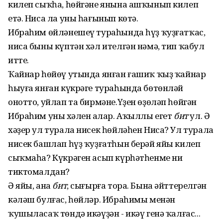
килеп сыҡһа, һөйгәне янына ашҡынып килеп
етә. Ниса ла уны һағынып көтә.
Ибраһим өйләнешеү тураһында һүҙ ҡуҙғатҡас,
ниса быны күптән хәл ителгән нәмә, тип ҡабул
итте.
Ҡайнар һөйөү утында янған ғашиҡ ҡыҙ ҡайнар
һыуға янған күкрәге тураһында бөтөнләй
онотто, уйлап та бирмәне.Үҙен өҙөләп һөйгән
Ибраһим уның хәлен аңлар. Аҡыллы егет
бит
ул. Ә
хәҙер ул турала нисек һөйләһен Ниса? Ул турала
нисек башлап һүҙ ҡуҙғатһын берәй яйы килеп
сыҡмаһа? Күкрәген асып күрһәтһенме ни
тиктомалдан?
Ә яйы, ана
бит
, сығырға тора. Бына әйттерелгән
кәләш булғас, һөйләр. Ибраһимы менән
ҡушыласаҡ төндә икәүҙән - икәү генә ҡалғас...