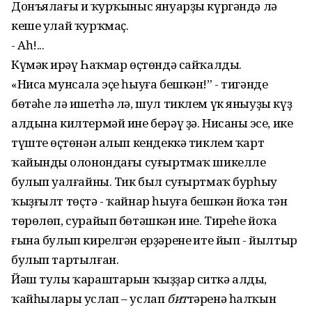
Донъялағы иң ҡурҡыныс януарҙы күргәндә лә
кеше улай ҡурҡмаҫ.
- Аһ!...
Күмәк иңрәү Һаҡмар өҫтөндә сайҡалды.
«Ниса мунсала эҫе һыуға бешкән!” - тигәнде
бөтәһе лә ишетһә лә, шул тиклем үк яныуҙы күҙ
алдына килтермәй ине берәү ҙә. Нисаның эсе, ике
түштең өҫтөнән алып кендеккә тиклем ҡарт
ҡайындың олонондағы суғыртмаҡ шикелле
булып уңалғайны. Тик был суғыртмаҡ бурһыу
ҡыҙғылт төҫтә - ҡайнар һыуға бешкән йоҡа тән
төрөлөп, сурайып бөтәшкән ине. Тиреһе йоҡа
ғына булып кирелгән ерҙәренең ите йып - йылтыр
булып тартылған.
Йәш тулы ҡараштарын ҡыҙҙар ситкә алды,
ҡайһылары услап – услап
бит
тәренә һалҡын