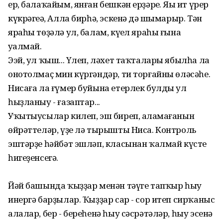
ер, балаҡайым, янған бешкән ерҙәрең. Яңы ит үрер
күкрәгеңә, Алла бирһә, эскенәң дә шымарыр. Тән
яраһы төҙәлә ул, балам, күңел яраһы ғына
уңалмай.
Ээй, ул ҡыш... Үлеп, ләхет таҡталары ябылһа ла
онотолмаҫ мин күргәндәр, ти торғайны өләсәһе.
Нисаға ла ғүмер буйына етерлек булды ул
һыҙланыу - ғазаптар...
Уҡытыусылар килеп, эш биреп, аңламағанын
өйрәттеләр, үҙе лә тырышты Ниса. Контроль
эштәрҙе һәйбәт эшләп, класынан ҡалмай күсте
һигеҙенсегә.
Йәй башында ҡыҙҙар менән тәүге тапҡыр һыу
инергә барҙылар. Ҡыҙҙар сар - сор итеп сирҡаныс
алалар, бер - береһенә һыу сәсрәтәләр, һыу эсенә