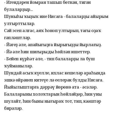
- Игендәрен йомран ташып бөткән, тигән
булаларҙыр...
Шуныһы ҡыҙыҡ ине Нисаға - балаларҙы айырым
ултырттылар.
Сәй эсеп алғас, аяҡ һоноп ултырып, тағы оҙаҡ
гәпләштләр.
- Йәгеҙ әле, апайығыҙға йырығыҙҙы йырлағыҙ.
- Йә әле һин шиғырыңды һөйләп ишеттер.
- Бейеп күрһәт әле, - тип балаларҙы ла буш
ҡуйманылар.
Шундай асыҡ күңелле, ихлас кешеләр араһында
эшкә өйрәнеп китеүе лә еңелерәк булды Нисаға.
Йыйылыштарға дәррәү йөрөнө ата - әсәләр.
Балаларының холоҡтарын һөйләйҙәр, һин уны
шулайт, һин быны нығыраҡ тот, тип, кәңәштәр
бирәләр.