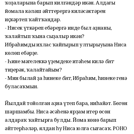
ҡоҙаларына барып килгәндәр икән. Алдағы
йомала кәләш әйттерергә киләсәктәрен
иҫкәртеп ҡайтҡандар.
- Нисек үткәреп ебәрергә инде был аҙнаны,
ҡалайтып ҡына сыҙалыр икән?
Ибраһимдың ихлас ҡайғырып ултырыуына Ниса
көлөп ебәрҙе.
- Һине мәңгелеккә үҙемдеке итәһем килә
бит
тиҙерәк, ҡалайтайым?
- Мин былай ҙа һинеке
бит
, Ибраһим, һинеке генә
буласаҡмын.
Йылдай тойолған аҙна үтеп бара, ниһайәт. Бөгөн
шаршамбы. Ниса әсәһенә ярҙам итер өсөн
алдараҡ ҡайтырға булды. Йома көнө барып
әйттерһәләр, ялдан һуң Ниса юлға сығасаҡ. РОНО