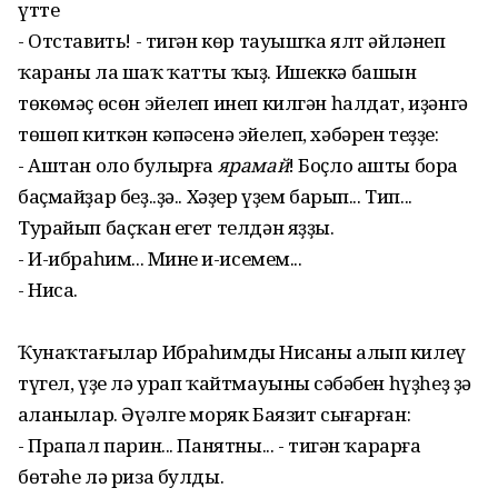
үтте
- Отставить! - тигән көр тауышҡа ялт әйләнеп
ҡараны ла шаҡ ҡатты ҡыҙ. Ишеккә башын
төкөмәҫ өсөн эйелеп инеп килгән һалдат, иҙәнгә
төшөп киткән кәпәсенә эйелеп, хәбәрен теҙҙе:
- Аштан оло булырға
ярамай
! Боҫло ашты бора
баҫмайҙар беҙ..ҙә.. Хәҙер үҙем барып... Тип...
Турайып баҫҡан егет телдән яҙҙы.
- И-ибраһим... Минең и-исемем...
- Ниса.
Ҡунаҡтағылар Ибраһимдың Нисаны алып килеү
түгел, үҙе лә урап ҡайтмауының сәбәбен һүҙһеҙ ҙә
аңланылар. Әүәлге моряк Баязит сығарған:
- Прапал парин... Панятны... - тигән ҡарарға
бөтәһе лә риза булды.