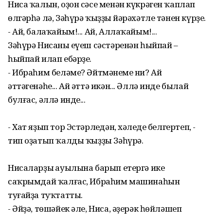
Ниса ҡалын, оҙон сәсе менән күкрәген ҡаплап
өлгәрһә лә, Зәһүрә ҡыҙҙың йәрәхәтле тәнен күрҙе.
- Ай, балаҡайым!... Ай, Аллаҡайым!...
Зәһүрә Нисаның еүеш сәстәренән һыйпай –
һыйпай илап ебәрҙе.
- Ибраһим беләме? Әйтмәнеңме ни? Ай
әттәгенәһе... Ай әттә икән... Әллә инде былай
булғас, әллә инде...
- Хат яҙып тор Эстәрлеңдән, хәлеңде белгертеп, -
тип оҙатып ҡалды ҡыҙҙы Зәһүрә.
Нисаларҙың ауылына барып етергә ике
саҡрымдай ҡалғас, Ибраһим машинаһын
туғайҙа туҡтатты.
- Әйҙә, төшәйек әле, Ниса, әҙерәк һөйләшеп