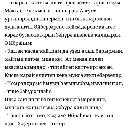
- ға барып ҡайтты, ниәттәрен әйтте, ғариза яҙҙы.
Мәктәптең асҡысын тапшырҙы. Август
урталарында килермен, тип балалар менән
хушлашты. Әйберҙәренең, кейемдәренең килгәс
кәрәк буласаҡтарын Зәһүрә инәһенә ҡалдырҙы.
Ә Ибраһим:
- Эштән ҡасан ҡайтһам да үҙем алып барырмын,
ҡайтып китмә, мине көт. Ат менән килеп
ыҙаламаһындар, - тип әйтеп китте иртәнсәк.
Кискә ҡарай елпетеп кенә мунса яғып ебәрҙеләр.
- Йомрандарҙың һыуын һағынырһың, йыуынып ал,
- тине Зәһүрә инәһе.
Ниса сайынып бөтөп кейенергә йөрөй ине,
мунсаға ҡапыл ғына Зәһүрә килеп инде.
- Төшөп бөттөңмө, ҡыҙым? Ибраһимың ҡайтып
уҙҙы. Хәҙер килеп тә етер.