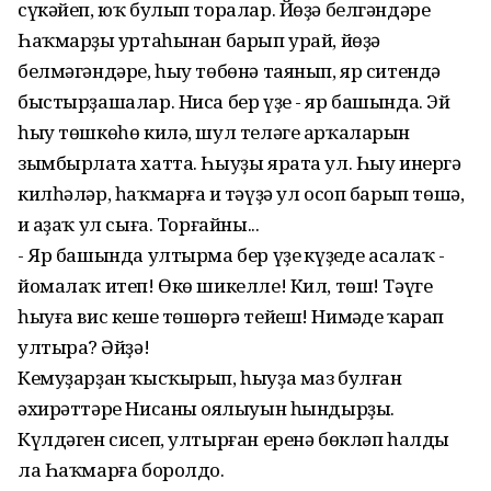
сүкәйеп, юҡ булып торалар. Йөҙә белгәндәре
Һаҡмарҙың уртаһынан барып урай, йөҙә
белмәгәндәре, һыу төбөнә таянып, яр ситендә
быстырҙашалар. Ниса бер үҙе - яр башында. Эй
һыу төшкөһө килә, шул теләге арҡаларын
зымбырлата хатта. Һыуҙы ярата ул. Һыу инергә
килһәләр, һаҡмарға иң тәүҙә ул осоп барып төшә,
иң аҙаҡ ул сыға. Торғайны...
- Яр башында ултырма бер үҙең күҙеңде асалаҡ -
йомалаҡ итеп! Өкө шикелле! Кил, төш! Тәүге
һыуға вис кеше төшөргә тейеш! Нимәңде ҡарап
ултыраң? Әйҙә!
Кемуҙарҙан ҡысҡырып, һыуҙа маз булған
әхирәттәре Нисаның оялыуын һындырҙы.
Күлдәген сисеп, ултырған еренә бөкләп һалды
ла Һаҡмарға боролдо.