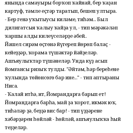
янында самауыры борҡоп ҡайнай, бер ҡаҙан
картуф, тәмле еҫтәр таратып, бешеп ултыра.
- Бер генә уҡытыусы киләме, тиһәм... Был
дилигатсыя ҡалыу ҡайҙа ул, - тип мәрәкәләп
ҡаршы алды килеүселәрҙе әбей..
Йәшел сирәм өҫтөнә йүгереп йөрөп балаҫ -
кейеҙҙәр, ҡорама түшәктәр йәйҙеләр.
Ашъяулыҡтар түшәнеләр. Унда күҙ асып
йомғансы ризыҡ тулды. "Әйтәм, һәр береһенең
ҡулында төйөнсөгө бар ине..." - тип аптыраны
Ниса.
- Ҡалай итһәң, ит, Йомрандарға барып ет!
Йомрандарға барһаң, май ҙа ҡорот, икмәк юҡ,
тиһәләр ҙә, беҙҙә вис бар! - тип үҙҙәренең
хәбәрҙәрен һөйләй - һөйләй, ашъяулыҡҡа һый
теҙҙеләр.