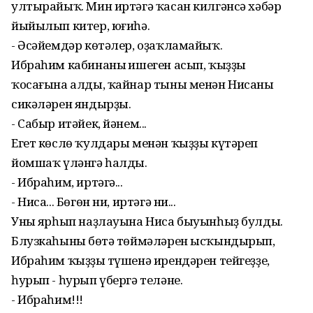
ултырайыҡ. Мин иртәгә ҡасан килгәнсә хәбәр
йыйылып китер, юғиһә.
- Әсәйемдәр көтәлер, оҙаҡламайыҡ.
Ибраһим кабинаның ишеген асып, ҡыҙҙы
ҡосағына алды, ҡайнар тыны менән Нисаның
сикәләрен яндырҙы.
- Сабыр итәйек, йәнем...
Егет көслө ҡулдары менән ҡыҙҙы күтәреп
йомшаҡ үләнгә һалды.
- Ибраһим, иртәгә...
- Ниса... Бөгөн ни, иртәгә ни...
Уның ярһып наҙлауына Ниса быуынһыҙ булды.
Блузкаһының бөтә төймәләрен ысҡындырып,
Ибраһим ҡыҙҙың түшенә ирендәрен тейгеҙҙе,
һурып - һурып үбергә теләне.
- Ибраһим!!!