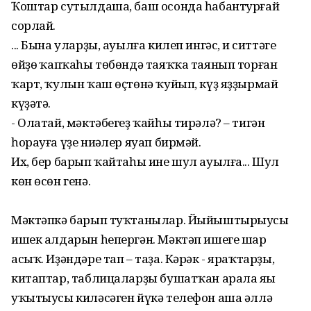
Ҡоштар сутылдаша, баш осонда һабантурғай
сорлай.
... Бына уларҙы, ауылға килеп ингәс, иң ситтәге
өйҙөң ҡапҡаһы төбөндә таяҡҡа таянып торған
ҡарт, ҡулын ҡаш өҫтөнә ҡуйып, күҙ яҙҙырмай
күҙәтә.
- Олатай, мәктәбегеҙ ҡайһы тирәлә? – тигән
һорауға үҙе ниңәлер яуап бирмәй.
Их, бер барып ҡайтаһы ине шул ауылға... Шул
көн өсөн генә.
Мәктәпкә барып туҡтанылар. Йыйыштырыусы
ишек алдарын һепергән. Мәктәп ишеге шар
асыҡ. Иҙәндәре тап – таҙа. Кәрәк - яраҡтарҙы,
китаптар, таблицаларҙы бушатҡан арала яңы
уҡытыусы киләсәген йүкә телефон аша әллә