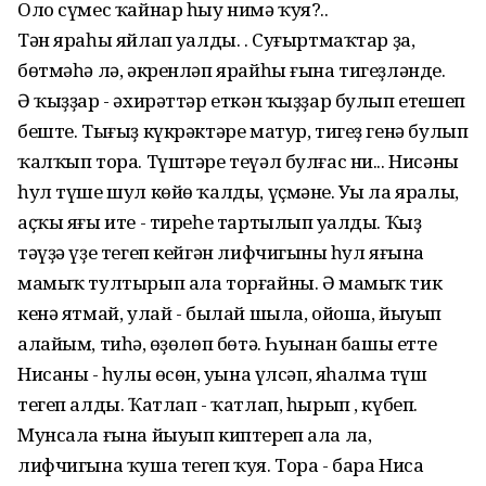
Оло сүмес ҡайнар һыу нимә ҡуя?..
Тән яраһы яйлап уңалды. . Суғыртмаҡтар ҙа,
бөтмәһә лә, әкренләп ярайһы ғына тигеҙләнде.
Ә ҡыҙҙар - әхирәттәр еткән ҡыҙҙар булып етешеп
беште. Тығыҙ күкрәктәре матур, тигеҙ генә булып
ҡалҡып тора. Түштәре теүәл булғас ни... Нисәның
һул түше шул көйө ҡалды, үҫмәне. Уңы ла яралы,
аҫҡы яғы ите - тиреһе тартылып уңалды. Ҡыҙ
тәүҙә үҙе тегеп кейгән лифчигының һул яғына
мамыҡ тултырып ала торғайны. Ә мамыҡ тик
кенә ятмай, улай - былай шыла, ойоша, йыуып
алайым, тиһәң, өҙөлөп бөтә. Һуңынан башы етте
Нисаның - һулы өсөн, уңына үлсәп, яһалма түш
тегеп алды. Ҡатлап - ҡатлап, һырып , күбеп.
Мунсала ғына йыуып киптереп ала ла,
лифчигына ҡуша тегеп ҡуя. Тора - бара Ниса