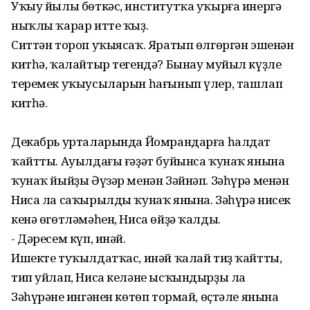
Уҡыу йылы бөткәс, институтҡа уҡырға инергә
ныҡлы ҡарар итте ҡыҙ.
Ситтән тороп уҡыясаҡ. Яратып өлгөргән эшенән
китһә, ҡалайтыр тегендә? Бынау муйыл күҙле
теремек уҡыусыларын һағынып үлер, ташлап
китһә.
Декабрь урталарында Йомрандарға һалдат
ҡайтты. Ауылдағы ғәҙәт буйынса ҡунаҡ янына
ҡунаҡ йыйҙы Әүзәр менән Зәйнәп. Зәһүрә менән
Ниса ла саҡырылды ҡунаҡ янына. Зәһүрә нисек
кенә өгөтләмәһен, Ниса өйҙә ҡалды.
- Дәресем күп, инәй.
Ишекте туҡылдатҡас, инәй ҡалай тиҙ ҡайтты,
тип уйлап, Ниса келәне ысҡындырҙы ла
Зәһүрәнең ингәнен көтөп тормай, өҫтәле янына