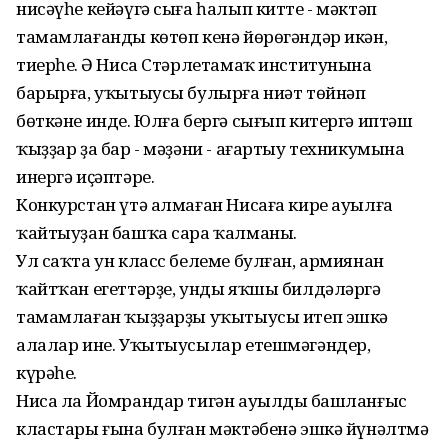
нисәүһе кейәүгә сыға һалып китте - мәктәп
тамамлағанды көтөп кенә йөрөгәндәр икән,
тиерһең. Ә Ниса Стәрлетамаҡ институнына
барырға, уҡытыусы булырға ниәт төйнәп
бөткәне инде. Юлға бергә сығып китергә иптәш
ҡыҙҙар ҙа бар - мәҙәни - ағартыу техникумына
инергә иҫәптәре.
Конкурстан үтә алмаған Нисаға кире ауылға
ҡайтыуҙан башҡа сара ҡалманы.
Ул саҡта ун класс белеме булған, армиянан
ҡайтҡан егеттәрҙе, унды яҡшы билдәләргә
тамамлаған ҡыҙҙарҙы уҡытыусы итеп эшкә
алалар ине. Уҡытыусылар етешмәгәндер,
күрәһең.
Ниса ла Йомрандар тигән ауылдың башланғыс
кластары ғына булған мәктәбенә эшкә йүнәлтмә