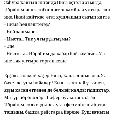
Зәһүрә ҡайтып ингәндә Ниса өҫтәл артында,
Ибраһим ишек төбөндәге эскәмйәлә ултыралар
ине. Инәй ҡайтҡас, егет хушлашып сығып китте.
- Нимә һөйләштегеҙ?
- Һөйләшмәнек.
- Ыыста... Тик ултырҙығыҙмы?
- Эйе.
- Нисек тә... Ибраһим да хәбәр һөйләмәгәс... Ул
ине тик ултыра торған кеше.
Ерҙән атламай хәҙер Ниса, ҡанатланып оса. Ул
бәхетле, уны һөйәләр! Ҡыштың ҡалай үткәнен,
яҙҙың ҡасан еткәнен дә белмәй ҡалды ғашиҡтар.
Матур йөрөнөләр. Шофер булып эшләгән
Ибраһим колхоздың өс ауыл фермаһының һөтөн
ташыны, башҡа рейстарға йөрөнө. Буш ваҡыты