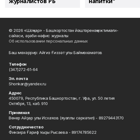
журналистов РБ
напитки"
© 2026 «Шоңҡар» - Башҡортостан йәштәренәң ижтимағи-
сәйәси, әҙәби-нәфис журналы
Об использовании персональных данных
Баш мөхәррир: Айгиз Ғиззәт улы Баймөхәмәтов
Телефон
(347)272-61-64
Эл. почта
Shonkar@yandex.ru
Адрес
450079, Республика Башкортостан, г. Уфа, ул. 50 летия
Октября, 13, каб. 910
Приемная
Венер Айҙар улы Исхаҡов (яуаплы сәркәтип) - 89279443170
Сотрудничество
Финзира Ғариф ҡыҙы Рысаева - 89174785622