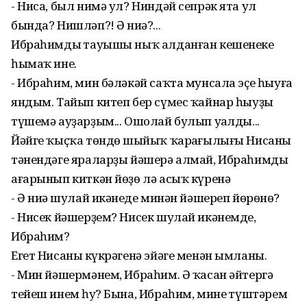
- Ниса, был нимә ул? Ниндәй сепрәк ята ул
бында? Нишләп?! Ә ниңә?...
Ибраһимдың тауышы ныҡ алданған кешенеке
һымаҡ ине.
- Ибраһим, мин бәләкәй саҡта мунсала эҫе һыуға
яндым. Тайып китеп бер сүмес ҡайнар һыуҙы
түшемә ауҙарҙым... Ошолай булып уңалды...
Йәйге ҡыҫҡа төндөң шыйыҡ ҡараңғылығы Нисаның
тәнендәге яраларҙы йәшерә алмай, Ибраһимдың
ағарынып киткән йөҙө лә асыҡ күренә
- Ә ниңә шулай икәнеңде минән йәшереп йөрөнөң?
- Нисек йәшерҙем? Нисек шулай икәнемде,
Ибраһим?
Егет Нисаның күкрәгенә эйәге менән ымланы.
- Мин йәшермәнем, Ибраһим. Ә ҡасан әйтергә
тейеш инем һуң? Бына, Ибраһим, минең түштәрем