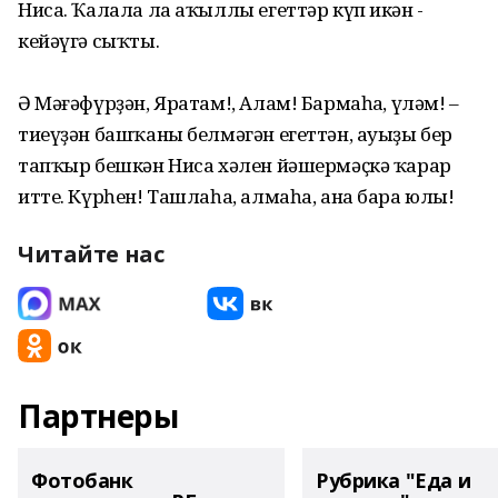
Ниса. Ҡалала ла аҡыллы егеттәр күп икән -
кейәүгә сыҡты.
Ә Мәғәфүрҙән, Яратам!, Алам! Бармаһаң, үләм! –
тиеүҙән башҡаны белмәгән егеттән, ауыҙы бер
тапҡыр бешкән Ниса хәлен йәшермәҫкә ҡарар
итте. Күрһен! Ташлаһа, алмаһа, ана бара юлы!
Читайте нас
Партнеры
Фотобанк
Рубрика "Еда и