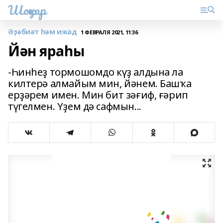
Шоңҡар
Әҙәбиәт һәм ижад
1 ФЕВРАЛЯ 2021, 11:36
Йән яраһы
-Һинһеҙ тормошомдо күҙ алдына ла
килтерә алмайым мин, йәнем. Башҡа
ерҙәрем имен. Мин бит зәғиф, ғәрип
түгелмен. Үҙем дә сафмын...