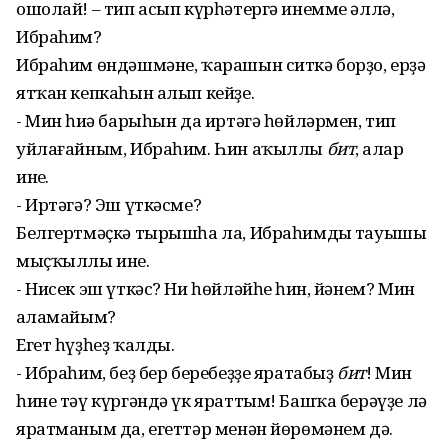
ошолай! – тип асып күрһәтергә инемме әллә,
Ибраһим?
Ибраһим өндәшмәне, ҡарашын ситкә борҙо, ерҙә
ятҡан кепкаһын алып кейҙе.
- Мин һиңә барыһын да иртәгә һөйләрмен, тип
уйлағайным, Ибраһим. Һин аҡыллы
бит
, аңлар
инең.
- Иртәгә? Эш үткәсме?
Белгертмәҫкә тырышһа ла, Ибраһимдың тауышы
мыҫҡыллы ине.
- Нисек эш үткәс? Ни һөйләйһең һин, йәнем? Мин
аңламайым?
Егет һүҙһеҙ ҡалды.
- Ибраһим, беҙ бер беребеҙҙе яратабыҙ
бит
! Мин
һине тәү күргәндә үк яраттым! Башҡа берәүҙе лә
яратманым да, егеттәр менән йөрөмәнем дә.