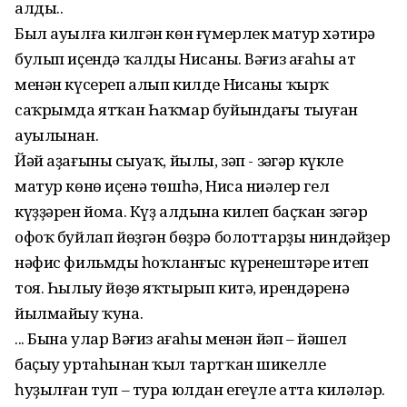
алды..
Был ауылға килгән көн ғүмерлек матур хәтирә
булып иҫендә ҡалды Нисаның. Вәғиз ағаһы ат
менән күсереп алып килде Нисаны ҡырҡ
саҡрымда ятҡан Һаҡмар буйындағы тыуған
ауылынан.
Йәй аҙағының сыуаҡ, йылы, зәп - зәңгәр күкле
матур көнө иҫенә төшһә, Ниса ниңәлер гел
күҙҙәрен йома. Күҙ алдына килеп баҫҡан зәңгәр
офоҡ буйлап йөҙгән бөҙрә болоттарҙы ниндәйҙер
нәфис фильмдың һоҡланғыс күренештәре итеп
тоя. Һылыу йөҙө яҡтырып китә, ирендәренә
йылмайыу ҡуна.
... Бына улар Вәғиз ағаһы менән йәп – йәшел
баҫыу уртаһынан ҡыл тартҡан шикелле
һуҙылған туп – тура юлдан егеүле атта киләләр.