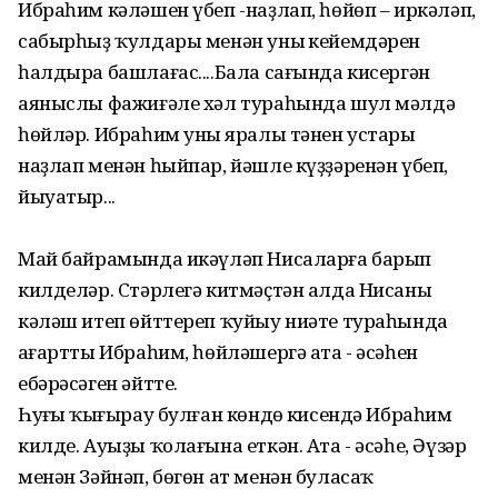
Ибраһим кәләшен үбеп -наҙлап, һөйөп – иркәләп,
сабырһыҙ ҡулдары менән уның кейемдәрен
һалдыра башлағас....Бала сағында кисергән
аяныслы фажиғәле хәл тураһында шул мәлдә
һөйләр. Ибраһим уның яралы тәнен устары
наҙлап менән һыйпар, йәшле күҙҙәренән үбеп,
йыуатыр...
Май байрамында икәүләп Нисаларға барып
килделәр. Стәрлегә китмәҫтән алда Нисаны
кәләш итеп өйттереп ҡуйыу ниәте тураһында
аңғартты Ибраһим, һөйләшергә ата - әсәһен
ебәрәсәген әйтте.
Һуңғы ҡыңғырау булған көндөң кисендә Ибраһим
килде. Ауыҙы ҡолағына еткән. Ата - әсәһе, Әүзәр
менән Зәйнәп, бөгөн ат менән буласаҡ