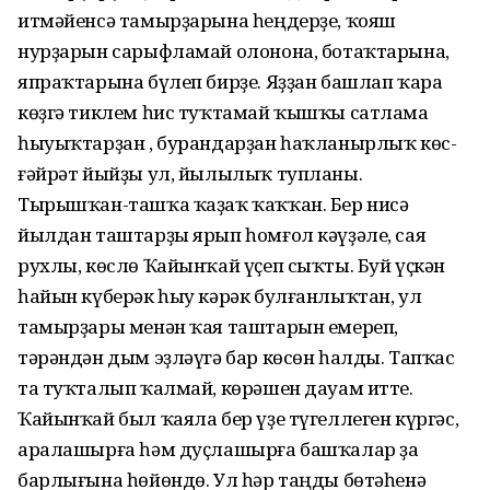
итмәйенсә тамырҙарына һеңдерҙе, ҡояш
нурҙарын сарыфламай олонона, ботаҡтарына,
япраҡтарына бүлеп бирҙе. Яҙҙан башлап ҡара
көҙгә тиклем һис туҡтамай ҡышҡы сатлама
һыуыҡтарҙан , бурандарҙан һаҡланырлыҡ көс-
ғәйрәт йыйҙы ул, йылылыҡ тупланы.
Тырышҡан-ташҡа ҡаҙаҡ ҡаҡҡан. Бер нисә
йылдан таштарҙы ярып һомғол кәүҙәле, сая
рухлы, көслө Ҡайынҡай үҫеп сыҡты. Буй үҫкән
һайын күберәк һыу кәрәк булғанлыҡтан, ул
тамырҙары менән ҡая таштарын емереп,
тәрәндән дым эҙләүгә бар көсөн һалды. Тапҡас
та туҡталып ҡалмай, көрәшен дауам итте.
Ҡайынҡай был ҡаяла бер үҙе түгеллеген күргәс,
аралашырға һәм дуҫлашырға башҡалар ҙа
барлығына һөйөндө. Ул һәр таңды бөтәһенә