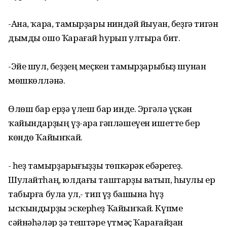
-Ана, ҡара, тамырҙары ниндәй йыуан, беҙгә тигән
дымды ошо Ҡарағай һурып ултыра бит.
-Эйе шул, беҙҙең меҫкен тамырҙарыбыҙ шунан
мөшкөлләнә.
Өлөш бар ерҙә үлеш бар инде. Эргәлә үҫкән
ҡайындарҙың үҙ-ара гәпләшеүен ишетте бер
көндө Ҡайынҡай.
-Ә һеҙ тамырҙарығыҙҙы төпкәрәк ебәрегеҙ.
Шулайтһаң, юлдағы таштарҙы ватып, һыулы ер
табырға була ул,- тип үҙ башына һүҙ
ысҡындырҙы эскерһеҙ Ҡайынҡай. Күпме
сәйнәһәләр ҙә тештәре үтмәҫ Ҡарағайҙан