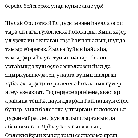
береһе бейегерәк, унда күпме ағас үҫә!
Шулай Орлоҡҡай Ел дуҫы менән һауала осоп
тирә-яҡтағы гүзәллеккә һоҡланды. Бына хәҙер
ул үҙенә иң оҡшаған ерҙе һайлап алып, шунда
тамыр ебәрәсәк. Йылға буйын һайлаһа,
тамырҙары һыуға туйып йәшәр. Ә болон
уртаһында хуш еҫле сәскәләрҙең йыл да
яңырыуын күҙәтеп, уларға ҡунып шаярған
күбәләктәрҙең сихрилегенә һоҡланып ғүмер
итеү- үҙе әкиәт. Тиҫтерҙәре эргәһенә, ағастар
араһына төшһә, дауылдарҙан һаҡланыуы еңел
булыр. Хыял болотона ултырған Орлоҡҡай Ел
дуҫын ғәйрәтле Дауыл алыштырғанын да
абайламаған. Ярһыу ҡосағына алып,
Орлоҡҡайҙың хыялдарын селпәрәмә ярып,