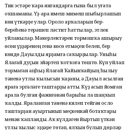
Тик эстәре ҡара янғандарға ғына был уғата
оҡшаманы. Үҙ-ара имеш-мимеш шыбырлашып
көн үткәрҙе улар. Ороло арҡаларын бер-
береһенә терәшеп ләстит һаттылар, этлек
уйланылар. Мәкерлектәрен тормошҡа ашырыу
өсөн үҙҙәренең генә көсө етмәҫен белеп, бер
көндө Дауылды ярҙамға саҡырҙылар. Уныһы
Ялағай дуҫын эйәртеп ҡотҡоға төштө. Күп уйлап
тормаған аңһыҙ Ялағай Ҡайынҡайҙың һылыу
тәненә утлы ҡылысын ҡаҙаны, ә Дауыл асылған
яраға эргәләге таштарҙы атты. Күҙ асып йомған
арала булған фажиғәнән барыһы ла шаңҡып
ҡалды. Яраланған тәненә килеп тейгән осло
таштарҙан ауыртынып меҫкенкәй ботаҡтары
менән ҡапланды. Аҡ күлдәген йыртып үткән
утлы ҡылыс эҙҙәре төтәп, ялҡын булып дөрләр