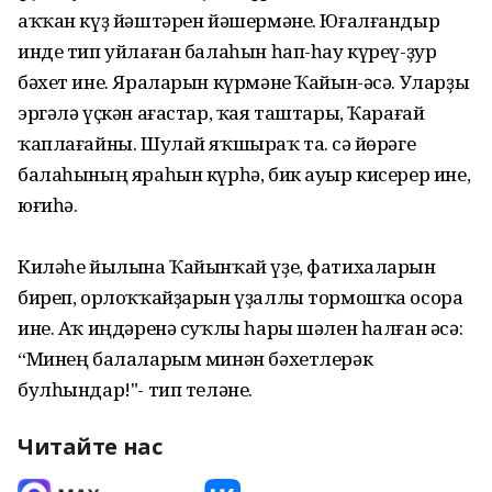
аҡҡан күҙ йәштәрен йәшермәне. Юғалғандыр
инде тип уйлаған балаһын һап-һау күреү-ҙур
бәхет ине. Яраларын күрмәне Ҡайын-әсә. Уларҙы
эргәлә үҫкән ағастар, ҡая таштары, Ҡарағай
ҡаплағайны. Шулай яҡшыраҡ та. Әсә йөрәге
балаһының яраһын күрһә, бик ауыр кисерер ине,
юғиһә.
Киләһе йылына Ҡайынҡай үҙе, фатихаларын
биреп, орлоҡҡайҙарын үҙаллы тормошҡа осора
ине. Аҡ иңдәренә суҡлы һары шәлен һалған әсә:
“Минең балаларым минән бәхетлерәк
булһындар!"- тип теләне.
Читайте нас