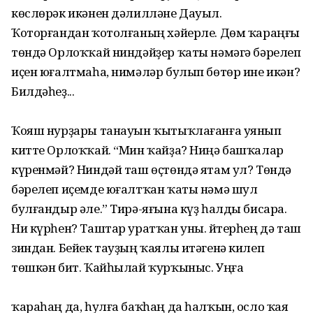
көслөрәк икәнен дәлилләне Дауыл.
Ҡоторғандан ҡотолғаның хәйерле. Дөм ҡараңғы
төндә Орлоҡҡай ниндәйҙер ҡаты нәмәгә бәрелеп
иҫен юғалтмаһа, нимәләр булып бөтөр ине икән?
Билдәһеҙ...
Ҡояш нурҙары танауын ҡытыҡлағанға уянып
китте Орлоҡҡай. “Мин ҡайҙа? Ниңә башҡалар
күренмәй? Ниндәй таш өҫтөндә ятам ул? Төндә
бәрелеп иҫемде юғалтҡан ҡаты нәмә шул
булғандыр әле.” Тирә-яғына күҙ һалды бисара.
Ни күрһен? Таштар уратҡан уны. Әйтерһең дә таш
зиндан. Бейек тауҙың ҡаялы итәгенә килеп
төшкән бит. Ҡайһылай ҡурҡыныс. Уңға
ҡараһаң да, һулға баҡһаң да һалҡын, осло ҡая