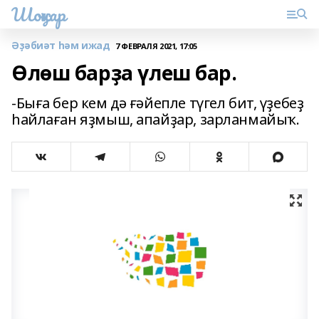
Шоңҡар
Әҙәбиәт һәм ижад
7 ФЕВРАЛЯ 2021, 17:05
Өлөш барҙа үлеш бар.
-Быға бер кем дә ғәйепле түгел бит, үҙебеҙ
һайлаған яҙмыш, апайҙар, зарланмайыҡ.