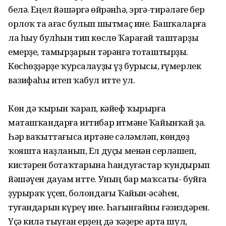
белә. Еңел йәшәргә өйрәнһә, эргә-тирәләге бер
орлоҡ та ағас булып шытмаҫ ине. Башҡаларға
ла һыу булһын тип көслө Ҡарағай таштарҙы
емерҙе, тамырҙарын тәрәнгә тоташтырҙы.
Көсһөҙҙәрҙе ҡурсалауҙы үҙ бурысы, ғүмерлек
вазифаһы итеп ҡабул итте ул.
Көн дә ҡырын ҡарап, кәйеф ҡырырға
маташҡандарға иғтибар итмәне Ҡайынҡай ҙа.
Һәр ваҡыттағыса иртәне сәләмләп, көндөҙ
ҡояшта наҙланып, Ел дуҫы менән серләшеп,
кистәрен ботаҡтарына һандуғастар ҡундырып
йәшәүен дауам итте. Уның бар маҡсаты- буйға
ҙурыраҡ үҫеп, болондағы Ҡайын-әсәһен,
туғандарын күреү ине. Һағынғайны ғәзиздәрен.
Үҫә килә тыуған ерҙең дә ҡәҙере арта шул,