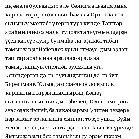
иң еңеле булғандыр әле. Сөнки ҡалғандарына
ҡаршы торор өсөн шаян һәм сая Орлоҡҡайға
сынығыу мәктәбе үтергә тура килде. Таштар
араһындағы самалы тупраҡта тәүге мәлдәрҙә
үҫеп китеүе ауыр булмаһа ла, аҙаҡҡа табан
тамырҙарҙы йәйерлек урын етмәүе, дым эҙләп
таштар араһынан яралана-яралана
тамырланыуы еңелдән булманы уға.
Кейендергән дә-ер, туйындырған да-ер бит.
Бирешмәне. Юлында осраған осло ҡырлы
ҡаршылыҡтарҙы шылдырып, йәшәү
сығанағына ынтылды. Әсәһенең “Оҙон тамырлы
ағас оҙаҡ йәшәй, балаҡайҙарым”,-тигән һүҙҙәре
һәр ваҡыт ҡолағында сыңлап торҙо уның. Буйы
менән, өҫтөндәге таштарҙы этәп, ҡояшҡа үрелде.
Ямғырҙарҙың бер тамсыһын да әрәм-шәрәм