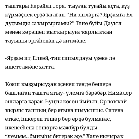
таштары һерәйеп тора. Ә тыуған туғайы аҫта, күҙ
күрмәҫлек ерҙә ҡалған. “Ни эшләргә? Ярҙамға Ел
дуҫымды саҡырырғамы?” Төнө буйы Дауыл
менән көрәшеп ҡысҡырыуға ҡарлыҡҡан
тауышы эргәһенән дә китмәне:
-Ярҙам ит, Елкәй,-тип сипылдауы үҙенә лә
ишетелмәне хатта.
Ҡояш ҡыҙҙырыуҙан эҫенеп тәнде бешерә
башлаған ташта ятыу- үлемгә бәрәбәр. Нимәлер
эшләргә кәрәк. Һуңғы көсөн йыйып, Орлоҡҡай
ҡырлы таштың бер яғына шыуышты. Ситенә
еткәс, һикереп төшөр бер ер ҙә булмағас,
икенсеһенә төшөргә мәжбүр булды.
“Әлеммм...быныһы бигерәк эҫе.” Хәле нығыраҡ