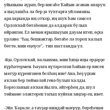
уйынына әүрәп, бер нисәһе Ҡайын-әсәнән апаруҡ
алыҫлашһа ла бер ҙә туҡтарға уйламаны. Ә
араларында иң отҡор, иң шуҡ һәм сәмсел
Орлоҡҡай бөтәһенән дә алдараҡ булып
өйрәнгән. Ел менән ярышыуын дауам итеп, өҫкә
үрләне. “Һы, бешкәктәр, бөтәһе лә тороп ҡалып
бөттө, мин еңеүсе”,- тип шатланды ул.
-Әйҙә, Орлоҡҡай, ҡалышма, мин һиңә яңы ерҙәрҙе
күрһәтермен. Һауаға күтәрелгән һайын ер нисек
матур күренгәнен белһәң ине! Ана, һеҙ үҫкән
аҡлан бер төймәләй генә булып ҡалды.
Борғоланып аҡҡан йылға, әйтерһең дә, шул
төймәне эләктереп тағып ҡуйған зәңгәр еп, ивет.
-Эйе. Ҡарале, ә тауҙар ниндәй мәғрур, береһенән