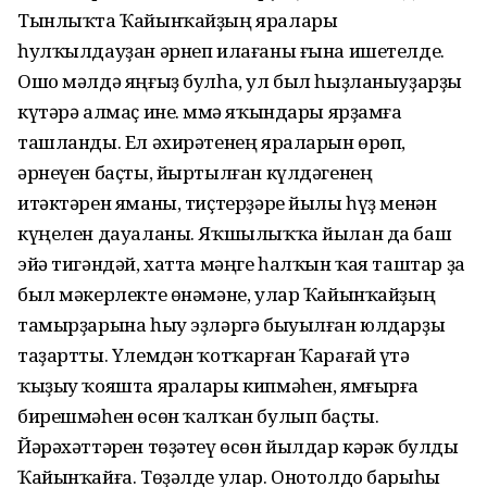
Тынлыҡта Ҡайынҡайҙың яралары
һулҡылдауҙан әрнеп илағаны ғына ишетелде.
Ошо мәлдә яңғыҙ булһа, ул был һыҙланыуҙарҙы
күтәрә алмаҫ ине. Әммә яҡындары ярҙамға
ташланды. Ел әхирәтенең яраларын өрөп,
әрнеүен баҫты, йыртылған күлдәгенең
итәктәрен яманы, тиҫтерҙәре йылы һүҙ менән
күңелен дауаланы. Яҡшылыҡҡа йылан да баш
эйә тигәндәй, хатта мәңге һалҡын ҡая таштар ҙа
был мәкерлекте өнәмәне, улар Ҡайынҡайҙың
тамырҙарына һыу эҙләргә быуылған юлдарҙы
таҙартты. Үлемдән ҡотҡарған Ҡарағай үтә
ҡыҙыу ҡояшта яралары кипмәһен, ямғырға
бирешмәһен өсөн ҡалҡан булып баҫты.
Йәрәхәттәрен төҙәтеү өсөн йылдар кәрәк булды
Ҡайынҡайға. Төҙәлде улар. Онотолдо барыһы