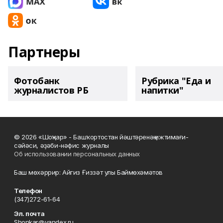
Партнеры
Фотобанк
Рубрика "Еда и
журналистов РБ
напитки"
© 2026 «Шоңҡар» - Башҡортостан йәштәренәң ижтимағи-
сәйәси, әҙәби-нәфис журналы
Об использовании персональных данных
Баш мөхәррир: Айгиз Ғиззәт улы Баймөхәмәтов
Телефон
(347)272-61-64
Эл. почта
Shonkar@yandex.ru