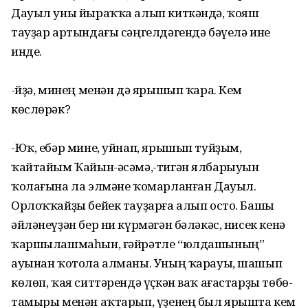
Дауыл уны йыраҡҡа алып киткәндә, ҡояш
тауҙар артындағы сәңгелдәгендә бәүелә ине
инде.
-Әйҙә, минең менән дә ярышып ҡара. Кем
көслөрәк?
-Юҡ, ебәр мине, уйнап, ярышып туйҙым,
ҡайтайым Ҡайын-әсәмә,-тигән ялбарыуын
ҡолағына ла элмәне ҡомарланған Дауыл.
Орлоҡҡайҙы бейек тауҙарға алып осто. Башы
әйләнеүҙән бер ни күрмәгән бәләкәс, нисек кенә
ҡаршылашмаһын, ғәйрәтле “юлдашының”
ауынан ҡотола алманы. Уның ҡарауы, шашып
көлөп, ҡая ситтәрендә үҫкән ваҡ ағастарҙы төбө-
тамыры менән аҡтарып, үҙенең был ярышта кем