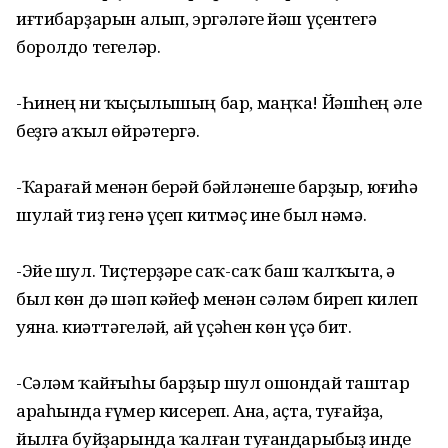
иғтибарҙарын алып, эргәләге йәш үҫентегә
боролдо тегеләр.
-Һинең ни ҡыҫылышың бар, маңҡа! Йәшһең әле
беҙгә аҡыл өйрәтергә.
-Ҡарағай менән берәй бәйләнеше барҙыр, юғиһә
шулай тиҙ генә үҫеп китмәҫ ине был нәмә.
-Эйе шул. Тиҫтерҙәре саҡ-саҡ баш ҡалҡыта, ә
был көн дә шәп кәйеф менән сәләм биреп килеп
уяна. Әкиәттәгеләй, ай үҫәһен көн үҫә бит.
-Сәләм ҡайғыһы барҙыр шул ошондай таштар
араһында ғүмер кисереп. Ана, аҫта, туғайҙа,
йылға буйҙарында ҡалған туғандарыбыҙ инде