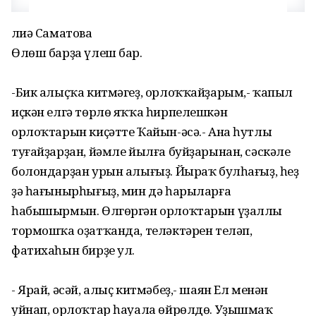
Әлиә Саматова
Өлөш барҙа үлеш бар.
-Бик алыҫҡа китмәгеҙ, орлоҡҡайҙарым,- ҡапыл
иҫкән елгә төрлө яҡҡа һирпелешкән
орлоҡтарын киҫәтте Ҡайын-әсә.- Ана һутлы
туғайҙарҙан, йәмле йылға буйҙарынан, сәскәле
болондарҙан урын алығыҙ. Йыраҡ булһағыҙ, һеҙ
ҙә һағынырһығыҙ, мин дә һарыларға
һабышырмын. Өлгөргән орлоҡтарын үҙаллы
тормошҡа оҙатҡанда, теләктәрен теләп,
фатихаһын бирҙе ул.
- Ярай, әсәй, алыҫ китмәбеҙ,- шаян Ел менән
уйнап, орлоҡтар һауала өйрөлдө. Уҙышмаҡ