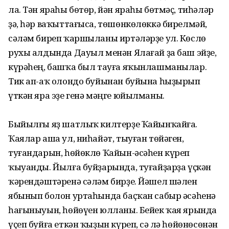
ла. Тән яраһы бөтөр, йән яраһы бөтмәҫ, тиһәләр
ҙә, һәр ваҡыттағыса, төшөнкөлөккә бирелмәй,
сәләм биреп ҡаршыланы иртәләрҙе ул. Көслө
рухы алдында Дауыл менән Ялағай ҙа баш эйҙе,
күрәһең, башҡа был тауға яҡынлашманылар.
Тик ап-аҡ олондо буйынан буйына һыҙырып
үткән яра эҙе генә мәңге юйылманы.
Быйылғы яҙ шатлыҡ килтерҙе Ҡайынҡайға.
Ҡаялар аша ул, ниһайәт, тыуған төйәген,
туғандарын, һөйөклө Ҡайын-әсәһен күреп
ҡыуанды. Йылға буйҙарында, туғайҙарҙа үҫкән
ҡәрендәштәренә сәләм бирҙе. Йәшел шәлен
ябынып болон уртаһында баҫҡан сабыр әсәһенә
һағыныуын, һөйөүен юлланы. Бейек ҡая ярында
үҫеп буйға еткән ҡыҙын күреп, Әсә лә һөйөнөсөнән