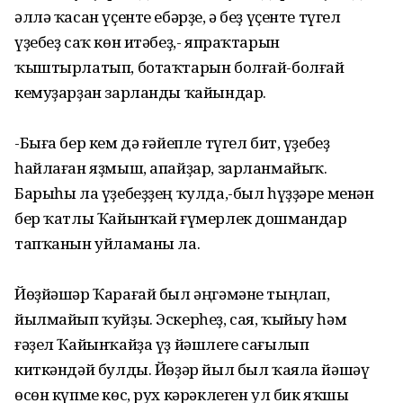
әллә ҡасан үҫенте ебәрҙе, ә беҙ үҫенте түгел
үҙебеҙ саҡ көн итәбеҙ,- япраҡтарын
ҡыштырлатып, ботаҡтарын болғай-болғай
кемуҙарҙан зарланды ҡайындар.
-Быға бер кем дә ғәйепле түгел бит, үҙебеҙ
һайлаған яҙмыш, апайҙар, зарланмайыҡ.
Барыһы ла үҙебеҙҙең ҡулда,-был һүҙҙәре менән
бер ҡатлы Ҡайынҡай ғүмерлек дошмандар
тапҡанын уйламаны ла.
Йөҙйәшәр Ҡарағай был әңгәмәне тыңлап,
йылмайып ҡуйҙы. Эскерһеҙ, сая, ҡыйыу һәм
ғәҙел Ҡайынҡайҙа үҙ йәшлеге сағылып
киткәндәй булды. Йөҙәр йыл был ҡаяла йәшәү
өсөн күпме көс, рух кәрәклеген ул бик яҡшы