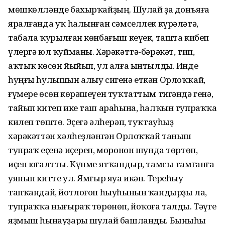
мөшкөлләнде бахырҡайҙың. Шулай ҙа донъяға
яралғанда уҡ һалынған сәмселлек күрәләтә,
табала ҡурылған көнбағыш кеүек, ташта кибеп
үлергә юл ҡуйманы. Хәрәкәттә-бәрәкәт, тип,
аҡтыҡ көсөн йыйып, ул алға ынтылды. Инде
һуңғы һулышын алыу сигенә еткән Орлоҡҡай,
ғүмере өсөн көрәшеүен туҡтаттым тигәндә генә,
тайып китеп ике таш араһына, һалҡын тупраҡҡа
килеп төштө. Эҫегә әлһерәп, туҡтауһыҙ
хәрәкәттән хәлһеҙләнгән Орлоҡҡай таныш
тупраҡ еҫенә иҫереп, моронон шунда төртөп,
иҫен юғалтты. Күпме ятҡандыр, тамсы тамғанға
уянып китте ул. Ямғыр яуа икән. Тереһыу
тапҡандай, йотлоғоп һыуһынын ҡандырҙы ла,
тупраҡҡа нығыраҡ төрөнөп, йоҡоға талды. Тәүге
яҙмыш һынауҙары шулай башланды. Быныһы