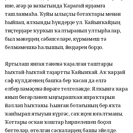
ине, әгәр ҙә ваҡытында Ҡарағай ярҙамға
ташланмаһа. Ҡуйы ылыҫлы ботаҡтары менән
һыйпап, ялҡынды һүндерҙе ул. Ҡайынҡайҙың
тиҫтерҙәре ҡурҡып ҡалтыранып ултырһалар,
был мәкерҙең сәбәпселәре, күрмәмеш тә
белмәмешкә һалышып, йөҙҙәрен борҙо.
Яртылаш янған тәненә ҡаҙалған таштарҙы
һыҡтай-һыҡтай таҙартты Ҡайынҡай. Аҡ ҡарҙай
саф күлдәгенең башҡа бер ҡасан да елгә
елберләмәҫенә йөрәге телгеләнде. Ялҡынға ҡара
янып бөгәрләнеп ыңғырашҡан япраҡтарын
йәлләп һыҡтаны. Һынған ботағының бер яҡта
ҡанһырап ятыуын күргәс, саҡ иҫен юғалтманы.
Ҡоттары осҡан ҡоштар һирпелешеп боҫоп
бөттөләр, өтөлгән сәскәләрҙең башы эйелде.