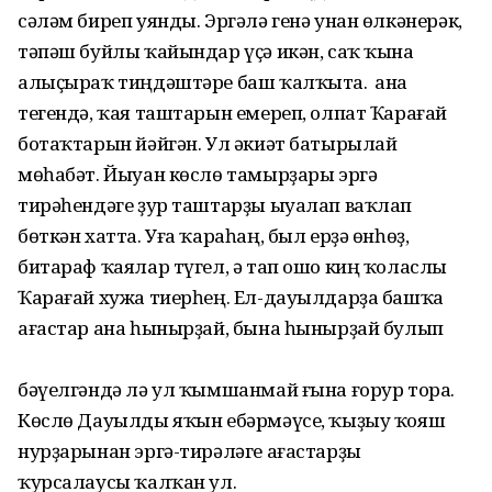
сәләм биреп уянды. Эргәлә генә унан өлкәнерәк,
тәпәш буйлы ҡайындар үҫә икән, саҡ ҡына
алыҫыраҡ тиңдәштәре баш ҡалҡыта. Ә ана
тегендә, ҡая таштарын емереп, олпат Ҡарағай
ботаҡтарын йәйгән. Ул әкиәт батырылай
мөһабәт. Йыуан көслө тамырҙары эргә
тирәһендәге ҙур таштарҙы ыуалап ваҡлап
бөткән хатта. Уға ҡараһаң, был ерҙә өнһөҙ,
битараф ҡаялар түгел, ә тап ошо киң ҡоласлы
Ҡарағай хужа тиерһең. Ел-дауылдарҙа башҡа
ағастар ана һынырҙай, бына һынырҙай булып
бәүелгәндә лә ул ҡымшанмай ғына ғорур тора.
Көслө Дауылды яҡын ебәрмәүсе, ҡыҙыу ҡояш
нурҙарынан эргә-тирәләге ағастарҙы
ҡурсалаусы ҡалҡан ул.