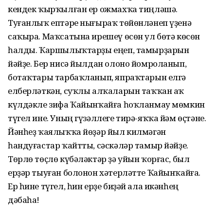
кендек ҡырҡылған ер ожмахҡа тиңләшә.
Туғанлыҡ ептәре нығыраҡ төйөнләнеп үҙенә
саҡыра. Маҡсатына ирешеү өсөн ул бөтә көсөн
һалды. Ҡаршылыҡтарҙы еңеп, тамырҙарын
йәйҙе. Бер нисә йылдан олоно йомроланып,
ботаҡтары тарбаҡланып, япраҡтарын елгә
елберләткән, суҡлы алҡаларын таҡҡан аҡ
күлдәкле зифа Ҡайынҡайға һоҡланмау мөмкин
түгел ине. Уның гүзәллеге тирә-яҡҡа йәм өҫтәне.
Йәнһеҙ ҡаялыҡҡа йөҙәр йыл килмәгән
һандуғастар ҡайтты, сәскәләр тамыр йәйҙе.
Төрлө төҫлө күбәләктәр ҙә уйын ҡорғас, был
ерҙәр тыуған болонон хәтерләтте Ҡайынҡайға.
Ер һине түгел, һин ерҙе биҙәй ала икәнһең
дәбаһа!