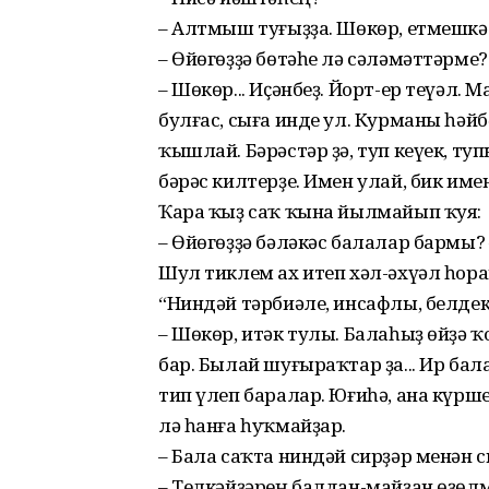
– Алтмыш туғыҙҙа. Шөкөр, етмешкә 
– Өйөгөҙҙә бөтәһе лә сәләмәттәрме?
– Шөкөр... Иҫәнбеҙ. Йорт-ер теүәл.
булғас, сыға инде ул. Курманы һәйб
ҡышлай. Бәрәстәр ҙә, туп кеүек, т
бәрәс килтерҙе. Имен улай, бик имен.
Ҡара ҡыҙ саҡ ҡына йылмайып ҡуя:
– Өйөгөҙҙә бәләкәс балалар бармы? 
Шул тиклем ах итеп хәл-әхүәл һор
“Ниндәй тәрбиәле, инсафлы, белдекл
– Шөкөр, итәк тулы. Балаһыҙ өйҙә 
бар. Былай шуғыраҡтар ҙа... Ир бал
тип үлеп баралар. Юғиһә, ана күр
лә һанға һуҡмайҙар.
– Бала саҡта ниндәй сирҙәр менән с
– Телкәйҙәрең балдан-майҙан өҙөл