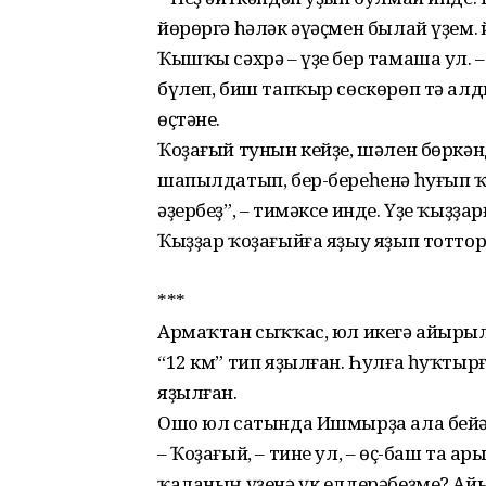
йөрөргә һәләк әүәҫмен былай үҙем. 
Ҡышҡы сәхрә – үҙе бер тамаша ул. –
бүлеп, биш тапҡыр сөскөрөп тә алд
өҫтәне.
Ҡоҙағый тунын кейҙе, шәлен бөркән
шапылдатып, бер-береһенә һуғып ҡу
әҙербеҙ”, – тимәксе инде. Үҙе ҡыҙҙа
Ҡыҙҙар ҡоҙағыйға яҙыу яҙып тоттор
***
Армаҡтан сыҡҡас, юл икегә айырыла
“12 км” тип яҙылған. Һулға һуҡтыр
яҙылған.
Ошо юл сатында Ишмырҙа ала бейә
– Ҡоҙағый, – тине ул, – өҫ-баш та ар
ҡаланың үҙенә үк елде­рәбеҙме? Ай