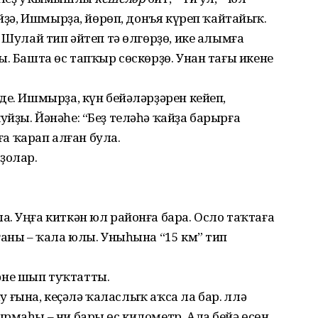
Әйҙә, Ишмырҙа, йөрөп, донъя күреп ҡайтайыҡ.
 Шулай тип әйтеп тә өлгөрҙө, ике алымға
ы. Башта өс тапҡыр сөскөрҙө. Унан тағы икене
де. Ишмырҙа, күн бейәләрҙәрен кейеп,
йҙы. Йәнәһе: “Беҙ теләһә ҡайҙа барырға
рға ҡарап алған була.
ҙолар.
. Уңға киткән юл районға бара. Осло таҡтаға
ғаны – ҡала юлы. Уныһына “15 км” тип
не шып туҡтатты.
ыу ғына, кеҫәлә ҡаласлыҡ аҡса ла бар. Әллә
ырмаһы – ни бары өс километр. Ала бейә өсөн