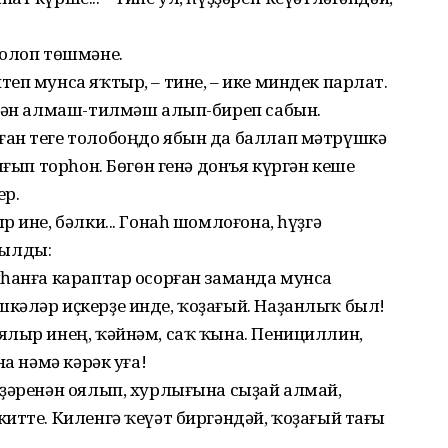
.
йолоп төшмәне.
еп мунса яҡтыр, – тине, – ике миндек парлат.
енән алмаш-тилмәш алып-биреп сабын.
ан теге толобоңдо ябын да баллап мәтрүшкә
ығып торһон. Бөгөн генә донъя күргән кеше
ер.
 ине, бәлки... Гонаһ шомлоғона, һүҙгә
шылды:
ыһанға караптар осорған заманда мунса
кәләр иҫкерҙе инде, ҡоҙағый. Наҙанлыҡ был!
ялыр инең, ҡәйнәм, саҡ ҡына. Пенициллин,
а нәмә кәрәк уға!
ҙҙәренән оялып, хурлығына сыҙай алмай,
итте. Киленгә ҡеүәт биргәндәй, ҡоҙағый тағы