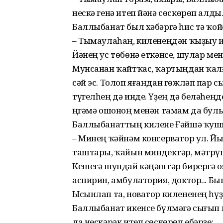
нескә генә итеп йәнә сөскөрөп алды
Баллыбанат был хәбәргә һис тә ҡо
– Тымаулаһаң, киленеңдән ҡыҙыу ит
Йәнең ус төбөнә еткәнсе, шулар м
Мунсанан ҡайтҡас, ҡартыңдан ҡалғ
сәй эс. Толоп яғаңдан гөжләп пар с
түгелһең дә инде. Үҙең дә беләһеңд
Әңгәмә ошоноң менән тамам да булыр
Баллыбанаттың килене Ғәйшә ҡу
– Минең ҡәйнәм консерватор ул. Й
таштары, ҡайын миндектәр, мәтрүш
Кешегә шундай кәңәштәр бирергә о
аспирин, амбулатория, доктор... Бын
Ысынлап та, новатор килененең һү
Баллыбанат икенсе бүлмәгә сығып к
ла нескәрәк итеп сөскөрөп ебәрҙе: