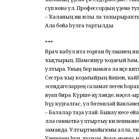
сүп кенә ул. Профессорҙың үҙенә ту
– Ҡаланың ни юлы ла таҡырыраҡтыр..
Ала бейә һулға тартылды.
***
Врач ҡабул итә торған бүлмәнең и
ҡыҫтырып, Шәмсинур ҡоҙағый һәм,
ултыра. Уның бер нәмәгә лә иҫе ки
Сестра ҡыҙ ҡоҙағыйҙың йәшен, ҡайһ
эсендәгеләрҙең сәлә­мәтлеген һора
яуап бирә. Күрше-күләнде, нәҫел-ы
һүҙ ҡуҙғалғас, ул бөтөнләй йәнләнеп
– Балалар таҙа улай. Бынау кесе ей
Әллә сөннәткә ултыртыу килешмәне 
заманда. Ултыртмайыҡмы әллә, тигәй
Үҙегеҙҙең һуң, ҡыҙым, йорт-ерегеҙ,