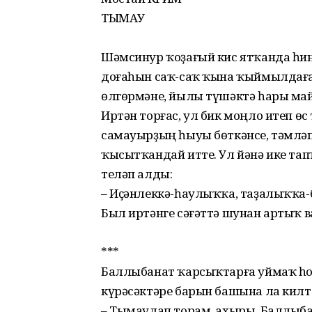
ТЫМАУ
Шәмсинур ҡоҙағый кис ятҡанда һин
доғаһын саҡ-саҡ ҡына ҡыймылдаға
өлгөрмәне, йылы түшәктә һары май
Иртән торғас, ул бик моңло итеп ө
самауырҙың һыуы бөткәнсе, тәмләп-т
ҡысытҡандай итте. Ул йәнә ике тап
теләп алды:
– Иҫәнлеккә-һаулыҡҡа, таҙалыҡҡа-
Был иртәнге сәғәттә шунан артыҡ 
***
Баллыбанат ҡарсыҡтарға уймаҡ һор
күрәсәктәре барын башына ла килте
– Тымаулап торам, ахыры, Баллыбана