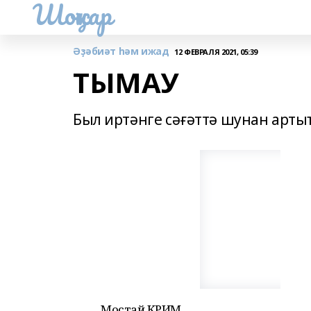
Шоңҡар
Әҙәбиәт һәм ижад
12 ФЕВРАЛЯ 2021, 05:39
ТЫМАУ
Был иртәнге сәғәттә шунан арты
Мостай КӘРИМ