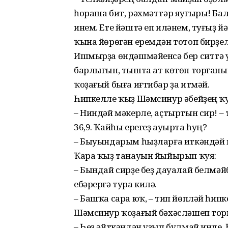
һораша бит, рәхмәттәр яуғыры! Ба
инем. Ете йәштә еп иләнем, туғыҙ 
ҡына йөрөгән еремдән тотоп бирҙел
Ишмырҙа өндәшмәйенсә бер ситтә у
барлығын, тышта ат көтөп торғанын
ҡоҙағый быға иғтибар ҙа итмәй.
Һипкелле ҡыҙ Шәмсинур әбейҙең ҡ
– Ниндәй мәкерле, аҫтыртын сир! – 
36,9. Ҡайһы ерегеҙ ауырта һуң?
– Быуындарым һыҙларға иткәндәй и
Ҡара ҡыҙ танауын йыйырып ҡуя:
– Бындай сирҙе беҙ дауалай белмәй
ебәрергә тура килә.
– Башҡа сара юҡ, – тип йөпләй һипк
Шәмсинур ҡоҙағый бәхәсләшеп тор
– Һеҙ әйткәндән уҙып булмай инд