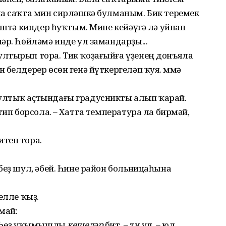
ла саҡта мин сирләшкә булманым. Бик теремек
йәштә киндер һуҡтым. Мине кейәүгә лә уйнап
әр. Һөйләмә инде ул замандарҙы...
лтырып тора. Тик ҡоҙағыйға үҙенең донъяла
 белдерер өсөн генә йүткергеләп ҡуя. Әммә
ултыҡ аҫтындағы градусникты алып ҡарай.
тип борсола. – Хатта температура ла бирмәй,
теп тора.
беҙ шул, әбей. Һине район больницаһына
елле ҡыҙ.
май:
е. Һеҙ уҡымышлы
кешеләр
бит, – ти ул, – юл