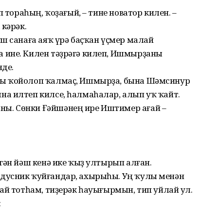
 тораһың, ҡоҙағый, – тине новатор килен. –
 кәрәк.
ш санаға аяҡ үрә баҫҡан үҫмер малай
 ине. Килен тәҙрәгә килеп, Ишмырҙаны
нде.
ы ҡойолоп ҡалмаҫ, Ишмырҙа, бына Шәмсинур
а илтеп килсе, һалмаһалар, алып уҡ ҡайт.
. Сөнки Ғәйшәнең ире Иштимер ағай –
.
гән йәш кенә ике ҡыҙ ултырып алған.
дусник ҡуйғандар, ахырыһы. Уң ҡулы менән
ай тотһам, тиҙерәк һауығырмын, тип уйлай ул.
: