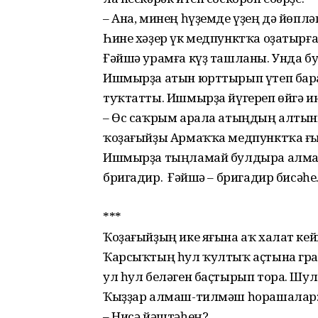
– Ана, минең һүҙемде үҙең дә йөпләп
Һине хәҙер үк медпунктҡа оҙатырға
Ғәйшә урамға күҙ ташланы. Унда бу
Ишмырҙа атын юрттырып үтеп бара
туҡтатты. Ишмырҙа йүгереп өйгә и
– Өс саҡрым арала атыңдың алтын
ҡоҙағыйҙы Армаҡҡа медпунктҡа ғын
Ишмырҙа тыңламай булдыра алманы
бригадир. Ә Ғәйшә – бригадир бисәһе
***
Ҡоҙағыйҙың ике яғына аҡ халат кей
Ҡарсыҡтың һул ҡултыҡ аҫтына гра
ул һул беләген баҫтырып тора. Шул
Ҡыҙҙар алмаш-тилмәш һорашалар
– Нисә йәштәһең?