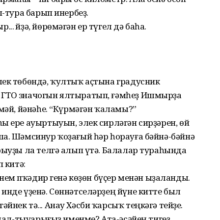
п-тура барып инербеҙ.
. Әйҙә, йөрөмәгән ер түгел дә баһа.
шек төбөндә, ҡултыҡ аҫтына градусник
 ГТО значогын ялтыратып, ғәмһеҙ Ишмырҙа
тмәй, йәнәһе. “Күрмәгән ҡаламы?”
ы ере ауыртыуын, элек сирләгән сир­ҙәрен, өй
ша. Шәмсинур ҡоҙағый һәр һорауға бәйнә-бәйнә
рыуҙы ла телгә алып үтә. Балалар тураһында
 китә:
әнем Әпҡәдир генә көҙөн бүҫер менән ыҙаланды.
инде үҙенә. Сөннәтселәрҙең йүне китте был
нек тә... Анау Хәсби ҡарсыҡ теңкәгә тейҙе.
 мал-тыуарығыҙ именме? Ата-әсәйең тигеҙ