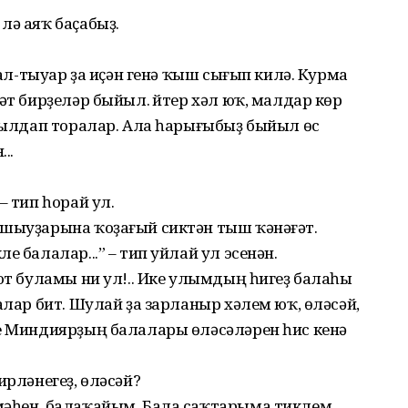
лә аяҡ баҫабыҙ.
 Мал-тыуар ҙа иҫән генә ҡыш сығып килә. Курма
әт бирҙеләр быйыл. Әйтер хәл юҡ, малдар көр
упылдап торалар. Ала һарығыбыҙ быйыл өс
..
– тип һорай ул.
ашыуҙарына ҡоҙағый сиктән тыш ҡәнәғәт.
е балалар...” – тип уйлай ул эсенән.
ҡот буламы ни ул!.. Ике улымдың һигеҙ балаһы
алар бит. Шулай ҙа зарланыр хәлем юҡ, өләсәй,
ше Миндиярҙың балалары өләсәләрен һис кенә
ирләнегеҙ, өләсәй?
мәһен, балаҡайым. Бала саҡта­рыма тиклем