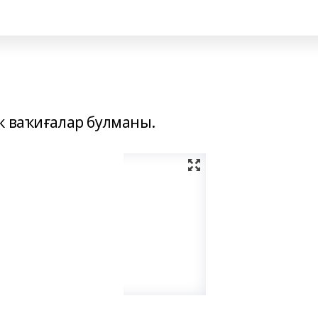
ҡ ваҡиғалар булманы.