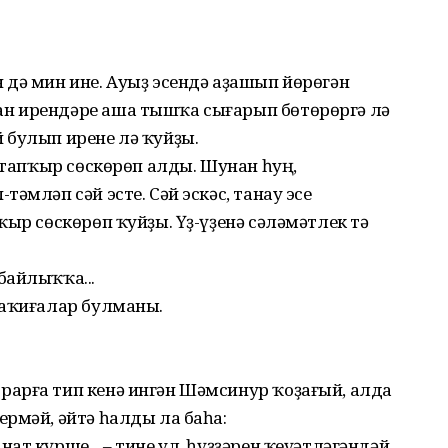
 дә мин ине. Ауыҙ эсендә аҙашып йөрөгән
н ирендәре аша тышҡа сығарып бөтөрөргә лә
 булып ирене лә ҡуйҙы.
с тапҡыр сөскөрөп алды. Шунан һуң,
әмләп сәй эсте. Сәй эскәс, танау эсе
ҡыр сөскөрөп ҡуйҙы. Үҙ-үҙенә сәләмәтлек тә
байлыҡҡа...
ваҡиғалар булманы.
арға тип кенә ингән Шәмсинур ҡоҙағый, алда
рмәй, әйтә һалды ла баһа:
т күрше... – тине ул, һүҙҙәрен ҡеүәтләгәндәй,