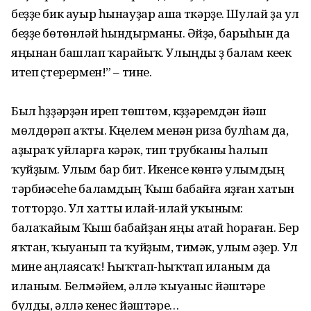
беҙҙе бик ауыр һы­нау­ҙар аша үткәр­ҙе. Шулай ҙа ул
беҙҙе бөтөнләй һындырманы. Әйҙә, барыһын да
яңынан башлап ҡарайыҡ. Улыңды үҙ балам кеүек
итеп үҫтерермен!” – тине.
Был һүҙҙәрҙән иреп төштөм, күҙҙәремдән йәш
мөлдөрәп аҡты. Күңелем менән риза булһам да,
аҙыраҡ уйларға кәрәк, тип трубканы һалып
ҡуйҙым. Улым бар бит. Икенсе көнгә улымдың
тәрбиәсеһе баламдың Ҡыш бабайға яҙған хатын
тотторҙо. Ул хатты илай-илай уҡыным:
балаҡайым Ҡыш бабайҙан яңы атай һораған. Бер
яҡтан, ҡыуанып та ҡуйҙым, тимәк, улым әҙер. Ул
мине аңлаясаҡ! Һыҡ­тап-һыҡтап иланым да
иланым. Белмәйем, әллә ҡыуаныс йәштәре
булды, әллә үкенес йәштәре…