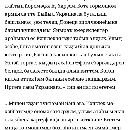
ҡайтып йөрөмәҫкә һүҙ бирҙем. Бөтә тормошом
армияла үтте. Быйыл Украинала буталыш
башланғас, үҙем теләп, Донецк ополчениеһына
барып ҡушылдым. Яңыраҡ емереклектәр
араһынан өс йәшлек ҡыҙҙы табып алдыҡ. Уның
әсәһе, бөтә өмөтөн өҙөп, ҡыҙы был донъяла
юҡтыр тип, Рәсәйгә ҡасып киткән булып сыҡты.
Эҙләй торғас, ҡыҙҙың әсәһен Өфөгә ебәргәндәрен
белдек, бәләкәсте бында алып киттем. Бөгөн
килеп еттек һәм баланы әсәһенә тапшыр­ҙым.
Иртәгә тағы Украинаға, – тип аңлатты егетем.
…Минең күҙҙән туҡтамай йәш аға. Йәшлек мө­
хәббәтемде өйөмә саҡырҙым, улым атаһы менән
өләсәһенә картуф ҡаҙышырға киткәйне. Егетем
миңә тормошомдо боҙғоһо килмәүен, әммә ғүмер