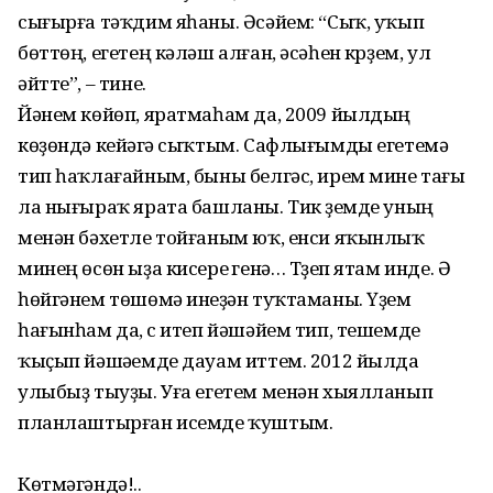
сығырға тәҡдим яһаны. Әсәйем: “Сыҡ, уҡып
бөттөң, егетең кәләш алған, әсәһен күрҙем, ул
әйтте”, – тине.
Йәнем көйөп, яратмаһам да, 2009 йылдың
көҙөндә кейәүгә сыҡтым. Сафлығымды егетемә
тип һаҡлағайным, быны белгәс, ирем мине тағы
ла нығыраҡ ярата башланы. Тик үҙемде уның
менән бәхетле тойғаным юҡ, енси яҡынлыҡ
минең өсөн ыҙа кисереү генә… Түҙеп ятам инде. Ә
һөйгәнем төшөмә инеүҙән туҡтаманы. Үҙем
һағынһам да, үс итеп йәшәйем тип, тешемде
ҡыҫып йәшәүемде дауам иттем. 2012 йылда
улыбыҙ тыуҙы. Уға егетем менән хыялланып
планлаштырған исемде ҡуштым.
Көтмәгәндә!..