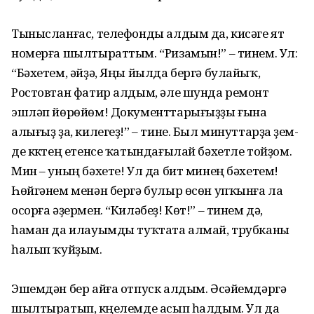
Тынысланғас, телефонды алдым да, кисәге ят
номерға шылтыраттым. “Ризамын!” – тинем. Ул:
“Бә­хетем, әйҙә, Яңы йылда бергә бу­лайыҡ,
Ростовтан фатир алдым, әле шунда ремонт
эшләп йөрөйөм! До­кумент­тарығыҙҙы ғына
алығыҙ ҙа, килегеҙ!” – тине. Был минуттар­ҙа үҙем­
де күктең етенсе ҡатындағылай бәхетле тойҙом.
Мин – уның бәхете! Ул да бит минең бәхетем!
Һөйгәнем менән бергә булыр өсөн упҡынға ла
осорға әҙермен. “Киләбеҙ! Көт!” – тинем дә,
һаман да илауымды туҡтата алмай, трубканы
һалып ҡуйҙым.
Эшемдән бер айға отпуск алдым. Әсәйемдәргә
шылтыратып, күңелемде асып һалдым. Ул да