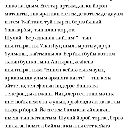
эшкә ҡалдым. Егеттәр артымдан күп йөрөп
маташты, тик яратҡан егетемде көтөүемде дауам
иттем. Ҡайтҡас, туй үткәреп, бергә йәшәй
башларбыҙ, тип план ҡорҙоҡ.
Шулай: “Бер аҙнанан ҡайтам!” – тип
шылтыратты. Унан һуң шылтыратыу­ҙар ҙа
булманы, ҡайтманы ла. Бер йыл буйы көттөм,
ләкин бушҡа ғына. Аптырап, әсәһенә
шылтыраттым: “Һинең кейәүгә сыҡмауың
арҡаһында улым армияға китте”, – тип кенә
әйтте лә, телефонын һүндерҙе. Башҡаса
телефонды алманы. Ниңәлер гел төшөмә инә
ине: һөйгәнем ята, ә уның эргәһендә аҡ халатлы
ҡыҙҙар йөрөй. Йә егетем балыҡҡа әйләнгән,
имеш, тип һаташтым. Шулай йөрөй торғас, бергә
эшләгән һомғол буйлы, аҡыллы егет кейәүгә