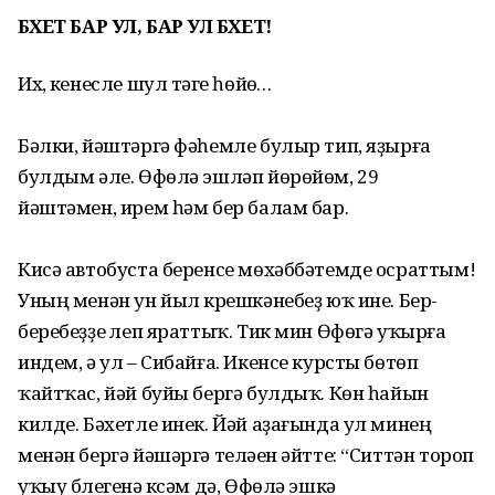
БӘХЕТ БАР УЛ, БАР УЛ БӘХЕТ!
Их, үкенесле шул тәүге һөйөү…
Бәлки, йәштәргә фәһемле булыр тип, яҙыр­ға
булдым әле. Өфөлә эшләп йөрөйөм, 29
йәштәмен, ирем һәм бер балам бар.
Кисә автобуста беренсе мөхәббәтемде осраттым!
Уның менән ун йыл күрешкәнебеҙ юҡ ине. Бер-
беребеҙҙе үлеп яраттыҡ. Тик мин Өфөгә уҡырға
индем, ә ул – Сибайға. Икенсе курсты бөтөп
ҡайтҡас, йәй буйы бергә булдыҡ. Көн һайын
килде. Бәхетле инек. Йәй аҙағында ул минең
менән бергә йәшәргә теләүен әйтте: “Ситтән тороп
уҡыу бүлегенә күсәм дә, Өфөлә эшкә