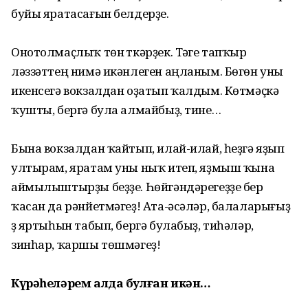
буйы яратасағын белдерҙе.
Онотолмаҫлыҡ төн үткәрҙек. Тәүге тапҡыр
ләззәттең нимә икәнлеген аңланым. Бөгөн уны
икенсегә вокзалдан оҙатып ҡалдым. Көтмәҫкә
ҡушты, бергә була алмайбыҙ, тине…
Бына вокзалдан ҡайтып, илай-илай, һеҙгә яҙып
ултырам, яратам уны ныҡ итеп, яҙмыш ҡына
аймылыштырҙы беҙҙе. Һөйгәндәрегеҙҙе бер
ҡасан да рәнйетмәгеҙ! Ата-әсәләр, балаларығыҙ
үҙ яртыһын табып, бергә булабыҙ, тиһәләр,
зинһар, ҡаршы төшмәгеҙ!
Күрәһеләрем алда булған икән…