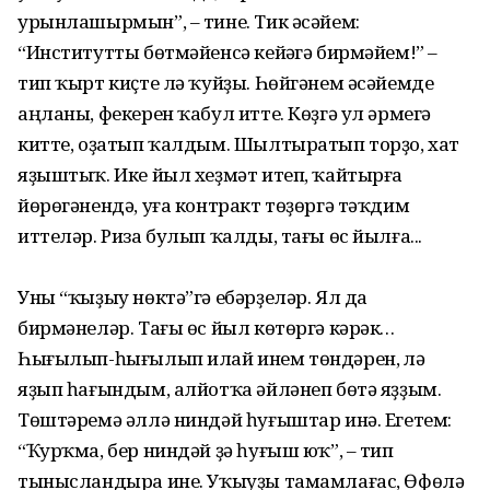
урынлашырмын”, – тине. Тик әсәйем:
“Институтты бөтмәйенсә кейәүгә бирмәйем!” –
тип ҡырт киҫте лә ҡуйҙы. Һөйгәнем әсәйемде
аңланы, фекерен ҡабул итте. Көҙгә ул әрмегә
китте, оҙатып ҡалдым. Шылтыратып торҙо, хат
яҙыштыҡ. Ике йыл хеҙмәт итеп, ҡайтырға
йөрөгәнендә, уға контракт төҙөргә тәҡдим
иттеләр. Риза булып ҡалды, тағы өс йылға...
Уны “ҡыҙыу нөктә”гә ебәрҙеләр. Ял да
бирмәнеләр. Тағы өс йыл көтөргә кәрәк…
Һығылып-һығылып илай инем төндәрен, үлә
яҙып һағындым, алйотҡа әйләнеп бөтә яҙҙым.
Төштәремә әллә ниндәй һуғыштар инә. Егетем:
“Ҡурҡма, бер ниндәй ҙә һуғыш юҡ”, – тип
тынысландыра ине. Уҡыуҙы тамамлағас, Өфөлә