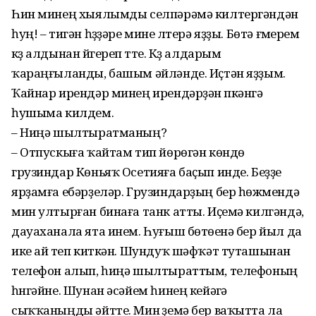
Һин минең хыялымды селпәрәмә килтергәндән
һуң! – тигән һүҙҙәре мине үлтерә яҙҙы. Бөтә ғүмерем
күҙ алдынан йүгереп үтте. Күҙ ал­дарым
ҡараңғыланды, башым әйләнде. Иҫтән яҙҙым.
Ҡайнар ирендәр минең ирендәрҙән үпкәнгә
һушыма килдем.
– Ниңә шылтыратманың?
– Отпускыға ҡайтам тип йөрөгән көндө
грузиндар Көньяҡ Осетияға баҫып инде. Беҙҙе
ярҙамға ебәрҙеләр. Грузиндарҙың бер һөжүмендә
мин ултырған бинаға танк атты. Иҫемә килгәндә,
дауаханала ята инем. Һуғыш бөтөүенә бер йыл да
ике ай үтеп киткән. Шундуҡ шәфҡәт туташынан
телефон алып, һиңә шылтыраттым, телефоның
һүнгәйне. Шунан әсәйем һинең кейәүгә
сыҡҡаныңды әйтте. Мин үҙемә бер ваҡытта ла