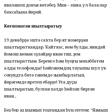
икәүләшеп донъя көтәбеҙ. Мин – эшкә, ул балалар
баҡсаһына йөрөй.
Көтөлмәгән шылтыратыу
19 декабрҙә эштә саҡта бер ят но­мер­ҙан
шылтыратҡандар. Ҡайтҡас, кем булды, ниндәй
йомош менән эҙ­ләй­ҙәр икән тип, үҙем
шылтыраттым. Беренсе һәм һуңғы мөхәббәтем
алды телефонды! Һөйгәнемдең тауышы шул уҡ
секундта бөтә тәнемде зымбырлатып,
йөрәгемде иретеп ебәрҙе! Уға дуҫы
шылтыратып, булған хәлде һөйләп биргән
икән...
Беҙ бер аҙ шымып торғандан һуң егетем: “Яҙмыш