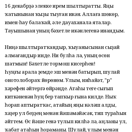
16 декабрҙә элекке ирем шылтыратты. Яңы
ҡатынынан ҡыҙы тыуған икән. Аллаға шөкөр,
имен-һау балаҡай, әле дауаханала яталар.
Тауышынан уның бәхетле икәнлегенә инандым.
Ниңә шылтыратҡандыр, ҡыуанысынан сыҙай
алмағандыр инде. Ни булһа ла, уның өсөн
шатмын! Бәхетле тормош кисерһен!
Һуңғы арала үҙемде эш менән батырып, шулай
онотолобораҡ йөрөнөм. Улым, ниһайәт, "р"
хәрефен әйтергә өйрәнде. Атаһы теге сығып
киткәненән һуң бер тапҡыр ғына килде. Ныҡ
һорап аптыратҡас, атайың яңы кәләш алды,
хәҙер ул беҙҙең менән йәшәмәйәсәк, тип тураһын
әйттем. Өс йәше генә тулып килһә лә, аңланы ул,
ҡабат атаһын һораманы. Шулай, улым менән