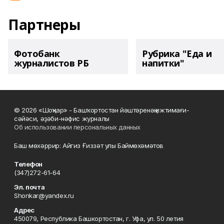
Партнеры
Фотобанк
Рубрика "Еда и
журналистов РБ
напитки"
© 2026 «Шоңҡар» - Башҡортостан йәштәренәң ижтимағи-
сәйәси, әҙәби-нәфис журналы
Об использовании персональных данных
Баш мөхәррир: Айгиз Ғиззәт улы Баймөхәмәтов
Телефон
(347)272-61-64
Эл. почта
Shonkar@yandex.ru
Адрес
450079, Республика Башкортостан, г. Уфа, ул. 50 летия