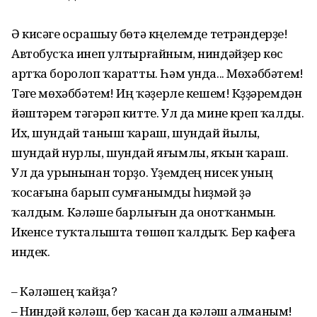
Ә кисәге осрашыу бөтә күңелемде тетрән­дер­ҙе!
Автобусҡа инеп ултырғайным, ниндәйҙер көс
артҡа боролоп ҡаратты. Һәм унда... Мөхәббәтем!
Тәүге мөхәббәтем! Иң ҡәҙерле кешем! Күҙҙәремдән
йәштәрем тәгәрәп китте. Ул да мине күреп ҡалды.
Их, шундай таныш ҡараш, шундай йылы,
шундай нурлы, шундай яғымлы, яҡын ҡараш.
Ул да урынынан торҙо. Үҙемдең нисек уның
ҡосағына барып сумғанымды һиҙмәй ҙә
ҡалдым. Кәләше барлығын да онотҡанмын.
Икенсе туҡталышта төшөп ҡалдыҡ. Бер кафеға
индек.
– Кәләшең ҡайҙа?
– Ниндәй кәләш, бер ҡасан да кәләш алманым!