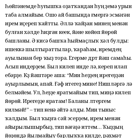
Һөйгәнемде һуғышҡа оҙатҡандан һуң үҙемә урын
таба алмайым. Ошо ай башында ғүмергә эсмәгән
ирем иҫереп ҡайтты. Әллә ҡайҙан минең менән
булған хәлде һиҙгән кеүек, йәне көйөп йөрөй
башланы. Ә кисә башҡа һыймаҫлыҡ хәл булды:
ишеккә шылтыраттылар, ҡараһам, иремдең
ауылынан бер ҡыҙ тора. Егерме дүрт йәш самаһы.
Асып индерҙем. Был килеп инде лә, үкереп илап
ебәрҙе. Күҙ йәштәре аша: “Мин һеҙҙең ирегеҙҙән
ауырлымын, апай. Ғәфү итегеҙ мине! Нишләргә лә
белмәйем. Ул, һеҙҙе яратмайым тип, миңә килеп
йөрөй. Ирегеҙҙе яратам! Баланы үлтергем
килмәй!” – тип кенә әйтә алды. Мин тыныс
ҡалдым. Был ҡыҙға сәй эсер­ҙем, ирем менән
айырылышырбыҙ, тип вәғәҙә иттем… Ҡыҙҙың
йөҙөндә йылмайыу барлыҡҡа килде, рәхмәт