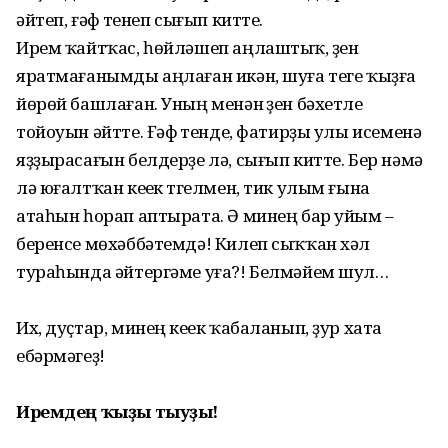
әйтеп, ғәфү үтенеп сығып китте.
Ирем ҡайтҡас, һөйләшеп аңлаштыҡ, үҙен
яратмағанымды аңлаған икән, шуға теге ҡыҙға
йөрөй башлаған. Уның менән үҙен бәхетле
тойоуын әйтте. Ғәфү үтенде, фатирҙы улы исеменә
яҙҙырасағын белдерҙе лә, сығып китте. Бер нәмә
лә юғалт­ҡан кеүек түгелмен, тик улым ғына
атаһын һорап аптырата. Ә минең бар уйым –
беренсе мөхәббәтемдә! Килеп сыҡҡан хәл
тураһында әйтергәме уға?! Белмәйем шул…
Их, дуҫтар, минең кеүек ҡабаланып, ҙур хата
ебәрмәгеҙ!
Иремдең ҡыҙы тыуҙы!