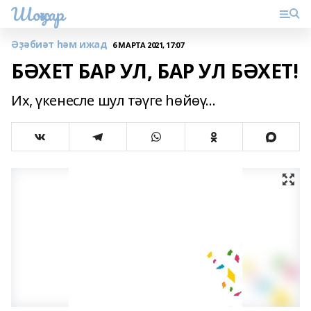
Шоңҡар
Әҙәбиәт һәм ижад
6 МАРТА 2021, 17:07
БӘХЕТ БАР УЛ, БАР УЛ БӘХЕТ!
Их, үкенесле шул тәүге һөйөү…