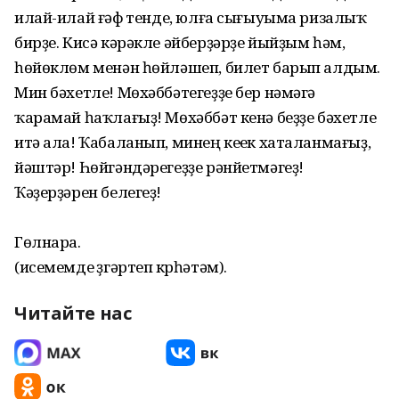
илай-илай ғәфү үтенде, юлға сығыуыма ризалыҡ
бирҙе. Кисә кәрәкле әйберҙәрҙе йыйҙым һәм,
һөйөклөм менән һөйләшеп, билет барып алдым.
Мин бәхетле! Мөхәббәтегеҙҙе бер нәмәгә
ҡарамай һаҡлағыҙ! Мөхәббәт кенә беҙҙе бәхетле
итә ала! Ҡа­баланып, минең кеүек хаталанмағыҙ,
йәштәр! Һөйгәндәрегеҙҙе рәнйетмәгеҙ!
Ҡәҙерҙәрен белегеҙ!
Гөлнара.
(исемемде үҙгәртеп күрһәтәм).
Читайте нас