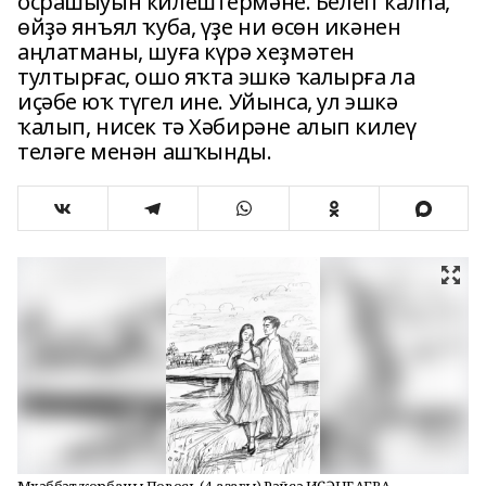
осрашыуын килештермәне. Белеп ҡалһа,
өйҙә янъял ҡуба, үҙе ни өсөн икәнен
аңлатманы, шуға күрә хеҙмәтен
тултырғас, ошо яҡта эшкә ҡалырға ла
иҫәбе юҡ түгел ине. Уйынса, ул эшкә
ҡалып, нисек тә Хәбирәне алып килеү
теләге менән ашҡынды.