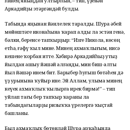
һинең яныңдан ултырһын, – тип, үҙенән
Аркадийҙы этәргәндәй булды.
Табында яңынан йәнлелек таралды. Шура әбей
мөйөштәге иконаһына ҡарап алды ла эстән генә,
бәлки, беренсе тапҡырҙыр: “Изге Никола, көсөң
етһә, ғәфү ҡыл мине. Минең ахмаҡлығым, нисә
кешене ҡорбан итте. Хәбирә Аркадийһыҙ утыҙ
йылдан ашыу йәшәй алғанды, мин биш-алты
йыл йәшәр инем бит. Барыбер һуғыш бөтәһен дә
үҙ урынына ҡуйыр ине. Эй Аллам, улыма минең
кеүек ахмаҡлыҡ ҡылырға ирек бирмә!” – тип
уйлап тағы бер тапҡыр ҡараны ла
табындағыларҙы ризыҡҡа үрелергә ҡыҫтай
башланы.
Был ахмаҡлыҡ бөтөнләй Шура арҡаһында