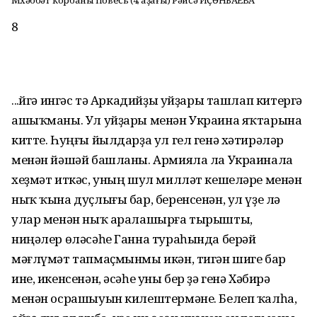
Мөхәббәт ҡорбаны Повесь (4, аҙағы) Рәйсә ИҪӘНБАЕВА
8
...Өйгә ингәс тә Аркадийҙы уйҙары ташлап китергә
ашыҡманы. Ул уйҙары менән Украина яҡтарына
китте. Һуңғы йылдарҙа ул гел генә хәтирәләр
менән йәшәй башланы. Армияла ла Украинала
хеҙмәт иткәс, уның шул милләт кешеләре менән
ныҡ ҡына дуҫлығы бар, беренсенән, ул үҙе лә
улар менән ныҡ аралашырға тырышты,
ниңәлер өләсәһе Ганна тураһында берәй
мәғлүмәт тапмаҫмынмы икән, тигән шиге бар
ине, икенсенән, әсәһе уны бер ҙә генә Хәбирә
менән осрашыуын килештермәне. Белеп ҡалһа,