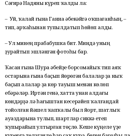
Сәғирә Надяны күреп ҡалды ла:
– Уй, ҡалай ғына Ганна әбекәйгә оҡшағанһың, –
тип, арҡаһынан тупылдатып һөйөп алды.
– Ул минең прабабушка бит. Миндә уның
ҙурайтып эшләнгән фотоһы бар.
Ҡасан ғына Шура әбейҙе борсомайыҡ тип аяҡ
остарына ғына баҫып йөрөгән балалар ҙа ныҡ
баҫып алалар ҙа көр тауыш менән көлөп
ебәрәләр. Иртән генә, хатта унан алдағы
көндәрҙә лә һағыштан кесерәйеп ҡалғандай
тойолған йәшел ҡапҡалы был йорт, шатлыҡ
ауаздарына тулып, шартлар сиккә етеп
ҡупырайып ултырған төҫлө. Кеше күңеле үҙе
күрергә теләгәнде һәр саҡ күрә, бөгөн барыһы ла,