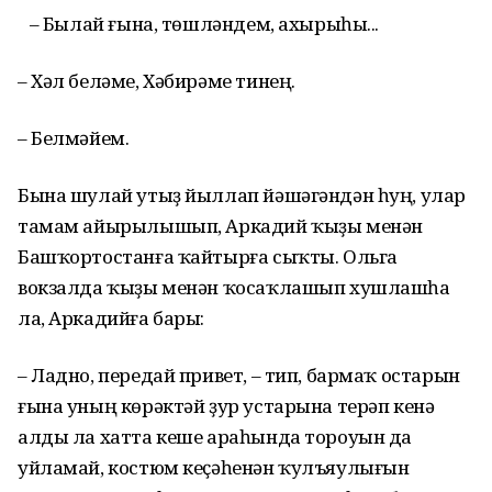
– Былай ғына, төшләндем, ахырыһы...
– Хәл беләме, Хәбирәме тинең.
– Белмәйем.
Бына шулай утыҙ йыллап йәшәгәндән һуң, улар
тамам айырылышып, Аркадий ҡыҙы менән
Башҡортостанға ҡайтырға сыҡты. Ольга
вокзалда ҡыҙы менән ҡосаҡлашып хушлашһа
ла, Аркадийға бары:
– Ладно, передай привет, – тип, бармаҡ остарын
ғына уның көрәктәй ҙур устарына терәп кенә
алды ла хатта кеше араһында тороуын да
уйламай, костюм кеҫәһенән ҡулъяулығын