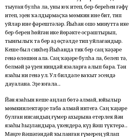
тыуған булһа ла, уны юҡ итеп, бер-береһен ғәфү
итеп, эҙен ҡалдырмаҫҡа мөмкин ине бит, тип
уйлар ине фәрештәләр. Йыһан ошо минутта ике
бер-берен һөйгән ике йөрәкте осраштырып,
тынғылыҡ та бер аҙ өҫтәлде тип уйлағандыр.
Кеше был сикһеҙ Йыһанда тик бер саң ҡәҙәре
генә өлөшөн ала. Саң ҡәҙәре булһа ла, белеп тә,
белмәй ҙә үҙен ниндәй язаларға алып бара. Тән
язаһы ни генә ул. Ул билдәле ваҡыт эсендә
дауалана. Эҙе юғала...
Йән язаһын кеше аңлап бөтә алмай, юйылыр
мөмкинлектәрҙе таба алмай интегә. Саң ҡәҙәре
булған инсандың ғүмер ахырына етерлек йән
язаһы һыҙландыра, үкендерә, күҙ йәш түктерә...
Мәңге йәшәгәндәй ҡыланған ғүмерең уйлап