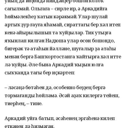
уның да йөҙөндә ниндәйҙер бошонҡолоҡ
сағылмай. Ольгаға – сирле ир, ә Аркадийға
һөймәлекһеҙ ҡатын кәрәкмәй. Улар шулай
артыҡ ҙур ғауға яһамай, сираттағы бер хәл итеп
кенә айырылышып та ҡуйҙылар. Тик утыҙға
яҡынлап килгән Надюша улар өсөн бошондо,
бигерәк тә атаһын йәлләне, шуғалыр ҙа атаһы
менән бергә Башҡортостанға ҡайтырға хәл итте
лә ҡуйҙы. Әле бына Аркадий ҡыҙын юлға
сыҡҡанда тағы бер иҫкәртеп:
– Өләсәңә бөтәһен дә, особенно беҙҙең бергә
тормағанды һөйләмә. Әсәй аҙаҡ килергә тейеш,
тиерһең, – тине.
Аркадий уйға батып, әсәһенең эргәһенә килеп
еткәнен дә һиҙмәгән.