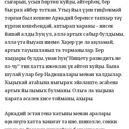
сығарып, усын һөртөп ҡуйҙы, әйтерһең, бер
бысраҡ әйбер тотҡан. Утыҙ йыл үҙен тиңһенмәй
торған был кешене Аркадий беренсе тапҡыр тәү
күргән кешеһендәй, аптырап ҡараны – нисек
йәшәй алды һуң ул, әллә артыҡ сабыр булдымы,
әллә үтә йыуаш инеме. Хәҙер үҙе лә аңламай,
артыҡ тауышланып та торманылар. Бер
ҡыҙҙары булды, унан һуң”Нищету разводить не
хо-чу” тип хатта ижекләп үк әйтеп ҡуйҙы. Бына
шулай улар бер Надюшалары менән ҡалдылар.
Ҡыҙыҡай атаһына нығыраҡ эйәләште, әсәһенә
артыҡ йылымыҡ булманы. Ольга ла ҡыҙына
ҡарата әсәлек хисе тойманы, ахыры.
Аркадий эстән генә ҡатыны менән аралары
өҙөлөүгө хатта ҡәнәғәт тә ине, шикелле, сөнки