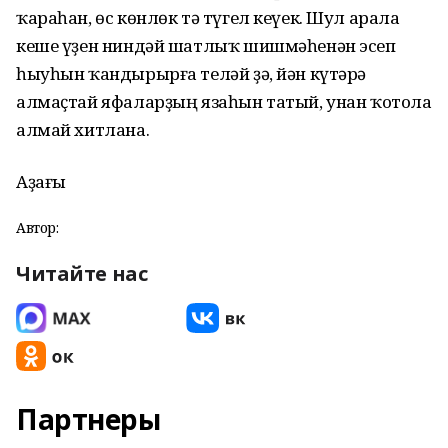
ҡараһан, өс көнлөк тә түгел кеүек. Шул арала
кеше үҙен ниндәй шатлыҡ шишмәһенән эсеп
һыуһын ҡандырырға теләй ҙә, йән күтәрә
алмаҫтай яфаларҙың язаһын татый, унан ҡотола
алмай хитлана.
Аҙағы
Автор:
Читайте нас
Партнеры