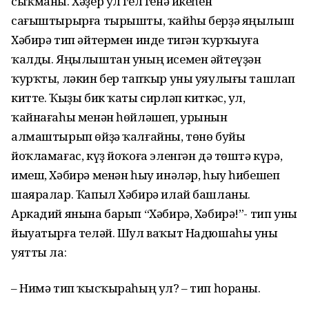
сыҡманы. Хәҙер ул гел генә икеһен
сағыштырырға тырышты, ҡайһы берҙә яңылыш
Хәбирә тип әйтермен инде тигән ҡурҡыуға
ҡалды. Яңылыштан уның исемен әйтеүҙән
ҡурҡты, ләкин бер тапҡыр уны уяулығы ташлап
китте. Ҡыҙы бик ҡаты сирләп киткәс, ул,
ҡайнағаһы менән һөйләшеп, урынын
алмаштырып өйҙә ҡалғайны, төнө буйы
йоҡламағас, күҙ йоҡоға эленгән дә төштә күрә,
имеш, Хәбирә менән һыу инәләр, һыу һибешеп
шаяралар. Ҡапыл Хәбирә илай башланы.
Аркадий янына барып “Хәбирә, Хәбирә!”- тип уны
йыуатырға теләй. Шул ваҡыт Надюшаһы уны
уятты ла:
– Нимә тип ҡысҡыраһың ул? – тип һораны.