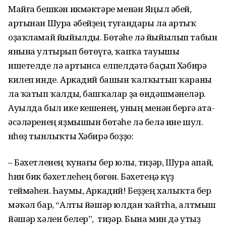
Майға бешкән икмәктәре менән Яңыл әбей,
артынан Шура әбейҙең туғандары ла артыҡ
оҙаҡламай йыйылды. Бөтәһе лә йыйылып табын
янына ултырып бөтөүгә, ҡапҡа тауышы
ишетелде лә артынса елпелдәтә баҫып Хәбирә
килеп инде. Аркадий башын ҡалҡытып ҡараны
ла ҡатып ҡалды, башҡалар ҙа өндәшмәнеләр.
Ауылда был ике кешенең, уның менән бергә ата-
әсәләренең яҙмышын бөтәһе лә белә ине шул.
Өнһөҙ тынлыҡты Хәбирә боҙҙо:
– Бәхетленең ҡунағы бер юлы, тиҙәр, Шура апай,
һин бик бәхетлеһең бөгөн. Бәхетеңә күҙ
теймәһен. Һаумы, Аркадий! Беҙҙең халыҡта бер
мәҡәл бар, “Алты йәшәр юлдан ҡайтһа, алтмыш
йәшәр хәлен белер”, тиҙәр. Бына мин дә утыҙ