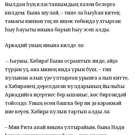
йылдан һуң класташымдың хәлен белергә
килдем. Бына шулай, – тине лә һыуһап китеп,
тамағы кипкән төҫлө ишек төбөндә ултырған
һыу һауыты янына барып һыу эсеп алды.
Аркадий уның янына килде лә:
– Һаумы, Хәбирә! Бына осраштыҡ инде, әйҙә
түрҙән уҙ, ана минең янда урын буш, – тип
ҡулынан алып үҙе ултырған урынға алып китте,
ә Хәбирәнең дерелдәгән ҡулдарының йылыһы
Аркадийға иҫерткес бер ышаныс, көс биргәндәй
тойолдо. Уның өсөн башҡа бер ни ҙә кәрәкмәй
ине кеүек. Хәбирә ҡулын тартып алды ла:
– Мин Рита апай янына ултырайым, бына Надя