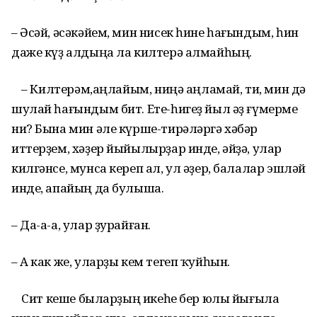
– Әсәй, әсәкәйем, мин нисек һине һағындым, һин
даже күҙ алдыңа ла килтерә алмайһың.
– Килтерәм,аңлайым, ниңә аңламай, ти, мин дә
шулай һағындым бит. Ете-һигеҙ йыл әҙ ғүмерме
ни? Бына мин әле күрше-тирәләргә хәбәр
иттерҙем, хәҙер йыйылырҙар инде, әйҙә, улар
килгәнсе, мунса кереп ал, ул әҙер, балалар эшләй
инде, апайың да булыша.
– Да-а-а, улар ҙурайған.
– А как же, уларҙы кем тегеп ҡуйһын.
Сит кеше быларҙың икеһе бер юлы йығыла