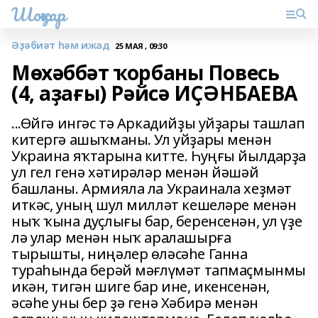
Шоңҡар
Әҙәбиәт һәм ижад
25 МАЯ , 09:30
Мөхәббәт ҡорбаны Повесь
(4, аҙағы) Рәйсә ИҪӘНБАЕВА
...Өйгә ингәс тә Аркадийҙы уйҙары ташлап
китергә ашыҡманы. Ул уйҙары менән
Украина яҡтарына китте. Һуңғы йылдарҙа
ул гел генә хәтирәләр менән йәшәй
башланы. Армияла ла Украинала хеҙмәт
иткәс, уның шул милләт кешеләре менән
ныҡ ҡына дуҫлығы бар, беренсенән, ул үҙе
лә улар менән ныҡ аралашырға
тырышты, ниңәлер өләсәһе Ганна
тураһында берәй мәғлүмәт тапмаҫмынмы
икән, тигән шиге бар ине, икенсенән,
әсәһе уны бер ҙә генә Хәбирә менән