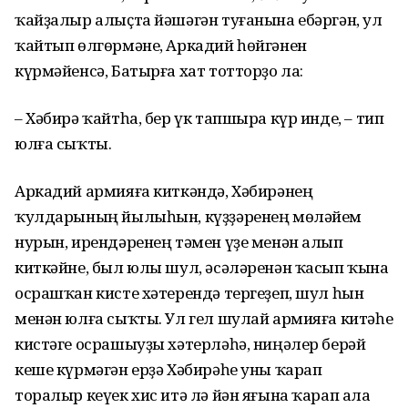
ҡайҙалыр алыҫта йәшәгән туғанына ебәргән, ул
ҡайтып өлгөрмәне, Аркадий һөйгәнен
күрмәйенсә, Батырға хат тотторҙо ла:
– Хәбирә ҡайтһа, бер үк тапшыра күр инде, – тип
юлға сыҡты.
Аркадий армияға киткәндә, Хәбирәнең
ҡулдарының йылыһын, күҙҙәренең мөләйем
нурын, ирендәренең тәмен үҙе менән алып
киткәйне, был юлы шул, әсәләренән ҡасып ҡына
осрашҡан кисте хәтерендә тергеҙеп, шул һын
менән юлға сыҡты. Ул гел шулай армияға китәһе
кистәге осрашыуҙы хәтерләһә, ниңәлер берәй
кеше күрмәгән ерҙә Хәбирәһе уны ҡарап
торалыр кеүек хис итә лә йән яғына ҡарап ала