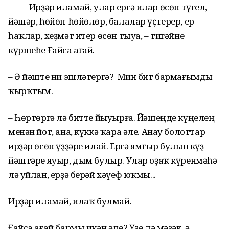
– Ирҙәр иламай, улар ергә илар өсөн түгел,
йәшәр, һөйөп-һөйөлөр, балалар үҫтерер, ер
һаҡлар, хеҙмәт итер өсөн тыуа, – тигәйне
күршеһе Ғайса ағай.
– Ә йәште ни эшләтергә? Мин бит бармағымды
ҡырҡтым.
– Һөртөргә лә битте йыуырға. Йәшеңде күңелең
менән йот, ана, күккә ҡара әле. Анау болоттар
ирҙәр өсөн үҙҙәре илай. Ергә ямғыр булып күҙ
йәштәре яуыр, дым булыр. Улар оҙаҡ күренмәһә
лә уйлан, ерҙә берәй хәүеф юҡмы...
Ирҙәр иламай, илаҡ булмай.
Ғайса ағай бармы икән әле? Үҙе лә мәҙәк, ә