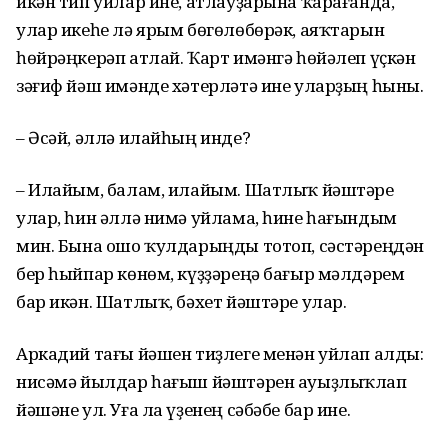
икән тип уйлар ине, атлауҙарына ҡарағанда,
улар икеһе лә ярым бөгөлөбөрәк, аяҡтарын
һөйрәңкерәп атлай. Ҡарт имәнгә һөйәлеп үҫкән
зәғиф йәш имәнде хәтерләтә ине уларҙың һыны.
– Әсәй, әллә илайһың инде?
– Илайым, балам, илайым. Шатлыҡ йәштәре
улар, һин әллә нимә уйлама, һине һағындым
мин. Бына ошо ҡулдарыңды тотоп, сәстәреңдән
бер һыйпар көнөм, күҙҙәреңә бағыр мәлдәрем
бар икән. Шатлыҡ, бәхет йәштәре улар.
Аркадий тағы йәшен тиҙлеге менән уйлап алды:
нисәмә йылдар һағыш йәштәрен ауыҙлыҡлап
йәшәне ул. Уға ла үҙенең сәбәбе бар ине.