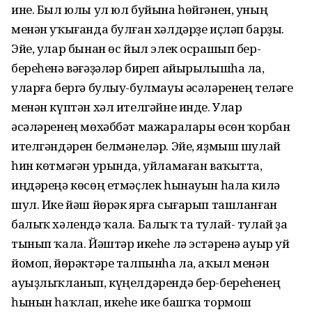
ине. Был юлы ул юл буйына һөйгәнен, уның
менән уҡығанда булған хәлдәрҙе иҫләп барҙы.
Эйе, улар бынан өс йыл элек осрашып бер-
береһенә вәғәҙәләр биреп айырылышһа ла,
уларға бергә булыу-булмауы әсәләренең теләге
менән күптән хәл ителгәйне инде. Улар
әсәләренең мөхәббәт мажаралары өсөн ҡорбан
ителгәндәрен белмәнеләр. Эйе, яҙмыш шулай
һин көтмәгән урында, уйламаған ваҡытта,
иңдәреңә көсөң етмәҫлек һынауын һала килә
шул. Ике йәш йөрәк ярға сығарып ташланған
балыҡ хәлендә ҡала. Балыҡ та тулай- тулай ҙа
тынып ҡала. Йәштәр икеһе лә эстәренә ауыр уй
йомоп, йөрәктәре талпынһа ла, аҡыл менән
ауыҙлыҡланып, күңелдәрендә бер-береһенең
һынын һаҡлап, икеһе ике башҡа тормош