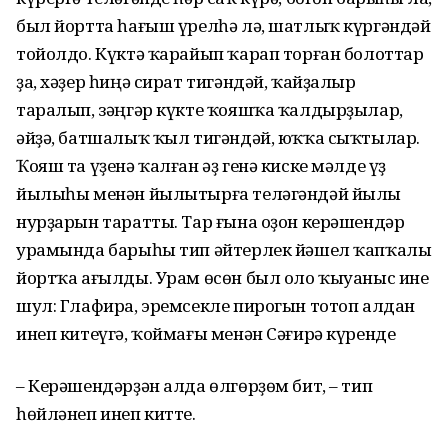
был йортта һағыш үрелһә лә, шатлыҡ күргәндәй
тойолдо. Күктә ҡарайып ҡарап торған болоттар
ҙа, хәҙер һиңә сират тигәндәй, ҡайҙалыр
таралып, зәңгәр күкте ҡояшҡа ҡалдырҙылар,
әйҙә, батшалыҡ ҡыл тигәндәй, юҡҡа сыҡтылар.
Ҡояш та үҙенә ҡалған әҙ генә киске мәлде үҙ
йылыһы менән йылытырға теләгәндәй йылы
нурҙарын таратты. Тар ғына оҙон керәшендәр
урамында барыһы тип әйтерлек йәшел ҡапҡалы
йортҡа ағылды. Урам өсөн был оло ҡыуаныс ине
шул: Глафира, эремсекле пирогын тотоп алдан
инеп китеүгә, ҡоймағы менән Сәғирә күренде
– Керәшендәрҙән алда өлгөрҙөм бит, – тип
һөйләнеп инеп китте.