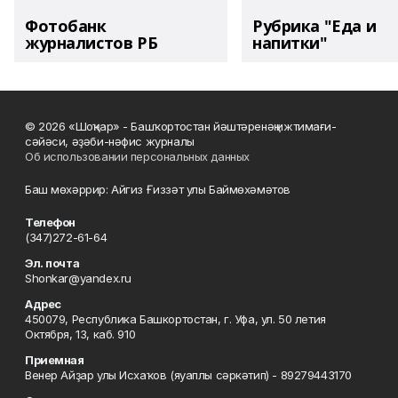
Фотобанк
Рубрика "Еда и
журналистов РБ
напитки"
© 2026 «Шоңҡар» - Башҡортостан йәштәренәң ижтимағи-
сәйәси, әҙәби-нәфис журналы
Об использовании персональных данных
Баш мөхәррир: Айгиз Ғиззәт улы Баймөхәмәтов
Телефон
(347)272-61-64
Эл. почта
Shonkar@yandex.ru
Адрес
450079, Республика Башкортостан, г. Уфа, ул. 50 летия
Октября, 13, каб. 910
Приемная
Венер Айҙар улы Исхаҡов (яуаплы сәркәтип) - 89279443170