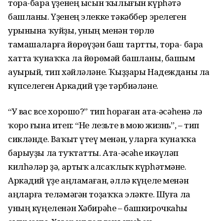
тора-бара үҙенең ысын ҡылығын күрһәтә
башланы. Үҙенең элекке тәкәббер эрелеген
урынына ҡуйҙы, уның менән төрлө
тамашаларға йөрөүҙән баш тартты, тора- бара
хатта ҡунаҡҡа ла йөрөмәй башланы, башым
ауырый, тип хәйләләне. Ҡыҙҙары Надежданы ла
күпселеген Аркадий үҙе тәрбиәләне.
“У вас все хорошо?” тип һораған ата-әсәһенә лә
ҡоро ғына итеп: “Не лезьте в мою жизнь”, – тип
сикләнде. Ваҡыт үтеү менән, уларға ҡунаҡҡа
барыуҙы ла туҡтатты. Ата-әсәһе икәүләп
килһәләр ҙә, артыҡ алсаҡлыҡ күрһәтмәне.
Аркадий үҙе аңламаған, әллә күңеле менән
аңларға теләмәгән тоҙаҡҡа эләкте. Шуға ла
уның күңеленән Хәбирәһе – башкирочкаһы