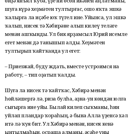
өйҙә янъял ҡуба, үҙе ни өсөн икәнен аңлатманы,
шуға күрә хеҙмәтен тултырғас, ошо яҡта эшкә
ҡалырға ла иҫәбе юҡ түгел ине. Уйынса, ул эшкә
ҡалып, нисек тә Хәбирәне алып килеү теләге
менән ашҡынды. Ул бик ярҙамсыл Юрий исемле
егет менән дә танышып алды. Хеҙмәтен
тултырып ҡайтҡанда ул егет:
– Приезжай, буду ждать, вместе устроимся на
работу, – тип оҙатып ҡалды.
Шуға ла нисек тә ҡайтҡас, Хәбирә менән
һөйләшергә лә, риза булһа, аҙна-ун көндән юлға
сығырға ине уйы. Былай килеп сыҡманы, һин
уйлап пландар ҡораһың, ә бына Алла үҙенсә хәл
итә лә ҡуя бит. Ул Хәбирә менән, нисек кенә
ынтылмаһын, осраша алманы, әсәһе уны