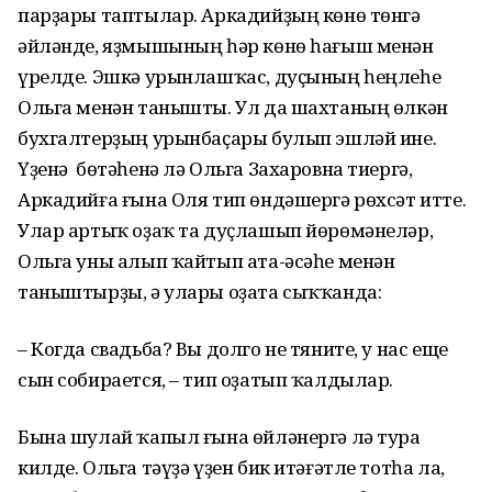
парҙары таптылар. Аркадийҙың көнө төнгә
әйләнде, яҙмышының һәр көнө һағыш менән
үрелде. Эшкә урынлашҡас, дуҫының һеңлеһе
Ольга менән танышты. Ул да шахтаның өлкән
бухгалтерҙың урынбаҫары булып эшләй ине.
Үҙенә бөтәһенә лә Ольга Захаровна тиергә,
Аркадийға ғына Оля тип өндәшергә рөхсәт итте.
Улар артыҡ оҙаҡ та дуҫлашып йөрөмәнеләр,
Ольга уны алып ҡайтып ата-әсәһе менән
таныштырҙы, ә улары оҙата сыҡҡанда:
– Когда свадьба? Вы долго не тяните, у нас еще
сын собирается, – тип оҙатып ҡалдылар.
Бына шулай ҡапыл ғына өйләнергә лә тура
килде. Ольга тәүҙә үҙен бик итәғәтле тотһа ла,