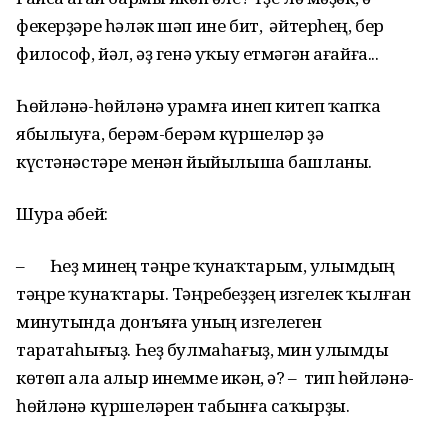
фекерҙәре һәләк шәп ине бит, әйтерһең, бер
философ, йәл, әҙ генә уҡыу етмәгән ағайға...
Һөйләнә-һөйләнә урамға инеп китеп ҡапҡа
ябылыуға, берәм-берәм күршеләр ҙә
күстәнәстәре менән йыйылыша башланы.
Шура әбей:
– Һеҙ минең тәңре ҡунаҡтарым, улымдың
тәңре ҡунаҡтары. Тәңребеҙҙең изгелек ҡылған
минутында донъяға уның изгелеген
таратаһығыҙ. Һеҙ булмаһағыҙ, мин улымды
көтөп ала алыр инемме икән, ә? – тип һөйләнә-
һөйләнә күршеләрен табынға саҡырҙы.