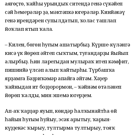
аяғөҫтө, ҡайһы урындыҡ ситендә генә сүкәйеп
сәй һемерәләр ҙә, мәктәпкә югерәләр. Кинйәкәү
генә ирендәрен супылдатып, ҡолас ташлап
йоҡлап ятып ҡала.
– Килен, бөгөн һуғым ашатырбыҙ. Күрше-күләнгә
кисә үк йөрөп әйтеп сыҡтым, туғандарҙы йыйып
алырбыҙ. Һин ларегыңдан мулыраҡ итеп кәмфит,
пишинйә үлсәп алып ҡайтырһың. Түрбашҡа
ярҙамға Бәҙриҡәмәр апайға әйтәм. Хәҙер
ҡайныңдан ит боҙҙорормон, – ҡәйнәм өтәләнеп
йөрөп ҡалды, мин эшемә югерҙем.
Ап-аҡ ҡарҙар яуып, көндәр һалҡынайтһа өй
һайын һуғым һуйыу, эсәк арытыу, ҡарын-
күҙҙекәс ҡырыу, тултырма тултырыу, тояҡ