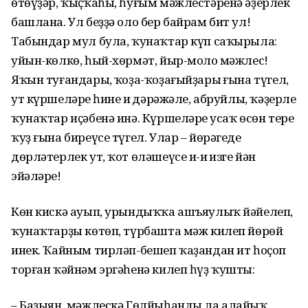
өтөүҙәр, ҡыҫҡаһы, һуғым мәжлестәренә әҙерлек
башлана. Ул беҙҙә оло бер байрам бит ул!
Табындар мул була, ҡунаҡтар күп саҡырыла:
уйын-көлкө, һый-хөрмәт, йыр-моңло мәжлес!
Яҡын туғандарың, ҡоҙа-ҡоҙағыйҙарың ғына түгел,
ут күршеләрең һинең иң дәрәжәле, абруйлы, ҡәҙерле
ҡунаҡтар иҫәбенә инә. Күршеләрең усаҡ өсөн тере
ҡуҙ ғына биреүсе түгел. Улар – йөрәгеңде
дөрләтерлек ут, ҡот өләшеүсе иң-иң изге йән
эйәләре!
Көн кискә ауып, урындыҡҡа ашъяулыҡ йәйелеп,
ҡунаҡтарҙы көтөп, түрбашта мәж килеп йөрөй
инек. Ҡайным тирләп-бешеп ҡаҙандан ит һоҫоп
торған ҡәйнәм эргәһенә килеп һүҙ ҡушты:
– Баҙыян, мәжлескә Гөлйыһанды ла алайыҡ.