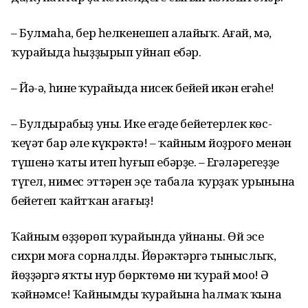
– Булмаһа, бер һелкенешеп алайыҡ. Ағай, мә,
ҡурайыңда һыҙҙырып уйнап ебәр.
– Йә-ә, һинең ҡурайыңда нисек бейей икән еңгәһе!
– Булдырабыҙ уны. Ике еңгәңде бейетерлек көс-
ҡеүәт бар әле күкрәктә! – ҡайным йоҙроғо менән
түшенә ҡаты итеп һуғып ебәрҙе. – Еңгәләрегеҙҙе
түгел, нимес эттәрен эҫе табала ҡурҙаҡ урынына
бейетеп ҡайтҡан ағағыҙ!
Ҡайным өҙҙөрөп ҡурайында уйнаны. Өй эсе
сихри моңға сорналды. Йөрәктәргә тыныслыҡ,
йөҙҙәргә яҡты нур бөрктөмө ни ҡурай моңо! Ә
ҡәйнәмсе! Ҡайнымдың ҡурайына һалмаҡ ҡына