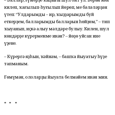
килеп, ҡағылып-һуғылып йөрөп, мең бәләләрҙән
үтеп: “Улдарымды – ир, ҡыҙҙарымды буй
еткерҙем, балларымдың балларын һөйҙөм,” – тип
ҡыуанып, иҫкә алыу мәлдәре булыу. Килен, шул
көндәрҙе күрерменме икән? – йөҙө уйсан ине
үҙенең.
– Күрергә яҙһын, ҡәйнәм, – башҡа йыуатыу һүҙе
тапманым.
Ғөмүмән, ололарҙы йыуата белмәйем икән мин.
* * *