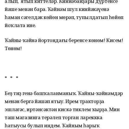
алып, ятып киттеләр. Кинйәбайҙары дүртенсе
йәше менән бара. Ҡәйнәм шул кинйәкәүенә
һаман сәңгелдәк көйөн мөңрәп, тупылдатып һөйөп
йоҡлата ине.
Ҡайны-ҡәйнә йортондағы беренсе көнөм! Кисем!
Төнөм!
* * *
Беҙ тиҙ генә башҡаланманыҡ. Ҡайны-ҡәйнәмдәр
менән бергә йәшәп ятыу. Ирем тракторҙа
эшләгәс, иртәнсәктән кискә тиклем ҡырҙа. Мин
таш магазинға терәлеп торған лареккка
һатыусы булып индем. Ҡайным һарыҡ