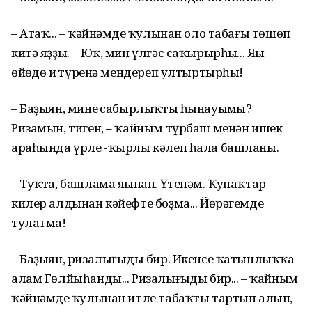
– Атаҡ... – ҡәйнәмдең ҡулынан оло табағы төшөп
китә яҙҙы. – Юҡ, мин үлгәс саҡырырһың... Яңы
өйөңдөң иң түренә мендереп ултыртырһың!
– Баҙыян, минең сабырлыҡты һынауыңмы?
Ризамын, тиген, – ҡайным түрбаш менән ишек
араһында үрле -ҡырлы кәлеп һала башланы.
– Туҡта, башлама яңынан. Үтенәм. Ҡунаҡтар
килер алдынан кәйефте боҙма... Йөрәгемде
тулатма!
– Баҙыян, ризалығыңды бир. Икенсе ҡатынлыҡҡа
алам Гөлйыһанды... Ризалығыңды бир... – ҡайным
ҡәйнәмдең ҡулынан итле табаҡты тартып алып,