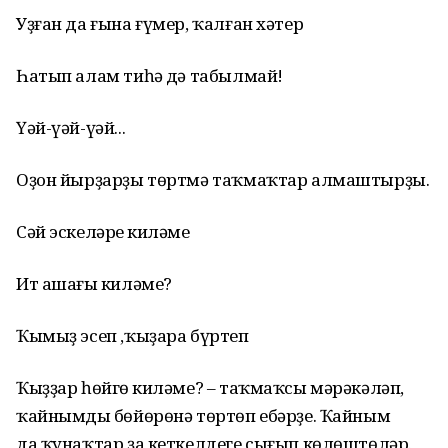
Уҙған да ғына ғүмер, ҡалған хәтер
Һатып алам тиһәң дә табылмай!
Үәй-үәй-үәй...
Оҙон йырҙарҙы төртмә таҡмаҡтар алмаштырҙы.
Сәй эскеләрең киләме
Ит ашағың киләме?
Ҡымыҙ эсеп ,ҡыҙара бүртеп
Ҡыҙҙар һөйгөң киләме? – таҡмаҡсы мәрәкәләп,
ҡайнымдың бөйөрөнә төртөп ебәрҙе. Ҡайным
да,ҡунаҡтар ҙа кеткелдеге сығып көлөштөләр.