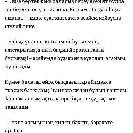
– Беҙҙең бөртөк кенә балабыҙ берәү өсөн ят булһа
ла, беҙҙең өсөн ул – хазина. Ҡыҙым – беҙҙән һеҙгә
аманат! – мине оҙатҡан саҡта әсәйем кейәүенә
шулай тине.
– Бай дәүләтле, ҡағылмай-һуғылмай,
аяҡтарығыҙҙа ныҡ баҫып йөрөгән ғаилә
булығыҙ! – әсәйемдең һүҙҙәрен ҡеүәтләп, атайым
ҡушылды.
Күмәк балалы өйгә, бындағылар әйтмәксе
“ҡалаҡ батҡыһыҙ” ғаиләгә килен булып төштөм.
Ҡәйнәм аяғым аҫтына эре биҙәкле ҙур яҫтыҡ
ташланы:
– Төклө аяғың менән, килен, бәхетең, бәрәкәтең
артһын.