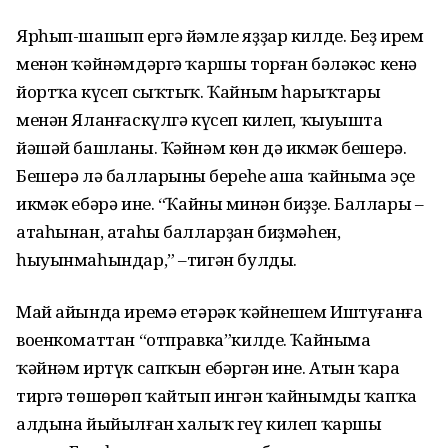
Ярһып-шашып ергә йәмле яҙҙар килде. Беҙ ирем
менән ҡәйнәмдәргә ҡаршы торған бәләкәс кенә
йортҡа күсеп сыҡтыҡ. Ҡайным һарыҡтары
менән Яланғаскүлгә күсеп килеп, ҡыуышта
йәшәй башланы. Ҡәйнәм көн дә икмәк бешерә.
Бешерә лә балларының береһе аша ҡайныма эҫе
икмәк ебәрә ине. “Ҡайның минән биҙҙе. Баллары –
атаһынан, атаһы балларҙан биҙмәһен,
һыуынмаһындар,” –тигән булды.
Май айында иремә етәрәк ҡәйнешем Иштуғанға
военкоматтан “отправка”килде. Ҡайныма
ҡәйнәм иртүк сапҡын ебәргән ине. Атын ҡара
тиргә төшөрөп ҡайтып ингән ҡайнымды ҡапҡа
алдына йыйылған халыҡ геү килеп ҡаршы