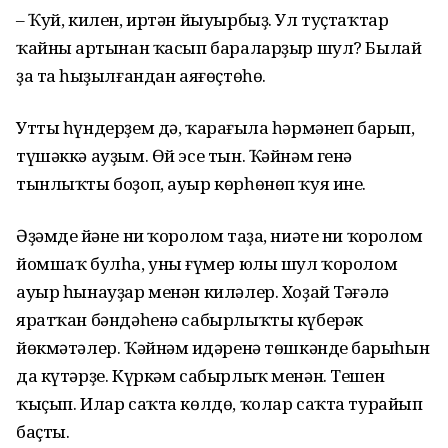
– Ҡуй, килен, иртән йыуырбыҙ. Ул туҫтаҡтар
ҡайның артынан ҡасып бараларҙыр шул? Былай
ҙа таң һыҙылғандан аяғөҫтөһөң.
Утты һүндерҙем дә, ҡараңғыла һәрмәнеп барып,
түшәккә ауҙым. Өй эсе тын. Ҡәйнәм генә
тынлыҡты боҙоп, ауыр көрһөнөп ҡуя ине.
Әҙәмдең йәне ни ҡоролом таҙа, ниәте ни ҡоролом
йомшаҡ булһа, уның ғүмер юлы шул ҡоролом
ауыр һынауҙар менән киләлер. Хоҙай Тәғәлә
яратҡан бәндәһенә сабырлыҡты күберәк
йөкмәтәлер. Ҡәйнәм иңдәренә төшкәндең барыһын
да күтәрҙе. Күркәм сабырлыҡ менән. Тешен
ҡыҫып. Илар саҡта көлдө, ҡолар саҡта турайып
баҫты.