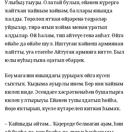
Улыбыҙ тыуҙы. Олатай булып, ейәнен күрергә
ҡайтҡан ҡайным ҡәйнәм, баллары янында
ҡалды. Төҙөлөп ятҡан өйҙәренә тәҙрәләр
уйҙылар, тирә-яғын ҡойма менән уратып
алдылар. Өй һалам, тип әйтеүе генә анһат. Өйгә
өйәһең дә өйәһең шул. Иштуған ҡәйнеш армиянан
ҡайтты, уға етәгеһе Айтуған армияға китте. Был
юлы яуһыҙ ғына оҙатып ебәрҙек.
Беҙ магазин янындағы ҙурыраҡ өйгә күсеп
сыҡтыҡ. Ҡыҙыма ауырлы инем. Бер көн ҡәйнәм
килеп инде. Эсендәге хәсрәткенәһен бушатырға
килеп ултырыуы. Ейәнен тупылдатып һөйһә,
йөҙө яҡтырып, күңеле күтәрелеп киткән һымаҡ.
– Ҡайныңды әйтәм... Ҡәҙереңде белмәгән әҙәм, һин
ай булһаң да, көн булһаң да, туғыҙ һауһағыңды