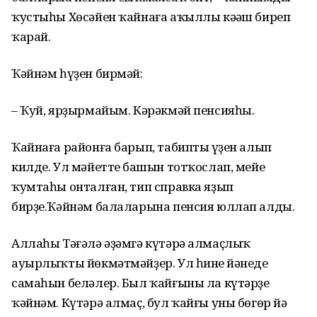
ҡустыһы Хөсәйен ҡайнаға аҡыллы кәңәш биреп
ҡарай.
Ҡәйнәм һүҙен бирмәй:
– Ҡуй, ярҙырмайым. Кәрәкмәй пенсияһы.
Ҡайнаға районға барып, табиптың үҙен алып
килде. Ул мәйеттең башын тотҡослап, мейе
ҡумтаһы онталған, тип справка яҙып
бирҙе.Ҡәйнәм балаларына пенсия юллап алды.
Аллаһы Тәғәлә әҙәмгә күтәрә алмаҫлыҡ
ауырлыҡты йөкмәтмәйҙер. Ул һинең йәнеңдең
самаһын беләлер. Был ҡайғыны ла күтәрҙе
ҡәйнәм. Күтәрә алмаҫ, бул ҡайғы уны бөгөр йә