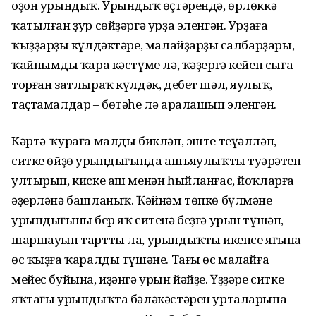
оҙон урындыҡ. Урындыҡ өҫтәрендә, өрлөккә
ҡатылған ҙур сөйҙәргә урҙа эленгән. Урҙаға
ҡыҙҙарҙың күлдәктәре, малайҙарҙың салбарҙары,
ҡайнымдың ҡара кәстүме лә, ҡәҙергә кейеп сыға
торған затлыраҡ күлдәк, дебет шәл, яулыҡ,
таҫтамалдар – бөтәһе лә аралашып эленгән.
Кәртә-ҡураға малды бикләп, эште теүәлләп,
ситке өйҙөң урындығында ашъяулыҡты туңәрәтеп
ултырып, киске аш менән һыйланғас, йоҡларға
әҙерләнә башланыҡ. Ҡәйнәм төпкө бүлмәнең
урындығының бер яҡ ситенә беҙгә урын түшәп,
шаршауын тартты ла, урындыҡтың икенсе яғына
өс ҡыҙға ҡаралды түшәне. Тағы өс малайға
мейес буйына, иҙәнгә урын йәйҙе. Үҙҙәре ситке
яҡтағы урындыҡта бәләкәстәрен урталарына