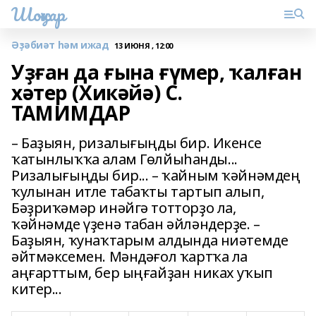
Шоңҡар
Әҙәбиәт һәм ижад
13 ИЮНЯ , 12:00
Уҙған да ғына ғүмер, ҡалған
хәтер (Хикәйә) С.
ТАМИМДАР
– Баҙыян, ризалығыңды бир. Икенсе
ҡатынлыҡҡа алам Гөлйыһанды...
Ризалығыңды бир... – ҡайным ҡәйнәмдең
ҡулынан итле табаҡты тартып алып,
Бәҙриҡәмәр инәйгә тотторҙо ла,
ҡәйнәмде үҙенә табан әйләндерҙе. –
Баҙыян, ҡунаҡтарым алдында ниәтемде
әйтмәксемен. Мәндәғол ҡартҡа ла
аңғарттым, бер ыңғайҙан никах уҡып
китер...