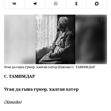
Уҙған да ғына ғүмер, ҡалған хәтер (Хикәйә) С. ТАМИМДАР
С. ТАМИМДАР
Уҙған да ғына ғүмер, ҡалған хәтер
(Хикәйә)