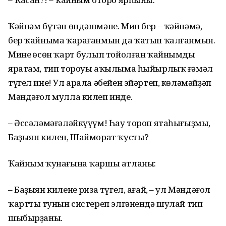
Ҡәйнәм бүтән өндәшмәне. Мин бер – ҡәйнәмә,
бер ҡайныма ҡарағанмын да ҡатып ҡалғанмын.
Минең өсөн ҡарт булып тойолған ҡайнымдың
яратам, тип тороуы аҡылыма һыйырлыҡ ғәмәл
түгел ине! Ул арала әбейен эйәртеп, көләмәйҙәп
Мәндәғол мулла килеп инде.
– Әссәләмәғәләйкүүүм! Һау тороп ятаһығыҙмы,
Баҙыян килен, Шайморат ҡусты?
Ҡайным ҡунағына ҡаршы атланы:
– Баҙыян киленең риза түгел, ағай, – ул Мәндәғол
ҡарттың тунын систереп элгәнендә шулай тип
шыбырҙаны.