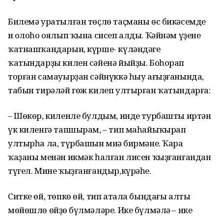
Билемә уратылған төҫлө таҫманы өс бикәсемдең
иң олоһо оялып ҡына сисеп алды. Ҡәйнәм үҙенең
ҡатнашҡандарын, күрше- күләндәге
ҡатындарҙы килен сәйенә йыйҙы. Боһорап
торған самауырҙан сәйнүккә һыу ағыҙғанында,
табын тирәләй гөж килеп ултырған ҡатындарға:
– Шөкөр, киленле булдым, инде турбашты иртән
үк киленгә тапшырам, – тип маһайыңҡырап
ултырһа ла, түрбашын миңә бирмәне. Ҡара
ҡаҙаны менән икмәк һалған лисен ҡыҙғанғандан
түгел. Мине ҡыҙғанғандыр,күрәһең.
Ситке өй, төпкө өй, тип атала бындағы алты
мөйөшлө өйҙөң бүлмәләре. Ике бүлмәлә – ике