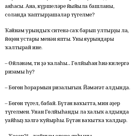
аяһаңсы. Ана, күршеләрең йыйыла башланы,
соланда ҡаптырҙашалар түгелме?
Ҡәйнәм урындыҡ ситенә саҡ барып ултырҙы ла,
йөҙөн устары менән япты. Уның яурындары
ҡалтырай ине.
– Өйләнәм, ти ҙә ҡалаһың... Гөлйыһан һиңә килергә
ризамы һуң?
– Бөгөн һорармын ризалығын. Йәмәғәт алдында.
– Бөгөн түгел, бабай. Бүтән ваҡытта, мин әҙер
түгелмен. Унан Гөлйыһанды ла халыҡ алдында
уңайһыҙ хәлгә ҡуйырһың. Бүтән ваҡытҡа ҡалдыр.
– Ҡасан?! – ҡайным оторо ярһыны.