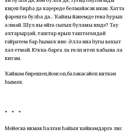
киҫеп бирһәң дә ҡәҙереңде белмәйәсәк икән. Хатта
фәрештә булһаң да... Ҡайның йәнемде генә һурып
алмай. Шул яңы өйгә сығып буламы инде? Тау
аҡтарырҙай, таштар ярып таштағандай
ғәйрәтем бар һымаҡ ине. Әллә ниңә һуңғы ваҡыт
хәл етмәй. Юҡҡа-барға ла гөлп итеп ҡабына ла
китәм.
Ҡәйнәм бирешеп,йонсоп,бәләкәсәйеп киткән
һымаҡ.
* * *
Мейескә икмәк һалған һайын ҡәйнәмдәргә лис