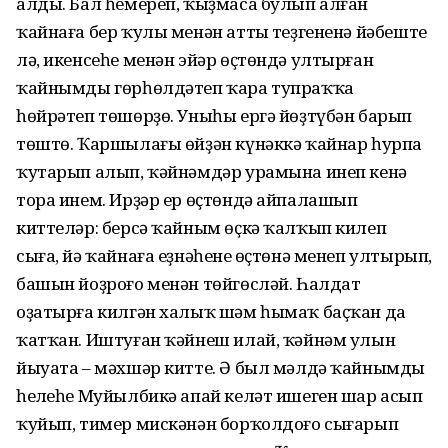
алды. Бал һемереп, ҡыҙмаса булып алған
ҡайнаға бер ҡулы менән аттың теҙгененә йәбеште
лә, икенсеһе менән эйәр өҫтөндә ултырған
ҡайнымды гөрһөлдәтеп ҡара тупраҡҡа
һөйрәтеп төшөрҙө. Уныһы ергә йөҙтүбән барып
төштө. Ҡаршылағы өйҙән күнәккә ҡайнар һурпа
ҡутарып алып, ҡәйнәмдәр урамына инеп кенә
тора инем. Ирҙәр ер өҫтөндә айпалашып
киттеләр: берсә ҡайным өҫкә ҡалҡып килеп
сыға, йә ҡайнаға еҙнәһенең өҫтөнә менеп ултырып,
башын йоҙроғо менән төйгөсләй. Һалдат
оҙатырға килгән халыҡ шәм һымаҡ баҫҡан да
ҡатҡан. Иштуған ҡәйнеш илай, ҡәйнәм улын
йыуата – мәхшәр китте. Ә был мәлдә ҡайнымдың
һеңлеһе Муйылбикә апай келәт ишеген шар асып
ҡуйып, тимер мискәнән борҡолдоғо сығарып