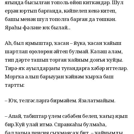
яғында бысылған тополь өйөп киткәндәр. Шул
ерҙән юртып барғанда, кәйпелеп кенә китеп,
башы менән шул тополға барған да төшкән.
Яраһы-фәләне юҡ былай...
Аһ, был яҙмыштар, ҡасан – йүкә, ҡасан ҡайыш
шартлап өҙөлөрөн әйтеп булмай. Кәләш алам,
тип дәрте ташып торған ҡайным донъя ҡуйҙы.
Тирә-яҡ ауылдарҙағы туғандарға хәбәр иттеләр.
Моргҡа алып барыуҙан ҡәйнәм ҡырҡа баш
тартты:
– Юҡ, телгәсләргә бирмәйем. Язалатмайым.
– Апай, табиптар үлем сәбәбен белеп, ҡағыҙ яҙып
бир.Ҡуй улай итмә. Справкаһы булмаһа,
балларыңа пенсия сыҡмаясаҡ бит, – ҡайнымдың