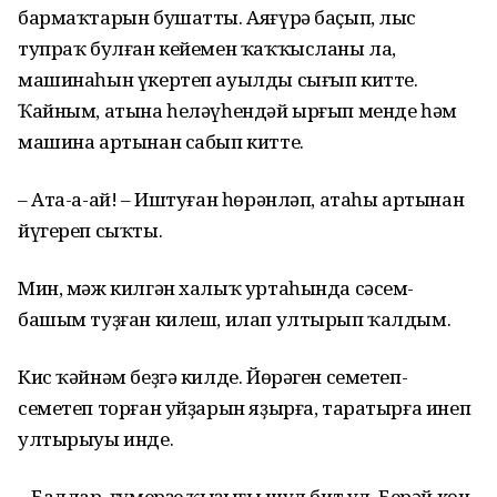
бармаҡтарын бушатты. Аяғүрә баҫып, лыс
тупраҡ булған кейемен ҡаҡҡысланы ла,
машинаһын үкертеп ауылды сығып китте.
Ҡайным, атына һеләүһендәй ырғып менде һәм
машина артынан сабып китте.
– Ата-а-ай! – Иштуған һөрәнләп, атаһы артынан
йүгереп сыҡты.
Мин, мәж килгән халыҡ уртаһында сәсем-
башым туҙған килеш, илап ултырып ҡалдым.
Кис ҡәйнәм беҙгә килде. Йөрәген семетеп-
семетеп торған уйҙарын яҙырға, таратырға инеп
ултырыуы инде.
– Баллар, ғүмерҙең ҡыҙығы шул бит ул. Берәй көн