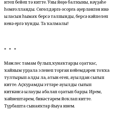
итеп бейеп тә китте. Уның йөҙө балҡыны, кәүҙәһе
һомғолланды. Сөңгөлдәргә осорға әҙерләнгән инә
ыласын һымаҡ берсә талпынды, берсә кәйпелеп
кенә ергә ҡунды. Таң ҡалмалы!
* * *
Мәжлес тамам булып,ҡунаҡтарҙы оҙатҡас,
ҡайным урҙала эленеп торған кейемдәрен тоҡҡа
тултырып алды ла, атын егеп, ауылдан сығып
китте. Аҫҡурамдың эттәре ауылды сығып
киткәнсә ылауҙы абалап оҙатып барҙы. Ирем,
ҡәйнештәрем, бикәстәрем йоҡлап китте.
Түрбашта сынаяҡтар йыуа инем.