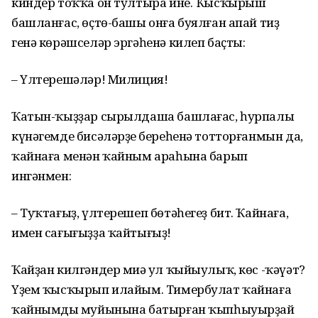
киндер тоҡҡа он тултыра ине. Ҡысҡырыш
башланғас, өҫтө-башы онға буялған апай тиҙ
генә көрәшселәр эргәһенә килеп баҫты:
– Үлтерешәләр! Милиция!
Ҡатын-ҡыҙҙар сырылдаша башлағас, һурпалы
күнәгемде бисәләрҙең береһенә тотторғанмын да,
ҡайнаға менән ҡайным араһына барып
ингәнмен:
– Туҡтағыҙ, үлтерешеп бөтәһегеҙ бит. Ҡайнаға,
имен сағығыҙҙа ҡайтығыҙ!
Ҡайҙан килгәндер миңә ул ҡыйыулыҡ, көс -ҡәүәт?
Үҙем ҡысҡырып илайым. Тимербулат ҡайнаға
ҡайнымдың муйынына батырған ҡыпһыуырҙай