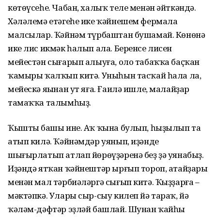
көтөүсеһе. Чабан, халыҡ теле менән әйткәндә.
Хәләлемә етәгеһе ике ҡәйнешем фермала
малсылар. Ҡәйнәм түрбаштан бушамай. Көнөнә
ике лис икмәк һалып ала. Беренсе лисен
мейестән сығарып алыуға, оло табаҡҡа баҫҡан
ҡамыры ҡалҡып китә. Уныһын тасҡай һала ла,
мейескә яңынан ут яға. Ғаилә ишле, малайҙар
тамаҡҡа талымһыҙ.
Ҡыштың башы ине. Аҡ ҡына булып, һыҙылып таң
атып килә. Ҡәйнәмдәр уянып, иҙәнде
шығырлатып атлап йөрөүҙәренә беҙ ҙә уянабыҙ.
Иҙәндә ятҡан ҡәйнештәр ырғып тороп, атайҙары
менән мал тәрбиәләргә сығып китә. Ҡыҙҙарға –
мәктәпкә. Улары сыр-сыу килеп йә тараҡ, йә
ҡәләм-дәфтәр эҙләй башлай. Шунан ҡайһы