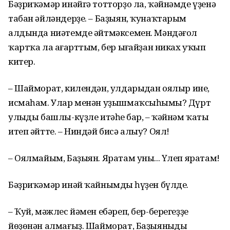
Бәҙриҡәмәр инәйгә тотторҙо ла, ҡәйнәмде үҙенә
табан әйләндерҙе. – Баҙыян, ҡунаҡтарым
алдында ниәтемде әйтмәксемен. Мәндәғол
ҡартҡа ла аңғарттым, бер ыңғайҙан никах уҡып
китер.
– Шайморат, килендән, улдарыңдан оялыр инең,
исмаһам. Улар менән уҙышмаҡсыһыңмы? Дүрт
улыңды башлы-күҙле итәһең бар, – ҡәйнәм ҡаты
итеп әйтте. – Ниндәй бисә алыу? Оял!
– Оялмайым, Баҙыян. Яратам уны... Үлеп яратам!
Бәҙриҡәмәр инәй ҡайнымдың һүҙен бүлде.
– Ҡуй, мәжлес йәмен ебәреп, бер-берегеҙҙең
йөҙөнән алмағыҙ. Шайморат, Баҙыяныңды