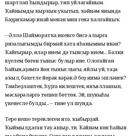
шартлап һындырыр, тип уйлағайным.
Ҡайнымдың ҡырҡын уҡытып, ҡәйнәм янында
Бәҙриҡәмәр инәй менән мин генә ҡалғайныҡ.
– Әллә Шайморатҡа икенсе бисә алырға
ризалығымды бирмәй хата яһаныммы икән?
Ҡайғырыр, илар инем дә тынсыр инем... Бәлки
күңелем бөгөн тыныс булыр ине. Олоғайған
һайын,әҙәмгә йән тыныслығы, яйлы уй, таҙа
аҡыл, бәхетле йөрәк кәрәк.Ә беҙ нимә эшләнек?
Тәмһеҙләштек, һүҙгә килештек, янъяллашып,
мәсхәрәләргә төшөп бөттөк. Эй, шуныһы
үкенесле булды... – тине ул шунда.
Тере кеше тереклеген итә, ҡыбырҙай.
Ҡыймылдаған тау ашыр, ти. Ҡәйнәм көн һайын
яңы өйөнә йөрөнө. Оҫталар ялланы, улдары