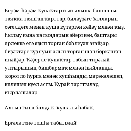
Берәм-һәрәм ҡунаҡтар йыйылыша башланы:
таяҡҡа таянған ҡарттар, биләүҙәге балларын
сәңгелдәге менән ҡуша күтәргән кейәү менән ҡыҙ,
һылыу ғына ҡатындарын эйәрткән, баштары
өрлөккә етә яҙып торған бәһлеүән ағайҙар,
биҙәктәре күҙ яуын алып торған шәл бөркәнгән
инәйҙәр. Ҡәҙерле ҡунаҡтар табын тирәләй
ултырышып, бишбармаҡ менән һыйланды,
ҡоротло һурпа менән хушһынды, мәрәкәләшеп,
көлөшәп күңел асты. Ҡурай тарттылар,
йырланылар:
Алтын ғына балдаҡ, ҡушалы һабаҡ,
Ергәлә генә төшһә табылмай!