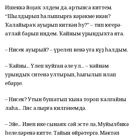
Ишеккә йоҙаҡ элдем дә, артынса киттем.
“Шылдырып һалышырға кәрәкме икән?
Ҡалайыраҡ ауырып киткән һуң?” – тип югерә-
атлай барып индем. Ҡайным урындыҡта ята.
– Нисек ауырый? – үрелеп кенә уға күҙ һалдым.
– Ҡайның... Үлеп ҡуйған әле ул... – ҡәйнәм
урындыҡ ситенә ултырып, һығылып илап
ебәрҙе.
– Нисек? Утын бушатып ҡына тороп ҡалғайны
лаһа... Лис алырға килгәнемдә.
– Эйе... Инеп ике сынаяҡ сәй эсте лә, Муйылбикә
һеңлеләренә китте. Тайын өйрәтергә. Мәктәп