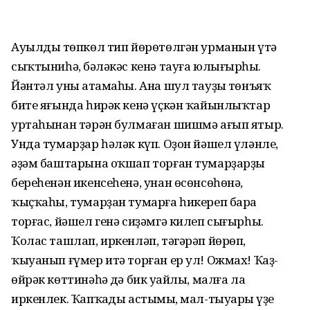
Ауылдың төпкөл тип йөрөтөлгән урманын үтә
сыҡтыниһәң, бәләкәс кенә тауға юлығырһың.
Йәнтәл уның атамаһы. Ана шул тауҙың төнъяҡ
бите яғында һирәк кенә үҫкән ҡайынлыҡтар
уртаһынан тәрән булмаған шишмә ағып ятыр.
Унда тумарҙар һәләк күп. Оҙон йәшел үләнле,
әҙәм баштарына оҡшап торған тумарҙарҙың
береһенән икенсеһенә, унан өсөнсөһөнә,
ҡыҫҡаһы, тумарҙан тумарға һикереп бара
торғас, йәшел генә сиҙәмгә килеп сығырһың.
Ҡолас ташлап, иркенләп, тәгәрәп йөрөп,
ҡыуанып ғүмер итә торған ер ул! Ожмах! Ҡаҙ-
өйрәк көттинәһәң дә бик уңайлы, малға ла
иркенлек. Ҡапҡаңды астыңмы, мал-тыуарың үҙе