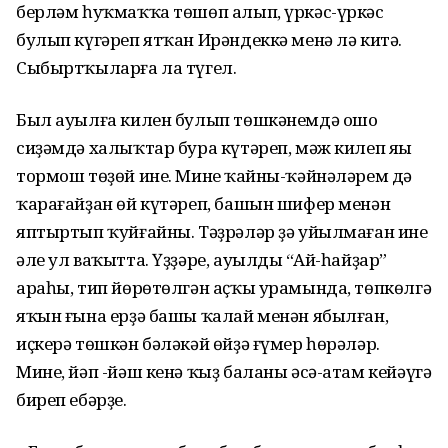
берләм һуҡмаҡҡа төшөп алып, үркәс-үркәс
булып күгәреп ятҡан Ирәндеккә менә лә китә.
Сыбыртҡыларға ла түгел.
Был ауылға килен булып төшкәнемдә ошо
сиҙәмдә халыҡтар бура күтәреп, мәж килеп яңы
тормош төҙөй ине. Минең ҡайны-ҡәйнәләрем дә
ҡарағайҙан өй күтәреп, башын шифер менән
яптыртып ҡуйғайны. Тәҙрәләр ҙә уйылмаған ине
әле ул ваҡытта. Үҙҙәре, ауылдың “Ай-һайҙар”
араһы, тип йөрөтөлгән аҫҡы урамында, төпкөлгә
яҡын ғына ерҙә башы ҡалай менән ябылған,
иҫкерә төшкән бәләкәй өйҙә ғүмер һөрәләр.
Мине, йәп -йәш кенә ҡыҙ баланы әсә-атам кейәүгә
биреп ебәрҙе.