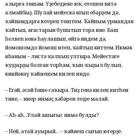
алырға төшәм. Үҙебеҙҙеке юҡ, етешеп китә
алмайбыҙ. Шулай мейескә яғып ебәрҙем дә,
ҡәйнәмдәргә югереп төштөм. Ҡайным урмандан
ҡайтып, ағастарын бушатып тора ине. Баш
һелкеп кенә һаулашып, өйгә индем дә,
йомошомдо йомош итеп, ҡайтып киттем. Икмәк
яһаным – листә ҡалҡып ултыра. Мейестәге
ҡуҙҙарҙы болғап торһам, ҡып-ҡыҙыл булып,
кинйәкәү ҡәйнешем килеп инде.
– Еңгәй, әсәй һине саҡыра. Тиҙ генә килеп китһен
тине, – инер-инмәҫ хәбәрен теҙҙе малай.
– Аһ-аһ...Улай ашығыс нимә булды?
– Ней, атай ауырый... – ҡәйнеш сығып югерҙе.