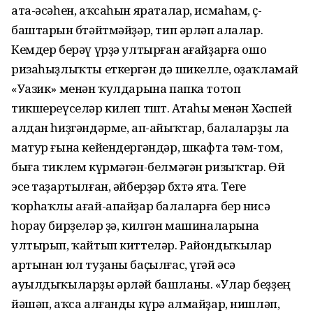
ата-әсәһен, аҡсаһын яраталар, исмаһам, өҫ-
баштарын бөтәйтмәйҙәр, тип әрләп алалар.
Кемдер берәү үрҙә ултырған ағайҙарға ошо
ризаһыҙлыҡты еткергән дә шикелле, оҙаҡламай
«Уазик» менән ҡулдарына папка тотоп
тикшереүселәр килеп төштө. Атаһы менән Хәспей
алдан һиҙгәндәрме, ап-айыҡтар, балаларҙы ла
матур ғына кейендергәндәр, шкафта тәм-том,
быға тиклем күрмәгән-белмәгән ризыҡтар. Өй
эсе таҙартылған, әйберҙәр бөхтә ята. Теге
ҡорһаҡлы ағай-апайҙар балаларға бер нисә
һорау бирҙеләр ҙә, килгән машиналарына
ултырып, ҡайтып киттеләр. Райондыҡылар
артынан юл туҙаны баҫылғас, үгәй әсә
ауылдыҡыларҙы әрләй башланы. «Улар беҙҙең
йәшәп, аҡса алғанды күрә алмайҙар, нишләп,