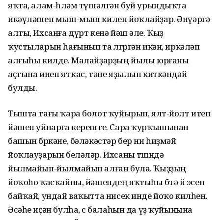
яҡта, алам-һөләм түшәлгән буй урындыҡта
икәүләшеп мыш-мыш килеп йоҡлайҙар. Әнүәргә
алты, Ихсанға дүрт кенә йәш әле. Ҡыҙ
ҡустыларын һағынып та өлгөргән икән, иркәләп
алғыһы килде. Малайҙарҙың йылы юрғаны
аҫтына инеп ятҡас, тәне яҙылып киткәндәй
булды.
Тышта тағы ҡара болот ҡуйырып, ялт-йолт итеп
йәшен уйнарға кереште. Сара ҡурҡышынан
башын бөркәне, бәләкәстәр бер ни һиҙмәй
йоҡлауҙарын беләләр. Ихсаны төшөндә
йылмайып-йылмайып алған була. Ҡыҙҙың
йоҡоһо ҡасҡайны, йәшендең яҡтыһы бөтә өй эсен
байҡай, ундай ваҡытта нисек инде йоҡо килһен.
Әсәһе иҫән булһа, өс балаһын да үҙ ҡуйынына