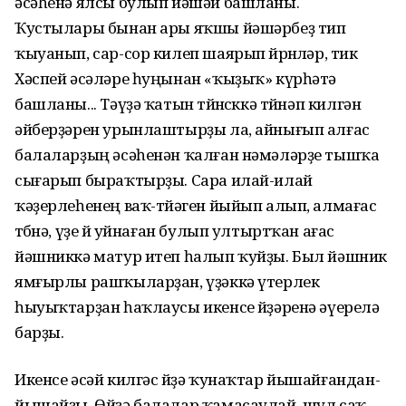
әсәһенә ялсы булып йәшәй башланы.
Ҡустылары бынан ары яҡшы йәшәрбеҙ тип
ҡыуанып, сар-сор килеп шаярып йөрөнөләр, тик
Хәспей әсәләре һуңынан «ҡыҙыҡ» күрһәтә
башланы... Тәүҙә ҡатын төйөнсөккә төйнәп килгән
әйберҙәрен урынлаштырҙы ла, айнығып алғас
балаларҙың әсәһенән ҡалған нәмәләрҙе тышҡа
сығарып быраҡтырҙы. Сара илай-илай
ҡәҙерлеһенең ваҡ-төйәген йыйып алып, алмағас
төбөнә, үҙе өй уйнаған булып ултыртҡан ағас
йәшниккә матур итеп һалып ҡуйҙы. Был йәшник
ямғырлы рашҡыларҙан, үҙәккә үтерлек
һыуыҡтарҙан һаҡлаусы икенсе өйҙәренә әүерелә
барҙы.
Икенсе әсәй килгәс өйҙә ҡунаҡтар йышайғандан-
йышайҙы. Өйҙә балалар ҡамасаулай, шул саҡ