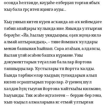
осонда һелтәнде, кәүҙәһе елберҙәп торған ябыҡ
ҡыҙ бала гөрҫ итеп иҙәнгә ауҙы...
Ҡыҙ уянып китеп күҙен асҡанда ап-аҡ кейемдәге
табип апайҙары ҡулында ине. Янында ултырған
берәүһе: «Йә, һылыу уяндыңмы, оҙаҡ иҫеңә килә
алмай аптырандың», – тине йомшаҡ ҡулдары
менән башынан һыйпап. Сара атаһын, алдаҡсы,
йылан үгәй әсәһен башҡа күрмәне. Уны
документтарын теүәлләп балалар йортона
тапшырҙылар. Ҡустылары төп йортта ҡалды.
Бында тәрбиәселәр ҡыҙҙың туғандарын алып
килеп осраштырып торҙолар. Ә үҙенең шул
хәлдән һуң тыуған йортона ҡайтҡыһы килмәне,
һыуынды. Тик әсәһе иҫтәлеген –- берҙән-бер генә,
ҡып-ҡыҙыл алмаларына көсө етмәй ултырған