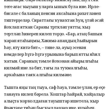
теге ағас ҡыуыш уларға ышыҡ була ине. Ирле-
бисәле өс баланың пенсия аҡсаһына рәхәтләнеп
типтерҙеләр. Сираттағы ҡунаҡтан һуң, үгәй әсәй
йоҡлап ятҡан Сараны төрткөләп уятты, ҡыҙ
тертләп һикереп килеп торҙо. «Бар, атаң башын
ҡарап ятаһыңмы, Хәкимә апаңдың һыйырын
һау, көтөү китә бит», – тине лә, ауыҙ эсенән
кемделер һүгә-һүгә урынына барып ятты яһил
ҡатын. Сараның тәмле йоҡонан айырылғыһы
килмәй ине лә бит, тағы ла туҡмалғыһы,
арҡаһына таяҡ алғыһы килмәне.
Тышта яңы таң тыуа, саф һауа, тәмле үлән, ер еҫе
танауға килеп бәрелә. Ҡоштар һайрай, ҡайҙалыр
алыҫта ҡорҡолдаған тауыштар ишетелә, ҡыр
өйрәктәре тиһәң бысҡылдарҙар ине, күрәһең,