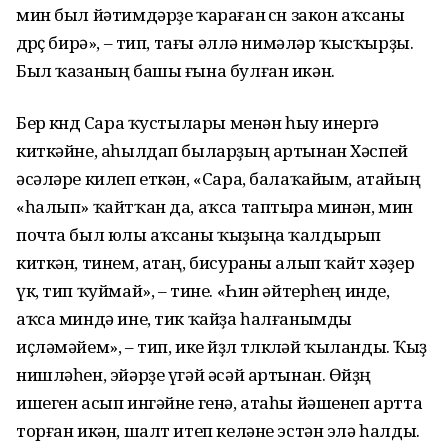
мин был йәтимдәрҙе ҡараған өсөн закон аҡсаны
дөрөҫ бирә», – тип, тағы әллә нимәләр ҡысҡырҙы.
Был ҡазаның башы ғына булған икән.
Бер көндө Сара ҡустылары менән һыу инергә
киткәйне, аһылдап быларҙың артынан Хәспей
әсәләре килеп еткән, «Сара, балаҡайым, атайың
«һалып» ҡайтҡан да, аҡса таптыра минән, мин
почта был юлы аҡсаны ҡыҙыңа ҡалдырып
киткән, тинем, атаң, бисураны алып ҡайт хәҙер
үк, тип ҡуймай», – тине. «Һин әйтерһең инде,
аҡса миндә ине, тик ҡайҙа һалғанымды
иҫләмәйем», – тип, ике йөҙлө төлкөләй ҡыланды. Ҡыҙ
нишләһен, эйәрҙе үгәй әсәй артынан. Өйҙөң
ишеген асып ингәйне генә, атаһы йәшенеп артта
торған икән, шалт итеп келәне эстән элә һалды.