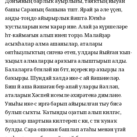
Донъяның барлыҡ ауырлығы, таяҡтың йыуан
башы Сараның башына төштө. Ярай ҙа әле үҫеп,
аңды-тоңдо айырырлык йәштә. Юғиһә
ҡустыларын кем ҡарар ине. Алай ҙа күршеләре
һөт-каймағын алып инеп торҙо. Малайҙар
асыҡһалар алма ашанылар, аталары
оятһыҙлыҡтың сигенә етеп, улдары йыйған ҡып-
ҡыҙыл алмаларҙы араҡыға алыштырып алды.
Балаларға бөтөнләй көн бөттө, иҫерек ир аҡырҙы ла
баҡырҙы. Шундай хәлдә ике-өс ай йәшәнеләр.
Биш өй аша йәшәгән бер апай уларҙы йәлләп,
аталарын Хәспей исемле әхирәтенә димләне.
Уныһы ике-өс иргә барып айырылған тыу бисә
булып сыҡты. Ҡатынды оҙатып алып килгәс,
ҡоҙалар шартына килтереп өс көн, өс төн ҡунаҡ
булды. Сара ошонан башлап атаһы менән үгәй