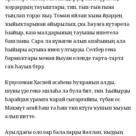
ҡорҙарҙың тауыштары, тип, тып-тын ғына
тыңлап торҙо ҡыҙ. Томан яйлап ҡына өйҙәрҙең
ҡыйыҡтарынан айырылып, өҫкә, һауаға күтәрелә.
Һыйыр, кәзә малдарының тауышы ишетелә
башланы. Сара ла күнәген алып апаһының ала
һыйыры аҫтына инеп ултырҙы. Селбер генә
бармаҡтары менән йыуан еленде тарта-тарта
саҡ һауып бөтөрҙө.
Күңеленән Хәспей әсәһенә һуҡранып алды,
шуны үҙе генә эшләһә лә була бит, тип. Һыйырҙы
һарайҙан урамға ҡарай сығарғайны, түбән ос
Мәхмүт ағай һәш тә һәш тип көтөүгә ҡушып ҡыуып
алып китте.
Ауылдағы ололар балаларҙы йәлләп, ҡыҙҙың