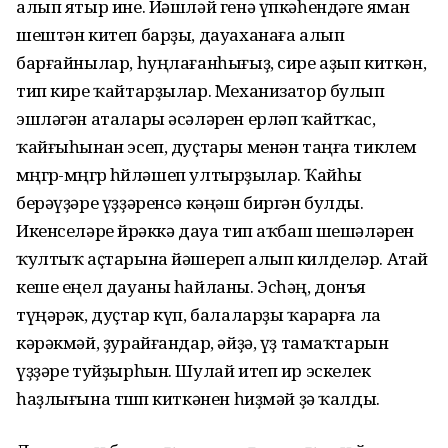
алып ятыр ине. Йәшләй генә үпкәһендәге яман
шештән китеп барҙы, дауаханаға алып
барғайнылар, һуңлағанһығыҙ, сире аҙып киткән,
тип кире ҡайтарҙылар. Механизатор булып
эшләгән аталары әсәләрен ерләп ҡайтҡас,
ҡайғыһынан эсеп, дуҫтары менән таңға тиклем
мөңгөр-мөңгөр һөйләшеп ултырҙылар. Ҡайһы
берәүҙәре үҙҙәренсә кәңәш биргән булды.
Икенселәре йөрәккә дауа тип аҡбаш шешәләрен
ҡултыҡ аҫтарына йәшереп алып килделәр. Атай
кеше еңел дауаны һайланы. Эсһәң, донъя
түңәрәк, дуҫтар күп, балаларҙы ҡарарға ла
кәрәкмәй, ҙурайғандар, әйҙә, үҙ тамаҡтарын
үҙҙәре туйҙырһын. Шулай итеп ир эскелек
һаҙлығына төшөп киткәнен һиҙмәй ҙә ҡалды.