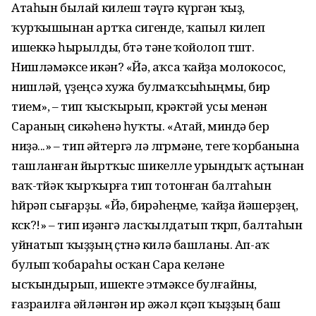
Атаһын былай килеш тәүгә күргән ҡыҙ,
ҡурҡышынан артҡа сигенде, ҡапыл килеп
ишеккә һырылды, бөтә тәне ҡойолоп төштө.
Нишләмәксе икән? «Йә, аҡса ҡайҙа молокосос,
нишләй, үҙеңсә хужа булмаҡсыһыңмы, бир
тием», – тип ҡысҡырып, көрәктәй усы менән
Сараның сикәһенә һуҡты. «Атай, миндә бер
ниҙә...» – тип әйтергә лә өлгөрмәне, теге ҡорбанына
ташланған йыртҡыс шикелле урындыҡ аҫтынан
ваҡ-төйәк ҡырҡырға тип тотонған балтаһын
һөйрәп сығарҙы. «Йә, бирәһеңме, ҡайҙа йәшерҙең,
көсөк?!» – тип иҙәнгә ласҡылдатып төкөрөп, балтаһын
уйнатып ҡыҙҙың өҫтөнә килә башланы. Ап-аҡ
булып ҡобараһы осҡан Сара келәне
ысҡындырып, ишекте этмәксе булғайны,
ғазраилға әйләнгән ир әжәл көҫәп ҡыҙҙың баш