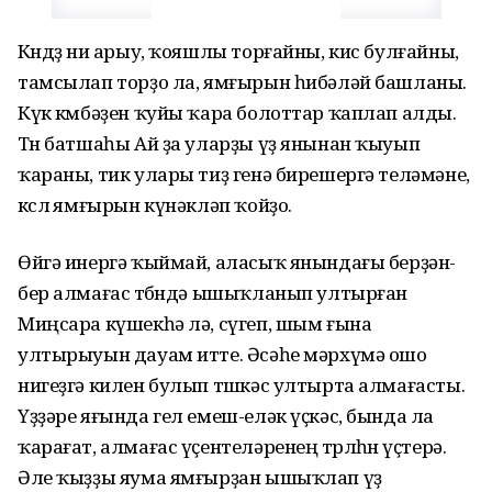
Көндөҙ ни арыу, ҡояшлы торғайны, кис булғайны,
тамсылап торҙо ла, ямғырын һибәләй башланы.
Күк көмбәҙен ҡуйы ҡара болоттар ҡаплап алды.
Төн батшаһы Ай ҙа уларҙы үҙ янынан ҡыуып
ҡараны, тик улары тиҙ генә бирешергә теләмәне,
көслө ямғырын күнәкләп ҡойҙо.
Өйгә инергә ҡыймай, аласыҡ янындағы берҙән-
бер алмағас төбөндә ышыҡланып ултырған
Миңсара күшекһә лә, сүгеп, шым ғына
ултырыуын дауам итте. Әсәһе мәрхүмә ошо
нигеҙгә килен булып төшкәс ултырта алмағасты.
Үҙҙәре яғында гел емеш-еләк үҫкәс, бында ла
ҡарағат, алмағас үҫентеләренең төрлөһөн үҫтерә.
Әле ҡыҙҙы яума ямғырҙан ышыҡлап үҙ