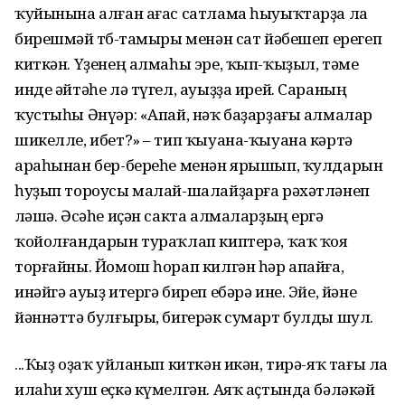
ҡуйынына алған ағас сатлама һыуыҡтарҙа ла
бирешмәй төбө-тамыры менән сат йәбешеп ерегеп
киткән. Үҙенең алмаһы эре, ҡып-ҡыҙыл, тәме
инде әйтәһе лә түгел, ауыҙҙа ирей. Сараның
ҡустыһы Әнүәр: «Апай, нәҡ баҙарҙағы алмалар
шикелле, ибет?» – тип ҡыуана-ҡыуана кәртә
араһынан бер-береһе менән ярышып, ҡулдарын
һуҙып тороусы малай-шалайҙарға рәхәтләнеп
өләшә. Әсәһе иҫән сакта алмаларҙың ергә
ҡойолғандарын тураҡлап киптерә, ҡаҡ ҡоя
торғайны. Йомош һорап килгән һәр апайға,
инәйгә ауыҙ итергә биреп ебәрә ине. Эйе, йәне
йәннәттә булғыры, бигерәк сумарт булды шул.
...Ҡыҙ оҙаҡ уйланып киткән икән, тирә-яҡ тағы ла
илаһи хуш еҫкә күмелгән. Аяҡ аҫтында бәләкәй