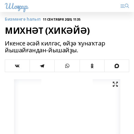
Шоңҡар
Бизмәнгә һалып
11 СЕНТЯБРЯ 2020, 11:35
МИХНӘТ (ХИКӘЙӘ)
Икенсе әсәй килгәс, өйҙә ҡунаҡтар
йышайғандан-йышайҙы.