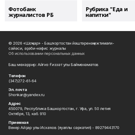
Фотобанк
Рубрика "Еда и
журналистов РБ
напитки"
© 2026 «Шоңҡар» - Башҡортостан йәштәренәң ижтимағи-
сәйәси, әҙәби-нәфис журналы
Об использовании персональных данных
Баш мөхәррир: Айгиз Ғиззәт улы Баймөхәмәтов
Телефон
(347)272-61-64
Эл. почта
Shonkar@yandex.ru
Адрес
450079, Республика Башкортостан, г. Уфа, ул. 50 летия
Октября, 13, каб. 910
Приемная
Венер Айҙар улы Исхаҡов (яуаплы сәркәтип) - 89279443170