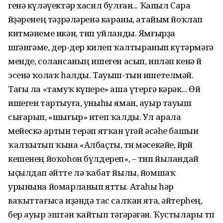
генә күләүектәр хасил булған... Ҡапыл Сара
өйҙәренең тәҙрәләренә караны, атайым йоҡлап
китмәнеме икән, тип уйланды. Ямғырҙа
өшөгәнгәме, дер-дер килеп ҡалтыранып күтәрмәгә
менде, солансаның ишеген асып, ипләп кенә өй
эсенә ҡолаҡ һалды. Тауыш-тын ишетелмәй.
Тағы ла «тамуҡ күпере» аша үтергә кәрәк... Өй
ишеген тартыуға, уныһы яман, ауыр тауыш
сығарып, «шығыр» итеп ҡалды. Ул арала
мейескә артын терәп ятҡан үгәй әсәһе башын
ҡалҡытып ҡына «Албаҫты, төн мәсекәйе, йөрөй
кешенең йоҡоһон бүлдереп», – тип йыландай
ыҫылдап әйтте лә ҡабат йылы, йомшаҡ
урынына йомарланып ятты. Атаһы һәр
ваҡыттағыса иҙәндә тас салҡан ята, әйтерһең,
бер ауыр эштән ҡайтып тәгәрәгән. Ҡустылары төп