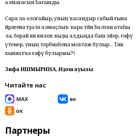
алмағасын һағынды.
Сара ла олоғайыр, уның ҡасандыр сабый ғына
йөрәгенә төҙәлә алмаҫлыҡ ҡара төйөн һалған атаһы
ла, берәй көн килеп ҡыҙы алдында баш эйер, ғәфү
үтенер, уның тәрбиәһенә мохтаж булыр... Тик
хыянатҡа ғәфү булырмы?!
Зифа ИШМЫРҘИНА. Иҙәш ауылы
Читайте нас
Партнеры