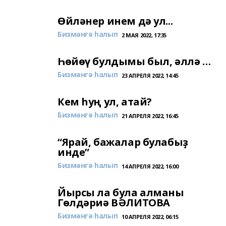
Өйләнер инем дә ул...
Бизмәнгә һалып
2 МАЯ 2022, 17:35
Һөйөү булдымы был, әллә …
Бизмәнгә һалып
23 АПРЕЛЯ 2022, 14:45
Кем һуң ул, атай?
Бизмәнгә һалып
21 АПРЕЛЯ 2022, 16:45
“Ярай, бажалар булабыҙ
инде”
Бизмәнгә һалып
14 АПРЕЛЯ 2022, 16:00
Йырсы ла була алманы
Гөлдәриә ВӘЛИТОВА
Бизмәнгә һалып
10 АПРЕЛЯ 2022, 06:15