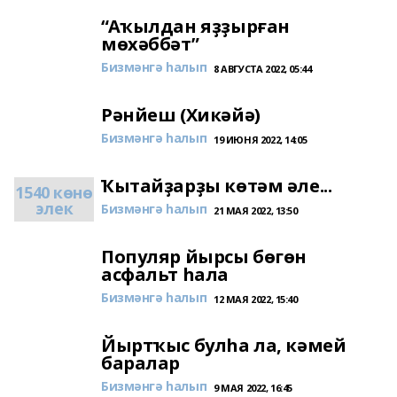
“Аҡылдан яҙҙырған
мөхәббәт”
Бизмәнгә һалып
8 АВГУСТА 2022, 05:44
Рәнйеш (Хикәйә)
Бизмәнгә һалып
19 ИЮНЯ 2022, 14:05
Ҡытайҙарҙы көтәм әле...
1540 көнө
элек
Бизмәнгә һалып
21 МАЯ 2022, 13:50
Популяр йырсы бөгөн
асфальт һала
Бизмәнгә һалып
12 МАЯ 2022, 15:40
Йыртҡыс булһа ла, кәмей
баралар
Бизмәнгә һалып
9 МАЯ 2022, 16:45