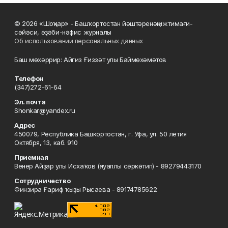
© 2026 «Шоңҡар» - Башҡортостан йәштәренәң ижтимағи-
сәйәси, әҙәби-нәфис журналы
Об использовании персональных данных
Баш мөхәррир: Айгиз Ғиззәт улы Баймөхәмәтов
Телефон
(347)272-61-64
Эл. почта
Shonkar@yandex.ru
Адрес
450079, Республика Башкортостан, г. Уфа, ул. 50 летия
Октября, 13, каб. 910
Приемная
Венер Айҙар улы Исхаҡов (яуаплы сәркәтип) - 89279443170
Сотрудничество
Финзира Ғариф ҡыҙы Рысаева - 89174785622