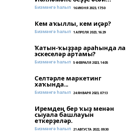
Бизмәнгә һалып
16 ИЮНЯ 2023, 17:50
Кем аҡыллы, кем иҫәр?
Бизмәнгә һалып
1 АПРЕЛЯ 2023, 16:29
Ҡатын-ҡыҙҙар араһында ла
эскеселәр артамы?
Бизмәнгә һалып
5 ФЕВРАЛЯ 2023, 14:05
Селтәрле маркетинг
хаҡында...
Бизмәнгә һалып
24 ЯНВАРЯ 2023, 07:13
Иремдең бер ҡыҙ менән
сыуала башлауын
еткерҙеләр.
Бизмәнгә һалып
21 АВГУСТА 2022, 09:30