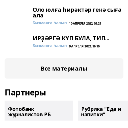
Оло юлға һирәктәр генә сыға
ала
Бизмәнгә һалып
10 АПРЕЛЯ 2022, 05:25
ИРҘӘРГӘ КҮП БУЛА, ТИП...
Бизмәнгә һалып
9 АПРЕЛЯ 2022, 16:10
Все материалы
Партнеры
Фотобанк
Рубрика "Еда и
журналистов РБ
напитки"