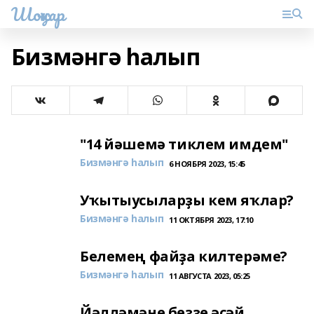
Шоңҡар
Бизмәнгә һалып
"14 йәшемә тиклем имдем"
Бизмәнгә һалып
6 НОЯБРЯ 2023, 15:45
Уҡытыусыларҙы кем яҡлар?
Бизмәнгә һалып
11 ОКТЯБРЯ 2023, 17:10
Белемең файҙа килтерәме?
Бизмәнгә һалып
11 АВГУСТА 2023, 05:25
Йәлләмәне беҙҙе әсәй…