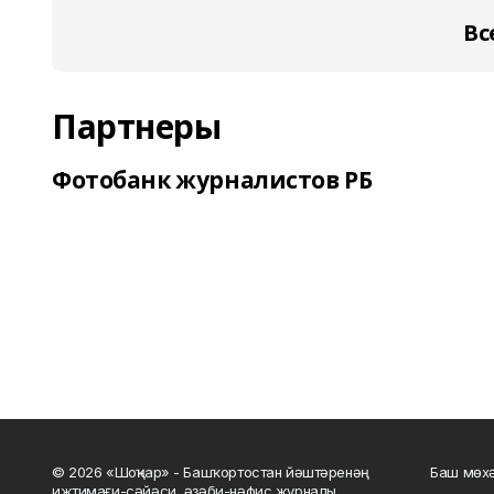
Вс
Партнеры
Фотобанк журналистов РБ
© 2026 «Шоңҡар» - Башҡортостан йәштәренәң
Баш мөхә
ижтимағи-сәйәси, әҙәби-нәфис журналы