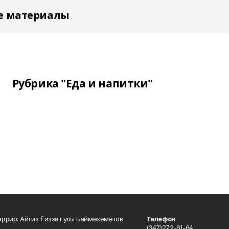
е материалы
Рубрика "Еда и напитки"
ррир: Айгиз Ғиззәт улы Баймөхәмәтов
Телефон
(347)272-61-64