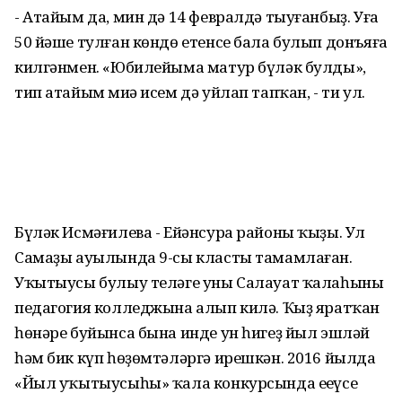
- Атайым да, мин дә 14 февралдә тыуғанбыҙ. Уға
50 йәше тулған көндө етенсе бала булып донъяға
килгәнмен. «Юбилейыма матур бүләк булды»,
тип атайым миңә исем дә уйлап тапҡан, - ти ул.
Бүләк Исмәғилева - Ейәнсура районы ҡыҙы. Ул
Самаҙы ауылында 9-сы класты тамамлаған.
Уҡытыусы булыу теләге уны Салауат ҡалаһының
педагогия колледжына алып килә. Ҡыҙ яратҡан
һөнәре буйынса бына инде ун һигеҙ йыл эшләй
һәм бик күп һөҙөмтәләргә ирешкән. 2016 йылда
«Йыл уҡытыусыһы» ҡала конкурсында еңеүсе