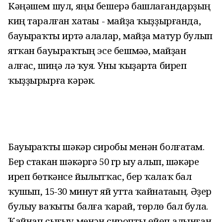
Кәңәшем шул, яңы бешерә башлағандарҙың
киң таралған хатаһы - майҙа ҡыҙҙырғанда,
бауырһаҡты иртә алалар, майҙа матур булып
ятҡан бауырһаҡтың эсе бешмәһә, майҙан
алғас, шиңә лә ҡуя. Уны ҡыҙарта биреп
ҡыҙҙырырға кәрәк.
Бауырһаҡты шәкәр сиробы менән болғатам.
Бер стакан шәкәргә 50 гр һыу һалып, шәкәре
иреп бөткәнсе йылытҡас, бер ҡалаҡ бал
ҡушып, 15-30 минут яй утта ҡайнатаһың. Әҙер
булыу ваҡыты балға ҡарай, төрлө бал була.
Ҡайнап сығыу менән сиропты өйөп һалынған