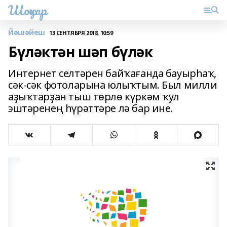
Шоңҡар
Йәшәйеш
13 СЕНТЯБРЯ 2018, 10:59
Бүләктән шәп бүләк
Интернет селтәрен байҡағанда бауырһаҡ,
сәк-сәк фотоларына юлыҡтым. Был милли
аҙыҡтарҙан тыш төрлө күркәм ҡул
эштәренең һүрәттәре лә бар ине.