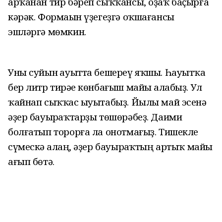
арҡанан тир бәреп сыҡҡансы, оҙаҡ баҫырға
кәрәк. Формаһын үҙегеҙгә оҡшағансы
эшләргә мөмкин.
Уны суйын һауытта бешереү яҡшы. Һауытҡа
бер литр тирәһе көнбағыш майы һалабыҙ. Ул
ҡайнап сыҡҡас һыуытабыҙ. Йылы май эсенә
әҙер бауырһаҡтарҙы төшөрәбеҙ. Даими
болғатып торорға ла онотмағыҙ. Тишекле
сүмескә һалһаң, әҙер бауырһаҡтың артыҡ майы
ағып бөтә.