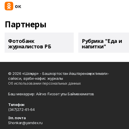
Партнеры
Фотобанк
Рубрика "Еда и
журналистов РБ
напитки"
© 2026 «Шоңҡар» - Башҡортостан йәштәренәң ижтимағи-
сәйәси, әҙәби-нәфис журналы
Об использовании персональных данных
Баш мөхәррир: Айгиз Ғиззәт улы Баймөхәмәтов
Телефон
(347)272-61-64
Эл. почта
Shonkar@yandex.ru