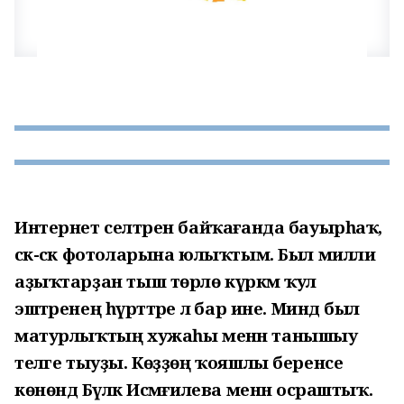
Интернет селтәрен байҡағанда бауырһаҡ,
сәк-сәк фотоларына юлыҡтым. Был милли
аҙыҡтарҙан тыш төрлө күркәм ҡул
эштәренең һүрәттәре лә бар ине. Миндә был
матурлыҡтың хужаһы менән танышыу
теләге тыуҙы. Көҙҙөң ҡояшлы беренсе
көнөндә Бүләк Исмәғилева менән осраштыҡ.