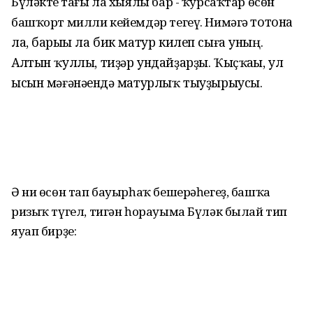
Бүләктең тағы ла хыялы бар - ҡурсаҡтар өсөн
тотонһа
башҡорт милли кейемдәр тегеү. Нимәгә
ла, барыһы ла бик матур килеп сыға уның.
Алтын ҡуллы, тиҙәр ундайҙарҙы. Ҡыҫҡаһы, ул
ысын мәғәнәһендә матурлыҡ тыуҙырыусы.
Ә ни өсөн тап бауырһаҡ бешерәһегеҙ, башҡа
ризыҡ түгел, тигән һорауыма Бүләк былай тип
яуап бирҙе: