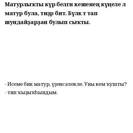
Матурлыҡты күрә белгән кешенең күңеле лә
матур була, тиҙәр бит. Бүләк тә тап
шундайҙарҙан булып сыҡты.
- Исемең бик матур, үҙенсәлекле. Уны кем ҡушты?
- тип ҡыҙыҡһындым.