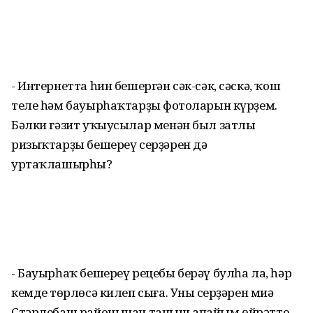
- Интернетта һин бешергән сәк-сәк, сәскә, ҡош
теле һәм бауырһаҡтарҙың фотоларын күрҙем.
Бәлки гәзит уҡыусылар менән был затлы
ризыҡтарҙы бешереү серҙәрен дә
уртаҡлашырһың?
- Бауырһаҡ бешереү рецебы берәү булһа ла, һәр
кемдең төрлөсә килеп сыға. Уның серҙәрен миңә
Стәрлебаш районынан таныш апайым өйрәтте.