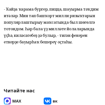
- Ҡайҙа ҡарама бургер, пицца, шауырма тәҡдим
итәләр. Мин тап башҡорт милли ризыҡтарын
популярлаштырыу маҡсатында был шөғөлгә
тотондом. Һәр бала үҙ милләте йолаларында
үҫһә, киләсәгебеҙ ҙә булыр, - тигән фекерен
еткерҙе бауырһаҡ бешереү оҫтаһы.
Читайте нас