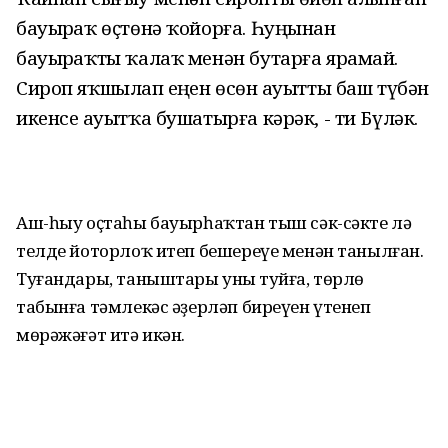
бауырһаҡ өҫтөнә ҡойорға. Һуңынан
бауырһаҡты ҡалаҡ менән бутарға ярамай.
Сироп яҡшылап һеңһен өсөн һауытты баш түбән
икенсе һауытҡа бушатырға кәрәк, - ти Бүләк.
Аш-һыу оҫтаһы бауырһаҡтан тыш сәк-сәкте лә
телде йоторлоҡ итеп бешереүе менән танылған.
Туғандары, таныштары уның туйға, төрлө
табынға тәмлекәс әҙерләп биреүен үтенеп
мөрәжәғәт итә икән.