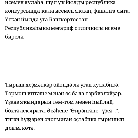
исемен яулаһа, шул уҡ йылды республика
конкурсында ҡала исемен яҡлап, финалға сыға.
Үткән йылда уға Башҡортостан
Республикаһының мәғариф отличнигы исеме
бирелә.
Тырыш хеҙмәткәр өйөндә лә уңған хужабикә.
Тормош иптәше менән өс бала тәрбиәләйҙәр.
Үҙенең яҡындарын тәм-том менән һыйлай,
бөхтәлек ярата. Әсәһенең “Өйрәнгәнең - үҙеңә...”,
тигән һүҙҙәрен онотмаған оҫтабикә тырышып
донъя көтә.