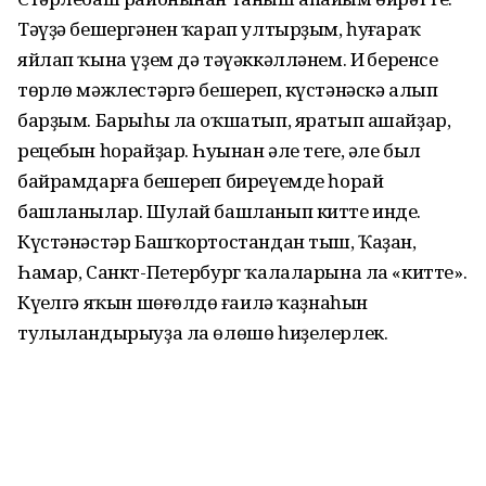
Тәүҙә бешергәнен ҡарап ултырҙым, һуңғараҡ
яйлап ҡына үҙем дә тәүәккәлләнем. Иң беренсе
төрлө мәжлестәргә бешереп, күстәнәскә алып
барҙым. Барыһы ла оҡшатып, яратып ашайҙар,
рецебын һорайҙар. Һуңынан әле теге, әле был
байрамдарға бешереп биреүемде һорай
башланылар. Шулай башланып китте инде.
Күстәнәстәр Башҡортостандан тыш, Ҡаҙан,
Һамар, Санкт-Петербург ҡалаларына ла «китте».
Күңелгә яҡын шөғөлдөң ғаилә ҡаҙнаһын
тулыландырыуҙа ла өлөшө һиҙелерлек.