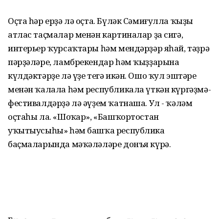
Оҫта һәр ерҙә лә оҫта. Бүләк Сәмиғулла ҡыҙы
атлас таҫмалар менән картиналар ҙа сигә,
интерьер ҡурсаҡтары һәм мендәрҙәр яһай, тәҙрә
пәрҙәләре, ламбрекендар һәм ҡыҙҙарына
күлдәктәрҙе лә үҙе тегә икән. Ошо ҡул эштәре
менән ҡалала һәм республикала үткән күргәҙмә-
фестивалдәрҙә лә әүҙем ҡатнаша. Ул - ҡәләм
оҫтаһы ла. «Шоңҡар», «Башҡортостан
уҡытыусыһы» һәм башҡа республика
баҫмаларында мәҡәләләре донъя күрә.