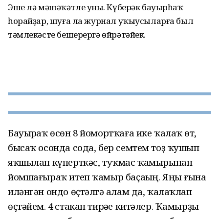
Эше лә мәшәҡәтле уның. Күберәк бауырһаҡ
һорайҙар, шуға ла журнал уҡыусыларға был
тәмлекәсте бешерергә өйрәтәйек.
Бауырһаҡ өсөн 8 йомортҡаға ике ҡалаҡ һөт,
бысаҡ осонда сода, бер семтем тоҙ ҡушып
яҡшылап күперткәс, туҡмас ҡамырынан
йомшағыраҡ итеп ҡамыр баҫаһың. Яңы ғына
иләнгән ондо өҫтәлгә һалам да, ҡалаҡлап
өҫтәйем. 4 стакан тирәһе китәлер. Ҡамырҙы