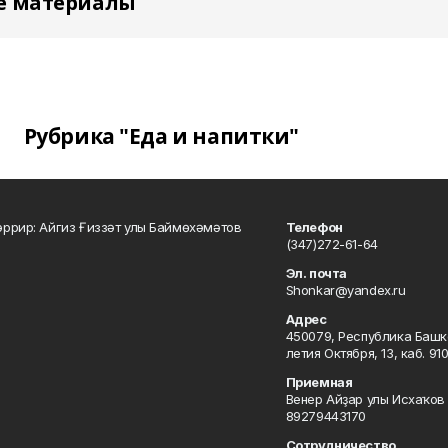
е материалы
Рубрика "Еда и напитки"
ррир: Айгиз Ғиззәт улы Баймөхәмәтов
Телефон
(347)272-61-64
Эл. почта
Shonkar@yandex.ru
Адрес
450079, Республика Башкор
летия Октября, 13, каб. 91
Приемная
Венер Айҙар улы Исхаҡов 
89279443170
Сотрудничество