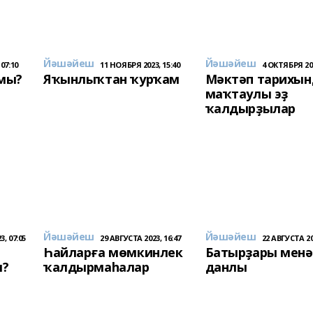
Йәшәйеш
Йәшәйеш
07:10
11 НОЯБРЯ 2023, 15:40
4 ОКТЯБРЯ 202
мы?
Яҡынлыҡтан ҡурҡам
Мәктәп тарихын
маҡтаулы эҙ
ҡалдырҙылар
Йәшәйеш
Йәшәйеш
, 07:05
29 АВГУСТА 2023, 16:47
22 АВГУСТА 20
Һайларға мөмкинлек
Батырҙары менә
ш?
ҡалдырмаһалар
данлы