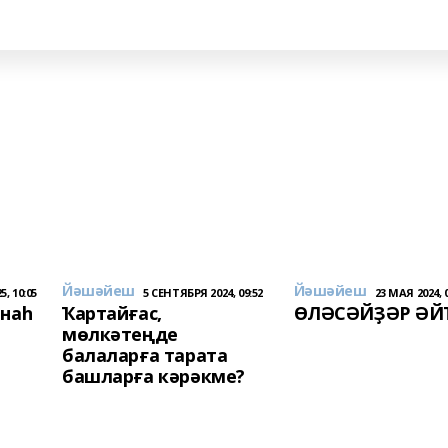
Йәшәйеш
Йәшәйеш
, 10:05
5 СЕНТЯБРЯ 2024, 09:52
23 МАЯ 2024, 
онаһ
Ҡартайғас,
ӨЛӘСӘЙҘӘР ӘЙ
мөлкәтеңде
балаларға тарата
башларға кәрәкме?