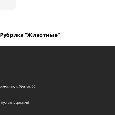
Рубрика "Животные"
тостан, г. Уфа, ул. 50
0
(яуаплы сәркәтип) -