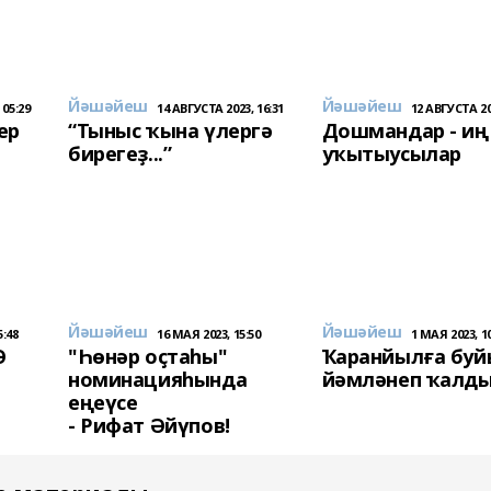
Йәшәйеш
Йәшәйеш
 05:29
14 АВГУСТА 2023, 16:31
12 АВГУСТА 20
ер
“Тыныс ҡына үлергә
Дошмандар - и
бирегеҙ...”
уҡытыусылар
Йәшәйеш
Йәшәйеш
5:48
16 МАЯ 2023, 15:50
1 МАЯ 2023, 10
Ә
"Һөнәр оҫтаһы"
Ҡаранйылға буй
номинацияһында
йәмләнеп ҡалд
еңеүсе
- Рифат Әйүпов!