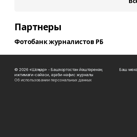
Вс
Партнеры
Фотобанк журналистов РБ
© 2026 «Шоңҡар» - Башҡортостан йәштәренәң
Баш мөхә
ижтимағи-сәйәси, әҙәби-нәфис журналы
Об использовании персональных данных