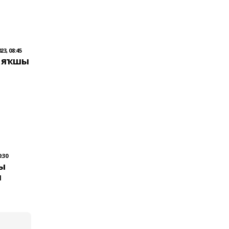
23, 08:45
ң яҡшы
:30
ы
ы