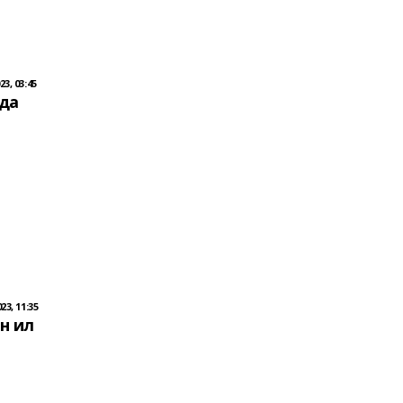
3, 03:45
да
23, 11:35
н ил