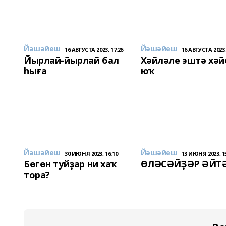
Йәшәйеш
Йәшәйеш
16 АВГУСТА 2023, 17:26
16 АВГУСТА 2023,
Йырлай-йырлай бал
Хәйләле эштә хәй
һыға
юҡ
Йәшәйеш
Йәшәйеш
30 ИЮНЯ 2023, 16:10
13 ИЮНЯ 2023, 1
Бөгөн туйҙар ни хаҡ
ӨЛӘСӘЙҘӘР ӘЙТ
тора?