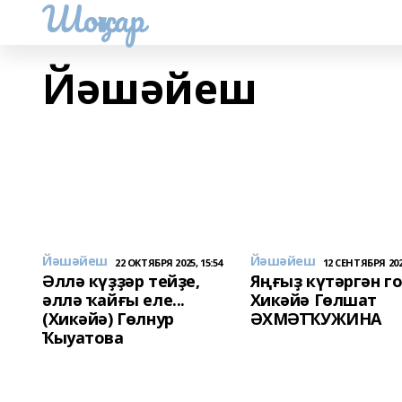
Шоңҡар
Йәшәйеш
Йәшәйеш
Йәшәйеш
22 ОКТЯБРЯ 2025, 15:54
12 СЕНТЯБРЯ 2025
Әллә күҙҙәр тейҙе,
Яңғыҙ күтәргән г
әллә ҡайғы еле...
Хикәйә Гөлшат
(Хикәйә) Гөлнур
ӘХМӘТҠУЖИНА
Ҡыуатова