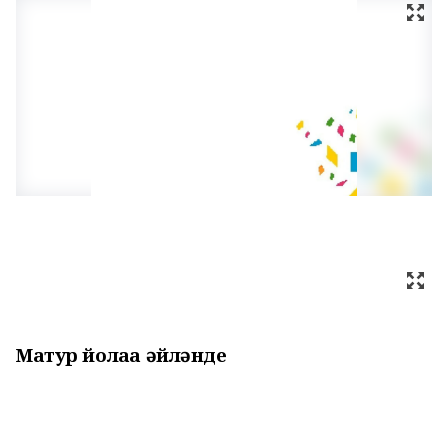
Матур йолаға әйләнде