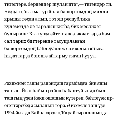
тигәстәре, бөрйәндәр шулай итә”,— тигәндәр ти.
Һүҙ ҙә юҡ, был матур йола башҡортомдоң милли
ярышы төҫөн алып, тотош республика
күләмендә лә таралып китһә, бик мәслихәт
булыр ине. Был үрҙә әйтелгәнсә, әкиәттәрҙә һәм
сал тарих биттәрендә тасуирланған
башҡортомдоң бәһлеүәнлек символын яңыса
һыҙаттарҙа бөгөнгә ҡайтарыу тигән һүҙ ул.
Рәхимйән ташы райондаштарыбыҙға бик яҡшы
таныш. Йыл һайын район һабантуйында был
таштың үҙен йәки оҡшашын күтәреп, бәһлеүән ир-
егеттәребеҙ асыҡланып тора. Ә исемле таш үҙе
1994 йылда Байназарҙың Ҡарайғыр яланында