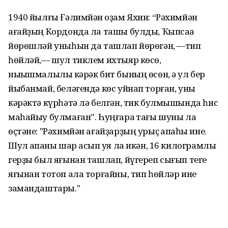
1940 йылғы Ғәлимйән ҡоҙам Яхин: “Рәхимйән
ағайҙың Кордонда ла ташы булды, Ҡыпсаҡҡа
йөрөшләй уныһын да ташлап йөрөгән, —тип
һөйләй,— шул тиклем ихтыяр көсө,
ныҡышмалылыҡ кәрәк бит бының өсөн, ә ул бер
йыбанмай, беләгендә көс уйнап торған, уны
кәрәктә күрһәтә лә белгән, тик булмышында һис
маһайыу булмаған”. Һуңғараҡ тағы шуны ла
өҫтәне: "Рәхимйән ағайҙарҙың урыҫ ҡапҡаһы ине.
Шул ҡапҡаны шар асып ҡуя ла икән, 16 килограмлыҡ
герҙы был яғынан ташлап, йүгереп сығып теге
яғынан тотоп ала торғайны, тип һөйләр ине
замандаштары."