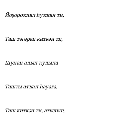
Йоҙороҡлап һуҡҡан ти,
Таш тәгәрәп киткән ти,
Шунан алып ҡулына
Ташты атҡан һауаға,
Таш киткән ти, атылып,