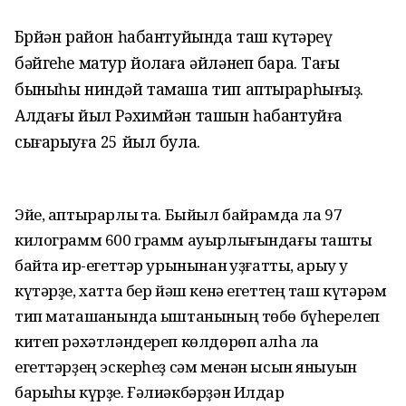
Бөрйән район һабантуйында таш күтәреү
бәйгеһе матур йолаға әйләнеп бара. Тағы
быныһы ниндәй тамаша тип аптырарһығыҙ.
Алдағы йыл Рәхимйән ташын һабантуйға
сығарыуға 25 йыл була.
Эйе, аптырарлыҡ та. Быйыл байрамда ла 97
килограмм 600 грамм ауырлығындағы ташты
байтаҡ ир-егеттәр урынынан ҡуҙғатты, арыу уҡ
күтәрҙе, хатта бер йәш кенә егеттең таш күтәрәм
тип маташҡанында ыштанының төбө бүһерелеп
китеп рәхәтләндереп көлдөрөп алһа ла
егеттәрҙең эскерһеҙ сәм менән ысын яныуын
барыһы күрҙе. Ғәлиәкбәрҙән Илдар