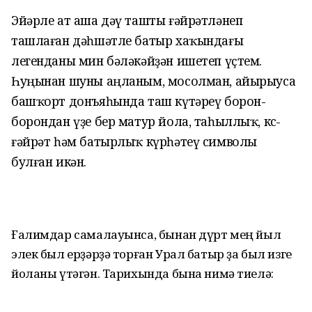
Эйәрле ат аша дәү ташты ғәйрәтләнеп
ташлаған дәһшәтле батыр хаҡындағы
легенданы мин бәләкәйҙән ишетеп үҫтем.
Һуңынан шуны аңланым, мосолман, айырыуса
башҡорт донъяһында таш күтәреү борон-
борондан үҙе бер матур йола, таһыллыҡ, көс-
ғәйрәт һәм батырлыҡ күрһәтеү символы
булған икән.
Ғалимдар самалауынса, бынан дүрт мең йыл
элек был ерҙәрҙә торған Урал батыр ҙа был изге
йоланы үтәгән. Тарихында бына нимә тиелә: