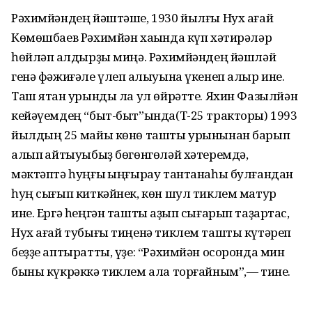
Рәхимйәндең йәштәше, 1930 йылғы Нух ағай
Көмөшбаев Рәхимйән хаҡында күп хәтирәләр
һөйләп ҡалдырҙы миңә. Рәхимйәндең йәшләй
генә фәжиғәле үлеп ҡалыуына үкенеп алыр ине.
Таш ятҡан урынды ла ул өйрәтте. Яхин Фазылйән
кейәүемдең “быт-быт”ында(Т-25 тракторы) 1993
йылдың 25 майы көнө ташты урынынан барып
алып ҡайтыуыбыҙ бөгөнгөләй хәтеремдә,
мәктәптә һуңғы ҡыңғырау тантанаһы булғандан
һуң сығып киткәйнек, көн шул тиклем матур
ине. Ергә һеңгән ташты ҡаҙып сығарып таҙартҡас,
Нух ағай тубығы тиңенә тиклем ташты күтәреп
беҙҙе аптыратты, үҙе: “Рәхимйән осоронда мин
быны күкрәккә тиклем ала торғайным”,— тине.