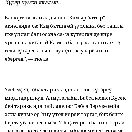
Күрер күҙҙән юғалып...
Башҡорт халыҡ ижадынан “Ҡамыр батыр”
әкиәтендә лә: Ҡыҙ батша өй ҙурлығы бер ташты
ике ҡуллап баш осона саҡ-саҡ күтәргән дә кире
урынына ҡуйған. Ә Ҡамыр батыр ул ташты етеҙ
генә күтәреп алып, тау аҫтына уҡ ырғытып
ебәргән”, — тиелә.
Үҙебеҙҙең төбәк тарихында ла таш күтәреү
миҫалдары күп. Алыҫтағыһы, Бабсаҡ менән Күсәк
бей тарихында һөйләнелә: “Бабсаҡ бер үҙе көйө
әллә күпме ер-һыу үтеп йөрөй торғас, бик бейек
бер тауға килеп сыға. Уҡ-һаҙаҡтарын һалып, бер аҙ
тын ала ла, тауҙың нәҡ зыңҡыһына менеп, тирә-яҡҡа