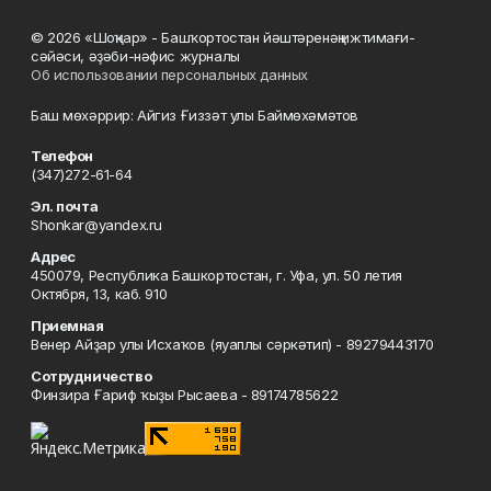
© 2026 «Шоңҡар» - Башҡортостан йәштәренәң ижтимағи-
сәйәси, әҙәби-нәфис журналы
Об использовании персональных данных
Баш мөхәррир: Айгиз Ғиззәт улы Баймөхәмәтов
Телефон
(347)272-61-64
Эл. почта
Shonkar@yandex.ru
Адрес
450079, Республика Башкортостан, г. Уфа, ул. 50 летия
Октября, 13, каб. 910
Приемная
Венер Айҙар улы Исхаҡов (яуаплы сәркәтип) - 89279443170
Сотрудничество
Финзира Ғариф ҡыҙы Рысаева - 89174785622