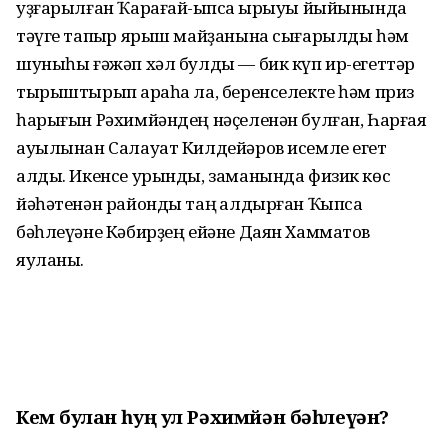
уҙғарылған Ҡарағай-ҡыпсаҡ ырыуы йыйынында
тәүге тапҡыр ярыш майҙанына сығарылды һәм
шуныһы ғәжәп хәл булды — бик күп ир-егеттәр
тырыштырып ҡараһа ла, беренселекте һәм приз
һарығын Рәхимйәндең нәҫеленән булған, Һарғая
ауылынан Салауат Килдейәров исемле егет
алды. Икенсе урынды, заманында физик көс
йәһәтенән районды таң ҡалдырған Ҡыпсаҡ
бәһлеүәне Кәбирҙең ейәне Даян Хамматов
яуланы.
Кем булған һуң ул Рәхимйән бәһлеүән?