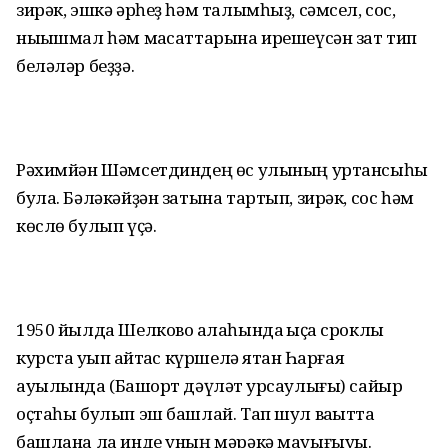
зирәк, эшкә әрһеҙ һәм талымһыҙ, сәмсел, сос,
ныҡышмал һәм маҡсаттарына ирешеүсән зат тип
беләләр беҙҙә.
Рәхимйән Шәмсетдиндең өс улының уртансыһы
була. Бәләкәйҙән затына тартып, зирәк, сос һәм
көслө булып үҫә.
1950 йылда Шелково ҡалаһында ҡыҫҡа сроклы
курста уҡып ҡайтҡас күршелә ятҡан Һарғая
ауылында (Башҡорт дәүләт ҡурсаулығы) сайыр
оҫтаһы булып эш башлай. Тап шул ваҡытта
башлана ла инде уның мәрәкә мауығыуы.