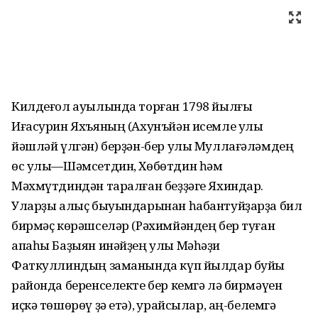
Килдеғол ауылында торған 1798 йылғы
Иғасурин Яхъяның (Ахунъйән исемле улы
йәшләй үлгән) берҙән-бер улы Муллағәләмдең
өс улы—Шәмсетдин, Хөбөтдин һәм
Мәхмүтдиндән таралған беҙҙәге Яхиндар.
Уларҙы алыҫ быуындарынан һабантуйҙарҙа бил
бирмәҫ көрәшселәр (Рәхимйәндең бер туған
апаһы Баҙыян инәйҙең улы Мәһәҙи
Фаткуллиндың заманында күп йылдар буйы
районда беренселекте бер кемгә лә бирмәүен
иҫкә төшөрөү ҙә етә), ҡурайсылар, аң-белемгә