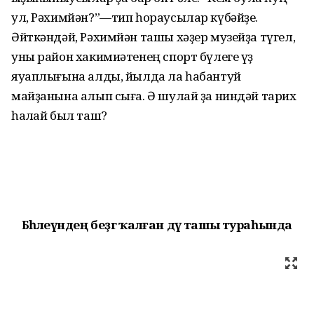
ул, Рәхимйән?”—тип һораусылар күбәйҙе.
Әйткәндәй, Рәхимйән ташы хәҙер музейҙа түгел,
уны район хакимиәтенең спорт бүлеге үҙ
яуаплығына алды, йылда ла һабантуй
майҙанына алып сыға. Ә шулай ҙа ниндәй тарих
һаҡлай был таш?
Бәһлеүәндең беҙгә ҡалған дәү ташы тураһында