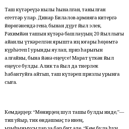
Таш күтәреүҙә ныҡлы һыналған, танылған
егеттәр улар. Динар Билалов армияға китергә
йөрөгәнендә генә, бынан дүрт йыл элек,
Рәхимйән ташын күтәрә башлауҙың 20 йыллығы
айҡанлы үткәрелгән ярышта иң юғары һөҙөмтә
күрһәтеп I урынды яулап, приз һарығын
алғайны, бына йәнә еңеүсе! Марат үткән йыл
еңеүсе булды. Алик та йыл да тиерлек
һабантуйға ҡайтып, таш күтәреп призлы урынға
сыға.
Кемдәрҙер: “Мөнирҙең шул ташы булды инде,”—
тип ҡуйыр, тик өндәшмәҫ тә инең,
ҡыҙыҡһыныусылар ҙа бар бит әле. “Кем була һуң