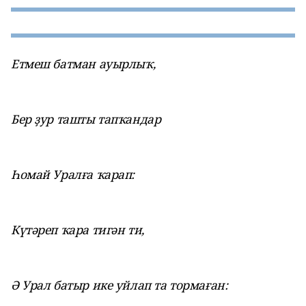
Етмеш батман ауырлыҡ,
Бер ҙур ташты тапҡандар
Һомай Уралға ҡарап:
Күтәреп ҡара тигән ти,
Ә Урал батыр ике уйлап та тормаған: