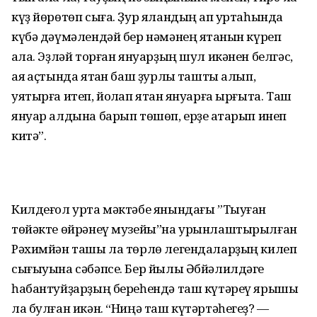
күҙ йөрөтөп сыға. Ҙур яландың ҡап уртаһында
күбә дәүмәлендәй бер нәмәнең ятҡанын күреп
ҡала. Эҙләй торған януарҙың шул икәнен белгәс,
аяҡ аҫтында ятҡан баш ҙурлыҡ ташты алып,
уятырға итеп, йоҡлап ятҡан януарға ырғыта. Таш
януар алдына барып төшөп, ерҙе аҡтарып инеп
китә”.
Килдеғол урта мәктәбе янындағы ”Тыуған
төйәкте өйрәнеү музейы”на урынлаштырылған
Рәхимйән ташы ла төрлө легендаларҙың килеп
сығыуына сәбәпсе. Бер йылы Әбйәлилдәге
һабантуйҙарҙың береһендә таш күтәреү ярышы
ла булған икән. “Ниңә таш күтәртәһегеҙ? —