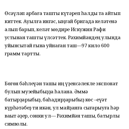
Өсәүләп арбаға ташты күтәреп һалдыҡ та ҡайтып
киттек. Ауылға ингәс, ыңғай бригада келәтенә
алып барып, келәт мөдире Искужин Рафиҡ
ҡустынан ташты үлсәттек. Рәхимйәндең ҡулында
уйынсыҡтай ғына уйнаған таш—97 кило 600
грамм тартты.
Бөгөн бәһлеүән ташы иң үҙенсәлекле экспонат
булып музейыбыҙҙа һаҡлана. Әммә
батырҙарыбыҙ, баһадирҙарыбыҙ көс –ҡеүәт
күрһәтәбеҙ ти икән, ул майҙанға сығарыуға һәр
ваҡыт әҙер, сөнки ул— Рәхимйән ташы, батырлыҡ
символы.