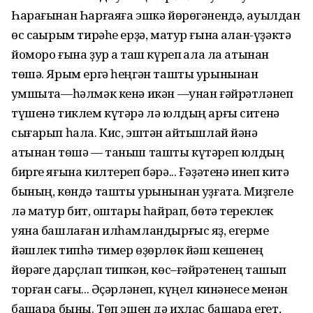
Һарағынан Һарғаяға эшкә йөрөгәнендә, ауылдан
өс саҡырым тирәһе ерҙә, матур ғына аҡлан-үҙәктә
йоморо ғына ҙур аҡ таш күреп ҡала ла атынан
төшә. Ярым ергә һеңгән ташты урынынан
ҡумшыта—һәлмәк кенә икән —унан ғәйрәтләнеп
түшенә тиклем күтәрә лә юлдың арғы ситенә
сығарып һала. Кис, эштән ҡайтышлай йәнә
атынан төшә — таныш ташты күтәреп юлдың
бирге яғына килтереп бәрә... Ғәҙәтенә инеп китә
бының, көндә ташты урынынан ҡуҙғата. Миҙгеле
лә матур бит, ҡоштары һайрап, бөтә тереклек
уяна башлаған илһамландырғыс яҙ, егерме
йәшлек типһә тимер өҙөрлөк йәш кешенең
йөрәге дарҫлап типкән, көс–ғәйрәтенең ташып
торған сағы... Әҫәрләнеп, күңел кинәнесе менән
башҡара быны. Төп эшен дә ихлас башҡара егет,