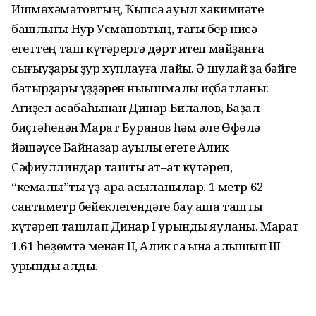
Ишмөхәмәтовтың, Ҡыпсаҡ ауыл хакимиәте
башлығы Нур Усмановтың, тағы бер нисә
егеттең таш күтәрергә дәрт итеп майҙанға
сығыуҙары ҙур хуплауға лайыҡ. Ә шулай ҙа бәйге
батырҙары үҙҙәрен ныҡышмалы иҫбатланы:
Ағиҙел ҡасабаһынан Динар Билалов, Баҙал
биҫтәһенән Марат Буранов һәм әле Өфөлә
йәшәүсе Байназар ауылы егете Алик
Сәфиуллиндар ташты ҡат–ҡат күтәреп,
“кемалыҡ”ты үҙ-ара асыҡланылар. 1 метр 62
сантиметр бейеклегендәге бау аша ташты
күтәреп ташлап Динар I урынды яуланы. Марат
1.61 һөҙөмтә менән II, Алик саҡ ҡына ҡалышып III
урынды алды.