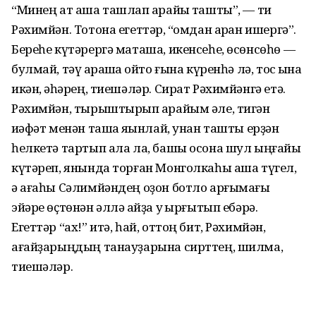
“Минең ат аша ташлап ҡарайыҡ ташты”, — ти
Рәхимйән. Тотона егеттәр, “ҡомдан арҡан ишергә”.
Береһе күтәрергә маташа, икенсеһе, өсөнсөһө —
булмай, тәү ҡарашҡа ҡойто ғына күренһә лә, тос ҡына
икән, ҡәһәрең, тиешәләр. Сират Рәхимйәнгә етә.
Рәхимйән, тырыштырып ҡарайым әле, тигән
ҡиәфәт менән ташҡа яҡынлай, унан ташты ерҙән
һелкетә тартып ала ла, башы осона шул ыңғайы
күтәреп, янында торған Монголкаһы аша түгел,
ә ағаһы Сәлимйәндең оҙон ботло арғымағы
эйәре өҫтөнән әллә ҡайҙа уҡ ырғытып ебәрә.
Егеттәр “ах!” итә, һай, оттоң бит, Рәхимйән,
ағайҙарыңдың танауҙарына сирттең, шилма,
тиешәләр.