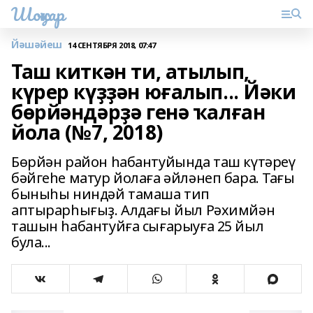
Шоңҡар
Йәшәйеш
14 СЕНТЯБРЯ 2018, 07:47
Таш киткән ти, атылып,
күрер күҙҙән юғалып... Йәки
бөрйәндәрҙә генә ҡалған
йола (№7, 2018)
Бөрйән район һабантуйында таш күтәреү
бәйгеһе матур йолаға әйләнеп бара. Тағы
быныһы ниндәй тамаша тип
аптырарһығыҙ. Алдағы йыл Рәхимйән
ташын һабантуйға сығарыуға 25 йыл
була...