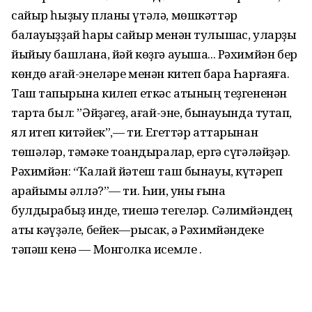
сайыр һыҙыу планы үтәлә, мөшкәттәр
балауыҙҙай һары сайыр менән тулышҡас, уларҙы
йыйыу башлана, йәй көҙгә ауыша... Рәхимйән бер
көндө ағай-энеләре менән китеп бара Һарғаяға.
Таш тапҡырына килеп еткәс атының теҙгененән
тарта был: ”Әйҙәгеҙ, ағай-эне, бынауында туҡтап,
ял итеп китәйек”,— ти. Егеттәр аттарынан
төшәләр, тәмәке тоҡандыралар, ергә сүгәләйҙәр.
Рәхимйән: “Ҡалай йәтеш таш бынауы, күтәреп
ҡарайыҡмы әллә?”— ти. Һии, уны ғына
булдырабыҙ инде, тиешә тегеләр. Сәлимйәндең
аты кәүҙәле, бейек—рысак, ә Рәхимйәндеке
тәпәш кенә — Монголка исемле .