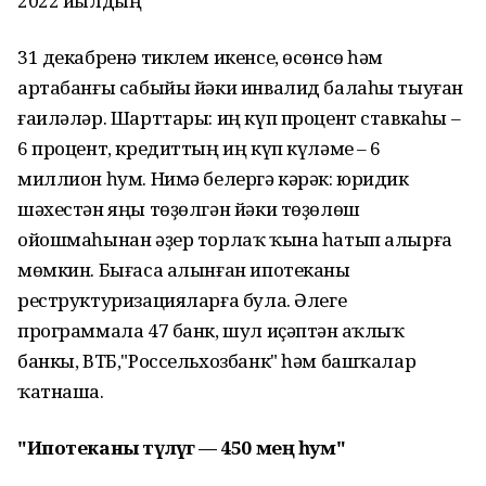
2022 йылдың
31 декабренә тиклем икенсе, өсөнсө һәм
артабанғы сабыйы йәки инвалид балаһы тыуған
ғаиләләр. Шарттары: иң күп процент ставкаһы –
6 процент, кредиттың иң күп күләме – 6
миллион һум. Нимә белергә кәрәк: юридик
шәхестән яңы төҙөлгән йәки төҙөлөш
ойошмаһынан әҙер торлаҡ ҡына һатып алырға
мөмкин. Бығаса алынған ипотеканы
реструктуризацияларға була. Әлеге
программала 47 банк, шул иҫәптән Һаҡлыҡ
банкы, ВТБ,"Россельхозбанк" һәм башҡалар
ҡатнаша.
"
Ипотеканы түләүгә — 450 мең һум
"