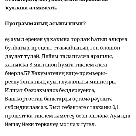
ҡуллана алмаясаҡ.
Программаның асылы нимәлә?
Һеҙ ауыл еренән үҙ хаҡына торлаҡ һатып алырға
булһағыҙ, процент ставкаһының төп өлөшөн
дәүләт түләй. Дөйөм талаптарға ярашлы,
халыҡҡа 3 миллион һумға тиклем аҡса
биерлә.БР Хөкүмәтенең вице-премьеры–
республиканың ауыл хужалығы министры
Илшат Фәзрахманов белдереүенсә,
Башҡортостан банктарҙы өҫтәмә рәүештә
субсидиялаясаҡ. Был төбәктәге ставканы 0,1
процентҡа тиклем кәметеү өсөн эшләнә. Ауылда
йәшәү йәки теркәлеү мотлаҡ түгел.