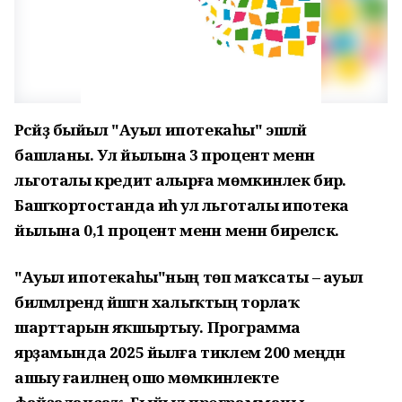
Рәсәйҙә быйыл "Ауыл ипотекаһы" эшләй
башланы. Ул йылына 3 процент менән
льготалы кредит алырға мөмкинлек бирә.
Башҡортостанда иһә ул льготалы ипотека
йылына 0,1 процент менән менән биреләсәк.
"Ауыл ипотекаһы"ның төп маҡсаты – ауыл
биләмәләрендә йәшәгән халыҡтың торлаҡ
шарттарын яҡшыртыу. Программа
ярҙамында 2025 йылға тиклем 200 меңдән
ашыу ғаиләнең ошо мөмкинлекте