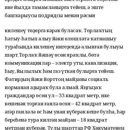
ике йылда тамамланырға тейеш, ә эште
башҡарыусы подрядсы менән рәсми
килешеү төҙөргә кәрәк буласаҡ. Торлаҡтың
һатыу-һатып алыу йәки өлөшләтә ҡатнашыу
тураһында килешеү нигеҙендә алынған булыуы
шарт.Торлаҡ йәшәү өсөн яраҡлы, бөтә
коммуникациялар – электр уты, канализация,
һыу, йылылыҡ һәм газ үткән булырға тейеш.
Фатирҙың йәки йорттоң майҙаны социаль
норманан аҙыраҡ була алмай. Яңғыҙаҡ
граждандар өсөн ул – 33 квадрат метр, ике
кешенән торған ғаилә өсөн – 42 квадрат метр,
әгәр ғаиләлә өс һәм унан күберәк кеше булһа, һәр
береһенә тура килгән майҙан – 18 квадрат
метрҙан күберәк. Тулы шарттар РФ Хөкүмәтенең