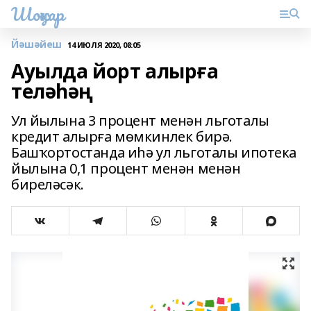
Шоңҡар
Йәшәйеш
14 ИЮЛЯ 2020, 08:05
Ауылда йорт алырға
теләһәң
Ул йылына 3 процент менән льготалы
кредит алырға мөмкинлек бирә.
Башҡортостанда иһә ул льготалы ипотека
йылына 0,1 процент менән менән
биреләсәк.