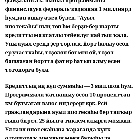
файҙалансаҡ. Быйыл программаны
финанслауға федераль ҡаҙнанан 1 миллиард
һумдан ашыу аҡса бүленә. "Ауыл
ипотекаһы"ның төп һәм берҙән-бер шарты
кредитты маҡсатлы тәғәйенләүгә ҡайтып ҡала.
Уны ауыл ерендә әҙер торлаҡ, йорт һалыу өсөн
ер участкаһы, төҙөлөп бөтмәгән өй, төҙөлә
башлаған йортта фатир һатып алыу өсөн
тотонорға була.
Кредиттың иң күп суммаһы — 3 миллион һум.
Программала ҡатнашыу өсөн 10 проценттан
кәм булмаған взнос индерергә кәрәк. Рәсәй
граждандарына ауыл ипотекаһы бер тапҡыр
ғына бирелә, 25 йылға тиклем алырға мөмкин.
Ул ғаилә ипотекаһына ҡарағанда күпкә
отошлораҡ, әммә уның менән барыһы ла