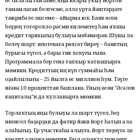
өс балалы ғаиләме, яңы юғары уҡыу йортон
тамамлаған белгесме, әллә урта йәштәрҙәге
тәжрибәле эшсеме – айырма юҡ. Банк өсөн
һеҙҙең тотороҡло рәсми килемегеҙ һәм яҡшы
кредит тарихығыҙ булыуы мөһимерәк. Шуны ла
белеү шарт: ипотекаға рөхсәт биреү – банктың
бурысы түгел, ә бары тик хоҡуғы ғына.
Программала бер генә тапҡыр ҡатнашырға
мөмкин. Кредиттың иң күп суммаһы һәм
оҙайлылығы – 25 йылға өс миллион һум. Тәүге
иғәнә 10 проценттан башлана. Уның өсөн "Әсәлек
капиталы"н да ҡулланырға мөмкин.
Торлаҡтың яңы булыуы ла шарт түгел, һеҙ
икенсел баҙарҙан да фатир йәки йорт һатып ала
алаһығыҙ. Ер участкаһы алыуға, йорт төҙөүгә лә
кредит алырға мөмкин. Был осраҡта төҙөлөш