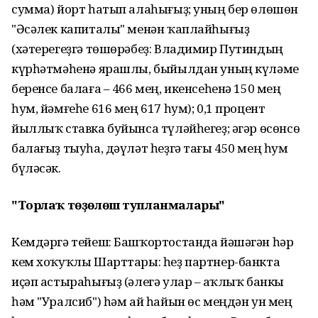
сумма) йорт һатып алаһығыҙ; уның бер өлөшөн
"Әсәлек капиталы" менән ҡаплайһығыҙ
(хәтерегеҙгә төшөрәбеҙ: Владимир Путиндың
күрһәтмәһенә ярашлы, быйылдан уның күләме
беренсе балаға – 466 мең, икенсеһенә 150 мең
һум, йәмғеһе 616 мең 617 һум); 0,1 процент
йыллыҡ ставка буйынса түләйһегеҙ; әгәр өсөнсө
балағыҙ тыуһа, дәүләт һеҙгә тағы 450 мең һум
бүләсәк.
"
Торлаҡ төҙөлөш тупланмалары
"
Кемдәргә тейеш: Башҡортостанда йәшәгән һәр
кем хоҡуҡлы Шарттары: һеҙ партнер-банкта
иҫәп астыраһығыҙ (әлегә улар – Һаҡлыҡ банкы
һәм "Уралсиб") һәм ай һайын өс меңдән ун мең