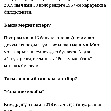
2019 йылдың 30 ноябрендәге 1567-се ҡарарында
билдәләнгән.
Ҡайҙа мөрәжәғәт итергә?
Программала 16 банк ҡатнаша. Әлегә улар
документтарҙы теүәлләү менән мәшғүл. Март
урталарына исемлек әҙер буласаҡ. Алдан
әйтеүҙәренсә, исемлектә "Россельхозбанк"
мотлаҡ буласаҡ.
Та
ғы ла ниндәй ташламалар бар?
"
Ғаилә ипотекаһы
"
Кемдәр дәғүә итә ала:
2018 йылдың 1 ғинуарынан