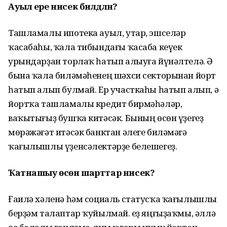
Ауыл ере нисек билдәләнә?
Ташламалы ипотека ауыл, утар, эшселәр
ҡасабаһы, ҡала тибындағы ҡасаба кеүек
урындарҙан торлаҡ һатып алыуға йүнәлтелә. Ә
бына ҡала биләмәһенең шәхси секторынан йорт
һатып алып булмай. Ер участкаһы һатып алып, ә
йортҡа ташламалы кредит бирмәһәләр,
ваҡытығыҙ бушҡа китәсәк. Бының өсөн үҙегеҙ
мөрәжәғәт итәсәк банктан әлеге биләмәгә
ҡағылышлы үҙенсәлектәрҙе белешегеҙ.
Ҡатнашыу өсөн шарттар нисек?
Ғаилә хәленә һәм социаль статусҡа ҡағылышлы
берҙәм талаптар ҡуйылмай. Һеҙ яңғыҙаҡмы, әллә