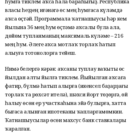
һумға тиклем аҡса һала бараһығыҙ. Республика
власы һеҙҙең иғәнәгә өс мең һумғаса күләмдә
аҡса өҫтәй. Программала ҡатнашыусы һәр кем
йылына 36 мең һум өҫтәмә аҡсалы була ала,
дөйөм тупланманың максималь күләме – 216
мең һум. Әлеге аҡса мотлаҡ торлаҡ һатып
алыуға тотонолорға тейеш.
Нимә белергә кәрәк: аҡсаны туплау ваҡыты өс
йылдан алты йылға тиклем. Йыйылған аҡсаға
фатир, бүлмә һатып алырға (икенсел баҙарҙағы
торлаҡ та рөхсәт ителә), шәхси йорт төҙөргә, өй
һалыу өсөн ер участкаһына эйә булырға, хатта
бығаса алынған ипотеканы ҡапларғамөмкин.
Ҡатнашыусылар өсөн махсус банк ставкалары
ҡаралған.