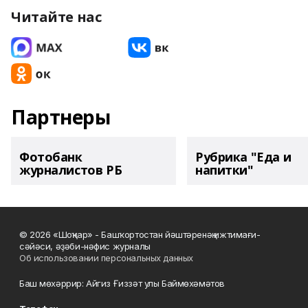
Читайте нас
Партнеры
Фотобанк
Рубрика "Еда и
журналистов РБ
напитки"
© 2026 «Шоңҡар» - Башҡортостан йәштәренәң ижтимағи-
сәйәси, әҙәби-нәфис журналы
Об использовании персональных данных
Баш мөхәррир: Айгиз Ғиззәт улы Баймөхәмәтов