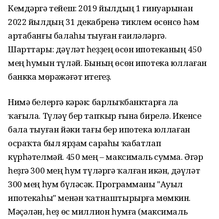
Кемдәргә тейеш: 2019 йылдың 1 ғинуарынан
2022 йылдың 31 декабренә тиклем өсөнсө һәм
артабанғы балаһы тыуған ғаиләләргә.
Шарттары: дәүләт һеҙҙең өсөн ипотеканың 450
мең һумын түләй. Бының өсөн ипотека юллаған
банкка мөрәжәғәт итегеҙ.
Нимә белергә кәрәк: барлыҡбанктарға ла
ҡағыла. Түләү бер тапҡыр ғына бирелә. Икенсе
бала тыуған йәки тағы бер ипотека юллаған
осраҡта был ярҙам сараһы ҡабатлап
күрһәтелмәй. 450 мең – максималь сумма. Әгәр
һеҙгә 300 мең һум түләргә ҡалған икән, дәүләт
300 мең һум бүләсәк. Программаны "Ауыл
ипотекаһы" менән ҡатнаштырырға мөмкин.
Мәҫәлән, һеҙ өс миллион һумға (максималь