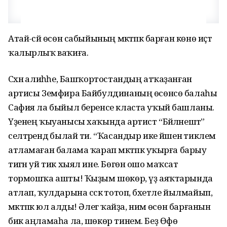
Атай-әсәй өсөн сабыйының мәктәпкә барған көнө иҫтә
ҡалырлыҡ ваҡиға.
Сәхнә алиһәһе, Башҡортостандың атҡаҙанған
артисы Земфира Байбулдинаның өсөнсө балаһы
Сафия ла быйыл беренсе класта уҡый башланы.
Үҙенең ҡыуанысы хаҡында артист “Бәйләнештә”
селтәрендә былай ти. “Ҡасандыр ике йәшенә тиклем
атламаған балама ҡарап мәктәпкә уҡырға барыу
тигән уй тик хыял ине. Бөгөн ошо маҡсат
тормошҡа ашты! Ҡыҙым шөкөр, үҙ аяҡтарында
атлап, ҡулдарына сәскә тотоп, бәхетле йылмайып,
мәктәпкә юл алды! Әлегә ҡайҙа, нимә өсөн барғанын
бик аңламаһа ла, шөкөр тинем. Беҙ Өфө