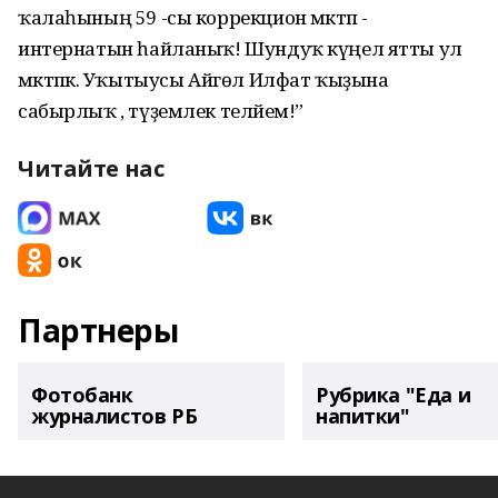
ҡалаһының 59 -сы коррекцион мәктәп -
интернатын һайланыҡ! Шундуҡ күңел ятты ул
мәктәпкә. Уҡытыусы Айгөл Илфат ҡыҙына
сабырлыҡ , түҙемлек теләйем!”
Читайте нас
Партнеры
Фотобанк
Рубрика "Еда и
журналистов РБ
напитки"