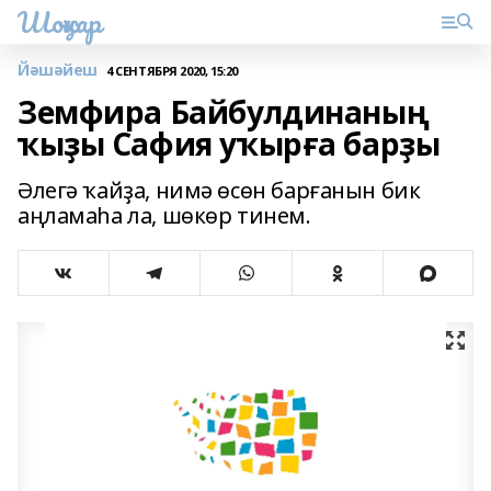
Шоңҡар
Йәшәйеш
4 СЕНТЯБРЯ 2020, 15:20
Земфира Байбулдинаның
ҡыҙы Сафия уҡырға барҙы
Әлегә ҡайҙа, нимә өсөн барғанын бик
аңламаһа ла, шөкөр тинем.