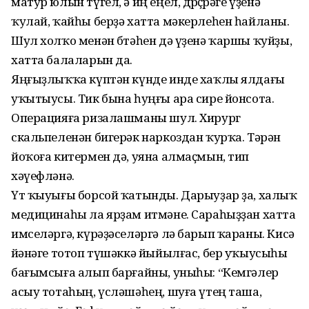
матур юлын түгел, ә иң еңел, дөрөҫөрәге үҙенә
ҡулай, ҡайһы берҙә хатта мәкерлеһен һайланы.
Шул холҡо менән бөтәһен дә үҙенә ҡаршы ҡуйҙы,
хатта балаларын да.
Яңғыҙлыҡҡа күптән күнде инде хаҡлы ялдағы
уҡытыусы. Тик бына һуңғы ара сире йонсота.
Операцияға ризалашманы шул. Хирург
скальпеленән бигерәк наркоздан ҡурҡа. Тәрән
йоҡоға китермен дә, уяна алмаҫмын, тип
хәүефләнә.
Үт ҡыуығы борсой ҡатынды. Дарыуҙар ҙа, халыҡ
медицинаһы ла ярҙам итмәне. Сараһыҙҙан хатта
имселәргә, күрәҙәселәргә лә барып ҡараны. Кисә
өйәнәге тотоп түшәккә йыйылғас, бер уҡыусыһы
бағымсыға алып барғайны, уныһы: “Кемгәлер
асыу тотаһың, үсләшәһең, шуға үтең таша,