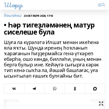
Шоңҡар
Йәшәйеш
24 ОКТЯБРЯ 2020, 17:10
• Һәр тигеҙләмәнең матур
сиселеше була
Шуға ла күрәләтә Илшат менән икеһенә
яла яҡты. Шунда иренең һоҡланып
ҡарағанын һиҙҙермәйсә генә үткәреп
ебәрһә, ошо көндә, билләһи, уның менән
бергә булыр ине. Кейәүгә сығырға кәрәк
тип кенә сыҡһа ла, йәшәй башлағас, уға
ысынтылап ғашиҡ булғайны бит.