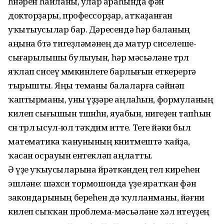
һөнәрен һайланы, улар араһында фән
докторҙары, профессорҙар, атҡаҙанған
уҡытыусылар бар. Дәресендә һәр баланың
аңына бөтә тигеҙләмәнең дә матур сиселеше-
сығарылышы булыуын, һәр мәсьәләне төрлө
яҡлап сисеү мөмкинлеге барлығын еткерергә
тырышты. Яңы теманы балаларға сәйнәп
ҡаптырманы, уны үҙҙәре аңлаһын, формуланың
килеп сығышын төшөнһөн, яуабын, нигеҙен тапһын
өсөн төрлө ысул-юл тәҡдим итте. Теге йәки был
математика ҡанунының көнитмештә ҡайҙа,
ҡасан осрауын ентекләп аңлатты.
Ә үҙе уҡыусыларына өйрәткәндең гел киреһен
эшләне: шәхси тормошонда үҙе яратҡан фән
закондарының береһен дә ҡулланманы, йәғни
килеп сыҡҡан проблема-мәсьәләне хәл итеүҙең