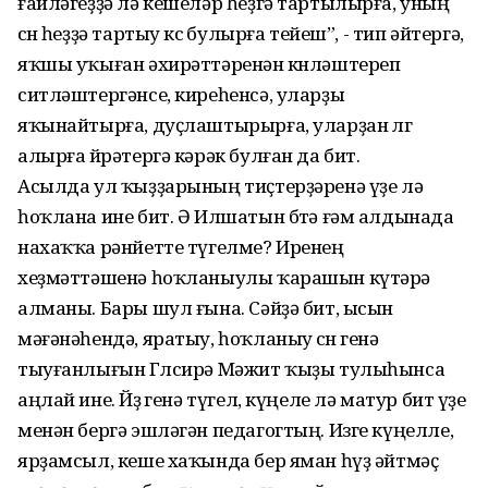
ғаиләгеҙҙә лә кешеләр һеҙгә тартылырға, уның
өсөн һеҙҙә тартыу көсө булырға тейеш”, - тип әйтергә,
яҡшы уҡыған әхирәттәренән көнләштереп
ситләштергәнсе, киреһенсә, уларҙы
яҡынайтырға, дуҫлаштырырға, уларҙан өлгө
алырға өйрәтергә кәрәк булған да бит.
Асылда ул ҡыҙҙарының тиҫтерҙәренә үҙе лә
һоҡлана ине бит. Ә Илшатын бөтә ғәм алдынада
нахаҡҡа рәнйетте түгелме? Иренең
хеҙмәттәшенә һоҡланыулы ҡарашын күтәрә
алманы. Бары шул ғына. Сәйҙә бит, ысын
мәғәнәһендә, яратыу, һоҡланыу өсөн генә
тыуғанлығын Гөлсирә Мәжит ҡыҙы тулыһынса
аңлай ине. Йөҙө генә түгел, күңеле лә матур бит үҙе
менән бергә эшләгән педагогтың. Изге күңелле,
ярҙамсыл, кеше хаҡында бер яман һүҙ әйтмәҫ