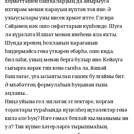
хеҙмәттәшен башҡаларҙың да айырыуса
ихтирам менән ҡарауын күптән тоя ине. Ә
уҡыусылары уны нисек хөрмәт итте. Гөлсирә
Сәйҙәнең нәҡ ошо сифаттарын күпһенде. Шуға
ла күрәләтә Илшат менән икеһенә яла яҡты.
Шунда иренең һоҡланып ҡарағанын
һиҙҙермәйсә генә үткәреп ебәрһә, ошо көндә,
билләһи, уның менән бергә булыр ине. Кейәүгә
сығырға кәрәк тип кенә сыҡһа ла, йәшәй
башлағас, уға ысынтылап ғашиҡ булғайны бит.
Ә мөхәбәттең формулаһын һуңынан ғына
аңланы...
Ниңә уйына гел эшләгән этлектәре, ҡорған
тоҙаҡтары тураһында күңелһеҙ иҫтәлектәр генә
килә әле һуң? Изге ғәмәл бөтөнләй ҡылманымы ни
ул? Тик күпме хәтерләргә тырышмаһын,