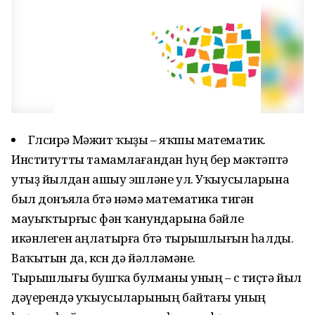
Гөлсирә Мәжит ҡыҙы – яҡшы математик.
Институтты тамамлағандан һуң бер мәктәптә
утыҙ йылдан ашыу эшләне ул. Уҡыусыларына
был донъяла бөтә нәмә математика тигән
мауыҡтырғыс фән ҡанундарына бәйле
икәнлеген аңлатырға бөтә тырышлығын һалды.
Ваҡытын да, көсөн дә йәлләмәне.
Тырышлығы бушҡа булманы уның – өс тиҫтә йыл
дәүерендә уҡыусыларының байтағы уның