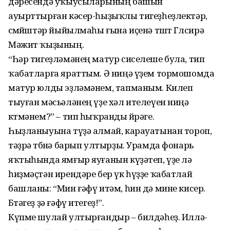
дәресендә уҡыусыларының башын
ауырттырған кәсер-һыҙыҡлы тигеҙһеҙлектәр,
өсмөйөштәр йыйылмаһы ғына иҫенә төштө Гөлсирә
Мәжит ҡыҙының.
“Һәр тигеҙләмәнең матур сиселеше була, тип
ҡабатларға яраттым. Ә ниңә үҙем тормошомда
матур юлды эҙләмәнем, тапманым. Килеп
тыуған мәсьәләнең үҙе хәл ителеүен ниңә
көтмәнем?” – тип һыҡранды йөрәге.
Һыҙланыуына түҙә алмай, карауатынан тороп,
тәҙрә төбөнә барып ултырҙы. Урамда фонарь
яҡтыһында ямғыр яуғанын күҙәтеп, үҙе лә
һиҙмәҫтән ирендәре бер үк һүҙҙе ҡабатлай
башланы: “Мин ғәфү итәм, һин дә мине кисер.
Бөтәгеҙ ҙә ғәфү итегеҙ!”.
Күпме шулай ултырғандыр – билдәһеҙ. Иллә-