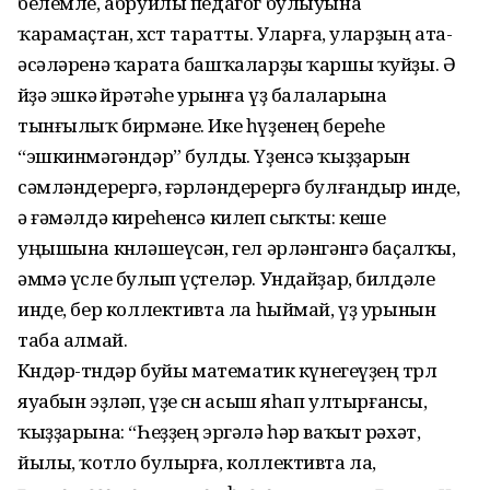
белемле, абруйлы педагог булыуына
ҡарамаҫтан, хөсөт таратты. Уларға, уларҙың ата-
әсәләренә ҡарата башҡаларҙы ҡаршы ҡуйҙы. Ә
өйҙә эшкә өйрәтәһе урынға үҙ балаларына
тынғылыҡ бирмәне. Ике һүҙенең береһе
“эшкинмәгәндәр” булды. Үҙенсә ҡыҙҙарын
сәмләндерергә, ғәрләндерергә булғандыр инде,
ә ғәмәлдә киреһенсә килеп сыҡты: кеше
уңышына көнләшеүсән, гел әрләнгәнгә баҫалҡы,
әммә үсле булып үҫтеләр. Ундайҙар, билдәле
инде, бер коллективта ла һыймай, үҙ урынын
таба алмай.
Көндәр-төндәр буйы математик күнегеүҙең төрлө
яуабын эҙләп, үҙе өсөн асыш яһап ултырғансы,
ҡыҙҙарына: “Һеҙҙең эргәлә һәр ваҡыт рәхәт,
йылы, ҡотло булырға, коллективта ла,