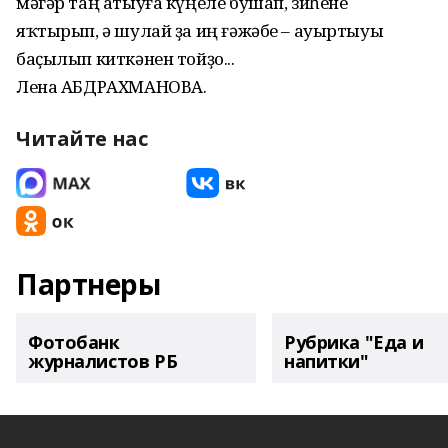
мәгәр таң атыуға күңеле бушап, зиһене
яҡтырып, ә шулай ҙа иң ғәжәбе – ауыртыуы
баҫылып киткәнен тойҙо...
Лена АБДРАХМАНОВА.
Читайте нас
Партнеры
Фотобанк
Рубрика "Еда и
журналистов РБ
напитки"