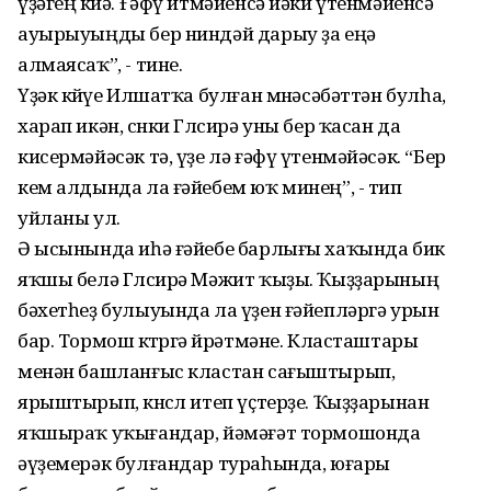
үҙәгең көйә. Ғәфү итмәйенсә йәки үтенмәйенсә
ауырыуыңды бер ниндәй дарыу ҙа еңә
алмаясаҡ”, - тине.
Үҙәк көйөүе Илшатҡа булған мөнәсәбәттән булһа,
харап икән, сөнки Гөлсирә уны бер ҡасан да
кисермәйәсәк тә, үҙе лә ғәфү үтенмәйәсәк. “Бер
кем алдында ла ғәйебем юҡ минең”, - тип
уйланы ул.
Ә ысынында иһә ғәйебе барлығы хаҡында бик
яҡшы белә Гөлсирә Мәжит ҡыҙы. Ҡыҙҙарының
бәхетһеҙ булыуында ла үҙен ғәйепләргә урын
бар. Тормош көтөргә өйрәтмәне. Класташтары
менән башланғыс кластан сағыштырып,
ярыштырып, көнсөл итеп үҫтерҙе. Ҡыҙҙарынан
яҡшыраҡ уҡығандар, йәмәғәт тормошонда
әүҙемерәк булғандар тураһында, юғары