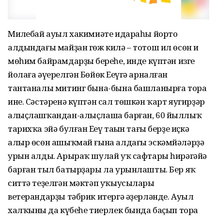
Миңлебай ауыл хакимиәте идараһы йорто
алдындағы майҙан гөж килә – тотош ил өсөн иң
мөһим байрамдарҙың береһе, инде күптән изге
йолаға әүерелгән Бөйөк Еңеүгә арналған
тантаналы митинг бына-бына башланырға тора
ине. Сәстәренә күптән сал төшкән ҡарт яугирҙәр
алыҫлашҡандан-алыҫлаша барған, 60 йыллыҡ
тарихҡа эйә булған Еңеү таңын тағы берҙе иҫкә
алыр өсөн ашыҡмай ғына алдағы эскәмйәләрҙә
урын алды. Арыраҡ шулай уҡ сафтары һирәгәйә
барған тыл батырҙары ла урынлашты. Бер яҡ
ситтә теҙелгән мәктәп уҡыусылары
ветерандарҙы тәбрик итергә әҙерләнде. Ауыл
халҡының да күбеһе тиерлек бында баҫып тора