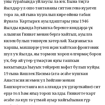
уның тураһында уйлаусы ла юҡ. Бына тиҫтә
йылдар ул ошо тантананы ситтән генә күҙәтеп
тора ла, яй ғына ҡуҙғалып кире өйөнә табан
йүнәлә. Ҡартыраҡ ауылдаштары уны 1946
йылдың яҙында һуғышҡа беренсе көндәрҙә үк
алынған Ғиниәт менән бергә ҡайтып, ауылға
килен булып төшөүен хәтерләй. Ҡыҙғанысҡа
ҡаршы, мәхшәрҙе үтеп иҫән ҡайтҡан фронтовик
шул уҡ йылда, яңы тормош ҡороп өлгөрмәҫ борон
уҡ, бер ай үтер-үтмәҫтән яҙғы ташҡын
ваҡытында һыуыҡ тейҙереп вафат булып ҡуйҙы.
19 ғына йәшлек Нәсимә (ата-әсәһе ҡушҡан
Анастасия исемен ул һөйгәне менән
Башҡортостанға юл алғанда уҡ үҙгәрткәйне) сит
ерҙә тол һәм яңғыҙ тороп ҡалды. Ғиниәттең ҡарт
әсәһе лә күп тә үтмәй ауыр ҡайғыһынан гүр