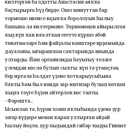
килтергән һалдатты Анастасия аяҡҡа
баҫтырырға һүҙ бирҙе. Ошо минуттан бар
тормошо икенсе юҫыҡҡа боролоуын һылыу
башына ла килтермәне. Төркөмөнән айырылған
ҡыҙ күп ҡан юғалтҡан егетте күрше әбей
төнәтмәләре һәм файҙалы кәңәштәре ярҙамында
дауаланы, ыңғырашҡан саҡтарында янында
ултырҙы. Йәш организмдың һауығыу теләге
үлемдән көслө булып сыҡты: күп тә үтмәҫтән,
бер иртәлә һалдат үҙенең ҡотҡарыусыһына
баҡты һәм был көндө зар-интизар булып көткән
ҡыҙға тәүге һүҙен әйтерлек көс тапты.
- Фәрештә...
Ысынлап та, һүрән ҡояш яҡтыһында үҙенә ҙур
зәңгәр күҙҙәре менән ҡарап ултырған айҙай
һылыу йөҙлө, хур ҡыҙындай сибәр ҡыҙҙы Ғиниәт