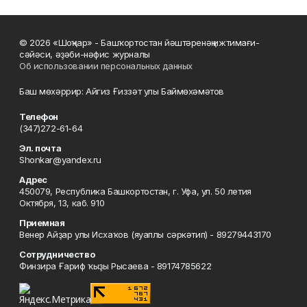
© 2026 «Шоңҡар» - Башҡортостан йәштәренәң ижтимағи-
сәйәси, әҙәби-нәфис журналы
Об использовании персональных данных
Баш мөхәррир: Айгиз Ғиззәт улы Баймөхәмәтов
Телефон
(347)272-61-64
Эл. почта
Shonkar@yandex.ru
Адрес
450079, Республика Башкортостан, г. Уфа, ул. 50 летия
Октября, 13, каб. 910
Приемная
Венер Айҙар улы Исхаҡов (яуаплы сәркәтип) - 89279443170
Сотрудничество
Финзира Ғариф ҡыҙы Рысаева - 89174785622