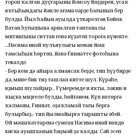
тороп ҡалған дуҫтарының йонсоу йөҙҙәрен, усаҡ
яҡтыһындағы йәнле әңгәмәләрҙе һағынып бер
булды. Йыл һайын ауылда үткәрелгән Бөйөк
Ватан һуғышына арналған тантаналы
митингыны ситтән генә күҙәтеп тороға күнекте.
...Нәсимә инәй ҡулъяулығы менән йәш
тамсыһын һөртөп, йәнә Ғиниәттең фотоһына
текәлде.
- Бер кем дә айыра алмаясаҡ беҙҙе, тип һүҙ бирҙең
дә, мине бик тиҙ ташлап киттең шул. Күрәһең,
яҙмыш шулайҙыр... Ғүмеремдең иң яҡты, ләкин иң
ҡыҫҡа миҙгеле булдың, һөйгәнем. Күп көтөргә
ҡалманы, Ғиниәт, оҙаҡламай тағы бергә
булырбыҙ,- тип йылмайырға тырышты әбей.
Өй мәшәҡәттәренә сумған Нәсимә инәй көндөң
кискә ауышҡанын һиҙмәй ҙә ҡалды. Сәй эсеп