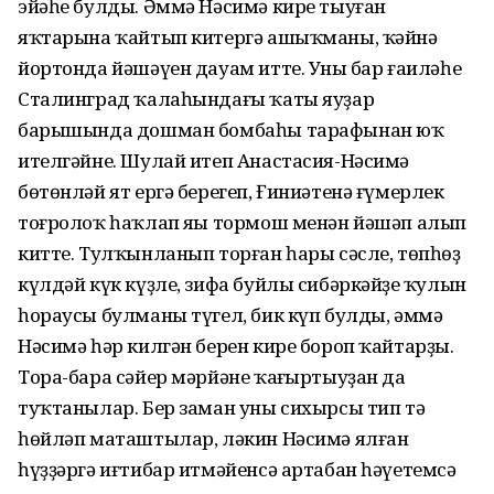
эйәһе булды. Әммә Нәсимә кире тыуған
яҡтарына ҡайтып китергә ашыҡманы, ҡәйнә
йортонда йәшәүен дауам итте. Уның бар ғаиләһе
Сталинград ҡалаһындағы ҡаты яуҙар
барышында дошман бомбаһы тарафынан юҡ
ителгәйне. Шулай итеп Анастасия-Нәсимә
бөтөнләй ят ергә берегеп, Ғиниәтенә ғүмерлек
тоғролоҡ һаҡлап яңы тормош менән йәшәп алып
китте. Тулҡынланып торған һары сәсле, төпһөҙ
күлдәй күк күҙле, зифа буйлы сибәркәйҙең ҡулын
һораусы булманы түгел, бик күп булды, әммә
Нәсимә һәр килгән берен кире бороп ҡайтарҙы.
Тора-бара сәйер мәрйәне ҡаңғыртыуҙан да
туҡтанылар. Бер заман уны сихырсы тип тә
һөйләп маташтылар, ләкин Нәсимә ялған
һүҙҙәргә иғтибар итмәйенсә артабан һәүетемсә