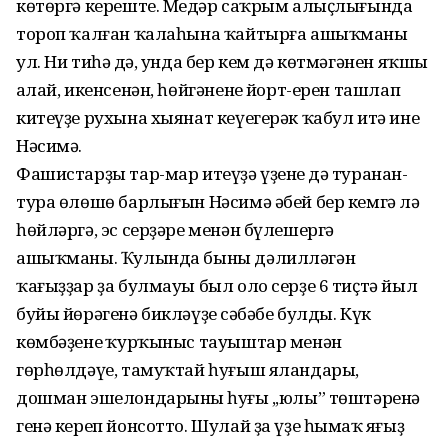
көтөргә кереште. Меңдәр саҡрым алыҫлығында
тороп ҡалған ҡалаһына ҡайтырға ашыҡманы
ул. Ни тиһәң дә, унда бер кем дә көтмәгәнен яҡшы
аңлай, икенсенән, һөйгәненең йорт-ерен ташлап
китеүҙе рухына хыянат кеүегерәк ҡабул итә ине
Нәсимә.
Фашистарҙы тар-мар итеүҙә үҙенең дә туранан-
тура өлөшө барлығын Нәсимә әбей бер кемгә лә
һөйләргә, эс серҙәре менән бүлешергә
ашыҡманы. Ҡулында быны дәлилләгән
ҡағыҙҙар ҙа булмауы был оло серҙе 6 тиҫтә йыл
буйы йөрәгенә бикләүҙең сәбәбе булды. Күк
көмбәҙенең ҡурҡыныс тауыштар менән
гөрһөлдәүе, тамуҡтай һуғыш яландары,
дошман эшелондарының һуңғы ,,юлы” төштәренә
генә кереп йонсотто. Шулай ҙа үҙе һымаҡ яңғыҙ