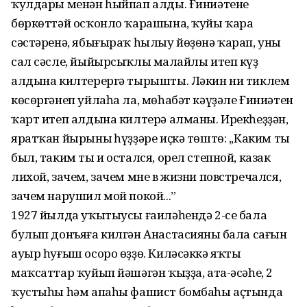
ҡулдары менән һыйпап алды. Ғиниәтенең
бөркөттәй осҡонло ҡарашына, ҡуйы ҡара
сәстәренә, ябығыраҡ һылыу йөҙөнә ҡарап, уны
сал сәсле, йыйырсыҡлы маңлайлы итеп күҙ
алдына килтерергә тырышты. Ләкин ни тиклем
көсөргәнеп уйлаһа ла, мөһабәт кәүҙәле Ғиниәтен
ҡарт итеп алдына килтерә алманы. Ирекһеҙҙән,
яратҡан йырының һүҙҙәре иҫкә төштө: ,,Каким ты
был, таким ты и остался, орел степной, казак
лихой, зачем, зачем мне в жизни повстречался,
зачем нарушил мой покой...”
1927 йылда уҡытыусы ғаиләһендә 2-се бала
булып донъяға килгән Анастасияның бала сағын
ауыр һуғыш осоро өҙҙө. Киләсәккә яҡты
маҡсаттар ҡуйып йәшәгән ҡыҙҙа, ата-әсәһе, 2
ҡустыһы һәм апаһы фашист бомбаһы аҫтында