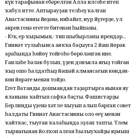
күк тарафынан ебәрелгән Алла илсеһе итеп
ҡабул итте. Аптырауҙан телһеҙ ҡалған
Анастасияның йөҙәнә, ниһайәт, нур йүгерҙе, ул
әкрен генә егеттең битенән һыйпаны.
- Юҡ, ер ҡыҙымын,- тип шыбырланы ирендәр...
Ғиниәт тулыһынса аяҡҡа баҫыуға 2 йәш йөрәк
араһында һөйөү тойғоһо бөрөләнгән ине.
Ғаиләһе һәләк булып, үҙен донъяла яңғыҙ тойған
ҡыҙ ошо һалдатһыҙ йәшәй алмаясағын көндән-
көн йөрәге менән тойҙо.
Егет Ватанды дошмандан таҙартырға яңынан яу
яланына ҡайтып сафҡа баҫты. Фашистарҙы
Берлиндың үҙенә хәтле ҡыуып алып барған совет
һалдаты Ғиниәт Анастасияны оло еңеү менән
ҡайтҡас, тыуған ҡалаһында эҙләп тапты. Үлем
тырнағынан йолҡоп алған һылыуҡайҙың яҙмыш