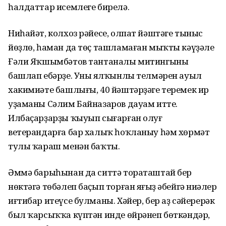
һалдаттар исемлеге бирелә.
Ниһайәт, колхоз рәйесе, олпат йәштәге тыныс
йөҙлө, һаман да төҫ ташламаған мыҡты кәүҙәле
Ғәли Яҡшымбәтов тантаналы митингыны
башлап ебәрҙе. Уның ялҡынлы телмәрен ауыл
хакимиәте башлығы, 40 йәштәрҙәге теремек ир
уҙаманы Сәлим Байназаров дауам итте.
Илбаҫарҙарҙы ҡыуып сығарған олуғ
ветерандарға бар халыҡ һоҡланыу һәм хөрмәт
тулы ҡараш менән баҡты.
Әммә барыһынан да ситтә тораташтай бер
нөктәгә төбәлеп баҫып торған яңғыҙ әбейгә ниңәлер
иғтибар итеүсе булманы. Хәйер, бер аҙ сәйерерәк
был ҡарсыҡҡа күптән инде өйрәнеп бөткәндәр,