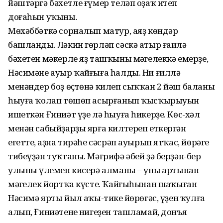
йәштәргә бәхетле ғүмер теләп оҙаҡ итеп
доғаһын уҡыны.
Мөхәббәткә сорналып матур, аяҙ көндәр
башланды. Ләкин гөрләп сәскә атыр ғаилә
бәхетен мәкерле яҙ ташҡыны мәңгелеккә емерҙе,
Нәсимәне ауыр ҡайғыға һалды. Ни ғиллә
менәндер боҙ өҫтөнә килеп сыҡҡан 2 йәш баланың
һыуға ҡолап төшөп асырғанып ҡысҡырыуын
ишеткән Ғиниәт үҙе лә һыуға һикерҙе. Көс-хәл
менән сабыйҙарҙы ярға килтереп еткергән
егеттең, аҙна тирәһе сәсрәп ауырып ятҡас, йөрәге
тибеүҙән туҡтаны. Мәғрифә әбей ҙә берҙән-бер
улының үлемен кисерә алманы – уның артынан
мәңгелек йортҡа күсте. Ҡайғыһынан шаңҡыған
Нәсимә ярты йыл аңҡы-тиңке йөрөгәс, үҙен ҡулға
алып, Ғиниәтенең нигеҙен ташламай, донъя