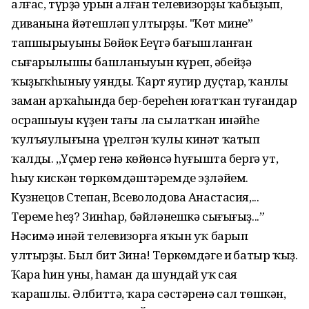
алғас, түрҙә урын алған телевизорҙы ҡабыҙып,
диванына йәтешләп ултырҙы. "Көт мине”
тапшырыуының Бөйөк Еңеүгә бағышланған
сығарылышы башланыуын күреп, әбейҙә
ҡыҙыҡһыныу уянды. Ҡарт яугир дуҫтар, ҡанлы
заман арҡаһында бер-береһен юғатҡан туғандар
осрашыуы күҙен тағы ла сылатҡан инәйһең
ҡулъяулығына үрелгән ҡулы кинәт ҡатып
ҡалды. ,,Үҫмер генә көйөнсә һуғышта бергә ут,
һыу кискән төркөмдәштәремде эҙләйем.
Кузнецов Степан, Всеволодова Анастасия,...
Тереме һеҙ? Зинһар, бәйләнешкә сығығыҙ...”
Нәсимә инәй телевизорға яҡын уҡ барып
ултырҙы. Был бит Зина! Төркөмдәге иң батыр ҡыҙ.
Ҡара һин уны, һаман да шундай уҡ сая
ҡарашлы. Әлбиттә, ҡара сәстәренә сал төшкән,