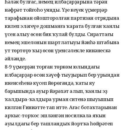
һәләк булғас, немец илбаҫарҙарына тәрән
нәфрәт тойғоһо уянды. Үҙе кеүек үҫмерҙәр
тарафынан ойошторолған партизан отрядына
килеп эләгеүе дошманға ҡарата булған ҡанлы
үсен алыу өсөн бик ҡулай булды. Сираттағы
немец эшелонын шартлатыуы йәиһә штабына
ут төртөүө ҡыҙ өсөн үҙенсәлекле кинәнескә
әйләнде.
8-9 үҫмерҙән торған төркөм юлындағы
илбаҫарҙар өсөн хәүеф тыуҙырып бер урындан
икенсеһенә күсеп йөрөгәндә, ҡаты яу
барышында ауыр йәрәхәт алып, ҡанлы эҙ
ҡалдыра-ҡалдыра урман ситенә шыуышып
килгән Ғиниәтте тап итте. Ағас ботаҡтарынан
арҡыс-торҡос эшләнгән носилкала яҡын
ауылдағы бер ташландыҡ йортҡа һөйрәтеп