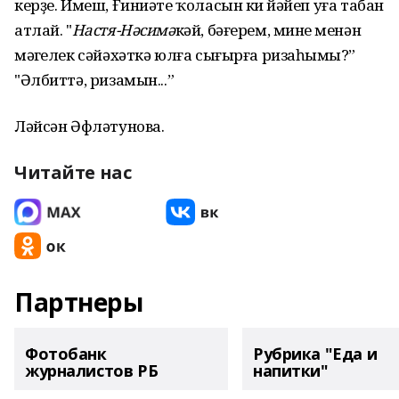
керҙе. Имеш, Ғиниәте ҡоласын киң йәйеп уға табан
атлай. "
Настя-Нәсимә
кәй, бәғерем, минең менән
мәңгелек сәйәхәткә юлға сығырға ризаһыңмы?”
"Әлбиттә, ризамын...”
Ләйсән Әфләтунова.
Читайте нас
Партнеры
Фотобанк
Рубрика "Еда и
журналистов РБ
напитки"