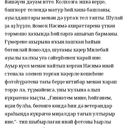
йәшәүен дауам итте. Колхозға эшкә керҙе,
башҡорт телендә матур һөйләшә башланы,
ауылдаштары менән дә уртаҡ тел тапты. Шулай
ҙа аҙ һүҙле, йомоҡ Нәсимә әхирәттәренә үткән
тормошо хаҡында һөйләргә ашығып барманы.
Ғүмеренең ахырына яҡынлашҡан һайын
бөтөнләй йомолдо, шуғамы хәҙер Миңлебай
ауылы халҡы уға сәйерһенеп ҡарай ине.
Ауыр күңел менән ҡайтып кергән Нәсимә инәй
стенала эленеп торған ҡәҙерле кешеһенең
фотоһүрәтенә тағы берҙе иғтибар менән ҡарап
торҙо ла, түҙмәйенсә, уны ҡулына алып
күкрәгенә ҡыҫты. ,,Ғиниәтем минең, һөйгәнем,
иҫән булһаң, бөгөнгө көндә һин дә ветерандар
араһында күкрәгеңә миҙалдар тағып ултырыр
инең,”- тип шыбырлаған инәй фотоны һырлы