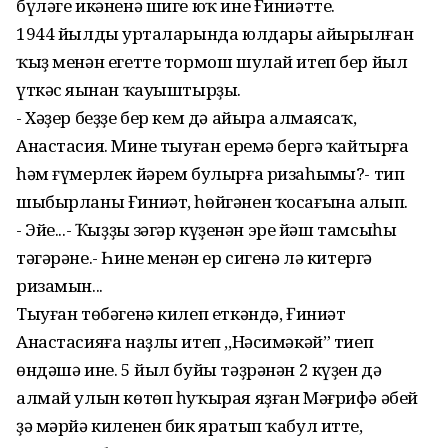
бүләге икәненә шиге юҡ ине Ғиниәттең.
1944 йылдың урталарында юлдары айырылған
ҡыҙ менән егетте тормош шулай итеп бер йыл
үткәс яңынан ҡауыштырҙы.
- Хәҙер беҙҙе бер кем дә айыра алмаясаҡ,
Анастасия. Минең тыуған еремә бергә ҡайтырға
һәм ғүмерлек йәрем булырға ризаһыңмы?- тип
шыбырланы Ғиниәт, һөйгәнен ҡосағына алып.
- Эйе...- Ҡыҙҙың зәңгәр күҙенән эре йәш тамсыһы
тәгәрәне.- Һинең менән ер сигенә лә китергә
ризамын...
Тыуған төбәгенә килеп еткәндә, Ғиниәт
Анастасияға наҙлы итеп ,,Нәсимәкәй” тиеп
өндәшә ине. 5 йыл буйы тәҙрәнән 2 күҙен дә
алмай улын көтөп һуҡырая яҙған Мәғрифә әбей
ҙә мәрйә киленен бик яратып ҡабул итте,