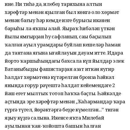
ине. Ни тиһәң дә, илебеҙ тарихына алтын
хәрефтәр менән яҙылған был көнгә оло хөрмәт
менән бағыу һәр кемдең изге бурысы икәнен
барыһы ла яҡшы аңлай. Яңыраҡ һибәләп үткән
йылы ямғырҙан һуң сафланып, саңы баҫылып
ҡалған ауыл урамдары буйлап кешеләр һаман
да тантана яғына ыңғайлауын дауам итте. Идара
йорто ҡаршыһындағы баҡсала күп йылдар элек
Ватаныбыҙҙы фашистарҙан азат иткән яугир
һалдат хөрмәтенә күтәрелгән бронза һәйкәл
янында ғорур рәүештә һалдат кейемендәге 2
йәш егет мылтыҡ тотоп һаҡҡа баҫты. Һәйкәлдең
аҫтында эре хәрефтәр менән ,,Ҡаһармандар ҡара
гүргә түгел, йөрәктәргә беҙҙең күмелгән...” тигән
яҙыу күҙгә салына. Икенсе яҡта Миңлебай
ауылынан ҡан-ҡойошта башын һалған