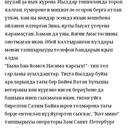
шулай ҙа ныҡ күренә. Йылдар төпкөлөндә тороп
ҡалған, ғүмеренең иң михнәтле осорон бергә атлап
үткән, ҡанлы көндәр эсендә яҡын кешеһенә
әйләнеп өлгөргән Зина, ярты быуат үтеүенә
ҡарамаҫтан, һаман да уны, йәғни Анастасияны
онотмаған икән. Әбей ҡалтыранған ҡулдары
менән тапшырыуҙың телефон һандарын яҙып
алды.
"Бына һиңә йомоҡ Нәсимә ҡарсыҡ!"- тип тел
сарланы ауылдаштар. Тиҫтә йылдар буйы
араларында тағы бер Бөйөк Ватан һуғышы
ветераны көн күргәне нисек берәүһенең дә
башына инеп сыҡмаған икән, тигән уйға
бирелгән Сәлим Байназаров телмәренә тағы
берҙе ентекләп күҙ йүгертеп сыҡҡас, "Көт мине”
тапшырыуы операторы һәм Санкт-Петербург