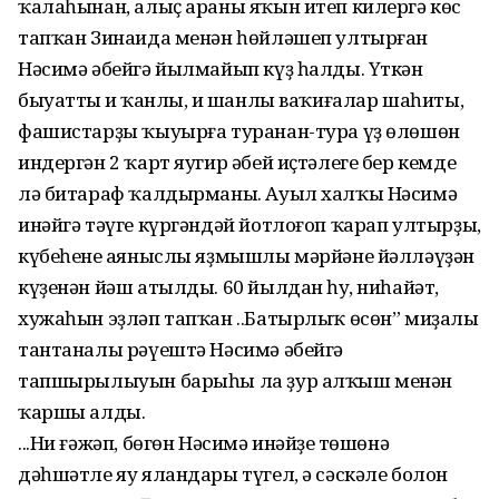
ҡалаһынан, алыҫ араны яҡын итеп килергә көс
тапҡан Зинаида менән һөйләшеп ултырған
Нәсимә әбейгә йылмайып күҙ һалды. Үткән
быуаттың иң ҡанлы, иң шанлы ваҡиғалар шаһиты,
фашистарҙы ҡыуырға туранан-тура үҙ өлөшөн
индергән 2 ҡарт яугир әбей иҫтәлеге бер кемде
лә битараф ҡалдырманы. Ауыл халҡы Нәсимә
инәйгә тәүге күргәндәй йотлоғоп ҡарап ултырҙы,
күбеһенең аяныслы яҙмышлы мәрйәне йәлләүҙән
күҙенән йәш атылды. 60 йылдан һуң, ниһайәт,
хужаһын эҙләп тапҡан ..Батырлыҡ өсөн” миҙалы
тантаналы рәүештә Нәсимә әбейгә
тапшырылыуын барыһы ла ҙур алҡыш менән
ҡаршы алды.
...Ни ғәжәп, бөгөн Нәсимә инәйҙең төшөнә
дәһшәтле яу яландары түгел, ә сәскәле болон